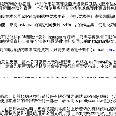
您個人辨認資料的秘密性，特別使用最高等級亞馬遜機房及防火牆來
失及未經授權而存取的資產，本公司使用多項安全措施以保護此類資料
在本公司ezPretty網站中要求更正，包括要求停止寄發相關
步功能，來將Instagram的貼文同步到 ezPretty 的作品集，使
步功能，您可以於任何時間取消您的 Instagram 授權，只需要
授權資料，並完全清除您透過此功能所同步的Instagram貼文
時間取消您的帳號或是資料，只需要透過電子郵件( e-mail:
[emai
應。當本公司更新此隱私權聲明，您將在 ezPretty網站 首頁
定會先更新隱私權聲明才會接著執行該項變更措施。本公司鼓勵您定
任何人。在您完成個人化服務之使用後，請務必記得登出帳號。
區。
並傳送或宣傳本網站各項服務之資料或電子郵件供您參考。您能
預約科技行銷股份有限公司之網站 ezPretty 網站 （以下皆稱 
網站的全部或任何一部份，表示同ezpretty.com.tw意
入本公司/本服務好友，您仍可接收到通知型訊息。
限，以廣告或其他目的的訊息皆不會被傳送。滿足以下三個條件
的資訊均無誤，在使用本網站時，您要意識到本網站上所發佈的有關預
號碼比對相符。
相關的店家之間交易，而非 ezpretty.com.tw。 ezpr
息。