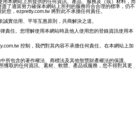
對於因為使用本網站上所提供的任何資訊、產品、服務及（或）材料，而
m.tw 已經盡了適當努力確保本網站上所列的服務符合合理的標準，仍不
ezpretty.com.tw 將對此不承擔任何責任。
均應依誠實信用、平等互惠原則，共商解決之道。
力的法律責任。您理解使用本網站時及他人使用您的登錄資訊使用本
ty.com.tw 控制，我們對其內容不承擔任何責任。在本網站上加
約中所包含的著作權法、商標法及其他智慧財產權法的保護。
網站上所獲取的任何資訊、素材、軟體、產品或服務，您不得對其更
不應被解釋為任何暗示或其他任何許可，或任何著作權法、商標
違反此規定，我們將追究其法律責任。
任何損失、責任及協力廠商的任何索賠或要求（包括律師費），將由
站而獲取到的資訊，而導致您遭受的任何風險或損失，將由您自
用本網站而造成的任何損失負責，同時，您會在此放棄有關此損失的所有及
伺服器不會發生缺陷，其中包括但不僅限於病毒或其他有害元素。對於
w 控制範圍的任何病毒感染、BUG、篡改、技術故障、錯誤、遺
有明示、暗示或法定及其他聲明、保證和條款均予以最大限度的排除，
定目的等。 ezpretty.com.tw 不能持續或在某階段
方便目的，其不應影響這些條款的範圍或意義，或是產生其他的
或任何協力廠商承擔任何責任。 在每次訪問網站時，您應檢查一下這