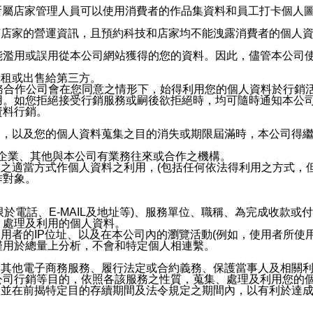
供所屬店家管理人員可以使用消費者的作品集資料和員工打卡個人圖像
何店家的營運資訊，且預約科技和店家均不能洩露消費者的個人
能濫用或誤用從本公司網站獲得的您的資料。因此，儘管本公司
出租或出售給第三方。
業務合作公司會在您同意之情形下，始得利用您的個人資料於行銷
用。如您拒絕接受行銷服務或嗣後欲拒絕時，均可隨時通知本公
資料行銷。
內，以及您的個人資料蒐集之目的消失或期限屆滿時，本公司得
係企業、其他與本公司有業務往來或合作之機構。
技之適當方式作個人資料之利用，(包括任何依法得利用之方式，
作對象。
限於電話、E-MAIL及地址等)、服務單位、職稱、為完成收款
、處理及利用的個人資料。
使用者的IP位址、以及在本公司內的瀏覽活動(例如，使用者所使
僅用於總量上分析，不會和特定個人相連繫。
及其他電子商務服務、履行法定或合約義務、保護當事人及相關
公司行銷等目的，依照各該服務之性質，蒐集、處理及利用您的
，並在前揭特定目的存續期間及法令規定之期間內，以有利於達成
。