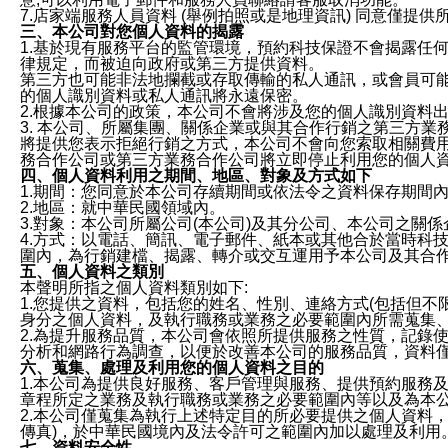
7.店家端服務人員資料 (舉例拍照或是地理資訊) 同意僅提
三、本公司對您個人資料的揭露
1.基於現有服務平台的監管環境，預約科技保證不會揭露任
律規定，而被迫向政府或第三方提供資料。
第三方也可能非法地攔截或存取傳輸的私人通訊，或會員可
的個人識別資料或私人通訊將永遠保密。
2.根據本公司的政策，本公司不會將涉及您的個人識別資料
3. 本公司、所屬集團、關係企業或與其合作行銷之第三方
將提供您表示拒絕行銷之方式，本公司不會向您索取相關費
務合作公司或第三方業務合作公司將立即停止利用您的個人
四、個人資料利用之期間、地區、對象及方式如下
1.期間：您同意於本公司存續期間或依法令之資料保存期間
2.地區：就中華民國領域內。
3.對象：本公司所屬公司(本公司)及其分公司、本公司之關
4.方式：以電話、簡訊、電子郵件、紙本或其他合於當時科
圍內，為行銷建檔、揭露、轉介或交互運用予本公司及其合
五、個人資料之類別
本聲明所指之個人資料類別如下:
1.您提供之資料，包括您的姓名、性別、連絡方式(包括但不
身分之個人資料，及執行職務或業務之必要範圍內所需蒐集
2.為提升服務品質，本公司會依照所提供服務之性質，記錄
分析和網路行為調查，以便於改善本公司的服務品質，資料
六、蒐集、處理及利用您的個人資料之目的
1.本公司為提供良好服務、客戶管理與服務、提供預約服務
章程所定之業務及執行職務或業務之必要範圍內等以及為本
2.本公司僅蒐集為執行上述特定目的所必要提供之個人資料
傳真)，於中華民國境內及法令許可之範圍內加以處理及利用
七、資料安全性