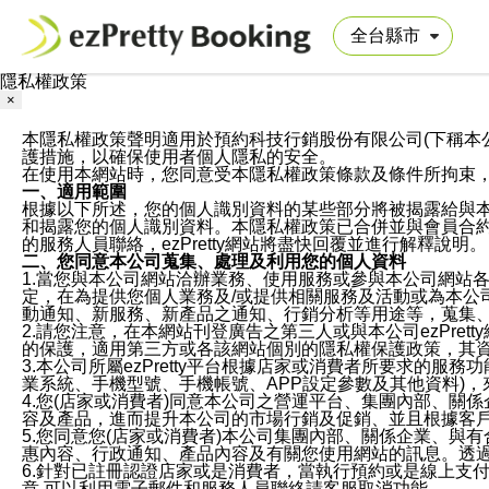
隱私權政策
×
本隱私權政策聲明適用於預約科技行銷股份有限公司(下稱本公司)於ezP
護措施，以確保使用者個人隱私的安全。
在使用本網站時，您同意受本隱私權政策條款及條件所拘束
一、適用範圍
根據以下所述，您的個人識別資料的某些部分將被揭露給與
和揭露您的個人識別資料。本隱私權政策已合併並與會員合約的
的服務人員聯絡，ezPretty網站將盡快回覆並進行解釋說明。
二、您同意本公司蒐集、處理及利用您的個人資料
1.當您與本公司網站洽辦業務、使用服務或參與本公司網站
定，在為提供您個人業務及/或提供相關服務及活動或為本
動通知、新服務、新產品之通知、行銷分析等用途等，蒐集
2.請您注意，在本網站刊登廣告之第三人或與本公司ezPr
的保護，適用第三方或各該網站個別的隱私權保護政策，其
3.本公司所屬ezPretty平台根據店家或消費者所要求的
業系統、手機型號、手機帳號、APP設定參數及其他資料)
4.您(店家或消費者)同意本公司之營運平台、集團內部、
容及產品，進而提升本公司的市場行銷及促銷、並且根據客
5.您同意您(店家或消費者)本公司集團內部、關係企業、
惠內容、行政通知、產品內容及有關您使用網站的訊息。透過
6.針對已註冊認證店家或是消費者，當執行預約或是線上支付
意,可以利用電子郵件和服務人員聯絡請客服取消功能。