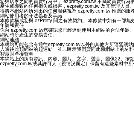
您與店家之間的買賣行為中， ezpretty.com.tw 不
3.LINE 帳號未封鎖傳送訊息之 LINE 官方帳號。
產生或導致的任何損失或損害，ezpretty.com.tw 及其管理
欲變更通知型訊息的設定，操作如下：
得將本網站內所列出的任何服務視為 ezpretty.com.tw 推
1.點選「主頁」＞「設定」
網站使用者的守法義務及承諾
2.點選「隱私設定」
本條款構成您與 ezPretty 間之有效契約。 本條款中如
3.點選「提供使用資料」
年齡和責任
4.點選「LINE通知型訊息」
你向 ezpretty.com.tw您確認您已經達到使用本網站
5.開關「接收LINE通知型訊息」
網站時所產生的交易責任。
❗️關閉「接收通知型訊息」後，將不會接收到來自任何企業
網站連結
本網站可能包含有通往ezpretty.com.tw以外的其他方所運營
入通往此類網站的超連結，並非暗示我們贊同此類網站上的材料
智慧財產權聲明
本網站上的所有資訊、內容、圖片、文字、聲音、圖像22、按
ezpretty.com.tw或其許可人（視情況而定）保留有
改、拷貝、傳播、發送、顯示、執行、複製、發佈、模仿、轉發
法或其他智慧財產權或 ezpretty.com.tw、其許可人
賠償
您同意因您使用本網站，而導致 ezpretty.com.tw、
您承擔賠償並保證 ezpretty.com.tw、其分公司、所屬機
免責聲明
您對本網站的所有使用均由您自擔風險。 因下載使用、參考或
己承擔全部責任。您同意 ezpretty.com.tw 及向ezpr
全部的索賠權利，無論是基於合約、侵權行為或其他依據。 ezpr
那些可損害或影響本網站管理、安全性、公正性和完整性，或是損害或
漏、中斷、刪除、缺陷、延遲或任何事件或事故，ezpretty.
其中包括但不僅限於有關本網站上服務、資訊及（或）聲明的保證或承
時間內對任一條款或多條條款的強制實施，不得將此視為放棄這
法律效應。 ezpretty.com.tw有權隨時變更本使用條