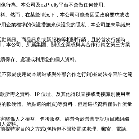
行為。本公司及ezPretty平台不會做任何使用。
資料。然而，在某些情況下，本公司可能會因受政府要求或法
使用企業標準的保護措施來保護您的隱私，本公司並未承諾您
活動資訊、商品訊息或新服務等相關行銷，且於首次行銷時，
司，本公司、所屬集團、關係企業或與其合作行銷之第三方業
繼續保存、處理或利用您的個人資料。
但不限於使用於本網站或與外部合作之行銷)並於法令容許之範
或付款所需之資料、IＰ位址、及其他得以直接或間接識別使用者
用的軟硬體、所點選的網頁)等資料，但是這些資料僅供作流量
利害關係人之權益、售後服務、經營合於營業登記項目或組織
個人資料。
前揭特定目的之方式(包括但不限於電腦處理、郵寄、電話、