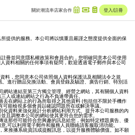
關於潮流串
店家合作
登入/註冊
域名及次級網域名所提供的服務。本公司將以慎重且嚴謹之態度提供全面的保
過註冊並同意隱私權政策和會員合約，您明確同意本公司使用
與個人資料相關的任何事項有疑問，歡迎透過電子郵件與本公司
人資料，您同意本公司依照個人資料保護法及相關法令之規
訊、進行贈品兌換活動、會員登錄及驗證、廣告行銷、特別活
本公司網站連結至第三方獨立管理、經營之網站，其有關個人資料
第三人或連結網站之行為不負連帶責任。
或過去在網站上的行為所取得之其他資料 (包括但不限於手機作
也有可能檢視多個會員以確認問題所在或解決爭議。
識別化資料來強化統計分析網站利用方式、提升本公司服務的內
善並且調整本公司的網站使其更符合您的需求。
並傳送那些可能符合您興趣的訊息給您，例如特定標題廣告、優
意,可以利用電子郵件和服務人員聯絡請客服取消功能。
帳號，來推播系統資訊或提醒訊息，以提升服務體驗價值。如不願