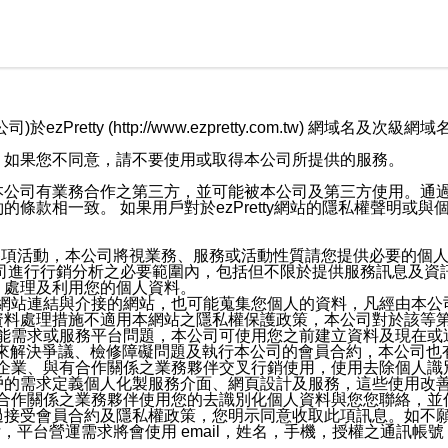
retty (http://www.ezpretty.com.tw) 網
，如果您不同意，請不要使用或取得本公司所提供的服務。
本公司有業務合作之第三方，並可能被本公司及第三方使用。通
條款相一致。 如果用戶對於ezPretty網站的隱私權聲明或
各項活動，本公司將視業務、服務或活動性質請您提供必要的個
公司進行行銷分析之必要範圍內，包括但不限於提供服務訊息及資
、處理及利用您的個人資料。
etty網站連結與介接的網站，也可能蒐集您個人的資料，凡經由
資料處理措施不適用本網站之隱私權保護政策，本公司對於該等
服務功能需求或服務平台問題，本公司可使用您之前建立資料及現在
，來解決爭議、檢修障礙問題及執行本公司的會員合約，本公司
關係企業、與有合作關係之業務夥伴交叉行銷使用，使用去除個人
戶的需求定義個人化製服務介面、網頁設計及服務，這些使用改
與有合作關係之業務夥伴使用您的去識別化個人資料與您您聯絡，
接受會員合約及隱私權政策，您明示同意收取此項訊息。如不願
，平台營運需求將會使用 email，姓名，手機，授權之通訊