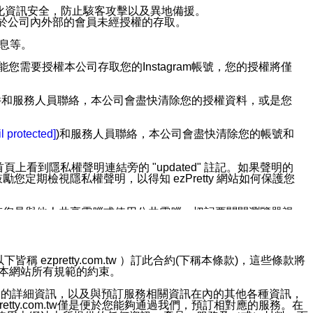
強化資訊安全，防止駭客攻擊以及異地備援。
免於公司內外部的會員未經授權的存取。
訊息等。
用此功能您需要授權本公司存取您的Instagram帳號，您的授權將僅
透過電子郵件和服務人員聯絡，本公司會盡快清除您的授權資料，或是您
。
l protected]
)和服務人員聯絡，本公司會盡快清除您的帳號和
上看到隱私權聲明連結旁的 "updated" 註記。如果聲明的
期檢視隱私權聲明，以得知 ezPretty 網站如何保護您
若您是與他人共享電腦或使用公共電腦，切記要關閉瀏覽器視
依照該資料或電子郵件所指示之方法、說明或功能連結，隨時
ezpretty.com.tw ）訂此合約(下稱本條款)，這些條款將
接受本網站所有規範的約束。
者，將可收到通知型訊息。
約店家的詳細資訊，以及與預訂服務相關資訊在內的其他各種資訊，
etty.com.tw僅是便於您能夠通過我們，預訂相對應的服務。在