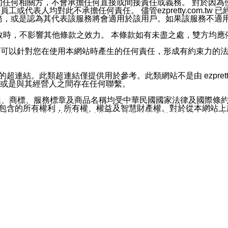
屬於買賣行為的任何相關方，不會承擔任何直接或間接責任或義務。 
人員、員工或代表人均對此不承擔任何責任。 儘管ezpretty.co
薦的服務，或是認為其代表該服務將會適用於該用戶。如果該服務不適用於您，
有一部無效時，不影響其他條款之效力。 本條款如有未盡之處，雙方
的合法年齡。可以針對您在使用本網站時產生的任何責任，形成有約束
官方帳號或認證官方帳號的通知型訊息。
網站的超連結。此類超連結僅提供用於參考。此類網站不是由 ezpret
或是與其經營人之間存在任何聯繫。
鈕、商標、服務標章及商品名稱均受中華民國國家法律及國際條
這些素材中所包含的所有權利，所有權、權益及智慧財產權。對於從本
或出售。除非本協議中明確指出，這些條款和條件中的任何內容
或任何協力廠商的業主權益中規定的任何權利的推斷結果。 如有任何人
其分公司、所屬機構、管理人員、代理人及其他合作夥伴和員工遭受的
構、管理人員、代理人及其他合作夥伴和員工不受損失。
依賴本網站上所提供的資訊、產品、服務或素材或通過使用本網
etty.com.tw提供電信及網路服務的提供商不會因您使用或不能使
etty.com.tw 不聲明、保證或承諾本網站或支持該網站的
影響本網站任何部分正常運行，且超出ezpretty.com.t
com.tw 不承擔任何責任。 在適用法律許可的最大範圍內，所
諾，其中包括但不僅限於其精確性、完整性或適銷性、品質或適用於特
些條款或是這些條款相關的權利。這些條款中使用的標題僅為了
款之內容及本網站上內容而不另行通知，同時，不對您、其他任何用戶