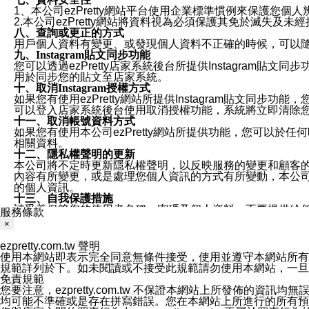
1、本公司ezPretty網站平台使用企業標準慣例來保護
2.本公司ezPretty網站將資料視為必須保護其免於滅
八、查詢或更正的方式
用戶個人資料有變更、或發現個人資料不正確的時候，可以隨時
九、Instagram貼文同步功能
您可以透過ezPretty店家系統後台所提供Instagram貼文同
用於同步您的貼文至店家系統。
十、取消Instagram授權方式
如果您有使用ezPretty網站所提供Instagram貼文同
可以登入店家系統後台使用取消授權功能，系統將立即清除您的
十一、取消帳號資料方式
如果您有使用本公司ezPretty網站所提供功能，您可以於任何
相關資料。
十二、隱私權聲明的更新
本公司將不定時更新隱私權聲明，以反映服務的變更和顧客的意見反
內容有所變更，或是處理您個人資訊的方式有所變動，本公司一
的個人資訊。
十三、自我保護措施
請妥善保管您的使用者名稱、密碼及個人資料，不要提供給
服務條款
窗，以防止他人讀取您的個人資料、信件或進入所機關管理
×
十四、傳送宣傳本站資訊或電子郵件之政策
您同意本公司網站，透過您所提供的郵件地址與您取得聯絡
ezpretty.com.tw 聲明
停止接收這些資料或電子郵件。
使用本網站即表示完全同意無條件接受，使用並遵守本網站所有條款。您與
十五、訊息通知
規範詳列於下。如未閱讀或不接受此規範請勿使用本網站，一旦使用本
本公司/本服務將以通知型訊息傳送重要訊息給您。即使未加
免責規範
本公司/本服務傳送之通知型訊息以對您有效且重要的訊息為
您要注意，ezpretty.com.tw 不保證本網站上所發佈
1.LINE 帳號設定的電話號碼與本公司/本服務所傳來的電話
均可能不準確或是存在拼寫錯誤。您在本網站上所進行的所有預訂服務均是與
2.該 LINE 帳號已在 LINE APP 設定中，同意接收通知型訊