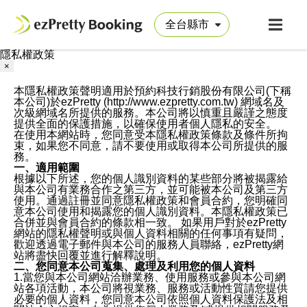
隱私權政策
×
本隱私權政策聲明適用於預約科技行銷股份有限公司(下稱
本公司)於ezPretty (http://www.ezpretty.com.tw) 網域名及
次級網域名所提供的服務。本公司將以慎重且嚴謹之態度
提供全面的保護措施，以確保使用者個人隱私的安全。
在使用本網站時，您同意受本隱私權政策條款及條件所拘
束，如果您不同意，請不要使用或取得本公司所提供的服
務。
一、適用範圍
根據以下所述，您的個人識別資料的某些部分將被揭露給
與本公司有業務合作之第三方，並可能被本公司及第三方
使用。通過註冊並同意隱私權政策和會員合約，您明確同
意本公司使用和揭露您的個人識別資料。本隱私權政策已
合併並與會員合約的條款相一致。 如果用戶對於ezPretty
網站的隱私權聲明或與個人資料相關的任何事項有疑問，
歡迎透過電子郵件與本公司的服務人員聯絡，ezPretty網
站將盡快回覆並進行解釋說明。
二、您同意本公司蒐集、處理及利用您的個人資料
1.當您與本公司網站洽辦業務、使用服務或參與本公司網
站各項活動，本公司將視業務、服務或活動性質請您提供
必要的個人資料，您同意本公司依照個人資料保護法及相