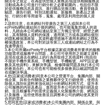
關法令之規定，在為提供您個人業務及/或提供相關服務及
活動或為本公司進行行銷分析之必要範圍內，包括但不限
於提供服務訊息及資訊、進行贈品兌換活動、會員登錄及
驗證、廣告行銷、特別活動通知、新服務、新產品之通
知、行銷分析等用途等，蒐集、處理及利用您的個人資
料。
2.請您注意，在本網站刊登廣告之第三人或與本公司
ezPretty網站連結與介接的網站，也可能蒐集您個人的資
料，凡經由本公司網站連結至第三方獨立管理、經營之網
站，其有關個人資料的保護，適用第三方或各該網站個別
的隱私權保護政策，其資料處理措施不適用本網站之隱私
權保護政策，本公司對於該等第三人或連結網站之行為不
負連帶責任。
3.本公司所屬ezPretty平台根據店家或消費者所要求的服務
功能需求或服務平台問題，本公司可使用您之前建立資料
及現在或過去在網站上的行為所取得之其他資料 (包括但
不限於手機作業系統、手機型號、手機帳號、APP設定參
數及其他資料)，來解決爭議、檢修障礙問題及執行本公司
的會員合約，本公司也有可能檢視多個會員以確認問題所
在或解決爭議。
4.您(店家或消費者)同意本公司之營運平台、集團內部、關
係企業、與有合作關係之業務夥伴交叉行銷使用，使用去
除個人識別化資料來強化統計分析網站利用方式、提升本
公司服務的內容及產品，進而提升本公司的市場行銷及促
銷、並且根據客戶的需求定義個人化製服務介面、網頁設
計及服務，這些使用改善並且調整本公司的網站使其更符
合您的需求。
5.您同意您(店家或消費者)本公司集團內部、關係企業、與