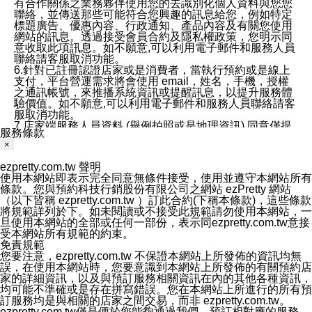
有合作關係之業務夥伴使用您的去識別化個人資料與您您
聯絡，並傳送那些可能符合您興趣的訊息給您，例如特定
標題廣告、優惠內容、行政通知、產品內容及有關您使用
網站的訊息。透過接受會員合約及隱私權政策，您明示同
意收取此項訊息。如不願意,可以利用電子郵件和服務人員
聯絡請客服取消功能。
6.針對已註冊認證店家或是消費者，當執行預約或是線上
支付，平台營運需求將會使用 email，姓名，手機，授權
之通訊帳號，來推播系統資訊或提醒訊息，以提升服務體
驗價值。如不願意,可以利用電子郵件和服務人員聯絡請客
服取消功能。
7.店家端服務人員資料 (舉例拍照或是地理資訊) 同意僅提
服務條款
供所屬店家管理人員可以使用消費者的作品集資料和員工
×
打卡個人圖像行為。本公司及ezPretty平台不會做任何使
用。
ezpretty.com.tw 聲明
三、本公司對您個人資料的揭露
使用本網站即表示完全同意無條件接受，使用並遵守本網站所有
1.基於現有服務平台的監管環境，預約科技保證不會揭露
條款。您與預約科技行銷股份有限公司之網站 ezPretty 網站
任何店家的營運資訊，且預約科技和店家均不能洩露消費
（以下皆稱 ezpretty.com.tw ）訂此合約(下稱本條款)，這些條款
者的個人資料。然而，在某些情況下，本公司可能會因受
將規範詳列於下。如未閱讀或不接受此規範請勿使用本網站，一
政府要求或法律規定，而被迫向政府或第三方提供資料。
旦使用本網站的全部或任何一部份，表示同ezpretty.com.tw意接
第三方也可能非法地攔截或存取傳輸的私人通訊，或會員
受本網站所有規範的約束。
可能濫用或誤用從本公司網站獲得的您的資料。因此，儘
免責規範
管本公司使用企業標準的保護措施來保護您的隱私，本公
您要注意，ezpretty.com.tw 不保證本網站上所發佈的資訊均無
司並未承諾您的個人識別資料或私人通訊將永遠保密。
誤，在使用本網站時，您要意識到本網站上所發佈的有關預約店
2.根據本公司的政策，本公司不會將涉及您的個人識別資
家的詳細資訊，以及與預訂服務相關資訊在內的其他各種資訊，
料出租或出售給第三方。
均可能不準確或是存在拼寫錯誤。您在本網站上所進行的所有預
3. 本公司、所屬集團、關係企業或與其合作行銷之第三方
訂服務均是與相關的店家之間交易，而非 ezpretty.com.tw。
業務合作公司會在您同意之情形下，始得利用您的個人資
ezpretty.com.tw僅是便於您能夠通過我們，預訂相對應的服務。