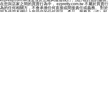
料於行銷活動資訊、商品訊息或新服務等相關行銷，且於
在您與店家之間的買賣行為中， ezpretty.com.tw 不屬於買賣行
首次行銷時，將提供您表示拒絕行銷之方式，本公司不會
為的任何相關方，不會承擔任何直接或間接責任或義務。 對於
向您索取相關費用。如您拒絕接受行銷服務或嗣後欲拒絕
因為使用本網站上所提供的任何資訊、產品、服務及（或）材
時，均可隨時通知本公司，本公司、所屬集團、關係企業
料，而產生或導致的任何損失或損害，ezpretty.com.tw 及其管
或與其合作行銷之第三方業務合作公司或第三方業務合作
理人員、員工或代表人均對此不承擔任何責任。 儘管
公司將立即停止利用您的個人資料行銷。
ezpretty.com.tw 已經盡了適當努力確保本網站上所列的服務符
四、個人資料利用之期間、地區、對象及方式如下
合合理的標準，仍不得將本網站內所列出的任何服務視為
1.期間：您同意於本公司存續期間或依法令之資料保存期
ezpretty.com.tw 推薦的服務，或是認為其代表該服務將會適用
間內，以及您的個人資料蒐集之目的消失或期限屆滿時，
於該用戶。如果該服務不適用於您，ezpretty.com.tw 將對此不
本公司得繼續保存、處理或利用您的個人資料。
承擔任何責任。
2.地區：就中華民國領域內。
網站使用者的守法義務及承諾
3.對象：本公司所屬公司(本公司)及其分公司、本公司之關
本條款構成您與 ezPretty 間之有效契約。 本條款中如有一部無
係企業、其他與本公司有業務往來或合作之機構。
效時，不影響其他條款之效力。 本條款如有未盡之處，雙方均
4.方式：以電話、簡訊、電子郵件、紙本或其他合於當時
應依誠實信用、平等互惠原則，共商解決之道。
科技之適當方式作個人資料之利用，(包括任何依法得利用
年齡和責任
之方式，但不限於使用於本網站或與外部合作之行銷)並於
你向 ezpretty.com.tw您確認您已經達到使用本網站的合法年
法令容許之範圍內，為行銷建檔、揭露、轉介或交互運用
齡。可以針對您在使用本網站時產生的任何責任，形成有約束力
予本公司及其合作對象。
的法律責任。您理解使用本網站時及他人使用您的登錄資訊使用
五、個人資料之類別
本網站時所產生的交易責任。
本聲明所指之個人資料類別如下:
網站連結
1.您提供之資料，包括您的姓名、性別、連絡方式(包括但
本網站可能包含有通往ezpretty.com.tw以外的其他方所運營網站
不限於電話、E-MAIL及地址等)、服務單位、職稱、為完
的超連結。此類超連結僅提供用於參考。此類網站不是由
成收款或付款所需之資料、IＰ位址、及其他得以直接或間
ezpretty.com.tw 控制，我們對其內容不承擔任何責任。在本網
接識別使用者身分之個人資料，及執行職務或業務之必要
站上加入通往此類網站的超連結，並非暗示我們贊同此類網站上
範圍內所需蒐集、處理及利用的個人資料。
的材料或是與其經營人之間存在任何聯繫。
2.為提升服務品質，本公司會依照所提供服務之性質，記
智慧財產權聲明
錄使用者的IP位址、以及在本公司內的瀏覽活動(例如，使
本網站上的所有資訊、內容、圖片、文字、聲音、圖像22、按
用者所使用的軟硬體、所點選的網頁)等資料，但是這些資
鈕、商標、服務標章及商品名稱均受中華民國國家法律及國際條