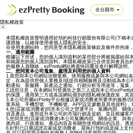
隱私權政策
×
本隱私權政策聲明適用於預約科技行銷股份有限公司(下稱本公司)於ezP
護措施，以確保使用者個人隱私的安全。
在使用本網站時，您同意受本隱私權政策條款及條件所拘束
一、適用範圍
根據以下所述，您的個人識別資料的某些部分將被揭露給與
和揭露您的個人識別資料。本隱私權政策已合併並與會員合約的
的服務人員聯絡，ezPretty網站將盡快回覆並進行解釋說明。
二、您同意本公司蒐集、處理及利用您的個人資料
1.當您與本公司網站洽辦業務、使用服務或參與本公司網站
定，在為提供您個人業務及/或提供相關服務及活動或為本
動通知、新服務、新產品之通知、行銷分析等用途等，蒐集
2.請您注意，在本網站刊登廣告之第三人或與本公司ezPr
的保護，適用第三方或各該網站個別的隱私權保護政策，其
3.本公司所屬ezPretty平台根據店家或消費者所要求的
業系統、手機型號、手機帳號、APP設定參數及其他資料)
4.您(店家或消費者)同意本公司之營運平台、集團內部、
容及產品，進而提升本公司的市場行銷及促銷、並且根據客
5.您同意您(店家或消費者)本公司集團內部、關係企業、
惠內容、行政通知、產品內容及有關您使用網站的訊息。透過
6.針對已註冊認證店家或是消費者，當執行預約或是線上支付
意,可以利用電子郵件和服務人員聯絡請客服取消功能。