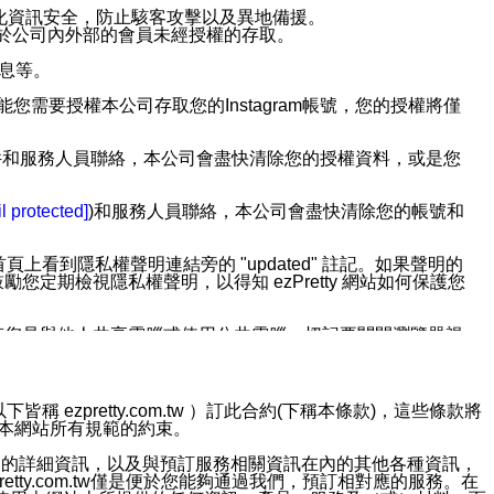
強化資訊安全，防止駭客攻擊以及異地備援。
免於公司內外部的會員未經授權的存取。
訊息等。
用此功能您需要授權本公司存取您的Instagram帳號，您的授權將僅
透過電子郵件和服務人員聯絡，本公司會盡快清除您的授權資料，或是您
。
l protected]
)和服務人員聯絡，本公司會盡快清除您的帳號和
上看到隱私權聲明連結旁的 "updated" 註記。如果聲明的
期檢視隱私權聲明，以得知 ezPretty 網站如何保護您
若您是與他人共享電腦或使用公共電腦，切記要關閉瀏覽器視
依照該資料或電子郵件所指示之方法、說明或功能連結，隨時
ezpretty.com.tw ）訂此合約(下稱本條款)，這些條款將
接受本網站所有規範的約束。
者，將可收到通知型訊息。
約店家的詳細資訊，以及與預訂服務相關資訊在內的其他各種資訊，
etty.com.tw僅是便於您能夠通過我們，預訂相對應的服務。在