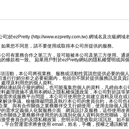
retty (http://www.ezpretty.com.tw) 網
，如果您不同意，請不要使用或取得本公司所提供的服務。
本公司有業務合作之第三方，並可能被本公司及第三方使用。通
條款相一致。 如果用戶對於ezPretty網站的隱私權聲明或
各項活動，本公司將視業務、服務或活動性質請您提供必要的個
公司進行行銷分析之必要範圍內，包括但不限於提供服務訊息及資
、處理及利用您的個人資料。
etty網站連結與介接的網站，也可能蒐集您個人的資料，凡經由
資料處理措施不適用本網站之隱私權保護政策，本公司對於該等
服務功能需求或服務平台問題，本公司可使用您之前建立資料及現在
，來解決爭議、檢修障礙問題及執行本公司的會員合約，本公司
關係企業、與有合作關係之業務夥伴交叉行銷使用，使用去除個人
戶的需求定義個人化製服務介面、網頁設計及服務，這些使用改
與有合作關係之業務夥伴使用您的去識別化個人資料與您您聯絡，
接受會員合約及隱私權政策，您明示同意收取此項訊息。如不願
，平台營運需求將會使用 email，姓名，手機，授權之通訊