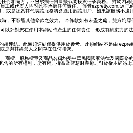
屬於買賣行為的任何相關方，不會承擔任何直接或間接責任或義務。 
人員、員工或代表人均對此不承擔任何責任。 儘管ezpretty.co
薦的服務，或是認為其代表該服務將會適用於該用戶。如果該服務不適用於您，
有一部無效時，不影響其他條款之效力。 本條款如有未盡之處，雙方
的合法年齡。可以針對您在使用本網站時產生的任何責任，形成有約束
官方帳號或認證官方帳號的通知型訊息。
網站的超連結。此類超連結僅提供用於參考。此類網站不是由 ezpret
或是與其經營人之間存在任何聯繫。
鈕、商標、服務標章及商品名稱均受中華民國國家法律及國際條
這些素材中所包含的所有權利，所有權、權益及智慧財產權。對於從本
或出售。除非本協議中明確指出，這些條款和條件中的任何內容
或任何協力廠商的業主權益中規定的任何權利的推斷結果。 如有任何人
其分公司、所屬機構、管理人員、代理人及其他合作夥伴和員工遭受的
構、管理人員、代理人及其他合作夥伴和員工不受損失。
依賴本網站上所提供的資訊、產品、服務或素材或通過使用本網
etty.com.tw提供電信及網路服務的提供商不會因您使用或不能使
etty.com.tw 不聲明、保證或承諾本網站或支持該網站的
影響本網站任何部分正常運行，且超出ezpretty.com.t
com.tw 不承擔任何責任。 在適用法律許可的最大範圍內，所
諾，其中包括但不僅限於其精確性、完整性或適銷性、品質或適用於特
些條款或是這些條款相關的權利。這些條款中使用的標題僅為了
款之內容及本網站上內容而不另行通知，同時，不對您、其他任何用戶