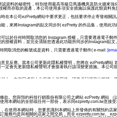
您個人辨認資料的秘密性，特別使用最高等級亞馬遜機房及防火牆來
失及未經授權而存取的資產，本公司使用多項安全措施以保護此類資料
在本公司ezPretty網站中要求更正，包括要求停止寄發相關
步功能，來將Instagram的貼文同步到 ezPretty 的作品集，使
步功能，您可以於任何時間取消您的 Instagram 授權，只需要
授權資料，並完全清除您透過此功能所同步的Instagram貼文
時間取消您的帳號或是資料，只需要透過電子郵件( e-mail:
[emai
應。當本公司更新此隱私權聲明，您將在 ezPretty網站 首頁
定會先更新隱私權聲明才會接著執行該項變更措施。本公司鼓勵您定
任何人。在您完成個人化服務之使用後，請務必記得登出帳號。
區。
並傳送或宣傳本網站各項服務之資料或電子郵件供您參考。您能
預約科技行銷股份有限公司之網站 ezPretty 網站 （以下皆稱 
網站的全部或任何一部份，表示同ezpretty.com.tw意
入本公司/本服務好友，您仍可接收到通知型訊息。
限，以廣告或其他目的的訊息皆不會被傳送。滿足以下三個條件
的資訊均無誤，在使用本網站時，您要意識到本網站上所發佈的有關預
號碼比對相符。
相關的店家之間交易，而非 ezpretty.com.tw。 ezpr
息。