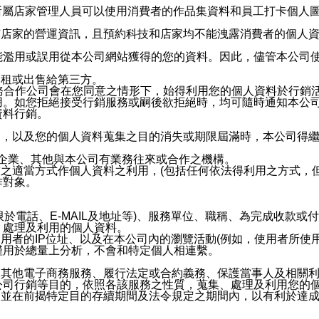
供所屬店家管理人員可以使用消費者的作品集資料和員工打卡個人圖像
何店家的營運資訊，且預約科技和店家均不能洩露消費者的個人
能濫用或誤用從本公司網站獲得的您的資料。因此，儘管本公司
出租或出售給第三方。
業務合作公司會在您同意之情形下，始得利用您的個人資料於行銷
用。如您拒絕接受行銷服務或嗣後欲拒絕時，均可隨時通知本公
資料行銷。
內，以及您的個人資料蒐集之目的消失或期限屆滿時，本公司得
係企業、其他與本公司有業務往來或合作之機構。
技之適當方式作個人資料之利用，(包括任何依法得利用之方式，
作對象。
限於電話、E-MAIL及地址等)、服務單位、職稱、為完成收款
、處理及利用的個人資料。
使用者的IP位址、以及在本公司內的瀏覽活動(例如，使用者所使
僅用於總量上分析，不會和特定個人相連繫。
及其他電子商務服務、履行法定或合約義務、保護當事人及相關
公司行銷等目的，依照各該服務之性質，蒐集、處理及利用您的
，並在前揭特定目的存續期間及法令規定之期間內，以有利於達成
。