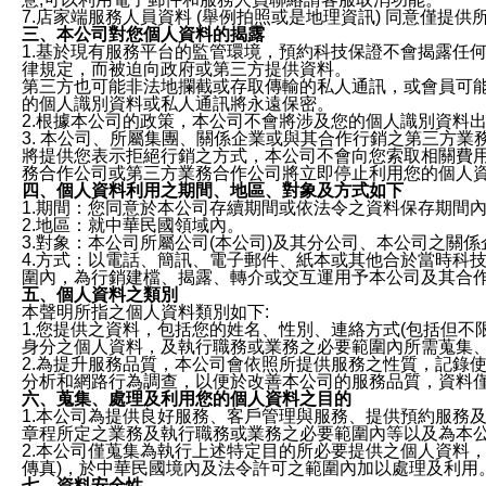
7.店家端服務人員資料 (舉例拍照或是地理資訊) 同意僅提
三、本公司對您個人資料的揭露
1.基於現有服務平台的監管環境，預約科技保證不會揭露任
律規定，而被迫向政府或第三方提供資料。
第三方也可能非法地攔截或存取傳輸的私人通訊，或會員可
的個人識別資料或私人通訊將永遠保密。
2.根據本公司的政策，本公司不會將涉及您的個人識別資料
3. 本公司、所屬集團、關係企業或與其合作行銷之第三方
將提供您表示拒絕行銷之方式，本公司不會向您索取相關費
務合作公司或第三方業務合作公司將立即停止利用您的個人
四、個人資料利用之期間、地區、對象及方式如下
1.期間：您同意於本公司存續期間或依法令之資料保存期間
2.地區：就中華民國領域內。
3.對象：本公司所屬公司(本公司)及其分公司、本公司之關
4.方式：以電話、簡訊、電子郵件、紙本或其他合於當時科
圍內，為行銷建檔、揭露、轉介或交互運用予本公司及其合
五、個人資料之類別
本聲明所指之個人資料類別如下:
1.您提供之資料，包括您的姓名、性別、連絡方式(包括但不
身分之個人資料，及執行職務或業務之必要範圍內所需蒐集
2.為提升服務品質，本公司會依照所提供服務之性質，記錄
分析和網路行為調查，以便於改善本公司的服務品質，資料
六、蒐集、處理及利用您的個人資料之目的
1.本公司為提供良好服務、客戶管理與服務、提供預約服務
章程所定之業務及執行職務或業務之必要範圍內等以及為本
2.本公司僅蒐集為執行上述特定目的所必要提供之個人資料
傳真)，於中華民國境內及法令許可之範圍內加以處理及利用
七、資料安全性