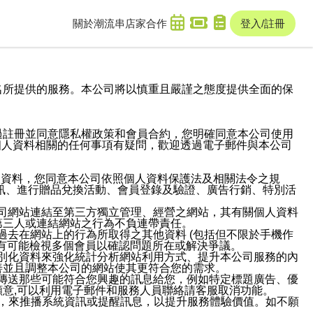
關於潮流串
店家合作
登入/註冊
域名及次級網域名所提供的服務。本公司將以慎重且嚴謹之態度提供全面的保
過註冊並同意隱私權政策和會員合約，您明確同意本公司使用
與個人資料相關的任何事項有疑問，歡迎透過電子郵件與本公司
人資料，您同意本公司依照個人資料保護法及相關法令之規
訊、進行贈品兌換活動、會員登錄及驗證、廣告行銷、特別活
本公司網站連結至第三方獨立管理、經營之網站，其有關個人資料
第三人或連結網站之行為不負連帶責任。
或過去在網站上的行為所取得之其他資料 (包括但不限於手機作
也有可能檢視多個會員以確認問題所在或解決爭議。
識別化資料來強化統計分析網站利用方式、提升本公司服務的內
善並且調整本公司的網站使其更符合您的需求。
並傳送那些可能符合您興趣的訊息給您，例如特定標題廣告、優
意,可以利用電子郵件和服務人員聯絡請客服取消功能。
帳號，來推播系統資訊或提醒訊息，以提升服務體驗價值。如不願