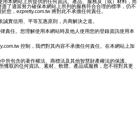
對於因為使用本網站上所提供的任何資訊、產品、服務及（或）材料，而
m.tw 已經盡了適當努力確保本網站上所列的服務符合合理的標準，仍不
ezpretty.com.tw 將對此不承擔任何責任。
均應依誠實信用、平等互惠原則，共商解決之道。
力的法律責任。您理解使用本網站時及他人使用您的登錄資訊使用本
ty.com.tw 控制，我們對其內容不承擔任何責任。在本網站上加
約中所包含的著作權法、商標法及其他智慧財產權法的保護。
網站上所獲取的任何資訊、素材、軟體、產品或服務，您不得對其更
不應被解釋為任何暗示或其他任何許可，或任何著作權法、商標
違反此規定，我們將追究其法律責任。
任何損失、責任及協力廠商的任何索賠或要求（包括律師費），將由
站而獲取到的資訊，而導致您遭受的任何風險或損失，將由您自
用本網站而造成的任何損失負責，同時，您會在此放棄有關此損失的所有及
伺服器不會發生缺陷，其中包括但不僅限於病毒或其他有害元素。對於
w 控制範圍的任何病毒感染、BUG、篡改、技術故障、錯誤、遺
有明示、暗示或法定及其他聲明、保證和條款均予以最大限度的排除，
定目的等。 ezpretty.com.tw 不能持續或在某階段
方便目的，其不應影響這些條款的範圍或意義，或是產生其他的
或任何協力廠商承擔任何責任。 在每次訪問網站時，您應檢查一下這