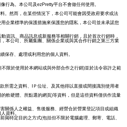
行為。本公司及ezPretty平台不會做任何使用。
資料。然而，在某些情況下，本公司可能會因受政府要求或法
使用企業標準的保護措施來保護您的隱私，本公司並未承諾您
活動資訊、商品訊息或新服務等相關行銷，且於首次行銷時，
司，本公司、所屬集團、關係企業或與其合作行銷之第三方業
繼續保存、處理或利用您的個人資料。
但不限於使用於本網站或與外部合作之行銷)並於法令容許之範
或付款所需之資料、IＰ位址、及其他得以直接或間接識別使用者
用的軟硬體、所點選的網頁)等資料，但是這些資料僅供作流量
利害關係人之權益、售後服務、經營合於營業登記項目或組織
個人資料。
前揭特定目的之方式(包括但不限於電腦處理、郵寄、電話、