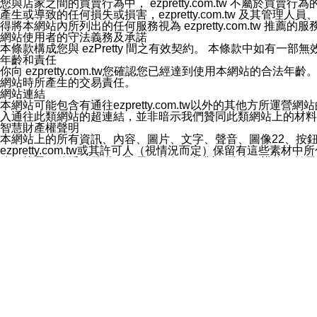
您與店家之間的買賣行為中， ezpretty.com.tw 不
3.LINE 帳號未封鎖傳送訊息之 LINE 官方帳號。
產生或導致的任何損失或損害，ezpretty.com.tw 及其管理
欲變更通知型訊息的設定，操作如下：
得將本網站內所列出的任何服務視為 ezpretty.com.tw 推
1.點選「主頁」＞「設定」
網站使用者的守法義務及承諾
2.點選「隱私設定」
本條款構成您與 ezPretty 間之有效契約。 本條款中如
3.點選「提供使用資料」
年齡和責任
4.點選「LINE通知型訊息」
你向 ezpretty.com.tw您確認您已經達到使用本網站
5.開關「接收LINE通知型訊息」
網站時所產生的交易責任。
❗️關閉「接收通知型訊息」後，將不會接收到來自任何企業
網站連結
本網站可能包含有通往ezpretty.com.tw以外的其他方所運營
入通往此類網站的超連結，並非暗示我們贊同此類網站上的材料
智慧財產權聲明
本網站上的所有資訊、內容、圖片、文字、聲音、圖像22、按
ezpretty.com.tw或其許可人（視情況而定）保留有
改、拷貝、傳播、發送、顯示、執行、複製、發佈、模仿、轉發
法或其他智慧財產權或 ezpretty.com.tw、其許可人
賠償
您同意因您使用本網站，而導致 ezpretty.com.tw、
您承擔賠償並保證 ezpretty.com.tw、其分公司、所屬機
免責聲明
您對本網站的所有使用均由您自擔風險。 因下載使用、參考或
己承擔全部責任。您同意 ezpretty.com.tw 及向ezpr
全部的索賠權利，無論是基於合約、侵權行為或其他依據。 ezpr
那些可損害或影響本網站管理、安全性、公正性和完整性，或是損害或
漏、中斷、刪除、缺陷、延遲或任何事件或事故，ezpretty.
其中包括但不僅限於有關本網站上服務、資訊及（或）聲明的保證或承
時間內對任一條款或多條條款的強制實施，不得將此視為放棄這
法律效應。 ezpretty.com.tw有權隨時變更本使用條