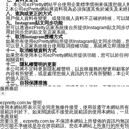
1、本公司ezPretty網站平台使用企業標準慣例來保護
2.本公司ezPretty網站將資料視為必須保護其免於滅
八、查詢或更正的方式
用戶個人資料有變更、或發現個人資料不正確的時候，可以隨時
九、Instagram貼文同步功能
您可以透過ezPretty店家系統後台所提供Instagram貼文同
用於同步您的貼文至店家系統。
十、取消Instagram授權方式
如果您有使用ezPretty網站所提供Instagram貼文同
可以登入店家系統後台使用取消授權功能，系統將立即清除您的
十一、取消帳號資料方式
如果您有使用本公司ezPretty網站所提供功能，您可以於任何
相關資料。
十二、隱私權聲明的更新
本公司將不定時更新隱私權聲明，以反映服務的變更和顧客的意見反
內容有所變更，或是處理您個人資訊的方式有所變動，本公司一
的個人資訊。
十三、自我保護措施
請妥善保管您的使用者名稱、密碼及個人資料，不要提供給
服務條款
窗，以防止他人讀取您的個人資料、信件或進入所機關管理
×
十四、傳送宣傳本站資訊或電子郵件之政策
您同意本公司網站，透過您所提供的郵件地址與您取得聯絡
ezpretty.com.tw 聲明
停止接收這些資料或電子郵件。
使用本網站即表示完全同意無條件接受，使用並遵守本網站所有條款。您與
十五、訊息通知
規範詳列於下。如未閱讀或不接受此規範請勿使用本網站，一旦使用本
本公司/本服務將以通知型訊息傳送重要訊息給您。即使未加
免責規範
本公司/本服務傳送之通知型訊息以對您有效且重要的訊息為
您要注意，ezpretty.com.tw 不保證本網站上所發佈
1.LINE 帳號設定的電話號碼與本公司/本服務所傳來的電話
均可能不準確或是存在拼寫錯誤。您在本網站上所進行的所有預訂服務均是與
2.該 LINE 帳號已在 LINE APP 設定中，同意接收通知型訊