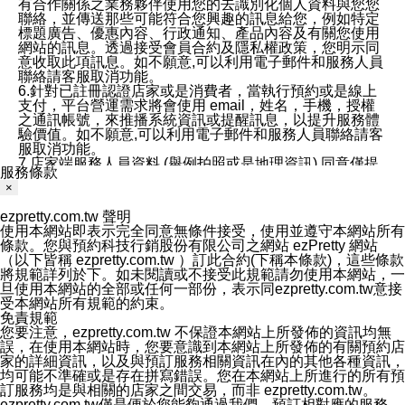
有合作關係之業務夥伴使用您的去識別化個人資料與您您
聯絡，並傳送那些可能符合您興趣的訊息給您，例如特定
標題廣告、優惠內容、行政通知、產品內容及有關您使用
網站的訊息。透過接受會員合約及隱私權政策，您明示同
意收取此項訊息。如不願意,可以利用電子郵件和服務人員
聯絡請客服取消功能。
6.針對已註冊認證店家或是消費者，當執行預約或是線上
支付，平台營運需求將會使用 email，姓名，手機，授權
之通訊帳號，來推播系統資訊或提醒訊息，以提升服務體
驗價值。如不願意,可以利用電子郵件和服務人員聯絡請客
服取消功能。
7.店家端服務人員資料 (舉例拍照或是地理資訊) 同意僅提
服務條款
供所屬店家管理人員可以使用消費者的作品集資料和員工
×
打卡個人圖像行為。本公司及ezPretty平台不會做任何使
用。
ezpretty.com.tw 聲明
三、本公司對您個人資料的揭露
使用本網站即表示完全同意無條件接受，使用並遵守本網站所有
1.基於現有服務平台的監管環境，預約科技保證不會揭露
條款。您與預約科技行銷股份有限公司之網站 ezPretty 網站
任何店家的營運資訊，且預約科技和店家均不能洩露消費
（以下皆稱 ezpretty.com.tw ）訂此合約(下稱本條款)，這些條款
者的個人資料。然而，在某些情況下，本公司可能會因受
將規範詳列於下。如未閱讀或不接受此規範請勿使用本網站，一
政府要求或法律規定，而被迫向政府或第三方提供資料。
旦使用本網站的全部或任何一部份，表示同ezpretty.com.tw意接
第三方也可能非法地攔截或存取傳輸的私人通訊，或會員
受本網站所有規範的約束。
可能濫用或誤用從本公司網站獲得的您的資料。因此，儘
免責規範
管本公司使用企業標準的保護措施來保護您的隱私，本公
您要注意，ezpretty.com.tw 不保證本網站上所發佈的資訊均無
司並未承諾您的個人識別資料或私人通訊將永遠保密。
誤，在使用本網站時，您要意識到本網站上所發佈的有關預約店
2.根據本公司的政策，本公司不會將涉及您的個人識別資
家的詳細資訊，以及與預訂服務相關資訊在內的其他各種資訊，
料出租或出售給第三方。
均可能不準確或是存在拼寫錯誤。您在本網站上所進行的所有預
3. 本公司、所屬集團、關係企業或與其合作行銷之第三方
訂服務均是與相關的店家之間交易，而非 ezpretty.com.tw。
業務合作公司會在您同意之情形下，始得利用您的個人資
ezpretty.com.tw僅是便於您能夠通過我們，預訂相對應的服務。