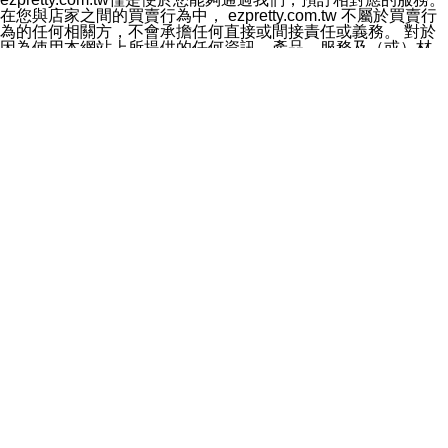
料於行銷活動資訊、商品訊息或新服務等相關行銷，且於
在您與店家之間的買賣行為中， ezpretty.com.tw 不屬於買賣行
首次行銷時，將提供您表示拒絕行銷之方式，本公司不會
為的任何相關方，不會承擔任何直接或間接責任或義務。 對於
向您索取相關費用。如您拒絕接受行銷服務或嗣後欲拒絕
因為使用本網站上所提供的任何資訊、產品、服務及（或）材
時，均可隨時通知本公司，本公司、所屬集團、關係企業
料，而產生或導致的任何損失或損害，ezpretty.com.tw 及其管
或與其合作行銷之第三方業務合作公司或第三方業務合作
理人員、員工或代表人均對此不承擔任何責任。 儘管
公司將立即停止利用您的個人資料行銷。
ezpretty.com.tw 已經盡了適當努力確保本網站上所列的服務符
四、個人資料利用之期間、地區、對象及方式如下
合合理的標準，仍不得將本網站內所列出的任何服務視為
1.期間：您同意於本公司存續期間或依法令之資料保存期
ezpretty.com.tw 推薦的服務，或是認為其代表該服務將會適用
間內，以及您的個人資料蒐集之目的消失或期限屆滿時，
於該用戶。如果該服務不適用於您，ezpretty.com.tw 將對此不
本公司得繼續保存、處理或利用您的個人資料。
承擔任何責任。
2.地區：就中華民國領域內。
網站使用者的守法義務及承諾
3.對象：本公司所屬公司(本公司)及其分公司、本公司之關
本條款構成您與 ezPretty 間之有效契約。 本條款中如有一部無
係企業、其他與本公司有業務往來或合作之機構。
效時，不影響其他條款之效力。 本條款如有未盡之處，雙方均
4.方式：以電話、簡訊、電子郵件、紙本或其他合於當時
應依誠實信用、平等互惠原則，共商解決之道。
科技之適當方式作個人資料之利用，(包括任何依法得利用
年齡和責任
之方式，但不限於使用於本網站或與外部合作之行銷)並於
你向 ezpretty.com.tw您確認您已經達到使用本網站的合法年
法令容許之範圍內，為行銷建檔、揭露、轉介或交互運用
齡。可以針對您在使用本網站時產生的任何責任，形成有約束力
予本公司及其合作對象。
的法律責任。您理解使用本網站時及他人使用您的登錄資訊使用
五、個人資料之類別
本網站時所產生的交易責任。
本聲明所指之個人資料類別如下:
網站連結
1.您提供之資料，包括您的姓名、性別、連絡方式(包括但
本網站可能包含有通往ezpretty.com.tw以外的其他方所運營網站
不限於電話、E-MAIL及地址等)、服務單位、職稱、為完
的超連結。此類超連結僅提供用於參考。此類網站不是由
成收款或付款所需之資料、IＰ位址、及其他得以直接或間
ezpretty.com.tw 控制，我們對其內容不承擔任何責任。在本網
接識別使用者身分之個人資料，及執行職務或業務之必要
站上加入通往此類網站的超連結，並非暗示我們贊同此類網站上
範圍內所需蒐集、處理及利用的個人資料。
的材料或是與其經營人之間存在任何聯繫。
2.為提升服務品質，本公司會依照所提供服務之性質，記
智慧財產權聲明
錄使用者的IP位址、以及在本公司內的瀏覽活動(例如，使
本網站上的所有資訊、內容、圖片、文字、聲音、圖像22、按
用者所使用的軟硬體、所點選的網頁)等資料，但是這些資
鈕、商標、服務標章及商品名稱均受中華民國國家法律及國際條