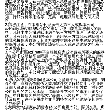
關法令之規定，在為提供您個人業務及/或提供相關服務及
活動或為本公司進行行銷分析之必要範圍內，包括但不限
於提供服務訊息及資訊、進行贈品兌換活動、會員登錄及
驗證、廣告行銷、特別活動通知、新服務、新產品之通
知、行銷分析等用途等，蒐集、處理及利用您的個人資
料。
2.請您注意，在本網站刊登廣告之第三人或與本公司
ezPretty網站連結與介接的網站，也可能蒐集您個人的資
料，凡經由本公司網站連結至第三方獨立管理、經營之網
站，其有關個人資料的保護，適用第三方或各該網站個別
的隱私權保護政策，其資料處理措施不適用本網站之隱私
權保護政策，本公司對於該等第三人或連結網站之行為不
負連帶責任。
3.本公司所屬ezPretty平台根據店家或消費者所要求的服務
功能需求或服務平台問題，本公司可使用您之前建立資料
及現在或過去在網站上的行為所取得之其他資料 (包括但
不限於手機作業系統、手機型號、手機帳號、APP設定參
數及其他資料)，來解決爭議、檢修障礙問題及執行本公司
的會員合約，本公司也有可能檢視多個會員以確認問題所
在或解決爭議。
4.您(店家或消費者)同意本公司之營運平台、集團內部、關
係企業、與有合作關係之業務夥伴交叉行銷使用，使用去
除個人識別化資料來強化統計分析網站利用方式、提升本
公司服務的內容及產品，進而提升本公司的市場行銷及促
銷、並且根據客戶的需求定義個人化製服務介面、網頁設
計及服務，這些使用改善並且調整本公司的網站使其更符
合您的需求。
5.您同意您(店家或消費者)本公司集團內部、關係企業、與