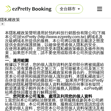
隱私權政策
×
本隱私權政策聲明適用於預約科技行銷股份有限公司(下稱
本公司)於ezPretty (http://www.ezpretty.com.tw) 網域名及
次級網域名所提供的服務。本公司將以慎重且嚴謹之態度
提供全面的保護措施，以確保使用者個人隱私的安全。
在使用本網站時，您同意受本隱私權政策條款及條件所拘
束，如果您不同意，請不要使用或取得本公司所提供的服
務。
一、適用範圍
根據以下所述，您的個人識別資料的某些部分將被揭露給
與本公司有業務合作之第三方，並可能被本公司及第三方
使用。通過註冊並同意隱私權政策和會員合約，您明確同
意本公司使用和揭露您的個人識別資料。本隱私權政策已
合併並與會員合約的條款相一致。 如果用戶對於ezPretty
網站的隱私權聲明或與個人資料相關的任何事項有疑問，
歡迎透過電子郵件與本公司的服務人員聯絡，ezPretty網
站將盡快回覆並進行解釋說明。
二、您同意本公司蒐集、處理及利用您的個人資料
1.當您與本公司網站洽辦業務、使用服務或參與本公司網
站各項活動，本公司將視業務、服務或活動性質請您提供
必要的個人資料，您同意本公司依照個人資料保護法及相