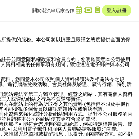
關於潮流串
店家合作
登入/註冊
域名及次級網域名所提供的服務。本公司將以慎重且嚴謹之態度提供全面的保
過註冊並同意隱私權政策和會員合約，您明確同意本公司使用
與個人資料相關的任何事項有疑問，歡迎透過電子郵件與本公司
人資料，您同意本公司依照個人資料保護法及相關法令之規
訊、進行贈品兌換活動、會員登錄及驗證、廣告行銷、特別活
本公司網站連結至第三方獨立管理、經營之網站，其有關個人資料
第三人或連結網站之行為不負連帶責任。
或過去在網站上的行為所取得之其他資料 (包括但不限於手機作
也有可能檢視多個會員以確認問題所在或解決爭議。
識別化資料來強化統計分析網站利用方式、提升本公司服務的內
善並且調整本公司的網站使其更符合您的需求。
並傳送那些可能符合您興趣的訊息給您，例如特定標題廣告、優
意,可以利用電子郵件和服務人員聯絡請客服取消功能。
帳號，來推播系統資訊或提醒訊息，以提升服務體驗價值。如不願