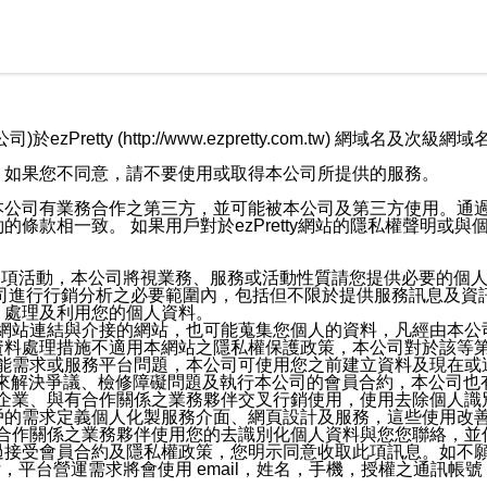
retty (http://www.ezpretty.com.tw) 網
，如果您不同意，請不要使用或取得本公司所提供的服務。
本公司有業務合作之第三方，並可能被本公司及第三方使用。通
條款相一致。 如果用戶對於ezPretty網站的隱私權聲明或
各項活動，本公司將視業務、服務或活動性質請您提供必要的個
公司進行行銷分析之必要範圍內，包括但不限於提供服務訊息及資
、處理及利用您的個人資料。
etty網站連結與介接的網站，也可能蒐集您個人的資料，凡經由
資料處理措施不適用本網站之隱私權保護政策，本公司對於該等
服務功能需求或服務平台問題，本公司可使用您之前建立資料及現在
，來解決爭議、檢修障礙問題及執行本公司的會員合約，本公司
關係企業、與有合作關係之業務夥伴交叉行銷使用，使用去除個人
戶的需求定義個人化製服務介面、網頁設計及服務，這些使用改
與有合作關係之業務夥伴使用您的去識別化個人資料與您您聯絡，
接受會員合約及隱私權政策，您明示同意收取此項訊息。如不願
，平台營運需求將會使用 email，姓名，手機，授權之通訊