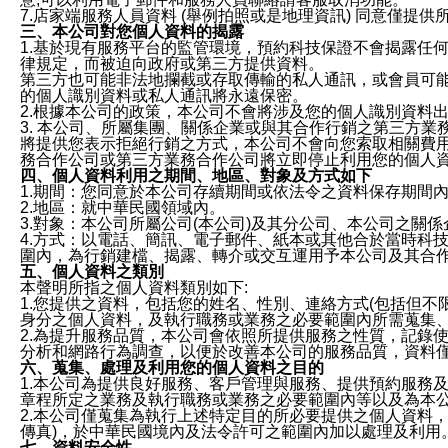
7.店家端服務人員資料 (舉例拍照或是地理資訊) 同意僅提
三、本公司對您個人資料的揭露
1.基於現有服務平台的監管環境，預約科技保證不會揭露任
律規定，而被迫向政府或第三方提供資料。
第三方也可能非法地攔截或存取傳輸的私人通訊，或會員可
的個人識別資料或私人通訊將永遠保密。
2.根據本公司的政策，本公司不會將涉及您的個人識別資料
3. 本公司、所屬集團、關係企業或與其合作行銷之第三方
將提供您表示拒絕行銷之方式，本公司不會向您索取相關費
務合作公司或第三方業務合作公司將立即停止利用您的個人
四、個人資料利用之期間、地區、對象及方式如下
1.期間：您同意於本公司存續期間或依法令之資料保存期間
2.地區：就中華民國領域內。
3.對象：本公司所屬公司(本公司)及其分公司、本公司之關
4.方式：以電話、簡訊、電子郵件、紙本或其他合於當時科
圍內，為行銷建檔、揭露、轉介或交互運用予本公司及其合
五、個人資料之類別
本聲明所指之個人資料類別如下:
1.您提供之資料，包括您的姓名、性別、連絡方式(包括但不
身分之個人資料，及執行職務或業務之必要範圍內所需蒐集
2.為提升服務品質，本公司會依照所提供服務之性質，記錄
分析和網路行為調查，以便於改善本公司的服務品質，資料
六、蒐集、處理及利用您的個人資料之目的
1.本公司為提供良好服務、客戶管理與服務、提供預約服務
章程所定之業務及執行職務或業務之必要範圍內等以及為本
2.本公司僅蒐集為執行上述特定目的所必要提供之個人資料
傳真)，於中華民國境內及法令許可之範圍內加以處理及利用
七、資料安全性