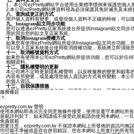
1、本公司ezPretty網站平台使用企業標準慣例來保護
2.本公司ezPretty網站將資料視為必須保護其免於滅
八、查詢或更正的方式
用戶個人資料有變更、或發現個人資料不正確的時候，可以隨時
九、Instagram貼文同步功能
您可以透過ezPretty店家系統後台所提供Instagram貼文同
用於同步您的貼文至店家系統。
十、取消Instagram授權方式
如果您有使用ezPretty網站所提供Instagram貼文同
可以登入店家系統後台使用取消授權功能，系統將立即清除您的
十一、取消帳號資料方式
如果您有使用本公司ezPretty網站所提供功能，您可以於任何
相關資料。
十二、隱私權聲明的更新
本公司將不定時更新隱私權聲明，以反映服務的變更和顧客的意見反
內容有所變更，或是處理您個人資訊的方式有所變動，本公司一
的個人資訊。
十三、自我保護措施
請妥善保管您的使用者名稱、密碼及個人資料，不要提供給
服務條款
窗，以防止他人讀取您的個人資料、信件或進入所機關管理
×
十四、傳送宣傳本站資訊或電子郵件之政策
您同意本公司網站，透過您所提供的郵件地址與您取得聯絡
ezpretty.com.tw 聲明
停止接收這些資料或電子郵件。
使用本網站即表示完全同意無條件接受，使用並遵守本網站所有條款。您與
十五、訊息通知
規範詳列於下。如未閱讀或不接受此規範請勿使用本網站，一旦使用本
本公司/本服務將以通知型訊息傳送重要訊息給您。即使未加
免責規範
本公司/本服務傳送之通知型訊息以對您有效且重要的訊息為
您要注意，ezpretty.com.tw 不保證本網站上所發佈
1.LINE 帳號設定的電話號碼與本公司/本服務所傳來的電話
均可能不準確或是存在拼寫錯誤。您在本網站上所進行的所有預訂服務均是與
2.該 LINE 帳號已在 LINE APP 設定中，同意接收通知型訊