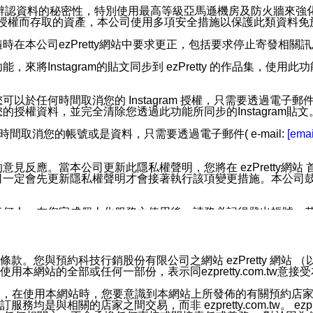
您個人辨認資料的秘密性，特別使用最高等級亞馬遜機房及防火牆來
失及未經授權而存取的資產，本公司使用多項安全措施以保護此類資料
在本公司ezPretty網站中要求更正，包括要求停止寄發相關
步功能，來將Instagram的貼文同步到 ezPretty 的作品集，使
步功能，您可以於任何時間取消您的 Instagram 授權，只需要
授權資料，並完全清除您透過此功能所同步的Instagram貼文
時間取消您的帳號或是資料，只需要透過電子郵件( e-mail:
[emai
應。當本公司更新此隱私權聲明，您將在 ezPretty網站 首頁
定會先更新隱私權聲明才會接著執行該項變更措施。本公司鼓勵您定
任何人。在您完成個人化服務之使用後，請務必記得登出帳號。
區。
並傳送或宣傳本網站各項服務之資料或電子郵件供您參考。您能
預約科技行銷股份有限公司之網站 ezPretty 網站 （以下皆稱 
網站的全部或任何一部份，表示同ezpretty.com.tw意
入本公司/本服務好友，您仍可接收到通知型訊息。
限，以廣告或其他目的的訊息皆不會被傳送。滿足以下三個條件
的資訊均無誤，在使用本網站時，您要意識到本網站上所發佈的有關預
號碼比對相符。
相關的店家之間交易，而非 ezpretty.com.tw。 ezpr
息。