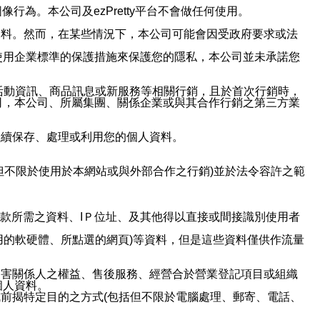
行為。本公司及ezPretty平台不會做任何使用。
資料。然而，在某些情況下，本公司可能會因受政府要求或法
使用企業標準的保護措施來保護您的隱私，本公司並未承諾您
活動資訊、商品訊息或新服務等相關行銷，且於首次行銷時，
司，本公司、所屬集團、關係企業或與其合作行銷之第三方業
繼續保存、處理或利用您的個人資料。
但不限於使用於本網站或與外部合作之行銷)並於法令容許之範
或付款所需之資料、IＰ位址、及其他得以直接或間接識別使用者
用的軟硬體、所點選的網頁)等資料，但是這些資料僅供作流量
利害關係人之權益、售後服務、經營合於營業登記項目或組織
個人資料。
前揭特定目的之方式(包括但不限於電腦處理、郵寄、電話、