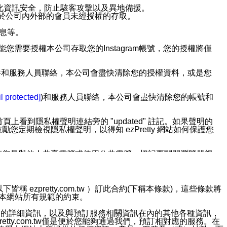
強化資訊安全，防止駭客攻擊以及異地備援。
免於公司內外部的會員未經授權的存取。
訊息等。
用此功能您需要授權本公司存取您的Instagram帳號，您的授權將僅
透過電子郵件和服務人員聯絡，本公司會盡快清除您的授權資料，或是您
。
l protected]
)和服務人員聯絡，本公司會盡快清除您的帳號和
上看到隱私權聲明連結旁的 "updated" 註記。如果聲明的
期檢視隱私權聲明，以得知 ezPretty 網站如何保護您
若您是與他人共享電腦或使用公共電腦，切記要關閉瀏覽器視
依照該資料或電子郵件所指示之方法、說明或功能連結，隨時
ezpretty.com.tw ）訂此合約(下稱本條款)，這些條款將
接受本網站所有規範的約束。
者，將可收到通知型訊息。
約店家的詳細資訊，以及與預訂服務相關資訊在內的其他各種資訊，
etty.com.tw僅是便於您能夠通過我們，預訂相對應的服務。在