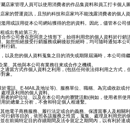
供所屬店家管理人員可以使用消費者的作品集資料和員工打卡個人圖像
何店家的營運資訊，且預約科技和店家均不能洩露消費者的個人
能濫用或誤用從本公司網站獲得的您的資料。因此，儘管本公司
出租或出售給第三方。
業務合作公司會在您同意之情形下，始得利用您的個人資料於行銷
用。如您拒絕接受行銷服務或嗣後欲拒絕時，均可隨時通知本公
資料行銷。
內，以及您的個人資料蒐集之目的消失或期限屆滿時，本公司得
係企業、其他與本公司有業務往來或合作之機構。
技之適當方式作個人資料之利用，(包括任何依法得利用之方式，
作對象。
限於電話、E-MAIL及地址等)、服務單位、職稱、為完成收款
、處理及利用的個人資料。
使用者的IP位址、以及在本公司內的瀏覽活動(例如，使用者所使
僅用於總量上分析，不會和特定個人相連繫。
及其他電子商務服務、履行法定或合約義務、保護當事人及相關
公司行銷等目的，依照各該服務之性質，蒐集、處理及利用您的
，並在前揭特定目的存續期間及法令規定之期間內，以有利於達成
。