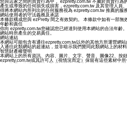
您與店家之間的買賣行為中， ezpretty.com.tw 不
3.LINE 帳號未封鎖傳送訊息之 LINE 官方帳號。
產生或導致的任何損失或損害，ezpretty.com.tw 及其管理
欲變更通知型訊息的設定，操作如下：
得將本網站內所列出的任何服務視為 ezpretty.com.tw 推
1.點選「主頁」＞「設定」
網站使用者的守法義務及承諾
2.點選「隱私設定」
本條款構成您與 ezPretty 間之有效契約。 本條款中如
3.點選「提供使用資料」
年齡和責任
4.點選「LINE通知型訊息」
你向 ezpretty.com.tw您確認您已經達到使用本網站
5.開關「接收LINE通知型訊息」
網站時所產生的交易責任。
❗️關閉「接收通知型訊息」後，將不會接收到來自任何企業
網站連結
本網站可能包含有通往ezpretty.com.tw以外的其他方所運營
入通往此類網站的超連結，並非暗示我們贊同此類網站上的材料
智慧財產權聲明
本網站上的所有資訊、內容、圖片、文字、聲音、圖像22、按
ezpretty.com.tw或其許可人（視情況而定）保留有
改、拷貝、傳播、發送、顯示、執行、複製、發佈、模仿、轉發
法或其他智慧財產權或 ezpretty.com.tw、其許可人
賠償
您同意因您使用本網站，而導致 ezpretty.com.tw、
您承擔賠償並保證 ezpretty.com.tw、其分公司、所屬機
免責聲明
您對本網站的所有使用均由您自擔風險。 因下載使用、參考或
己承擔全部責任。您同意 ezpretty.com.tw 及向ezpr
全部的索賠權利，無論是基於合約、侵權行為或其他依據。 ezpr
那些可損害或影響本網站管理、安全性、公正性和完整性，或是損害或
漏、中斷、刪除、缺陷、延遲或任何事件或事故，ezpretty.
其中包括但不僅限於有關本網站上服務、資訊及（或）聲明的保證或承
時間內對任一條款或多條條款的強制實施，不得將此視為放棄這
法律效應。 ezpretty.com.tw有權隨時變更本使用條