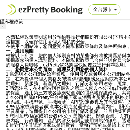
隱私權政策
×
本隱私權政策聲明適用於預約科技行銷股份有限公司(下稱本公司)於ezP
護措施，以確保使用者個人隱私的安全。
在使用本網站時，您同意受本隱私權政策條款及條件所拘束
一、適用範圍
根據以下所述，您的個人識別資料的某些部分將被揭露給與
和揭露您的個人識別資料。本隱私權政策已合併並與會員合約的
的服務人員聯絡，ezPretty網站將盡快回覆並進行解釋說明。
二、您同意本公司蒐集、處理及利用您的個人資料
1.當您與本公司網站洽辦業務、使用服務或參與本公司網站
定，在為提供您個人業務及/或提供相關服務及活動或為本
動通知、新服務、新產品之通知、行銷分析等用途等，蒐集
2.請您注意，在本網站刊登廣告之第三人或與本公司ezPr
的保護，適用第三方或各該網站個別的隱私權保護政策，其
3.本公司所屬ezPretty平台根據店家或消費者所要求的
業系統、手機型號、手機帳號、APP設定參數及其他資料)
4.您(店家或消費者)同意本公司之營運平台、集團內部、
容及產品，進而提升本公司的市場行銷及促銷、並且根據客
5.您同意您(店家或消費者)本公司集團內部、關係企業、
惠內容、行政通知、產品內容及有關您使用網站的訊息。透過
6.針對已註冊認證店家或是消費者，當執行預約或是線上支付
意,可以利用電子郵件和服務人員聯絡請客服取消功能。