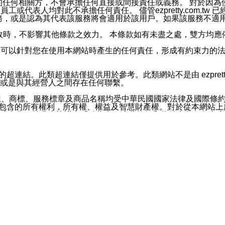
屬於買賣行為的任何相關方，不會承擔任何直接或間接責任或義務。 
人員、員工或代表人均對此不承擔任何責任。 儘管ezpretty.co
薦的服務，或是認為其代表該服務將會適用於該用戶。如果該服務不適用於您，
有一部無效時，不影響其他條款之效力。 本條款如有未盡之處，雙方
的合法年齡。可以針對您在使用本網站時產生的任何責任，形成有約束
官方帳號或認證官方帳號的通知型訊息。
網站的超連結。此類超連結僅提供用於參考。此類網站不是由 ezpret
或是與其經營人之間存在任何聯繫。
鈕、商標、服務標章及商品名稱均受中華民國國家法律及國際條
這些素材中所包含的所有權利，所有權、權益及智慧財產權。對於從本
或出售。除非本協議中明確指出，這些條款和條件中的任何內容
或任何協力廠商的業主權益中規定的任何權利的推斷結果。 如有任何人
其分公司、所屬機構、管理人員、代理人及其他合作夥伴和員工遭受的
構、管理人員、代理人及其他合作夥伴和員工不受損失。
依賴本網站上所提供的資訊、產品、服務或素材或通過使用本網
etty.com.tw提供電信及網路服務的提供商不會因您使用或不能使
etty.com.tw 不聲明、保證或承諾本網站或支持該網站的
影響本網站任何部分正常運行，且超出ezpretty.com.t
com.tw 不承擔任何責任。 在適用法律許可的最大範圍內，所
諾，其中包括但不僅限於其精確性、完整性或適銷性、品質或適用於特
些條款或是這些條款相關的權利。這些條款中使用的標題僅為了
款之內容及本網站上內容而不另行通知，同時，不對您、其他任何用戶