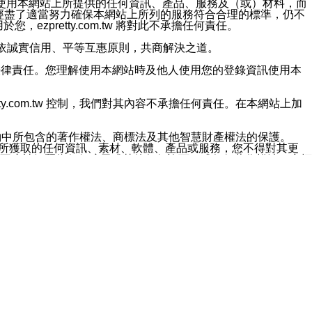
對於因為使用本網站上所提供的任何資訊、產品、服務及（或）材料，而
m.tw 已經盡了適當努力確保本網站上所列的服務符合合理的標準，仍不
ezpretty.com.tw 將對此不承擔任何責任。
均應依誠實信用、平等互惠原則，共商解決之道。
力的法律責任。您理解使用本網站時及他人使用您的登錄資訊使用本
ty.com.tw 控制，我們對其內容不承擔任何責任。在本網站上加
約中所包含的著作權法、商標法及其他智慧財產權法的保護。
網站上所獲取的任何資訊、素材、軟體、產品或服務，您不得對其更
不應被解釋為任何暗示或其他任何許可，或任何著作權法、商標
違反此規定，我們將追究其法律責任。
任何損失、責任及協力廠商的任何索賠或要求（包括律師費），將由
站而獲取到的資訊，而導致您遭受的任何風險或損失，將由您自
用本網站而造成的任何損失負責，同時，您會在此放棄有關此損失的所有及
伺服器不會發生缺陷，其中包括但不僅限於病毒或其他有害元素。對於
w 控制範圍的任何病毒感染、BUG、篡改、技術故障、錯誤、遺
有明示、暗示或法定及其他聲明、保證和條款均予以最大限度的排除，
定目的等。 ezpretty.com.tw 不能持續或在某階段
方便目的，其不應影響這些條款的範圍或意義，或是產生其他的
或任何協力廠商承擔任何責任。 在每次訪問網站時，您應檢查一下這