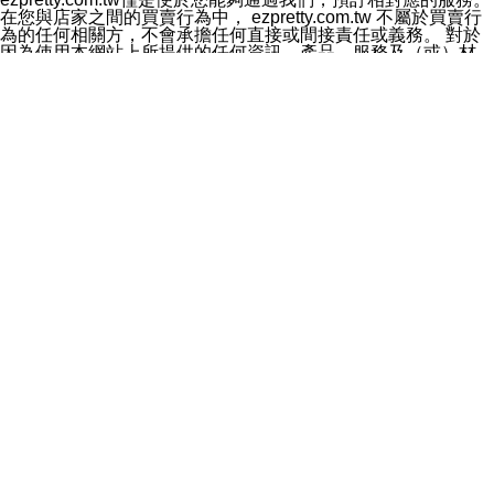
料於行銷活動資訊、商品訊息或新服務等相關行銷，且於
在您與店家之間的買賣行為中， ezpretty.com.tw 不屬於買賣行
首次行銷時，將提供您表示拒絕行銷之方式，本公司不會
為的任何相關方，不會承擔任何直接或間接責任或義務。 對於
向您索取相關費用。如您拒絕接受行銷服務或嗣後欲拒絕
因為使用本網站上所提供的任何資訊、產品、服務及（或）材
時，均可隨時通知本公司，本公司、所屬集團、關係企業
料，而產生或導致的任何損失或損害，ezpretty.com.tw 及其管
或與其合作行銷之第三方業務合作公司或第三方業務合作
理人員、員工或代表人均對此不承擔任何責任。 儘管
公司將立即停止利用您的個人資料行銷。
ezpretty.com.tw 已經盡了適當努力確保本網站上所列的服務符
四、個人資料利用之期間、地區、對象及方式如下
合合理的標準，仍不得將本網站內所列出的任何服務視為
1.期間：您同意於本公司存續期間或依法令之資料保存期
ezpretty.com.tw 推薦的服務，或是認為其代表該服務將會適用
間內，以及您的個人資料蒐集之目的消失或期限屆滿時，
於該用戶。如果該服務不適用於您，ezpretty.com.tw 將對此不
本公司得繼續保存、處理或利用您的個人資料。
承擔任何責任。
2.地區：就中華民國領域內。
網站使用者的守法義務及承諾
3.對象：本公司所屬公司(本公司)及其分公司、本公司之關
本條款構成您與 ezPretty 間之有效契約。 本條款中如有一部無
係企業、其他與本公司有業務往來或合作之機構。
效時，不影響其他條款之效力。 本條款如有未盡之處，雙方均
4.方式：以電話、簡訊、電子郵件、紙本或其他合於當時
應依誠實信用、平等互惠原則，共商解決之道。
科技之適當方式作個人資料之利用，(包括任何依法得利用
年齡和責任
之方式，但不限於使用於本網站或與外部合作之行銷)並於
你向 ezpretty.com.tw您確認您已經達到使用本網站的合法年
法令容許之範圍內，為行銷建檔、揭露、轉介或交互運用
齡。可以針對您在使用本網站時產生的任何責任，形成有約束力
予本公司及其合作對象。
的法律責任。您理解使用本網站時及他人使用您的登錄資訊使用
五、個人資料之類別
本網站時所產生的交易責任。
本聲明所指之個人資料類別如下:
網站連結
1.您提供之資料，包括您的姓名、性別、連絡方式(包括但
本網站可能包含有通往ezpretty.com.tw以外的其他方所運營網站
不限於電話、E-MAIL及地址等)、服務單位、職稱、為完
的超連結。此類超連結僅提供用於參考。此類網站不是由
成收款或付款所需之資料、IＰ位址、及其他得以直接或間
ezpretty.com.tw 控制，我們對其內容不承擔任何責任。在本網
接識別使用者身分之個人資料，及執行職務或業務之必要
站上加入通往此類網站的超連結，並非暗示我們贊同此類網站上
範圍內所需蒐集、處理及利用的個人資料。
的材料或是與其經營人之間存在任何聯繫。
2.為提升服務品質，本公司會依照所提供服務之性質，記
智慧財產權聲明
錄使用者的IP位址、以及在本公司內的瀏覽活動(例如，使
本網站上的所有資訊、內容、圖片、文字、聲音、圖像22、按
用者所使用的軟硬體、所點選的網頁)等資料，但是這些資
鈕、商標、服務標章及商品名稱均受中華民國國家法律及國際條