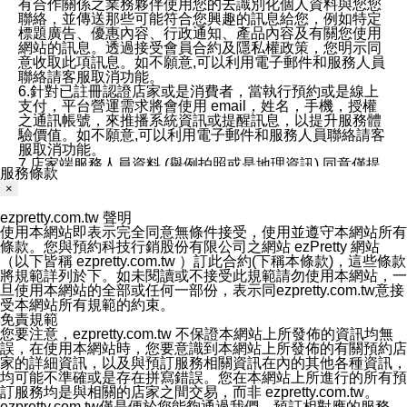
有合作關係之業務夥伴使用您的去識別化個人資料與您您
聯絡，並傳送那些可能符合您興趣的訊息給您，例如特定
標題廣告、優惠內容、行政通知、產品內容及有關您使用
網站的訊息。透過接受會員合約及隱私權政策，您明示同
意收取此項訊息。如不願意,可以利用電子郵件和服務人員
聯絡請客服取消功能。
6.針對已註冊認證店家或是消費者，當執行預約或是線上
支付，平台營運需求將會使用 email，姓名，手機，授權
之通訊帳號，來推播系統資訊或提醒訊息，以提升服務體
驗價值。如不願意,可以利用電子郵件和服務人員聯絡請客
服取消功能。
7.店家端服務人員資料 (舉例拍照或是地理資訊) 同意僅提
服務條款
供所屬店家管理人員可以使用消費者的作品集資料和員工
×
打卡個人圖像行為。本公司及ezPretty平台不會做任何使
用。
ezpretty.com.tw 聲明
三、本公司對您個人資料的揭露
使用本網站即表示完全同意無條件接受，使用並遵守本網站所有
1.基於現有服務平台的監管環境，預約科技保證不會揭露
條款。您與預約科技行銷股份有限公司之網站 ezPretty 網站
任何店家的營運資訊，且預約科技和店家均不能洩露消費
（以下皆稱 ezpretty.com.tw ）訂此合約(下稱本條款)，這些條款
者的個人資料。然而，在某些情況下，本公司可能會因受
將規範詳列於下。如未閱讀或不接受此規範請勿使用本網站，一
政府要求或法律規定，而被迫向政府或第三方提供資料。
旦使用本網站的全部或任何一部份，表示同ezpretty.com.tw意接
第三方也可能非法地攔截或存取傳輸的私人通訊，或會員
受本網站所有規範的約束。
可能濫用或誤用從本公司網站獲得的您的資料。因此，儘
免責規範
管本公司使用企業標準的保護措施來保護您的隱私，本公
您要注意，ezpretty.com.tw 不保證本網站上所發佈的資訊均無
司並未承諾您的個人識別資料或私人通訊將永遠保密。
誤，在使用本網站時，您要意識到本網站上所發佈的有關預約店
2.根據本公司的政策，本公司不會將涉及您的個人識別資
家的詳細資訊，以及與預訂服務相關資訊在內的其他各種資訊，
料出租或出售給第三方。
均可能不準確或是存在拼寫錯誤。您在本網站上所進行的所有預
3. 本公司、所屬集團、關係企業或與其合作行銷之第三方
訂服務均是與相關的店家之間交易，而非 ezpretty.com.tw。
業務合作公司會在您同意之情形下，始得利用您的個人資
ezpretty.com.tw僅是便於您能夠通過我們，預訂相對應的服務。