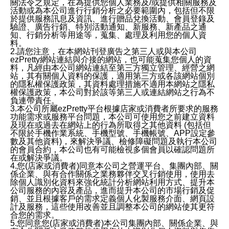
關法令之規定，在為提供您個人業務及/或提供相關服務及
活動或為本公司進行行銷分析之必要範圍內，包括但不限
於提供服務訊息及資訊、進行贈品兌換活動、會員登錄及
驗證、廣告行銷、特別活動通知、新服務、新產品之通
知、行銷分析等用途等，蒐集、處理及利用您的個人資
料。
2.請您注意，在本網站刊登廣告之第三人或與本公司
ezPretty網站連結與介接的網站，也可能蒐集您個人的資
料，凡經由本公司網站連結至第三方獨立管理、經營之網
站，其有關個人資料的保護，適用第三方或各該網站個別
的隱私權保護政策，其資料處理措施不適用本網站之隱私
權保護政策，本公司對於該等第三人或連結網站之行為不
負連帶責任。
3.本公司所屬ezPretty平台根據店家或消費者所要求的服務
功能需求或服務平台問題，本公司可使用您之前建立資料
及現在或過去在網站上的行為所取得之其他資料 (包括但
不限於手機作業系統、手機型號、手機帳號、APP設定參
數及其他資料)，來解決爭議、檢修障礙問題及執行本公司
的會員合約，本公司也有可能檢視多個會員以確認問題所
在或解決爭議。
4.您(店家或消費者)同意本公司之營運平台、集團內部、關
係企業、與有合作關係之業務夥伴交叉行銷使用，使用去
除個人識別化資料來強化統計分析網站利用方式、提升本
公司服務的內容及產品，進而提升本公司的市場行銷及促
銷、並且根據客戶的需求定義個人化製服務介面、網頁設
計及服務，這些使用改善並且調整本公司的網站使其更符
合您的需求。
5.您同意您(店家或消費者)本公司集團內部、關係企業、與