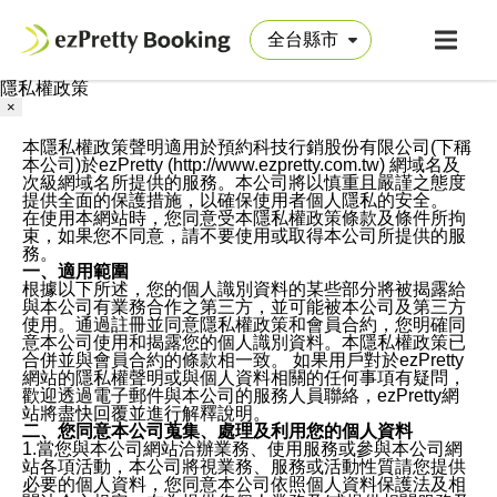
隱私權政策
×
本隱私權政策聲明適用於預約科技行銷股份有限公司(下稱
本公司)於ezPretty (http://www.ezpretty.com.tw) 網域名及
次級網域名所提供的服務。本公司將以慎重且嚴謹之態度
提供全面的保護措施，以確保使用者個人隱私的安全。
在使用本網站時，您同意受本隱私權政策條款及條件所拘
束，如果您不同意，請不要使用或取得本公司所提供的服
務。
一、適用範圍
根據以下所述，您的個人識別資料的某些部分將被揭露給
與本公司有業務合作之第三方，並可能被本公司及第三方
使用。通過註冊並同意隱私權政策和會員合約，您明確同
意本公司使用和揭露您的個人識別資料。本隱私權政策已
合併並與會員合約的條款相一致。 如果用戶對於ezPretty
網站的隱私權聲明或與個人資料相關的任何事項有疑問，
歡迎透過電子郵件與本公司的服務人員聯絡，ezPretty網
站將盡快回覆並進行解釋說明。
二、您同意本公司蒐集、處理及利用您的個人資料
1.當您與本公司網站洽辦業務、使用服務或參與本公司網
站各項活動，本公司將視業務、服務或活動性質請您提供
必要的個人資料，您同意本公司依照個人資料保護法及相