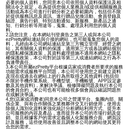
必要的個人資料，您同意本公司依照個人資料保護法及相
關法令之規定，在為提供您個人業務及/或提供相關服務及
活動或為本公司進行行銷分析之必要範圍內，包括但不限
於提供服務訊息及資訊、進行贈品兌換活動、會員登錄及
驗證、廣告行銷、特別活動通知、新服務、新產品之通
知、行銷分析等用途等，蒐集、處理及利用您的個人資
料。
2.請您注意，在本網站刊登廣告之第三人或與本公司
ezPretty網站連結與介接的網站，也可能蒐集您個人的資
料，凡經由本公司網站連結至第三方獨立管理、經營之網
站，其有關個人資料的保護，適用第三方或各該網站個別
的隱私權保護政策，其資料處理措施不適用本網站之隱私
權保護政策，本公司對於該等第三人或連結網站之行為不
負連帶責任。
3.本公司所屬ezPretty平台根據店家或消費者所要求的服務
功能需求或服務平台問題，本公司可使用您之前建立資料
及現在或過去在網站上的行為所取得之其他資料 (包括但
不限於手機作業系統、手機型號、手機帳號、APP設定參
數及其他資料)，來解決爭議、檢修障礙問題及執行本公司
的會員合約，本公司也有可能檢視多個會員以確認問題所
在或解決爭議。
4.您(店家或消費者)同意本公司之營運平台、集團內部、關
係企業、與有合作關係之業務夥伴交叉行銷使用，使用去
除個人識別化資料來強化統計分析網站利用方式、提升本
公司服務的內容及產品，進而提升本公司的市場行銷及促
銷、並且根據客戶的需求定義個人化製服務介面、網頁設
計及服務，這些使用改善並且調整本公司的網站使其更符
合您的需求。