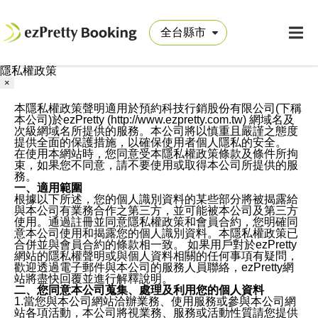
隱私權政策
×
本隱私權政策聲明適用於預約科技行銷股份有限公司(下稱
本公司)於ezPretty (http://www.ezpretty.com.tw) 網域名及
次級網域名所提供的服務。本公司將以慎重且嚴謹之態度
提供全面的保護措施，以確保使用者個人隱私的安全。
在使用本網站時，您同意受本隱私權政策條款及條件所拘
束，如果您不同意，請不要使用或取得本公司所提供的服
務。
一、適用範圍
根據以下所述，您的個人識別資料的某些部分將被揭露給
與本公司有業務合作之第三方，並可能被本公司及第三方
使用。通過註冊並同意隱私權政策和會員合約，您明確同
意本公司使用和揭露您的個人識別資料。本隱私權政策已
合併並與會員合約的條款相一致。 如果用戶對於ezPretty
網站的隱私權聲明或與個人資料相關的任何事項有疑問，
歡迎透過電子郵件與本公司的服務人員聯絡，ezPretty網
站將盡快回覆並進行解釋說明。
二、您同意本公司蒐集、處理及利用您的個人資料
1.當您與本公司網站洽辦業務、使用服務或參與本公司網
站各項活動，本公司將視業務、服務或活動性質請您提供