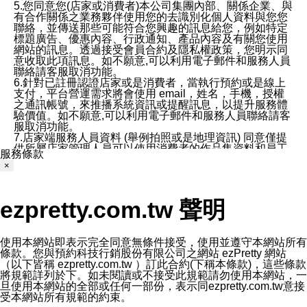
5.您同意您(店家或消費者)本公司集團內部、關係企業、與
有合作關係之業務夥伴使用您的去識別化個人資料與您您
聯絡，並傳送那些可能符合您興趣的訊息給您，例如特定
標題廣告、優惠內容、行政通知、產品內容及有關您使用
網站的訊息。透過接受會員合約及隱私權政策，您明示同
意收取此項訊息。如不願意,可以利用電子郵件和服務人員
聯絡請客服取消功能。
6.針對已註冊認證店家或是消費者，當執行預約或是線上
支付，平台營運需求將會使用 email，姓名，手機，授權
之通訊帳號，來推播系統資訊或提醒訊息，以提升服務體
驗價值。如不願意,可以利用電子郵件和服務人員聯絡請客
服取消功能。
7.店家端服務人員資料 (舉例拍照或是地理資訊) 同意僅提
供所屬店家管理人員可以使用消費者的作品集資料和員工
服務條款
打卡個人圖像行為。本公司及ezPretty平台不會做任何使
×
用。
三、本公司對您個人資料的揭露
1.基於現有服務平台的監管環境，預約科技保證不會揭露
ezpretty.com.tw 聲明
任何店家的營運資訊，且預約科技和店家均不能洩露消費
者的個人資料。然而，在某些情況下，本公司可能會因受
政府要求或法律規定，而被迫向政府或第三方提供資料。
第三方也可能非法地攔截或存取傳輸的私人通訊，或會員
使用本網站即表示完全同意無條件接受，使用並遵守本網站所有
可能濫用或誤用從本公司網站獲得的您的資料。因此，儘
條款。您與預約科技行銷股份有限公司之網站 ezPretty 網站
管本公司使用企業標準的保護措施來保護您的隱私，本公
（以下皆稱 ezpretty.com.tw ）訂此合約(下稱本條款)，這些條款
司並未承諾您的個人識別資料或私人通訊將永遠保密。
將規範詳列於下。如未閱讀或不接受此規範請勿使用本網站，一
2.根據本公司的政策，本公司不會將涉及您的個人識別資
旦使用本網站的全部或任何一部份，表示同ezpretty.com.tw意接
料出租或出售給第三方。
受本網站所有規範的約束。
3. 本公司、所屬集團、關係企業或與其合作行銷之第三方