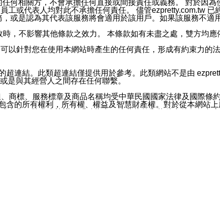
屬於買賣行為的任何相關方，不會承擔任何直接或間接責任或義務。 
人員、員工或代表人均對此不承擔任何責任。 儘管ezpretty.co
薦的服務，或是認為其代表該服務將會適用於該用戶。如果該服務不適用於您，
有一部無效時，不影響其他條款之效力。 本條款如有未盡之處，雙方
的合法年齡。可以針對您在使用本網站時產生的任何責任，形成有約束
官方帳號或認證官方帳號的通知型訊息。
網站的超連結。此類超連結僅提供用於參考。此類網站不是由 ezpret
或是與其經營人之間存在任何聯繫。
鈕、商標、服務標章及商品名稱均受中華民國國家法律及國際條
這些素材中所包含的所有權利，所有權、權益及智慧財產權。對於從本
或出售。除非本協議中明確指出，這些條款和條件中的任何內容
或任何協力廠商的業主權益中規定的任何權利的推斷結果。 如有任何人
其分公司、所屬機構、管理人員、代理人及其他合作夥伴和員工遭受的
構、管理人員、代理人及其他合作夥伴和員工不受損失。
依賴本網站上所提供的資訊、產品、服務或素材或通過使用本網
etty.com.tw提供電信及網路服務的提供商不會因您使用或不能使
etty.com.tw 不聲明、保證或承諾本網站或支持該網站的
影響本網站任何部分正常運行，且超出ezpretty.com.t
com.tw 不承擔任何責任。 在適用法律許可的最大範圍內，所
諾，其中包括但不僅限於其精確性、完整性或適銷性、品質或適用於特
些條款或是這些條款相關的權利。這些條款中使用的標題僅為了
款之內容及本網站上內容而不另行通知，同時，不對您、其他任何用戶