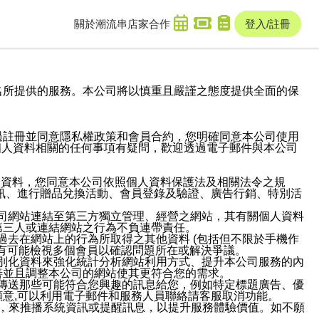
關於潮流串
店家合作
登入/註冊
域名及次級網域名所提供的服務。本公司將以慎重且嚴謹之態度提供全面的保
過註冊並同意隱私權政策和會員合約，您明確同意本公司使用
與個人資料相關的任何事項有疑問，歡迎透過電子郵件與本公司
人資料，您同意本公司依照個人資料保護法及相關法令之規
訊、進行贈品兌換活動、會員登錄及驗證、廣告行銷、特別活
本公司網站連結至第三方獨立管理、經營之網站，其有關個人資料
第三人或連結網站之行為不負連帶責任。
或過去在網站上的行為所取得之其他資料 (包括但不限於手機作
也有可能檢視多個會員以確認問題所在或解決爭議。
識別化資料來強化統計分析網站利用方式、提升本公司服務的內
善並且調整本公司的網站使其更符合您的需求。
並傳送那些可能符合您興趣的訊息給您，例如特定標題廣告、優
意,可以利用電子郵件和服務人員聯絡請客服取消功能。
帳號，來推播系統資訊或提醒訊息，以提升服務體驗價值。如不願