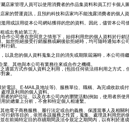
供所屬店家管理人員可以使用消費者的作品集資料和員工打卡個人圖像
何店家的營運資訊，且預約科技和店家均不能洩露消費者的個人
能濫用或誤用從本公司網站獲得的您的資料。因此，儘管本公司
出租或出售給第三方。
業務合作公司會在您同意之情形下，始得利用您的個人資料於行銷
用。如您拒絕接受行銷服務或嗣後欲拒絕時，均可隨時通知本公
資料行銷。
內，以及您的個人資料蒐集之目的消失或期限屆滿時，本公司得
係企業、其他與本公司有業務往來或合作之機構。
技之適當方式作個人資料之利用，(包括任何依法得利用之方式，
作對象。
限於電話、E-MAIL及地址等)、服務單位、職稱、為完成收款
、處理及利用的個人資料。
使用者的IP位址、以及在本公司內的瀏覽活動(例如，使用者所使
僅用於總量上分析，不會和特定個人相連繫。
及其他電子商務服務、履行法定或合約義務、保護當事人及相關
公司行銷等目的，依照各該服務之性質，蒐集、處理及利用您的
，並在前揭特定目的存續期間及法令規定之期間內，以有利於達成
。