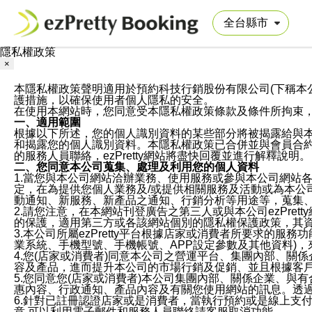
隱私權政策
×
本隱私權政策聲明適用於預約科技行銷股份有限公司(下稱本公司)於ezP
護措施，以確保使用者個人隱私的安全。
在使用本網站時，您同意受本隱私權政策條款及條件所拘束
一、適用範圍
根據以下所述，您的個人識別資料的某些部分將被揭露給與
和揭露您的個人識別資料。本隱私權政策已合併並與會員合約的
的服務人員聯絡，ezPretty網站將盡快回覆並進行解釋說明。
二、您同意本公司蒐集、處理及利用您的個人資料
1.當您與本公司網站洽辦業務、使用服務或參與本公司網站
定，在為提供您個人業務及/或提供相關服務及活動或為本
動通知、新服務、新產品之通知、行銷分析等用途等，蒐集
2.請您注意，在本網站刊登廣告之第三人或與本公司ezPr
的保護，適用第三方或各該網站個別的隱私權保護政策，其
3.本公司所屬ezPretty平台根據店家或消費者所要求的
業系統、手機型號、手機帳號、APP設定參數及其他資料)
4.您(店家或消費者)同意本公司之營運平台、集團內部、
容及產品，進而提升本公司的市場行銷及促銷、並且根據客
5.您同意您(店家或消費者)本公司集團內部、關係企業、
惠內容、行政通知、產品內容及有關您使用網站的訊息。透過
6.針對已註冊認證店家或是消費者，當執行預約或是線上支付
意,可以利用電子郵件和服務人員聯絡請客服取消功能。