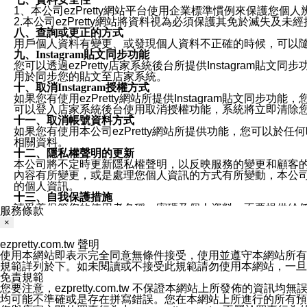
1、本公司ezPretty網站平台使用企業標準慣例來保護
2.本公司ezPretty網站將資料視為必須保護其免於滅
八、查詢或更正的方式
用戶個人資料有變更、或發現個人資料不正確的時候，可以隨時
九、Instagram貼文同步功能
您可以透過ezPretty店家系統後台所提供Instagram貼文同
用於同步您的貼文至店家系統。
十、取消Instagram授權方式
如果您有使用ezPretty網站所提供Instagram貼文同
可以登入店家系統後台使用取消授權功能，系統將立即清除您的
十一、取消帳號資料方式
如果您有使用本公司ezPretty網站所提供功能，您可以於任何
相關資料。
十二、隱私權聲明的更新
本公司將不定時更新隱私權聲明，以反映服務的變更和顧客的意見反
內容有所變更，或是處理您個人資訊的方式有所變動，本公司一
的個人資訊。
十三、自我保護措施
請妥善保管您的使用者名稱、密碼及個人資料，不要提供給
服務條款
窗，以防止他人讀取您的個人資料、信件或進入所機關管理
×
十四、傳送宣傳本站資訊或電子郵件之政策
您同意本公司網站，透過您所提供的郵件地址與您取得聯絡
ezpretty.com.tw 聲明
停止接收這些資料或電子郵件。
使用本網站即表示完全同意無條件接受，使用並遵守本網站所有條款。您與
十五、訊息通知
規範詳列於下。如未閱讀或不接受此規範請勿使用本網站，一旦使用本
本公司/本服務將以通知型訊息傳送重要訊息給您。即使未加
免責規範
本公司/本服務傳送之通知型訊息以對您有效且重要的訊息為
您要注意，ezpretty.com.tw 不保證本網站上所發佈
1.LINE 帳號設定的電話號碼與本公司/本服務所傳來的電話
均可能不準確或是存在拼寫錯誤。您在本網站上所進行的所有預訂服務均是與
2.該 LINE 帳號已在 LINE APP 設定中，同意接收通知型訊