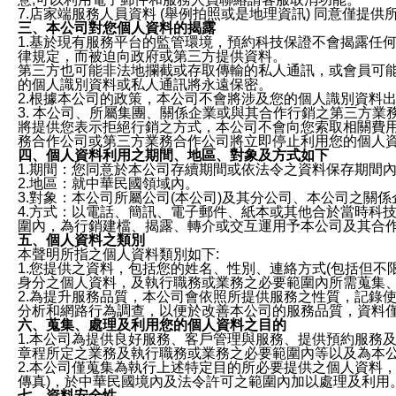
7.店家端服務人員資料 (舉例拍照或是地理資訊) 同意僅提
三、本公司對您個人資料的揭露
1.基於現有服務平台的監管環境，預約科技保證不會揭露任
律規定，而被迫向政府或第三方提供資料。
第三方也可能非法地攔截或存取傳輸的私人通訊，或會員可
的個人識別資料或私人通訊將永遠保密。
2.根據本公司的政策，本公司不會將涉及您的個人識別資料
3. 本公司、所屬集團、關係企業或與其合作行銷之第三方
將提供您表示拒絕行銷之方式，本公司不會向您索取相關費
務合作公司或第三方業務合作公司將立即停止利用您的個人
四、個人資料利用之期間、地區、對象及方式如下
1.期間：您同意於本公司存續期間或依法令之資料保存期間
2.地區：就中華民國領域內。
3.對象：本公司所屬公司(本公司)及其分公司、本公司之關
4.方式：以電話、簡訊、電子郵件、紙本或其他合於當時科
圍內，為行銷建檔、揭露、轉介或交互運用予本公司及其合
五、個人資料之類別
本聲明所指之個人資料類別如下:
1.您提供之資料，包括您的姓名、性別、連絡方式(包括但不
身分之個人資料，及執行職務或業務之必要範圍內所需蒐集
2.為提升服務品質，本公司會依照所提供服務之性質，記錄
分析和網路行為調查，以便於改善本公司的服務品質，資料
六、蒐集、處理及利用您的個人資料之目的
1.本公司為提供良好服務、客戶管理與服務、提供預約服務
章程所定之業務及執行職務或業務之必要範圍內等以及為本
2.本公司僅蒐集為執行上述特定目的所必要提供之個人資料
傳真)，於中華民國境內及法令許可之範圍內加以處理及利用
七、資料安全性