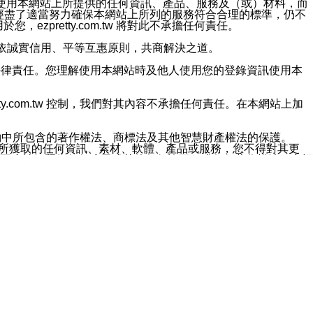
對於因為使用本網站上所提供的任何資訊、產品、服務及（或）材料，而
m.tw 已經盡了適當努力確保本網站上所列的服務符合合理的標準，仍不
ezpretty.com.tw 將對此不承擔任何責任。
均應依誠實信用、平等互惠原則，共商解決之道。
力的法律責任。您理解使用本網站時及他人使用您的登錄資訊使用本
ty.com.tw 控制，我們對其內容不承擔任何責任。在本網站上加
約中所包含的著作權法、商標法及其他智慧財產權法的保護。
網站上所獲取的任何資訊、素材、軟體、產品或服務，您不得對其更
不應被解釋為任何暗示或其他任何許可，或任何著作權法、商標
違反此規定，我們將追究其法律責任。
任何損失、責任及協力廠商的任何索賠或要求（包括律師費），將由
站而獲取到的資訊，而導致您遭受的任何風險或損失，將由您自
用本網站而造成的任何損失負責，同時，您會在此放棄有關此損失的所有及
伺服器不會發生缺陷，其中包括但不僅限於病毒或其他有害元素。對於
w 控制範圍的任何病毒感染、BUG、篡改、技術故障、錯誤、遺
有明示、暗示或法定及其他聲明、保證和條款均予以最大限度的排除，
定目的等。 ezpretty.com.tw 不能持續或在某階段
方便目的，其不應影響這些條款的範圍或意義，或是產生其他的
或任何協力廠商承擔任何責任。 在每次訪問網站時，您應檢查一下這