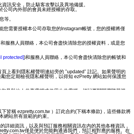
強化資訊安全，防止駭客攻擊以及異地備援。
免於公司內外部的會員未經授權的存取。
訊息等。
用此功能您需要授權本公司存取您的Instagram帳號，您的授權將僅
透過電子郵件和服務人員聯絡，本公司會盡快清除您的授權資料，或是您
。
l protected]
)和服務人員聯絡，本公司會盡快清除您的帳號和
上看到隱私權聲明連結旁的 "updated" 註記。如果聲明的
期檢視隱私權聲明，以得知 ezPretty 網站如何保護您
若您是與他人共享電腦或使用公共電腦，切記要關閉瀏覽器視
依照該資料或電子郵件所指示之方法、說明或功能連結，隨時
ezpretty.com.tw ）訂此合約(下稱本條款)，這些條款將
接受本網站所有規範的約束。
者，將可收到通知型訊息。
約店家的詳細資訊，以及與預訂服務相關資訊在內的其他各種資訊，
etty.com.tw僅是便於您能夠通過我們，預訂相對應的服務。在