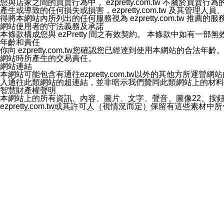
您與店家之間的買賣行為中， ezpretty.com.tw 不
3.LINE 帳號未封鎖傳送訊息之 LINE 官方帳號。
產生或導致的任何損失或損害，ezpretty.com.tw 及其管理
欲變更通知型訊息的設定，操作如下：
得將本網站內所列出的任何服務視為 ezpretty.com.tw 推
1.點選「主頁」＞「設定」
網站使用者的守法義務及承諾
2.點選「隱私設定」
本條款構成您與 ezPretty 間之有效契約。 本條款中如
3.點選「提供使用資料」
年齡和責任
4.點選「LINE通知型訊息」
你向 ezpretty.com.tw您確認您已經達到使用本網站
5.開關「接收LINE通知型訊息」
網站時所產生的交易責任。
❗️關閉「接收通知型訊息」後，將不會接收到來自任何企業
網站連結
本網站可能包含有通往ezpretty.com.tw以外的其他方所運營
入通往此類網站的超連結，並非暗示我們贊同此類網站上的材料
智慧財產權聲明
本網站上的所有資訊、內容、圖片、文字、聲音、圖像22、按
ezpretty.com.tw或其許可人（視情況而定）保留有
改、拷貝、傳播、發送、顯示、執行、複製、發佈、模仿、轉發
法或其他智慧財產權或 ezpretty.com.tw、其許可人
賠償
您同意因您使用本網站，而導致 ezpretty.com.tw、
您承擔賠償並保證 ezpretty.com.tw、其分公司、所屬機
免責聲明
您對本網站的所有使用均由您自擔風險。 因下載使用、參考或
己承擔全部責任。您同意 ezpretty.com.tw 及向ezpr
全部的索賠權利，無論是基於合約、侵權行為或其他依據。 ezpr
那些可損害或影響本網站管理、安全性、公正性和完整性，或是損害或
漏、中斷、刪除、缺陷、延遲或任何事件或事故，ezpretty.
其中包括但不僅限於有關本網站上服務、資訊及（或）聲明的保證或承
時間內對任一條款或多條條款的強制實施，不得將此視為放棄這
法律效應。 ezpretty.com.tw有權隨時變更本使用條