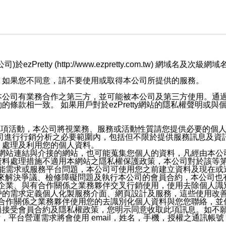
retty (http://www.ezpretty.com.tw) 網
，如果您不同意，請不要使用或取得本公司所提供的服務。
本公司有業務合作之第三方，並可能被本公司及第三方使用。通
條款相一致。 如果用戶對於ezPretty網站的隱私權聲明或
各項活動，本公司將視業務、服務或活動性質請您提供必要的個
公司進行行銷分析之必要範圍內，包括但不限於提供服務訊息及資
、處理及利用您的個人資料。
etty網站連結與介接的網站，也可能蒐集您個人的資料，凡經由
資料處理措施不適用本網站之隱私權保護政策，本公司對於該等
服務功能需求或服務平台問題，本公司可使用您之前建立資料及現在
，來解決爭議、檢修障礙問題及執行本公司的會員合約，本公司
關係企業、與有合作關係之業務夥伴交叉行銷使用，使用去除個人
戶的需求定義個人化製服務介面、網頁設計及服務，這些使用改
與有合作關係之業務夥伴使用您的去識別化個人資料與您您聯絡，
接受會員合約及隱私權政策，您明示同意收取此項訊息。如不願
，平台營運需求將會使用 email，姓名，手機，授權之通訊