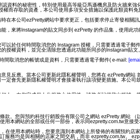
您個人辨認資料的秘密性，特別使用最高等級亞馬遜機房及防火牆來
失及未經授權而存取的資產，本公司使用多項安全措施以保護此類資料
在本公司ezPretty網站中要求更正，包括要求停止寄發相關
步功能，來將Instagram的貼文同步到 ezPretty 的作品集，使
步功能，您可以於任何時間取消您的 Instagram 授權，只需要
授權資料，並完全清除您透過此功能所同步的Instagram貼文
時間取消您的帳號或是資料，只需要透過電子郵件( e-mail:
[emai
應。當本公司更新此隱私權聲明，您將在 ezPretty網站 首頁
定會先更新隱私權聲明才會接著執行該項變更措施。本公司鼓勵您定
任何人。在您完成個人化服務之使用後，請務必記得登出帳號。
區。
並傳送或宣傳本網站各項服務之資料或電子郵件供您參考。您能
預約科技行銷股份有限公司之網站 ezPretty 網站 （以下皆稱 
網站的全部或任何一部份，表示同ezpretty.com.tw意
入本公司/本服務好友，您仍可接收到通知型訊息。
限，以廣告或其他目的的訊息皆不會被傳送。滿足以下三個條件
的資訊均無誤，在使用本網站時，您要意識到本網站上所發佈的有關預
號碼比對相符。
相關的店家之間交易，而非 ezpretty.com.tw。 ezpr
息。