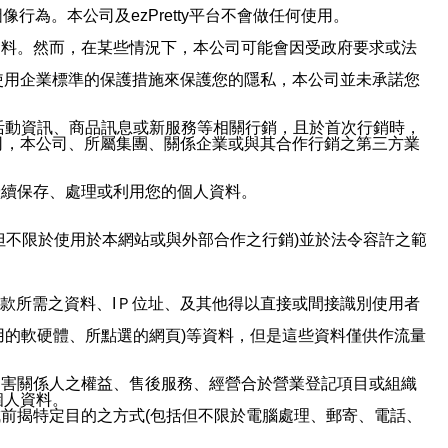
行為。本公司及ezPretty平台不會做任何使用。
資料。然而，在某些情況下，本公司可能會因受政府要求或法
使用企業標準的保護措施來保護您的隱私，本公司並未承諾您
活動資訊、商品訊息或新服務等相關行銷，且於首次行銷時，
司，本公司、所屬集團、關係企業或與其合作行銷之第三方業
繼續保存、處理或利用您的個人資料。
但不限於使用於本網站或與外部合作之行銷)並於法令容許之範
或付款所需之資料、IＰ位址、及其他得以直接或間接識別使用者
用的軟硬體、所點選的網頁)等資料，但是這些資料僅供作流量
利害關係人之權益、售後服務、經營合於營業登記項目或組織
個人資料。
前揭特定目的之方式(包括但不限於電腦處理、郵寄、電話、