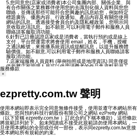
5.您同意您(店家或消費者)本公司集團內部、關係企業、與
有合作關係之業務夥伴使用您的去識別化個人資料與您您
聯絡，並傳送那些可能符合您興趣的訊息給您，例如特定
標題廣告、優惠內容、行政通知、產品內容及有關您使用
網站的訊息。透過接受會員合約及隱私權政策，您明示同
意收取此項訊息。如不願意,可以利用電子郵件和服務人員
聯絡請客服取消功能。
6.針對已註冊認證店家或是消費者，當執行預約或是線上
支付，平台營運需求將會使用 email，姓名，手機，授權
之通訊帳號，來推播系統資訊或提醒訊息，以提升服務體
驗價值。如不願意,可以利用電子郵件和服務人員聯絡請客
服取消功能。
7.店家端服務人員資料 (舉例拍照或是地理資訊) 同意僅提
供所屬店家管理人員可以使用消費者的作品集資料和員工
服務條款
打卡個人圖像行為。本公司及ezPretty平台不會做任何使
×
用。
三、本公司對您個人資料的揭露
1.基於現有服務平台的監管環境，預約科技保證不會揭露
ezpretty.com.tw 聲明
任何店家的營運資訊，且預約科技和店家均不能洩露消費
者的個人資料。然而，在某些情況下，本公司可能會因受
政府要求或法律規定，而被迫向政府或第三方提供資料。
第三方也可能非法地攔截或存取傳輸的私人通訊，或會員
使用本網站即表示完全同意無條件接受，使用並遵守本網站所有
可能濫用或誤用從本公司網站獲得的您的資料。因此，儘
條款。您與預約科技行銷股份有限公司之網站 ezPretty 網站
管本公司使用企業標準的保護措施來保護您的隱私，本公
（以下皆稱 ezpretty.com.tw ）訂此合約(下稱本條款)，這些條款
司並未承諾您的個人識別資料或私人通訊將永遠保密。
將規範詳列於下。如未閱讀或不接受此規範請勿使用本網站，一
2.根據本公司的政策，本公司不會將涉及您的個人識別資
旦使用本網站的全部或任何一部份，表示同ezpretty.com.tw意接
料出租或出售給第三方。
受本網站所有規範的約束。
3. 本公司、所屬集團、關係企業或與其合作行銷之第三方