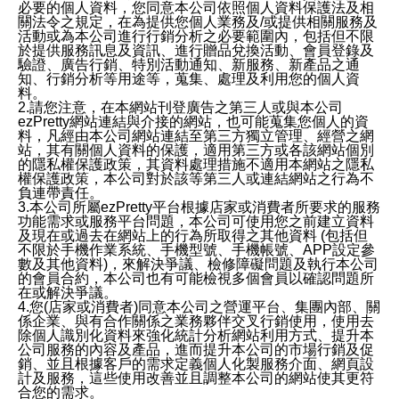
必要的個人資料，您同意本公司依照個人資料保護法及相
關法令之規定，在為提供您個人業務及/或提供相關服務及
活動或為本公司進行行銷分析之必要範圍內，包括但不限
於提供服務訊息及資訊、進行贈品兌換活動、會員登錄及
驗證、廣告行銷、特別活動通知、新服務、新產品之通
知、行銷分析等用途等，蒐集、處理及利用您的個人資
料。
2.請您注意，在本網站刊登廣告之第三人或與本公司
ezPretty網站連結與介接的網站，也可能蒐集您個人的資
料，凡經由本公司網站連結至第三方獨立管理、經營之網
站，其有關個人資料的保護，適用第三方或各該網站個別
的隱私權保護政策，其資料處理措施不適用本網站之隱私
權保護政策，本公司對於該等第三人或連結網站之行為不
負連帶責任。
3.本公司所屬ezPretty平台根據店家或消費者所要求的服務
功能需求或服務平台問題，本公司可使用您之前建立資料
及現在或過去在網站上的行為所取得之其他資料 (包括但
不限於手機作業系統、手機型號、手機帳號、APP設定參
數及其他資料)，來解決爭議、檢修障礙問題及執行本公司
的會員合約，本公司也有可能檢視多個會員以確認問題所
在或解決爭議。
4.您(店家或消費者)同意本公司之營運平台、集團內部、關
係企業、與有合作關係之業務夥伴交叉行銷使用，使用去
除個人識別化資料來強化統計分析網站利用方式、提升本
公司服務的內容及產品，進而提升本公司的市場行銷及促
銷、並且根據客戶的需求定義個人化製服務介面、網頁設
計及服務，這些使用改善並且調整本公司的網站使其更符
合您的需求。