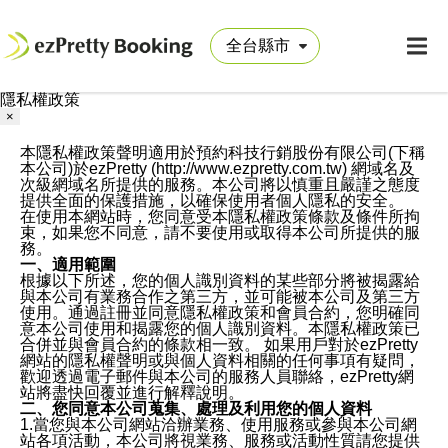
隱私權政策
×
本隱私權政策聲明適用於預約科技行銷股份有限公司(下稱
本公司)於ezPretty (http://www.ezpretty.com.tw) 網域名及
次級網域名所提供的服務。本公司將以慎重且嚴謹之態度
提供全面的保護措施，以確保使用者個人隱私的安全。
在使用本網站時，您同意受本隱私權政策條款及條件所拘
束，如果您不同意，請不要使用或取得本公司所提供的服
務。
一、適用範圍
根據以下所述，您的個人識別資料的某些部分將被揭露給
與本公司有業務合作之第三方，並可能被本公司及第三方
使用。通過註冊並同意隱私權政策和會員合約，您明確同
意本公司使用和揭露您的個人識別資料。本隱私權政策已
合併並與會員合約的條款相一致。 如果用戶對於ezPretty
網站的隱私權聲明或與個人資料相關的任何事項有疑問，
歡迎透過電子郵件與本公司的服務人員聯絡，ezPretty網
站將盡快回覆並進行解釋說明。
二、您同意本公司蒐集、處理及利用您的個人資料
1.當您與本公司網站洽辦業務、使用服務或參與本公司網
站各項活動，本公司將視業務、服務或活動性質請您提供