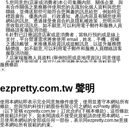
5.您同意您(店家或消費者)本公司集團內部、關係企業、與
有合作關係之業務夥伴使用您的去識別化個人資料與您您
聯絡，並傳送那些可能符合您興趣的訊息給您，例如特定
標題廣告、優惠內容、行政通知、產品內容及有關您使用
網站的訊息。透過接受會員合約及隱私權政策，您明示同
意收取此項訊息。如不願意,可以利用電子郵件和服務人員
聯絡請客服取消功能。
6.針對已註冊認證店家或是消費者，當執行預約或是線上
支付，平台營運需求將會使用 email，姓名，手機，授權
之通訊帳號，來推播系統資訊或提醒訊息，以提升服務體
驗價值。如不願意,可以利用電子郵件和服務人員聯絡請客
服取消功能。
7.店家端服務人員資料 (舉例拍照或是地理資訊) 同意僅提
供所屬店家管理人員可以使用消費者的作品集資料和員工
服務條款
打卡個人圖像行為。本公司及ezPretty平台不會做任何使
×
用。
三、本公司對您個人資料的揭露
1.基於現有服務平台的監管環境，預約科技保證不會揭露
ezpretty.com.tw 聲明
任何店家的營運資訊，且預約科技和店家均不能洩露消費
者的個人資料。然而，在某些情況下，本公司可能會因受
政府要求或法律規定，而被迫向政府或第三方提供資料。
第三方也可能非法地攔截或存取傳輸的私人通訊，或會員
使用本網站即表示完全同意無條件接受，使用並遵守本網站所有
可能濫用或誤用從本公司網站獲得的您的資料。因此，儘
條款。您與預約科技行銷股份有限公司之網站 ezPretty 網站
管本公司使用企業標準的保護措施來保護您的隱私，本公
（以下皆稱 ezpretty.com.tw ）訂此合約(下稱本條款)，這些條款
司並未承諾您的個人識別資料或私人通訊將永遠保密。
將規範詳列於下。如未閱讀或不接受此規範請勿使用本網站，一
2.根據本公司的政策，本公司不會將涉及您的個人識別資
旦使用本網站的全部或任何一部份，表示同ezpretty.com.tw意接
料出租或出售給第三方。
受本網站所有規範的約束。
3. 本公司、所屬集團、關係企業或與其合作行銷之第三方