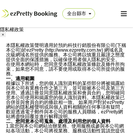
隱私權政策
×
本隱私權政策聲明適用於預約科技行銷股份有限公司(下稱
本公司)於ezPretty (http://www.ezpretty.com.tw) 網域名及
次級網域名所提供的服務。本公司將以慎重且嚴謹之態度
提供全面的保護措施，以確保使用者個人隱私的安全。
在使用本網站時，您同意受本隱私權政策條款及條件所拘
束，如果您不同意，請不要使用或取得本公司所提供的服
務。
一、適用範圍
根據以下所述，您的個人識別資料的某些部分將被揭露給
與本公司有業務合作之第三方，並可能被本公司及第三方
使用。通過註冊並同意隱私權政策和會員合約，您明確同
意本公司使用和揭露您的個人識別資料。本隱私權政策已
合併並與會員合約的條款相一致。 如果用戶對於ezPretty
網站的隱私權聲明或與個人資料相關的任何事項有疑問，
歡迎透過電子郵件與本公司的服務人員聯絡，ezPretty網
站將盡快回覆並進行解釋說明。
二、您同意本公司蒐集、處理及利用您的個人資料
1.當您與本公司網站洽辦業務、使用服務或參與本公司網
站各項活動，本公司將視業務、服務或活動性質請您提供