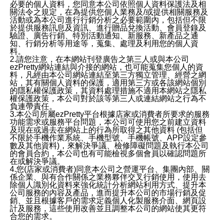
必要的個人資料，您同意本公司依照個人資料保護法及相
關法令之規定，在為提供您個人業務及/或提供相關服務及
活動或為本公司進行行銷分析之必要範圍內，包括但不限
於提供服務訊息及資訊、進行贈品兌換活動、會員登錄及
驗證、廣告行銷、特別活動通知、新服務、新產品之通
知、行銷分析等用途等，蒐集、處理及利用您的個人資
料。
2.請您注意，在本網站刊登廣告之第三人或與本公司
ezPretty網站連結與介接的網站，也可能蒐集您個人的資
料，凡經由本公司網站連結至第三方獨立管理、經營之網
站，其有關個人資料的保護，適用第三方或各該網站個別
的隱私權保護政策，其資料處理措施不適用本網站之隱私
權保護政策，本公司對於該等第三人或連結網站之行為不
負連帶責任。
3.本公司所屬ezPretty平台根據店家或消費者所要求的服務
功能需求或服務平台問題，本公司可使用您之前建立資料
及現在或過去在網站上的行為所取得之其他資料 (包括但
不限於手機作業系統、手機型號、手機帳號、APP設定參
數及其他資料)，來解決爭議、檢修障礙問題及執行本公司
的會員合約，本公司也有可能檢視多個會員以確認問題所
在或解決爭議。
4.您(店家或消費者)同意本公司之營運平台、集團內部、關
係企業、與有合作關係之業務夥伴交叉行銷使用，使用去
除個人識別化資料來強化統計分析網站利用方式、提升本
公司服務的內容及產品，進而提升本公司的市場行銷及促
銷、並且根據客戶的需求定義個人化製服務介面、網頁設
計及服務，這些使用改善並且調整本公司的網站使其更符
合您的需求。