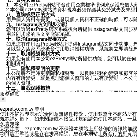
1、本公司ezPretty網站平台使用企業標準慣例來保護
2.本公司ezPretty網站將資料視為必須保護其免於滅
八、查詢或更正的方式
用戶個人資料有變更、或發現個人資料不正確的時候，可以隨時
九、Instagram貼文同步功能
您可以透過ezPretty店家系統後台所提供Instagram貼文同
用於同步您的貼文至店家系統。
十、取消Instagram授權方式
如果您有使用ezPretty網站所提供Instagram貼文同
可以登入店家系統後台使用取消授權功能，系統將立即清除您的
十一、取消帳號資料方式
如果您有使用本公司ezPretty網站所提供功能，您可以於任何
相關資料。
十二、隱私權聲明的更新
本公司將不定時更新隱私權聲明，以反映服務的變更和顧客的意見反
內容有所變更，或是處理您個人資訊的方式有所變動，本公司一
的個人資訊。
十三、自我保護措施
請妥善保管您的使用者名稱、密碼及個人資料，不要提供給
服務條款
窗，以防止他人讀取您的個人資料、信件或進入所機關管理
×
十四、傳送宣傳本站資訊或電子郵件之政策
您同意本公司網站，透過您所提供的郵件地址與您取得聯絡
ezpretty.com.tw 聲明
停止接收這些資料或電子郵件。
使用本網站即表示完全同意無條件接受，使用並遵守本網站所有條款。您與
十五、訊息通知
規範詳列於下。如未閱讀或不接受此規範請勿使用本網站，一旦使用本
本公司/本服務將以通知型訊息傳送重要訊息給您。即使未加
免責規範
本公司/本服務傳送之通知型訊息以對您有效且重要的訊息為
您要注意，ezpretty.com.tw 不保證本網站上所發佈
1.LINE 帳號設定的電話號碼與本公司/本服務所傳來的電話
均可能不準確或是存在拼寫錯誤。您在本網站上所進行的所有預訂服務均是與
2.該 LINE 帳號已在 LINE APP 設定中，同意接收通知型訊