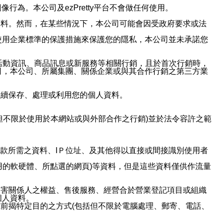
行為。本公司及ezPretty平台不會做任何使用。
資料。然而，在某些情況下，本公司可能會因受政府要求或法
使用企業標準的保護措施來保護您的隱私，本公司並未承諾您
活動資訊、商品訊息或新服務等相關行銷，且於首次行銷時，
司，本公司、所屬集團、關係企業或與其合作行銷之第三方業
繼續保存、處理或利用您的個人資料。
但不限於使用於本網站或與外部合作之行銷)並於法令容許之範
或付款所需之資料、IＰ位址、及其他得以直接或間接識別使用者
用的軟硬體、所點選的網頁)等資料，但是這些資料僅供作流量
利害關係人之權益、售後服務、經營合於營業登記項目或組織
個人資料。
前揭特定目的之方式(包括但不限於電腦處理、郵寄、電話、