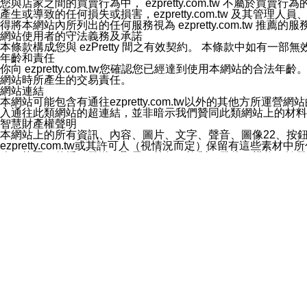
您與店家之間的買賣行為中， ezpretty.com.tw 不
3.LINE 帳號未封鎖傳送訊息之 LINE 官方帳號。
產生或導致的任何損失或損害，ezpretty.com.tw 及其管理
欲變更通知型訊息的設定，操作如下：
得將本網站內所列出的任何服務視為 ezpretty.com.tw 推
1.點選「主頁」＞「設定」
網站使用者的守法義務及承諾
2.點選「隱私設定」
本條款構成您與 ezPretty 間之有效契約。 本條款中如
3.點選「提供使用資料」
年齡和責任
4.點選「LINE通知型訊息」
你向 ezpretty.com.tw您確認您已經達到使用本網站
5.開關「接收LINE通知型訊息」
網站時所產生的交易責任。
❗️關閉「接收通知型訊息」後，將不會接收到來自任何企業
網站連結
本網站可能包含有通往ezpretty.com.tw以外的其他方所運營
入通往此類網站的超連結，並非暗示我們贊同此類網站上的材料
智慧財產權聲明
本網站上的所有資訊、內容、圖片、文字、聲音、圖像22、按
ezpretty.com.tw或其許可人（視情況而定）保留有
改、拷貝、傳播、發送、顯示、執行、複製、發佈、模仿、轉發
法或其他智慧財產權或 ezpretty.com.tw、其許可人
賠償
您同意因您使用本網站，而導致 ezpretty.com.tw、
您承擔賠償並保證 ezpretty.com.tw、其分公司、所屬機
免責聲明
您對本網站的所有使用均由您自擔風險。 因下載使用、參考或
己承擔全部責任。您同意 ezpretty.com.tw 及向ezpr
全部的索賠權利，無論是基於合約、侵權行為或其他依據。 ezpr
那些可損害或影響本網站管理、安全性、公正性和完整性，或是損害或
漏、中斷、刪除、缺陷、延遲或任何事件或事故，ezpretty.
其中包括但不僅限於有關本網站上服務、資訊及（或）聲明的保證或承
時間內對任一條款或多條條款的強制實施，不得將此視為放棄這
法律效應。 ezpretty.com.tw有權隨時變更本使用條