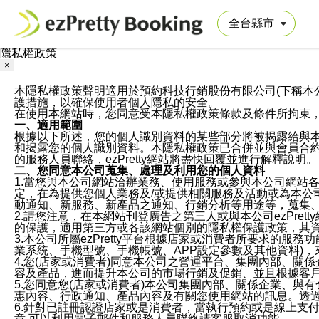
隱私權政策
×
本隱私權政策聲明適用於預約科技行銷股份有限公司(下稱本公司)於ezP
護措施，以確保使用者個人隱私的安全。
在使用本網站時，您同意受本隱私權政策條款及條件所拘束
一、適用範圍
根據以下所述，您的個人識別資料的某些部分將被揭露給與
和揭露您的個人識別資料。本隱私權政策已合併並與會員合約的
的服務人員聯絡，ezPretty網站將盡快回覆並進行解釋說明。
二、您同意本公司蒐集、處理及利用您的個人資料
1.當您與本公司網站洽辦業務、使用服務或參與本公司網站
定，在為提供您個人業務及/或提供相關服務及活動或為本
動通知、新服務、新產品之通知、行銷分析等用途等，蒐集
2.請您注意，在本網站刊登廣告之第三人或與本公司ezPr
的保護，適用第三方或各該網站個別的隱私權保護政策，其
3.本公司所屬ezPretty平台根據店家或消費者所要求的
業系統、手機型號、手機帳號、APP設定參數及其他資料)
4.您(店家或消費者)同意本公司之營運平台、集團內部、
容及產品，進而提升本公司的市場行銷及促銷、並且根據客
5.您同意您(店家或消費者)本公司集團內部、關係企業、
惠內容、行政通知、產品內容及有關您使用網站的訊息。透過
6.針對已註冊認證店家或是消費者，當執行預約或是線上支付
意,可以利用電子郵件和服務人員聯絡請客服取消功能。