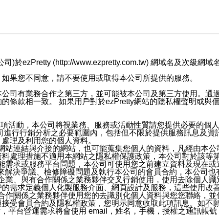
retty (http://www.ezpretty.com.tw) 網
，如果您不同意，請不要使用或取得本公司所提供的服務。
本公司有業務合作之第三方，並可能被本公司及第三方使用。通
條款相一致。 如果用戶對於ezPretty網站的隱私權聲明或
各項活動，本公司將視業務、服務或活動性質請您提供必要的個
公司進行行銷分析之必要範圍內，包括但不限於提供服務訊息及資
、處理及利用您的個人資料。
etty網站連結與介接的網站，也可能蒐集您個人的資料，凡經由
資料處理措施不適用本網站之隱私權保護政策，本公司對於該等
服務功能需求或服務平台問題，本公司可使用您之前建立資料及現在
，來解決爭議、檢修障礙問題及執行本公司的會員合約，本公司
關係企業、與有合作關係之業務夥伴交叉行銷使用，使用去除個人
戶的需求定義個人化製服務介面、網頁設計及服務，這些使用改
與有合作關係之業務夥伴使用您的去識別化個人資料與您您聯絡，
接受會員合約及隱私權政策，您明示同意收取此項訊息。如不願
，平台營運需求將會使用 email，姓名，手機，授權之通訊