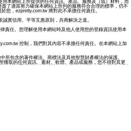
對於因為使用本網站上所提供的任何資訊、產品、服務及（或）材料，而
m.tw 已經盡了適當努力確保本網站上所列的服務符合合理的標準，仍不
ezpretty.com.tw 將對此不承擔任何責任。
均應依誠實信用、平等互惠原則，共商解決之道。
力的法律責任。您理解使用本網站時及他人使用您的登錄資訊使用本
ty.com.tw 控制，我們對其內容不承擔任何責任。在本網站上加
約中所包含的著作權法、商標法及其他智慧財產權法的保護。
網站上所獲取的任何資訊、素材、軟體、產品或服務，您不得對其更
不應被解釋為任何暗示或其他任何許可，或任何著作權法、商標
違反此規定，我們將追究其法律責任。
任何損失、責任及協力廠商的任何索賠或要求（包括律師費），將由
站而獲取到的資訊，而導致您遭受的任何風險或損失，將由您自
用本網站而造成的任何損失負責，同時，您會在此放棄有關此損失的所有及
伺服器不會發生缺陷，其中包括但不僅限於病毒或其他有害元素。對於
w 控制範圍的任何病毒感染、BUG、篡改、技術故障、錯誤、遺
有明示、暗示或法定及其他聲明、保證和條款均予以最大限度的排除，
定目的等。 ezpretty.com.tw 不能持續或在某階段
方便目的，其不應影響這些條款的範圍或意義，或是產生其他的
或任何協力廠商承擔任何責任。 在每次訪問網站時，您應檢查一下這