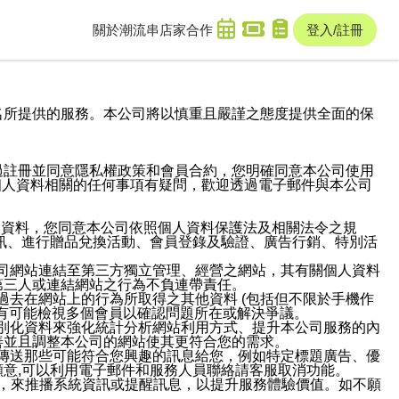
關於潮流串
店家合作
登入/註冊
域名及次級網域名所提供的服務。本公司將以慎重且嚴謹之態度提供全面的保
過註冊並同意隱私權政策和會員合約，您明確同意本公司使用
與個人資料相關的任何事項有疑問，歡迎透過電子郵件與本公司
人資料，您同意本公司依照個人資料保護法及相關法令之規
訊、進行贈品兌換活動、會員登錄及驗證、廣告行銷、特別活
本公司網站連結至第三方獨立管理、經營之網站，其有關個人資料
第三人或連結網站之行為不負連帶責任。
或過去在網站上的行為所取得之其他資料 (包括但不限於手機作
也有可能檢視多個會員以確認問題所在或解決爭議。
識別化資料來強化統計分析網站利用方式、提升本公司服務的內
善並且調整本公司的網站使其更符合您的需求。
並傳送那些可能符合您興趣的訊息給您，例如特定標題廣告、優
意,可以利用電子郵件和服務人員聯絡請客服取消功能。
帳號，來推播系統資訊或提醒訊息，以提升服務體驗價值。如不願