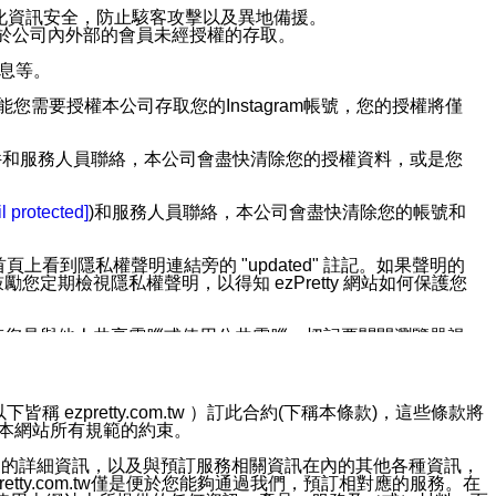
強化資訊安全，防止駭客攻擊以及異地備援。
免於公司內外部的會員未經授權的存取。
訊息等。
用此功能您需要授權本公司存取您的Instagram帳號，您的授權將僅
透過電子郵件和服務人員聯絡，本公司會盡快清除您的授權資料，或是您
。
l protected]
)和服務人員聯絡，本公司會盡快清除您的帳號和
上看到隱私權聲明連結旁的 "updated" 註記。如果聲明的
期檢視隱私權聲明，以得知 ezPretty 網站如何保護您
若您是與他人共享電腦或使用公共電腦，切記要關閉瀏覽器視
依照該資料或電子郵件所指示之方法、說明或功能連結，隨時
ezpretty.com.tw ）訂此合約(下稱本條款)，這些條款將
接受本網站所有規範的約束。
者，將可收到通知型訊息。
約店家的詳細資訊，以及與預訂服務相關資訊在內的其他各種資訊，
etty.com.tw僅是便於您能夠通過我們，預訂相對應的服務。在