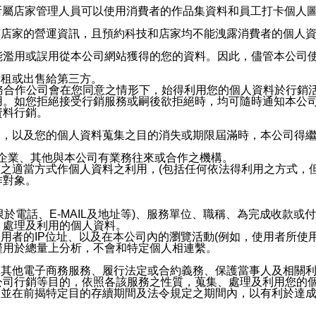
供所屬店家管理人員可以使用消費者的作品集資料和員工打卡個人圖像
何店家的營運資訊，且預約科技和店家均不能洩露消費者的個人
能濫用或誤用從本公司網站獲得的您的資料。因此，儘管本公司
出租或出售給第三方。
業務合作公司會在您同意之情形下，始得利用您的個人資料於行銷
用。如您拒絕接受行銷服務或嗣後欲拒絕時，均可隨時通知本公
資料行銷。
內，以及您的個人資料蒐集之目的消失或期限屆滿時，本公司得
係企業、其他與本公司有業務往來或合作之機構。
技之適當方式作個人資料之利用，(包括任何依法得利用之方式，
作對象。
限於電話、E-MAIL及地址等)、服務單位、職稱、為完成收款
、處理及利用的個人資料。
使用者的IP位址、以及在本公司內的瀏覽活動(例如，使用者所使
僅用於總量上分析，不會和特定個人相連繫。
及其他電子商務服務、履行法定或合約義務、保護當事人及相關
公司行銷等目的，依照各該服務之性質，蒐集、處理及利用您的
，並在前揭特定目的存續期間及法令規定之期間內，以有利於達成
。