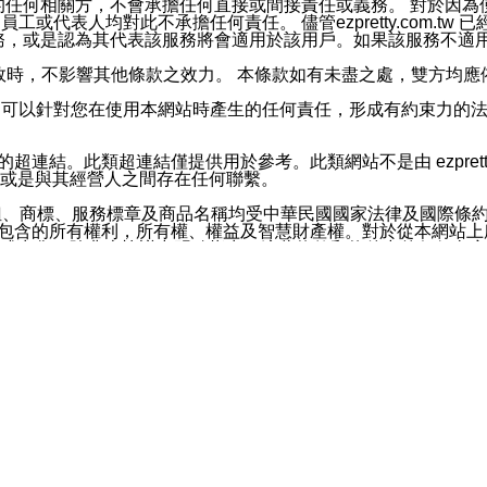
屬於買賣行為的任何相關方，不會承擔任何直接或間接責任或義務。 
人員、員工或代表人均對此不承擔任何責任。 儘管ezpretty.co
薦的服務，或是認為其代表該服務將會適用於該用戶。如果該服務不適用於您，
有一部無效時，不影響其他條款之效力。 本條款如有未盡之處，雙方
的合法年齡。可以針對您在使用本網站時產生的任何責任，形成有約束
官方帳號或認證官方帳號的通知型訊息。
網站的超連結。此類超連結僅提供用於參考。此類網站不是由 ezpret
或是與其經營人之間存在任何聯繫。
鈕、商標、服務標章及商品名稱均受中華民國國家法律及國際條
這些素材中所包含的所有權利，所有權、權益及智慧財產權。對於從本
或出售。除非本協議中明確指出，這些條款和條件中的任何內容
或任何協力廠商的業主權益中規定的任何權利的推斷結果。 如有任何人
其分公司、所屬機構、管理人員、代理人及其他合作夥伴和員工遭受的
構、管理人員、代理人及其他合作夥伴和員工不受損失。
依賴本網站上所提供的資訊、產品、服務或素材或通過使用本網
etty.com.tw提供電信及網路服務的提供商不會因您使用或不能使
etty.com.tw 不聲明、保證或承諾本網站或支持該網站的
影響本網站任何部分正常運行，且超出ezpretty.com.t
com.tw 不承擔任何責任。 在適用法律許可的最大範圍內，所
諾，其中包括但不僅限於其精確性、完整性或適銷性、品質或適用於特
些條款或是這些條款相關的權利。這些條款中使用的標題僅為了
款之內容及本網站上內容而不另行通知，同時，不對您、其他任何用戶