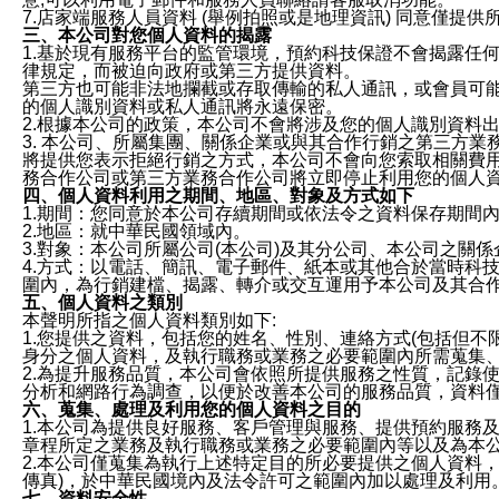
7.店家端服務人員資料 (舉例拍照或是地理資訊) 同意僅提
三、本公司對您個人資料的揭露
1.基於現有服務平台的監管環境，預約科技保證不會揭露任
律規定，而被迫向政府或第三方提供資料。
第三方也可能非法地攔截或存取傳輸的私人通訊，或會員可
的個人識別資料或私人通訊將永遠保密。
2.根據本公司的政策，本公司不會將涉及您的個人識別資料
3. 本公司、所屬集團、關係企業或與其合作行銷之第三方
將提供您表示拒絕行銷之方式，本公司不會向您索取相關費
務合作公司或第三方業務合作公司將立即停止利用您的個人
四、個人資料利用之期間、地區、對象及方式如下
1.期間：您同意於本公司存續期間或依法令之資料保存期間
2.地區：就中華民國領域內。
3.對象：本公司所屬公司(本公司)及其分公司、本公司之關
4.方式：以電話、簡訊、電子郵件、紙本或其他合於當時科
圍內，為行銷建檔、揭露、轉介或交互運用予本公司及其合
五、個人資料之類別
本聲明所指之個人資料類別如下:
1.您提供之資料，包括您的姓名、性別、連絡方式(包括但不
身分之個人資料，及執行職務或業務之必要範圍內所需蒐集
2.為提升服務品質，本公司會依照所提供服務之性質，記錄
分析和網路行為調查，以便於改善本公司的服務品質，資料
六、蒐集、處理及利用您的個人資料之目的
1.本公司為提供良好服務、客戶管理與服務、提供預約服務
章程所定之業務及執行職務或業務之必要範圍內等以及為本
2.本公司僅蒐集為執行上述特定目的所必要提供之個人資料
傳真)，於中華民國境內及法令許可之範圍內加以處理及利用
七、資料安全性