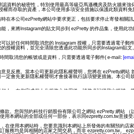
您個人辨認資料的秘密性，特別使用最高等級亞馬遜機房及防火牆來
失及未經授權而存取的資產，本公司使用多項安全措施以保護此類資料
在本公司ezPretty網站中要求更正，包括要求停止寄發相關
步功能，來將Instagram的貼文同步到 ezPretty 的作品集，使
步功能，您可以於任何時間取消您的 Instagram 授權，只需要
授權資料，並完全清除您透過此功能所同步的Instagram貼文
時間取消您的帳號或是資料，只需要透過電子郵件( e-mail:
[emai
應。當本公司更新此隱私權聲明，您將在 ezPretty網站 首頁
定會先更新隱私權聲明才會接著執行該項變更措施。本公司鼓勵您定
任何人。在您完成個人化服務之使用後，請務必記得登出帳號。
區。
並傳送或宣傳本網站各項服務之資料或電子郵件供您參考。您能
預約科技行銷股份有限公司之網站 ezPretty 網站 （以下皆稱 
網站的全部或任何一部份，表示同ezpretty.com.tw意
入本公司/本服務好友，您仍可接收到通知型訊息。
限，以廣告或其他目的的訊息皆不會被傳送。滿足以下三個條件
的資訊均無誤，在使用本網站時，您要意識到本網站上所發佈的有關預
號碼比對相符。
相關的店家之間交易，而非 ezpretty.com.tw。 ezpr
息。