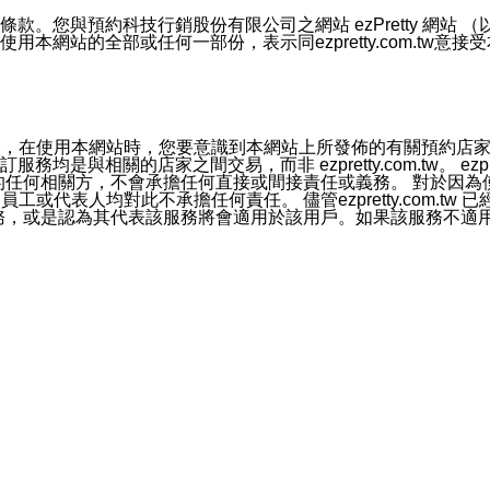
號碼比對相符。
息。
預約科技行銷股份有限公司之網站 ezPretty 網站 （以下皆稱 
網站的全部或任何一部份，表示同ezpretty.com.tw意
的資訊均無誤，在使用本網站時，您要意識到本網站上所發佈的有關預
官方帳號或認證官方帳號的通知型訊息。
相關的店家之間交易，而非 ezpretty.com.tw。 ezpr
屬於買賣行為的任何相關方，不會承擔任何直接或間接責任或義務。 
人員、員工或代表人均對此不承擔任何責任。 儘管ezpretty.co
薦的服務，或是認為其代表該服務將會適用於該用戶。如果該服務不適用於您，
有一部無效時，不影響其他條款之效力。 本條款如有未盡之處，雙方
的合法年齡。可以針對您在使用本網站時產生的任何責任，形成有約束