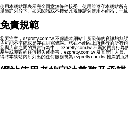
1.LINE 帳號設定的電話號碼與本公司/本服務所傳來的電話
2.該 LINE 帳號已在 LINE APP 設定中，同意接收通知型訊
使用本網站即表示完全同意無條件接受，使用並遵守本網站所有條款。您與
3.LINE 帳號未封鎖傳送訊息之 LINE 官方帳號。
規範詳列於下。如未閱讀或不接受此規範請勿使用本網站，一旦使用本
欲變更通知型訊息的設定，操作如下：
1.點選「主頁」＞「設定」
免責規範
2.點選「隱私設定」
3.點選「提供使用資料」
4.點選「LINE通知型訊息」
5.開關「接收LINE通知型訊息」
您要注意，ezpretty.com.tw 不保證本網站上所發佈
❗️關閉「接收通知型訊息」後，將不會接收到來自任何企業
均可能不準確或是存在拼寫錯誤。您在本網站上所進行的所有預訂服務均是與
您與店家之間的買賣行為中， ezpretty.com.tw 不
產生或導致的任何損失或損害，ezpretty.com.tw 及其管理
得將本網站內所列出的任何服務視為 ezpretty.com.tw 推
網站使用者的守法義務及承諾
本條款構成您與 ezPretty 間之有效契約。 本條款中如
年齡和責任
你向 ezpretty.com.tw您確認您已經達到使用本網站
網站時所產生的交易責任。