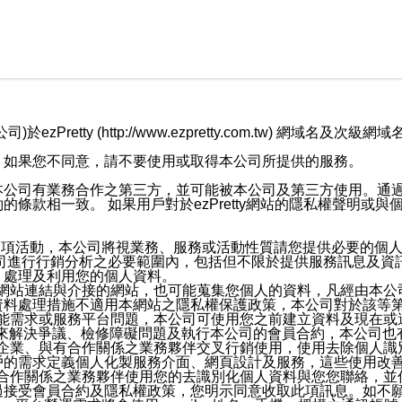
retty (http://www.ezpretty.com.tw) 網
，如果您不同意，請不要使用或取得本公司所提供的服務。
本公司有業務合作之第三方，並可能被本公司及第三方使用。通
條款相一致。 如果用戶對於ezPretty網站的隱私權聲明或
各項活動，本公司將視業務、服務或活動性質請您提供必要的個
公司進行行銷分析之必要範圍內，包括但不限於提供服務訊息及資
、處理及利用您的個人資料。
etty網站連結與介接的網站，也可能蒐集您個人的資料，凡經由
資料處理措施不適用本網站之隱私權保護政策，本公司對於該等
服務功能需求或服務平台問題，本公司可使用您之前建立資料及現在
，來解決爭議、檢修障礙問題及執行本公司的會員合約，本公司
關係企業、與有合作關係之業務夥伴交叉行銷使用，使用去除個人
戶的需求定義個人化製服務介面、網頁設計及服務，這些使用改
與有合作關係之業務夥伴使用您的去識別化個人資料與您您聯絡，
接受會員合約及隱私權政策，您明示同意收取此項訊息。如不願