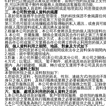
6.針對已註冊認證店家或是消費者，當執行預約或是線上支付
意,可以利用電子郵件和服務人員聯絡請客服取消功能。
7.店家端服務人員資料 (舉例拍照或是地理資訊) 同意僅提
三、本公司對您個人資料的揭露
1.基於現有服務平台的監管環境，預約科技保證不會揭露任
律規定，而被迫向政府或第三方提供資料。
第三方也可能非法地攔截或存取傳輸的私人通訊，或會員可
的個人識別資料或私人通訊將永遠保密。
2.根據本公司的政策，本公司不會將涉及您的個人識別資料
3. 本公司、所屬集團、關係企業或與其合作行銷之第三方
將提供您表示拒絕行銷之方式，本公司不會向您索取相關費
務合作公司或第三方業務合作公司將立即停止利用您的個人
四、個人資料利用之期間、地區、對象及方式如下
1.期間：您同意於本公司存續期間或依法令之資料保存期間
2.地區：就中華民國領域內。
3.對象：本公司所屬公司(本公司)及其分公司、本公司之關
4.方式：以電話、簡訊、電子郵件、紙本或其他合於當時科
圍內，為行銷建檔、揭露、轉介或交互運用予本公司及其合
五、個人資料之類別
本聲明所指之個人資料類別如下:
1.您提供之資料，包括您的姓名、性別、連絡方式(包括但不
身分之個人資料，及執行職務或業務之必要範圍內所需蒐集
2.為提升服務品質，本公司會依照所提供服務之性質，記錄
分析和網路行為調查，以便於改善本公司的服務品質，資料
六、蒐集、處理及利用您的個人資料之目的
1.本公司為提供良好服務、客戶管理與服務、提供預約服務
章程所定之業務及執行職務或業務之必要範圍內等以及為本
2.本公司僅蒐集為執行上述特定目的所必要提供之個人資料