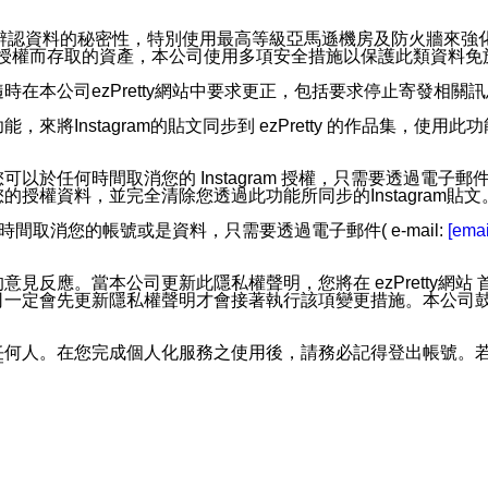
。
您個人辨認資料的秘密性，特別使用最高等級亞馬遜機房及防火牆來
失及未經授權而存取的資產，本公司使用多項安全措施以保護此類資料
在本公司ezPretty網站中要求更正，包括要求停止寄發相關
步功能，來將Instagram的貼文同步到 ezPretty 的作品集，使
步功能，您可以於任何時間取消您的 Instagram 授權，只需要
授權資料，並完全清除您透過此功能所同步的Instagram貼文
時間取消您的帳號或是資料，只需要透過電子郵件( e-mail:
[emai
應。當本公司更新此隱私權聲明，您將在 ezPretty網站 首頁
定會先更新隱私權聲明才會接著執行該項變更措施。本公司鼓勵您定
任何人。在您完成個人化服務之使用後，請務必記得登出帳號。
區。
並傳送或宣傳本網站各項服務之資料或電子郵件供您參考。您能
入本公司/本服務好友，您仍可接收到通知型訊息。
限，以廣告或其他目的的訊息皆不會被傳送。滿足以下三個條件