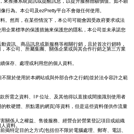
帳號，來推播系統資訊或提醒訊息，以提升服務體驗價值。如不願
行為。本公司及ezPretty平台不會做任何使用。
資料。然而，在某些情況下，本公司可能會因受政府要求或法
使用企業標準的保護措施來保護您的隱私，本公司並未承諾您
活動資訊、商品訊息或新服務等相關行銷，且於首次行銷時，
司，本公司、所屬集團、關係企業或與其合作行銷之第三方業
繼續保存、處理或利用您的個人資料。
但不限於使用於本網站或與外部合作之行銷)並於法令容許之範
或付款所需之資料、IＰ位址、及其他得以直接或間接識別使用者
用的軟硬體、所點選的網頁)等資料，但是這些資料僅供作流量
利害關係人之權益、售後服務、經營合於營業登記項目或組織
個人資料。
前揭特定目的之方式(包括但不限於電腦處理、郵寄、電話、