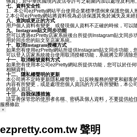
傳真)，於中華民國境內及法令許可之範圍內加以處理及利用
七、資料安全性
1、本公司ezPretty網站平台使用企業標準慣例來保護
2.本公司ezPretty網站將資料視為必須保護其免於滅
八、查詢或更正的方式
用戶個人資料有變更、或發現個人資料不正確的時候，可以隨時
九、Instagram貼文同步功能
您可以透過ezPretty店家系統後台所提供Instagram貼文同
用於同步您的貼文至店家系統。
十、取消Instagram授權方式
如果您有使用ezPretty網站所提供Instagram貼文同
可以登入店家系統後台使用取消授權功能，系統將立即清除您的
十一、取消帳號資料方式
如果您有使用本公司ezPretty網站所提供功能，您可以於任何
相關資料。
十二、隱私權聲明的更新
本公司將不定時更新隱私權聲明，以反映服務的變更和顧客的意見反
內容有所變更，或是處理您個人資訊的方式有所變動，本公司一
的個人資訊。
十三、自我保護措施
請妥善保管您的使用者名稱、密碼及個人資料，不要提供給
窗，以防止他人讀取您的個人資料、信件或進入所機關管理
服務條款
十四、傳送宣傳本站資訊或電子郵件之政策
×
您同意本公司網站，透過您所提供的郵件地址與您取得聯絡
停止接收這些資料或電子郵件。
十五、訊息通知
ezpretty.com.tw 聲明
本公司/本服務將以通知型訊息傳送重要訊息給您。即使未加
本公司/本服務傳送之通知型訊息以對您有效且重要的訊息為