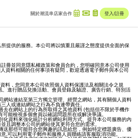
關於潮流串
店家合作
登入/註冊
域名及次級網域名所提供的服務。本公司將以慎重且嚴謹之態度提供全面的保
過註冊並同意隱私權政策和會員合約，您明確同意本公司使用
與個人資料相關的任何事項有疑問，歡迎透過電子郵件與本公司
人資料，您同意本公司依照個人資料保護法及相關法令之規
訊、進行贈品兌換活動、會員登錄及驗證、廣告行銷、特別活
本公司網站連結至第三方獨立管理、經營之網站，其有關個人資料
第三人或連結網站之行為不負連帶責任。
或過去在網站上的行為所取得之其他資料 (包括但不限於手機作
也有可能檢視多個會員以確認問題所在或解決爭議。
識別化資料來強化統計分析網站利用方式、提升本公司服務的內
善並且調整本公司的網站使其更符合您的需求。
並傳送那些可能符合您興趣的訊息給您，例如特定標題廣告、優
意,可以利用電子郵件和服務人員聯絡請客服取消功能。