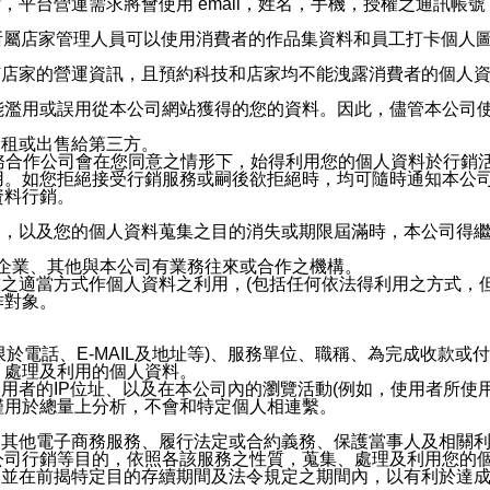
，平台營運需求將會使用 email，姓名，手機，授權之通訊
供所屬店家管理人員可以使用消費者的作品集資料和員工打卡個人圖像
何店家的營運資訊，且預約科技和店家均不能洩露消費者的個人
能濫用或誤用從本公司網站獲得的您的資料。因此，儘管本公司
出租或出售給第三方。
業務合作公司會在您同意之情形下，始得利用您的個人資料於行銷
用。如您拒絕接受行銷服務或嗣後欲拒絕時，均可隨時通知本公
資料行銷。
內，以及您的個人資料蒐集之目的消失或期限屆滿時，本公司得
係企業、其他與本公司有業務往來或合作之機構。
技之適當方式作個人資料之利用，(包括任何依法得利用之方式，
作對象。
限於電話、E-MAIL及地址等)、服務單位、職稱、為完成收款
、處理及利用的個人資料。
使用者的IP位址、以及在本公司內的瀏覽活動(例如，使用者所使
僅用於總量上分析，不會和特定個人相連繫。
及其他電子商務服務、履行法定或合約義務、保護當事人及相關
公司行銷等目的，依照各該服務之性質，蒐集、處理及利用您的
，並在前揭特定目的存續期間及法令規定之期間內，以有利於達成