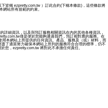
ezpretty.com.tw ）訂此合約(下稱本條款)，這些條款將
接受本網站所有規範的約束。
約店家的詳細資訊，以及與預訂服務相關資訊在內的其他各種資訊，
etty.com.tw僅是便於您能夠通過我們，預訂相對應的服務。在
對於因為使用本網站上所提供的任何資訊、產品、服務及（或）材料，而
m.tw 已經盡了適當努力確保本網站上所列的服務符合合理的標準，仍不
ezpretty.com.tw 將對此不承擔任何責任。
均應依誠實信用、平等互惠原則，共商解決之道。
力的法律責任。您理解使用本網站時及他人使用您的登錄資訊使用本