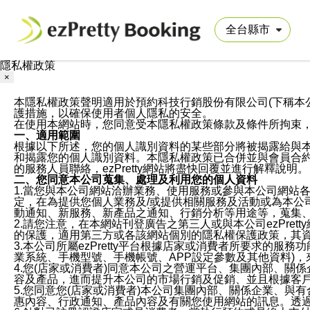
隱私權政策
×
本隱私權政策聲明適用於預約科技行銷股份有限公司(下稱本公司)於ezP
護措施，以確保使用者個人隱私的安全。
在使用本網站時，您同意受本隱私權政策條款及條件所拘束
一、適用範圍
根據以下所述，您的個人識別資料的某些部分將被揭露給與
和揭露您的個人識別資料。本隱私權政策已合併並與會員合約的
的服務人員聯絡，ezPretty網站將盡快回覆並進行解釋說明。
二、您同意本公司蒐集、處理及利用您的個人資料
1.當您與本公司網站洽辦業務、使用服務或參與本公司網站
定，在為提供您個人業務及/或提供相關服務及活動或為本
動通知、新服務、新產品之通知、行銷分析等用途等，蒐集
2.請您注意，在本網站刊登廣告之第三人或與本公司ezPr
的保護，適用第三方或各該網站個別的隱私權保護政策，其
3.本公司所屬ezPretty平台根據店家或消費者所要求的
業系統、手機型號、手機帳號、APP設定參數及其他資料)
4.您(店家或消費者)同意本公司之營運平台、集團內部、
容及產品，進而提升本公司的市場行銷及促銷、並且根據客
5.您同意您(店家或消費者)本公司集團內部、關係企業、
惠內容、行政通知、產品內容及有關您使用網站的訊息。透過