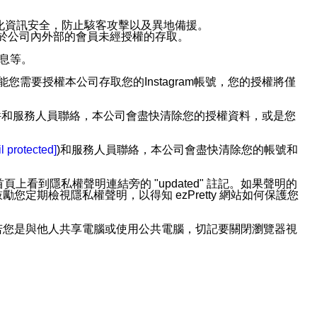
強化資訊安全，防止駭客攻擊以及異地備援。
免於公司內外部的會員未經授權的存取。
訊息等。
用此功能您需要授權本公司存取您的Instagram帳號，您的授權將僅
透過電子郵件和服務人員聯絡，本公司會盡快清除您的授權資料，或是您
。
l protected]
)和服務人員聯絡，本公司會盡快清除您的帳號和
上看到隱私權聲明連結旁的 "updated" 註記。如果聲明的
期檢視隱私權聲明，以得知 ezPretty 網站如何保護您
若您是與他人共享電腦或使用公共電腦，切記要關閉瀏覽器視
依照該資料或電子郵件所指示之方法、說明或功能連結，隨時
者，將可收到通知型訊息。