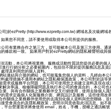
retty (http://www.ezpretty.com.tw) 網
，如果您不同意，請不要使用或取得本公司所提供的服務。
本公司有業務合作之第三方，並可能被本公司及第三方使用。通
條款相一致。 如果用戶對於ezPretty網站的隱私權聲明或
各項活動，本公司將視業務、服務或活動性質請您提供必要的個
公司進行行銷分析之必要範圍內，包括但不限於提供服務訊息及資
、處理及利用您的個人資料。
etty網站連結與介接的網站，也可能蒐集您個人的資料，凡經由
資料處理措施不適用本網站之隱私權保護政策，本公司對於該等
服務功能需求或服務平台問題，本公司可使用您之前建立資料及現在
，來解決爭議、檢修障礙問題及執行本公司的會員合約，本公司
關係企業、與有合作關係之業務夥伴交叉行銷使用，使用去除個人
戶的需求定義個人化製服務介面、網頁設計及服務，這些使用改
與有合作關係之業務夥伴使用您的去識別化個人資料與您您聯絡，
接受會員合約及隱私權政策，您明示同意收取此項訊息。如不願
，平台營運需求將會使用 email，姓名，手機，授權之通訊