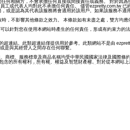
屬於買賣行為的任何相關方，不會承擔任何直接或間接責任或義務。 
人員、員工或代表人均對此不承擔任何責任。 儘管ezpretty.co
薦的服務，或是認為其代表該服務將會適用於該用戶。如果該服務不適用於您，
有一部無效時，不影響其他條款之效力。 本條款如有未盡之處，雙方
的合法年齡。可以針對您在使用本網站時產生的任何責任，形成有約束
官方帳號或認證官方帳號的通知型訊息。
網站的超連結。此類超連結僅提供用於參考。此類網站不是由 ezpret
或是與其經營人之間存在任何聯繫。
鈕、商標、服務標章及商品名稱均受中華民國國家法律及國際條
這些素材中所包含的所有權利，所有權、權益及智慧財產權。對於從本
或出售。除非本協議中明確指出，這些條款和條件中的任何內容
或任何協力廠商的業主權益中規定的任何權利的推斷結果。 如有任何人
其分公司、所屬機構、管理人員、代理人及其他合作夥伴和員工遭受的
構、管理人員、代理人及其他合作夥伴和員工不受損失。
依賴本網站上所提供的資訊、產品、服務或素材或通過使用本網
etty.com.tw提供電信及網路服務的提供商不會因您使用或不能使
etty.com.tw 不聲明、保證或承諾本網站或支持該網站的
影響本網站任何部分正常運行，且超出ezpretty.com.t
com.tw 不承擔任何責任。 在適用法律許可的最大範圍內，所
諾，其中包括但不僅限於其精確性、完整性或適銷性、品質或適用於特
些條款或是這些條款相關的權利。這些條款中使用的標題僅為了
款之內容及本網站上內容而不另行通知，同時，不對您、其他任何用戶