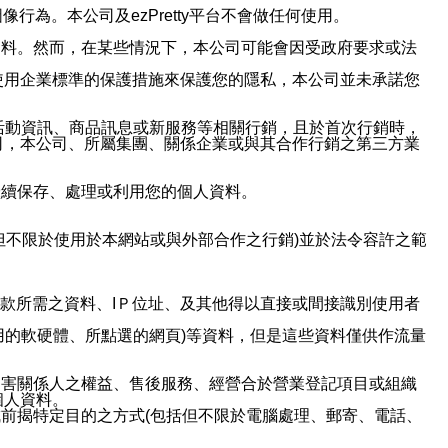
行為。本公司及ezPretty平台不會做任何使用。
資料。然而，在某些情況下，本公司可能會因受政府要求或法
使用企業標準的保護措施來保護您的隱私，本公司並未承諾您
活動資訊、商品訊息或新服務等相關行銷，且於首次行銷時，
司，本公司、所屬集團、關係企業或與其合作行銷之第三方業
繼續保存、處理或利用您的個人資料。
但不限於使用於本網站或與外部合作之行銷)並於法令容許之範
或付款所需之資料、IＰ位址、及其他得以直接或間接識別使用者
用的軟硬體、所點選的網頁)等資料，但是這些資料僅供作流量
利害關係人之權益、售後服務、經營合於營業登記項目或組織
個人資料。
前揭特定目的之方式(包括但不限於電腦處理、郵寄、電話、