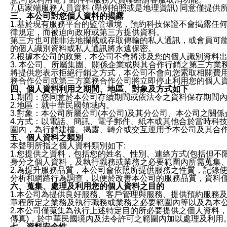
7.店家端服務人員資料 (舉例拍照或是地理資訊) 同意僅提
三、本公司對您個人資料的揭露
1.基於現有服務平台的監管環境，預約科技保證不會揭露任
律規定，而被迫向政府或第三方提供資料。
第三方也可能非法地攔截或存取傳輸的私人通訊，或會員可
的個人識別資料或私人通訊將永遠保密。
2.根據本公司的政策，本公司不會將涉及您的個人識別資料
3. 本公司、所屬集團、關係企業或與其合作行銷之第三方
將提供您表示拒絕行銷之方式，本公司不會向您索取相關費
務合作公司或第三方業務合作公司將立即停止利用您的個人
四、個人資料利用之期間、地區、對象及方式如下
1.期間：您同意於本公司存續期間或依法令之資料保存期間
2.地區：就中華民國領域內。
3.對象：本公司所屬公司(本公司)及其分公司、本公司之關
4.方式：以電話、簡訊、電子郵件、紙本或其他合於當時科
圍內，為行銷建檔、揭露、轉介或交互運用予本公司及其合
五、個人資料之類別
本聲明所指之個人資料類別如下:
1.您提供之資料，包括您的姓名、性別、連絡方式(包括但不
身分之個人資料，及執行職務或業務之必要範圍內所需蒐集
2.為提升服務品質，本公司會依照所提供服務之性質，記錄
分析和網路行為調查，以便於改善本公司的服務品質，資料
六、蒐集、處理及利用您的個人資料之目的
1.本公司為提供良好服務、客戶管理與服務、提供預約服務
章程所定之業務及執行職務或業務之必要範圍內等以及為本
2.本公司僅蒐集為執行上述特定目的所必要提供之個人資料
傳真)，於中華民國境內及法令許可之範圍內加以處理及利用
七、資料安全性