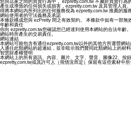
您與店家之間的買賣行為中， ezpretty.com.tw 不
3.LINE 帳號未封鎖傳送訊息之 LINE 官方帳號。
產生或導致的任何損失或損害，ezpretty.com.tw 及其管理
欲變更通知型訊息的設定，操作如下：
得將本網站內所列出的任何服務視為 ezpretty.com.tw 推
1.點選「主頁」＞「設定」
網站使用者的守法義務及承諾
2.點選「隱私設定」
本條款構成您與 ezPretty 間之有效契約。 本條款中如
3.點選「提供使用資料」
年齡和責任
4.點選「LINE通知型訊息」
你向 ezpretty.com.tw您確認您已經達到使用本網站
5.開關「接收LINE通知型訊息」
網站時所產生的交易責任。
❗️關閉「接收通知型訊息」後，將不會接收到來自任何企業
網站連結
本網站可能包含有通往ezpretty.com.tw以外的其他方所運營
入通往此類網站的超連結，並非暗示我們贊同此類網站上的材料
智慧財產權聲明
本網站上的所有資訊、內容、圖片、文字、聲音、圖像22、按
ezpretty.com.tw或其許可人（視情況而定）保留有
改、拷貝、傳播、發送、顯示、執行、複製、發佈、模仿、轉發
法或其他智慧財產權或 ezpretty.com.tw、其許可人
賠償
您同意因您使用本網站，而導致 ezpretty.com.tw、
您承擔賠償並保證 ezpretty.com.tw、其分公司、所屬機
免責聲明
您對本網站的所有使用均由您自擔風險。 因下載使用、參考或
己承擔全部責任。您同意 ezpretty.com.tw 及向ezpr
全部的索賠權利，無論是基於合約、侵權行為或其他依據。 ezpr
那些可損害或影響本網站管理、安全性、公正性和完整性，或是損害或
漏、中斷、刪除、缺陷、延遲或任何事件或事故，ezpretty.
其中包括但不僅限於有關本網站上服務、資訊及（或）聲明的保證或承
時間內對任一條款或多條條款的強制實施，不得將此視為放棄這
法律效應。 ezpretty.com.tw有權隨時變更本使用條