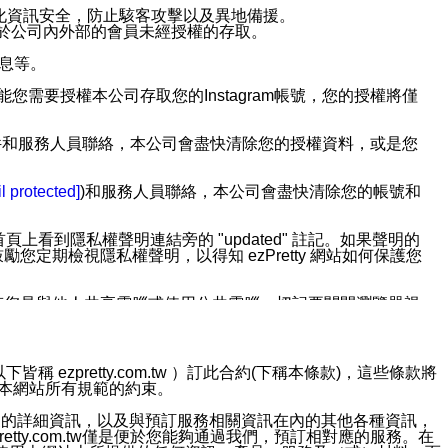
強化資訊安全，防止駭客攻擊以及異地備援。
免於公司內外部的會員未經授權的存取。
訊息等。
用此功能您需要授權本公司存取您的Instagram帳號，您的授權將僅
透過電子郵件和服務人員聯絡，本公司會盡快清除您的授權資料，或是您
。
l protected]
)和服務人員聯絡，本公司會盡快清除您的帳號和
上看到隱私權聲明連結旁的 "updated" 註記。如果聲明的
期檢視隱私權聲明，以得知 ezPretty 網站如何保護您
若您是與他人共享電腦或使用公共電腦，切記要關閉瀏覽器視
依照該資料或電子郵件所指示之方法、說明或功能連結，隨時
ezpretty.com.tw ）訂此合約(下稱本條款)，這些條款將
接受本網站所有規範的約束。
者，將可收到通知型訊息。
約店家的詳細資訊，以及與預訂服務相關資訊在內的其他各種資訊，
etty.com.tw僅是便於您能夠通過我們，預訂相對應的服務。在