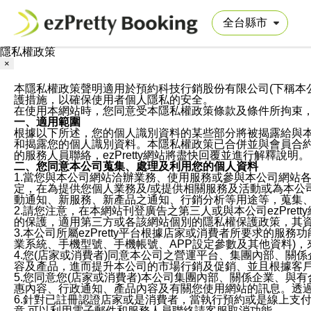
隱私權政策
×
本隱私權政策聲明適用於預約科技行銷股份有限公司(下稱本公司)於ezP
護措施，以確保使用者個人隱私的安全。
在使用本網站時，您同意受本隱私權政策條款及條件所拘束
一、適用範圍
根據以下所述，您的個人識別資料的某些部分將被揭露給與
和揭露您的個人識別資料。本隱私權政策已合併並與會員合約的
的服務人員聯絡，ezPretty網站將盡快回覆並進行解釋說明。
二、您同意本公司蒐集、處理及利用您的個人資料
1.當您與本公司網站洽辦業務、使用服務或參與本公司網站
定，在為提供您個人業務及/或提供相關服務及活動或為本
動通知、新服務、新產品之通知、行銷分析等用途等，蒐集
2.請您注意，在本網站刊登廣告之第三人或與本公司ezPr
的保護，適用第三方或各該網站個別的隱私權保護政策，其
3.本公司所屬ezPretty平台根據店家或消費者所要求的
業系統、手機型號、手機帳號、APP設定參數及其他資料)
4.您(店家或消費者)同意本公司之營運平台、集團內部、
容及產品，進而提升本公司的市場行銷及促銷、並且根據客
5.您同意您(店家或消費者)本公司集團內部、關係企業、
惠內容、行政通知、產品內容及有關您使用網站的訊息。透過
6.針對已註冊認證店家或是消費者，當執行預約或是線上支付
意,可以利用電子郵件和服務人員聯絡請客服取消功能。