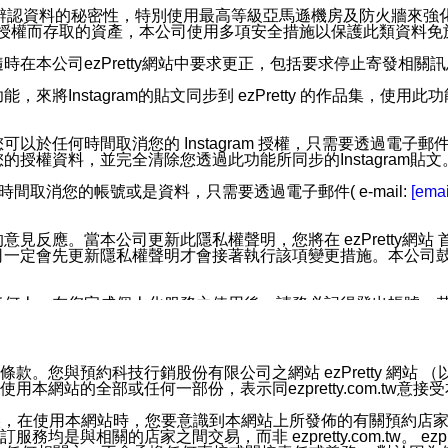
您個人辨認資料的秘密性，特別使用最高等級亞馬遜機房及防火牆來
失及未經授權而存取的資產，本公司使用多項安全措施以保護此類資料
在本公司ezPretty網站中要求更正，包括要求停止寄發相關
步功能，來將Instagram的貼文同步到 ezPretty 的作品集，使
步功能，您可以於任何時間取消您的 Instagram 授權，只需要
授權資料，並完全清除您透過此功能所同步的Instagram貼文
時間取消您的帳號或是資料，只需要透過電子郵件( e-mail:
[emai
應。當本公司更新此隱私權聲明，您將在 ezPretty網站 首頁
定會先更新隱私權聲明才會接著執行該項變更措施。本公司鼓勵您定
任何人。在您完成個人化服務之使用後，請務必記得登出帳號。
區。
並傳送或宣傳本網站各項服務之資料或電子郵件供您參考。您能
預約科技行銷股份有限公司之網站 ezPretty 網站 （以下皆稱 
網站的全部或任何一部份，表示同ezpretty.com.tw意
入本公司/本服務好友，您仍可接收到通知型訊息。
限，以廣告或其他目的的訊息皆不會被傳送。滿足以下三個條件
的資訊均無誤，在使用本網站時，您要意識到本網站上所發佈的有關預
號碼比對相符。
相關的店家之間交易，而非 ezpretty.com.tw。 ezpr
息。