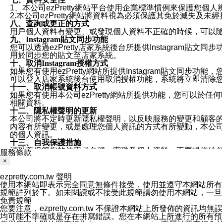
1、本公司ezPretty網站平台使用企業標準慣例來保護
2.本公司ezPretty網站將資料視為必須保護其免於滅
八、查詢或更正的方式
用戶個人資料有變更、或發現個人資料不正確的時候，可以隨時
九、Instagram貼文同步功能
您可以透過ezPretty店家系統後台所提供Instagram貼文同
用於同步您的貼文至店家系統。
十、取消Instagram授權方式
如果您有使用ezPretty網站所提供Instagram貼文同
可以登入店家系統後台使用取消授權功能，系統將立即清除您的
十一、取消帳號資料方式
如果您有使用本公司ezPretty網站所提供功能，您可以於任何
相關資料。
十二、隱私權聲明的更新
本公司將不定時更新隱私權聲明，以反映服務的變更和顧客的意見反
內容有所變更，或是處理您個人資訊的方式有所變動，本公司一
的個人資訊。
十三、自我保護措施
請妥善保管您的使用者名稱、密碼及個人資料，不要提供給
服務條款
窗，以防止他人讀取您的個人資料、信件或進入所機關管理
×
十四、傳送宣傳本站資訊或電子郵件之政策
您同意本公司網站，透過您所提供的郵件地址與您取得聯絡
ezpretty.com.tw 聲明
停止接收這些資料或電子郵件。
使用本網站即表示完全同意無條件接受，使用並遵守本網站所有條款。您與
十五、訊息通知
規範詳列於下。如未閱讀或不接受此規範請勿使用本網站，一旦使用本
本公司/本服務將以通知型訊息傳送重要訊息給您。即使未加
免責規範
本公司/本服務傳送之通知型訊息以對您有效且重要的訊息為
您要注意，ezpretty.com.tw 不保證本網站上所發佈
1.LINE 帳號設定的電話號碼與本公司/本服務所傳來的電話
均可能不準確或是存在拼寫錯誤。您在本網站上所進行的所有預訂服務均是與
2.該 LINE 帳號已在 LINE APP 設定中，同意接收通知型訊