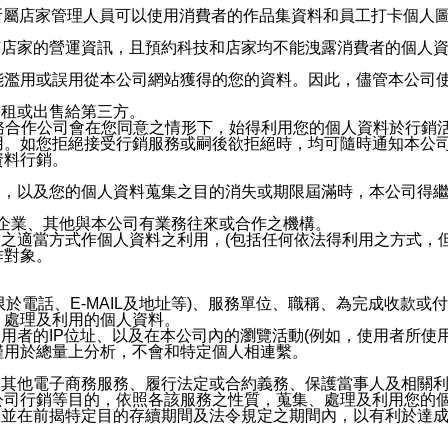
供所屬店家管理人員可以使用消費者的作品集資料和員工打卡個人圖像
何店家的營運資訊，且預約科技和店家均不能洩露消費者的個人
能濫用或誤用從本公司網站獲得的您的資料。因此，儘管本公司
出租或出售給第三方。
業務合作公司會在您同意之情形下，始得利用您的個人資料於行銷
用。如您拒絕接受行銷服務或嗣後欲拒絕時，均可隨時通知本公
資料行銷。
內，以及您的個人資料蒐集之目的消失或期限屆滿時，本公司得
係企業、其他與本公司有業務往來或合作之機構。
技之適當方式作個人資料之利用，(包括任何依法得利用之方式，
作對象。
限於電話、E-MAIL及地址等)、服務單位、職稱、為完成收款
、處理及利用的個人資料。
使用者的IP位址、以及在本公司內的瀏覽活動(例如，使用者所使
僅用於總量上分析，不會和特定個人相連繫。
及其他電子商務服務、履行法定或合約義務、保護當事人及相關
公司行銷等目的，依照各該服務之性質，蒐集、處理及利用您的
，並在前揭特定目的存續期間及法令規定之期間內，以有利於達成
。