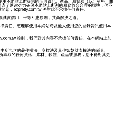
對於因為使用本網站上所提供的任何資訊、產品、服務及（或）材料，而
m.tw 已經盡了適當努力確保本網站上所列的服務符合合理的標準，仍不
ezpretty.com.tw 將對此不承擔任何責任。
均應依誠實信用、平等互惠原則，共商解決之道。
力的法律責任。您理解使用本網站時及他人使用您的登錄資訊使用本
ty.com.tw 控制，我們對其內容不承擔任何責任。在本網站上加
約中所包含的著作權法、商標法及其他智慧財產權法的保護。
網站上所獲取的任何資訊、素材、軟體、產品或服務，您不得對其更
不應被解釋為任何暗示或其他任何許可，或任何著作權法、商標
違反此規定，我們將追究其法律責任。
任何損失、責任及協力廠商的任何索賠或要求（包括律師費），將由
站而獲取到的資訊，而導致您遭受的任何風險或損失，將由您自
用本網站而造成的任何損失負責，同時，您會在此放棄有關此損失的所有及
伺服器不會發生缺陷，其中包括但不僅限於病毒或其他有害元素。對於
w 控制範圍的任何病毒感染、BUG、篡改、技術故障、錯誤、遺
有明示、暗示或法定及其他聲明、保證和條款均予以最大限度的排除，
定目的等。 ezpretty.com.tw 不能持續或在某階段
方便目的，其不應影響這些條款的範圍或意義，或是產生其他的
或任何協力廠商承擔任何責任。 在每次訪問網站時，您應檢查一下這