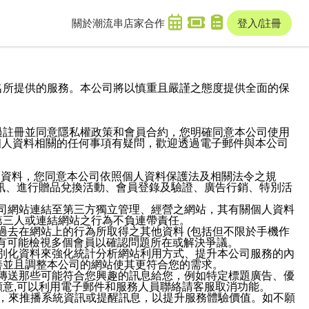
關於潮流串
店家合作
登入/註冊
域名及次級網域名所提供的服務。本公司將以慎重且嚴謹之態度提供全面的保
過註冊並同意隱私權政策和會員合約，您明確同意本公司使用
與個人資料相關的任何事項有疑問，歡迎透過電子郵件與本公司
人資料，您同意本公司依照個人資料保護法及相關法令之規
訊、進行贈品兌換活動、會員登錄及驗證、廣告行銷、特別活
本公司網站連結至第三方獨立管理、經營之網站，其有關個人資料
第三人或連結網站之行為不負連帶責任。
或過去在網站上的行為所取得之其他資料 (包括但不限於手機作
也有可能檢視多個會員以確認問題所在或解決爭議。
識別化資料來強化統計分析網站利用方式、提升本公司服務的內
善並且調整本公司的網站使其更符合您的需求。
並傳送那些可能符合您興趣的訊息給您，例如特定標題廣告、優
意,可以利用電子郵件和服務人員聯絡請客服取消功能。
帳號，來推播系統資訊或提醒訊息，以提升服務體驗價值。如不願