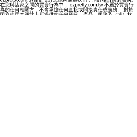
料於行銷活動資訊、商品訊息或新服務等相關行銷，且於
在您與店家之間的買賣行為中， ezpretty.com.tw 不屬於買賣行
首次行銷時，將提供您表示拒絕行銷之方式，本公司不會
為的任何相關方，不會承擔任何直接或間接責任或義務。 對於
向您索取相關費用。如您拒絕接受行銷服務或嗣後欲拒絕
因為使用本網站上所提供的任何資訊、產品、服務及（或）材
時，均可隨時通知本公司，本公司、所屬集團、關係企業
料，而產生或導致的任何損失或損害，ezpretty.com.tw 及其管
或與其合作行銷之第三方業務合作公司或第三方業務合作
理人員、員工或代表人均對此不承擔任何責任。 儘管
公司將立即停止利用您的個人資料行銷。
ezpretty.com.tw 已經盡了適當努力確保本網站上所列的服務符
四、個人資料利用之期間、地區、對象及方式如下
合合理的標準，仍不得將本網站內所列出的任何服務視為
1.期間：您同意於本公司存續期間或依法令之資料保存期
ezpretty.com.tw 推薦的服務，或是認為其代表該服務將會適用
間內，以及您的個人資料蒐集之目的消失或期限屆滿時，
於該用戶。如果該服務不適用於您，ezpretty.com.tw 將對此不
本公司得繼續保存、處理或利用您的個人資料。
承擔任何責任。
2.地區：就中華民國領域內。
網站使用者的守法義務及承諾
3.對象：本公司所屬公司(本公司)及其分公司、本公司之關
本條款構成您與 ezPretty 間之有效契約。 本條款中如有一部無
係企業、其他與本公司有業務往來或合作之機構。
效時，不影響其他條款之效力。 本條款如有未盡之處，雙方均
4.方式：以電話、簡訊、電子郵件、紙本或其他合於當時
應依誠實信用、平等互惠原則，共商解決之道。
科技之適當方式作個人資料之利用，(包括任何依法得利用
年齡和責任
之方式，但不限於使用於本網站或與外部合作之行銷)並於
你向 ezpretty.com.tw您確認您已經達到使用本網站的合法年
法令容許之範圍內，為行銷建檔、揭露、轉介或交互運用
齡。可以針對您在使用本網站時產生的任何責任，形成有約束力
予本公司及其合作對象。
的法律責任。您理解使用本網站時及他人使用您的登錄資訊使用
五、個人資料之類別
本網站時所產生的交易責任。
本聲明所指之個人資料類別如下:
網站連結
1.您提供之資料，包括您的姓名、性別、連絡方式(包括但
本網站可能包含有通往ezpretty.com.tw以外的其他方所運營網站
不限於電話、E-MAIL及地址等)、服務單位、職稱、為完
的超連結。此類超連結僅提供用於參考。此類網站不是由
成收款或付款所需之資料、IＰ位址、及其他得以直接或間
ezpretty.com.tw 控制，我們對其內容不承擔任何責任。在本網
接識別使用者身分之個人資料，及執行職務或業務之必要
站上加入通往此類網站的超連結，並非暗示我們贊同此類網站上
範圍內所需蒐集、處理及利用的個人資料。
的材料或是與其經營人之間存在任何聯繫。
2.為提升服務品質，本公司會依照所提供服務之性質，記
智慧財產權聲明
錄使用者的IP位址、以及在本公司內的瀏覽活動(例如，使
本網站上的所有資訊、內容、圖片、文字、聲音、圖像22、按
用者所使用的軟硬體、所點選的網頁)等資料，但是這些資
鈕、商標、服務標章及商品名稱均受中華民國國家法律及國際條