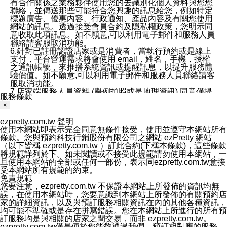
有合作關係之業務夥伴使用您的去識別化個人資料與您您
聯絡，並傳送那些可能符合您興趣的訊息給您，例如特定
標題廣告、優惠內容、行政通知、產品內容及有關您使用
網站的訊息。透過接受會員合約及隱私權政策，您明示同
意收取此項訊息。如不願意,可以利用電子郵件和服務人員
聯絡請客服取消功能。
6.針對已註冊認證店家或是消費者，當執行預約或是線上
支付，平台營運需求將會使用 email，姓名，手機，授權
之通訊帳號，來推播系統資訊或提醒訊息，以提升服務體
驗價值。如不願意,可以利用電子郵件和服務人員聯絡請客
服取消功能。
7.店家端服務人員資料 (舉例拍照或是地理資訊) 同意僅提
服務條款
供所屬店家管理人員可以使用消費者的作品集資料和員工
×
打卡個人圖像行為。本公司及ezPretty平台不會做任何使
用。
ezpretty.com.tw 聲明
三、本公司對您個人資料的揭露
使用本網站即表示完全同意無條件接受，使用並遵守本網站所有
1.基於現有服務平台的監管環境，預約科技保證不會揭露
條款。您與預約科技行銷股份有限公司之網站 ezPretty 網站
任何店家的營運資訊，且預約科技和店家均不能洩露消費
（以下皆稱 ezpretty.com.tw ）訂此合約(下稱本條款)，這些條款
者的個人資料。然而，在某些情況下，本公司可能會因受
將規範詳列於下。如未閱讀或不接受此規範請勿使用本網站，一
政府要求或法律規定，而被迫向政府或第三方提供資料。
旦使用本網站的全部或任何一部份，表示同ezpretty.com.tw意接
第三方也可能非法地攔截或存取傳輸的私人通訊，或會員
受本網站所有規範的約束。
可能濫用或誤用從本公司網站獲得的您的資料。因此，儘
免責規範
管本公司使用企業標準的保護措施來保護您的隱私，本公
您要注意，ezpretty.com.tw 不保證本網站上所發佈的資訊均無
司並未承諾您的個人識別資料或私人通訊將永遠保密。
誤，在使用本網站時，您要意識到本網站上所發佈的有關預約店
2.根據本公司的政策，本公司不會將涉及您的個人識別資
家的詳細資訊，以及與預訂服務相關資訊在內的其他各種資訊，
料出租或出售給第三方。
均可能不準確或是存在拼寫錯誤。您在本網站上所進行的所有預
3. 本公司、所屬集團、關係企業或與其合作行銷之第三方
訂服務均是與相關的店家之間交易，而非 ezpretty.com.tw。
業務合作公司會在您同意之情形下，始得利用您的個人資
ezpretty.com.tw僅是便於您能夠通過我們，預訂相對應的服務。