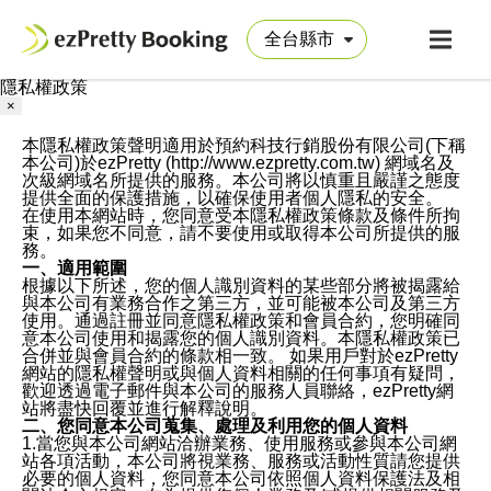
隱私權政策
×
本隱私權政策聲明適用於預約科技行銷股份有限公司(下稱
本公司)於ezPretty (http://www.ezpretty.com.tw) 網域名及
次級網域名所提供的服務。本公司將以慎重且嚴謹之態度
提供全面的保護措施，以確保使用者個人隱私的安全。
在使用本網站時，您同意受本隱私權政策條款及條件所拘
束，如果您不同意，請不要使用或取得本公司所提供的服
務。
一、適用範圍
根據以下所述，您的個人識別資料的某些部分將被揭露給
與本公司有業務合作之第三方，並可能被本公司及第三方
使用。通過註冊並同意隱私權政策和會員合約，您明確同
意本公司使用和揭露您的個人識別資料。本隱私權政策已
合併並與會員合約的條款相一致。 如果用戶對於ezPretty
網站的隱私權聲明或與個人資料相關的任何事項有疑問，
歡迎透過電子郵件與本公司的服務人員聯絡，ezPretty網
站將盡快回覆並進行解釋說明。
二、您同意本公司蒐集、處理及利用您的個人資料
1.當您與本公司網站洽辦業務、使用服務或參與本公司網
站各項活動，本公司將視業務、服務或活動性質請您提供
必要的個人資料，您同意本公司依照個人資料保護法及相