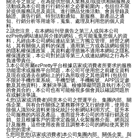
關法令之規定，在為提供您個人業務及/或提供相關服務及
活動或為本公司進行行銷分析之必要範圍內，包括但不限
於提供服務訊息及資訊、進行贈品兌換活動、會員登錄及
驗證、廣告行銷、特別活動通知、新服務、新產品之通
知、行銷分析等用途等，蒐集、處理及利用您的個人資
料。
2.請您注意，在本網站刊登廣告之第三人或與本公司
ezPretty網站連結與介接的網站，也可能蒐集您個人的資
料，凡經由本公司網站連結至第三方獨立管理、經營之網
站，其有關個人資料的保護，適用第三方或各該網站個別
的隱私權保護政策，其資料處理措施不適用本網站之隱私
權保護政策，本公司對於該等第三人或連結網站之行為不
負連帶責任。
3.本公司所屬ezPretty平台根據店家或消費者所要求的服務
功能需求或服務平台問題，本公司可使用您之前建立資料
及現在或過去在網站上的行為所取得之其他資料 (包括但
不限於手機作業系統、手機型號、手機帳號、APP設定參
數及其他資料)，來解決爭議、檢修障礙問題及執行本公司
的會員合約，本公司也有可能檢視多個會員以確認問題所
在或解決爭議。
4.您(店家或消費者)同意本公司之營運平台、集團內部、關
係企業、與有合作關係之業務夥伴交叉行銷使用，使用去
除個人識別化資料來強化統計分析網站利用方式、提升本
公司服務的內容及產品，進而提升本公司的市場行銷及促
銷、並且根據客戶的需求定義個人化製服務介面、網頁設
計及服務，這些使用改善並且調整本公司的網站使其更符
合您的需求。
5.您同意您(店家或消費者)本公司集團內部、關係企業、與