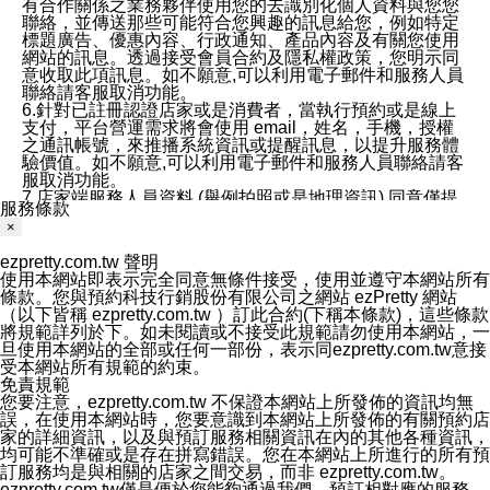
有合作關係之業務夥伴使用您的去識別化個人資料與您您
聯絡，並傳送那些可能符合您興趣的訊息給您，例如特定
標題廣告、優惠內容、行政通知、產品內容及有關您使用
網站的訊息。透過接受會員合約及隱私權政策，您明示同
意收取此項訊息。如不願意,可以利用電子郵件和服務人員
聯絡請客服取消功能。
6.針對已註冊認證店家或是消費者，當執行預約或是線上
支付，平台營運需求將會使用 email，姓名，手機，授權
之通訊帳號，來推播系統資訊或提醒訊息，以提升服務體
驗價值。如不願意,可以利用電子郵件和服務人員聯絡請客
服取消功能。
7.店家端服務人員資料 (舉例拍照或是地理資訊) 同意僅提
服務條款
供所屬店家管理人員可以使用消費者的作品集資料和員工
×
打卡個人圖像行為。本公司及ezPretty平台不會做任何使
用。
ezpretty.com.tw 聲明
三、本公司對您個人資料的揭露
使用本網站即表示完全同意無條件接受，使用並遵守本網站所有
1.基於現有服務平台的監管環境，預約科技保證不會揭露
條款。您與預約科技行銷股份有限公司之網站 ezPretty 網站
任何店家的營運資訊，且預約科技和店家均不能洩露消費
（以下皆稱 ezpretty.com.tw ）訂此合約(下稱本條款)，這些條款
者的個人資料。然而，在某些情況下，本公司可能會因受
將規範詳列於下。如未閱讀或不接受此規範請勿使用本網站，一
政府要求或法律規定，而被迫向政府或第三方提供資料。
旦使用本網站的全部或任何一部份，表示同ezpretty.com.tw意接
第三方也可能非法地攔截或存取傳輸的私人通訊，或會員
受本網站所有規範的約束。
可能濫用或誤用從本公司網站獲得的您的資料。因此，儘
免責規範
管本公司使用企業標準的保護措施來保護您的隱私，本公
您要注意，ezpretty.com.tw 不保證本網站上所發佈的資訊均無
司並未承諾您的個人識別資料或私人通訊將永遠保密。
誤，在使用本網站時，您要意識到本網站上所發佈的有關預約店
2.根據本公司的政策，本公司不會將涉及您的個人識別資
家的詳細資訊，以及與預訂服務相關資訊在內的其他各種資訊，
料出租或出售給第三方。
均可能不準確或是存在拼寫錯誤。您在本網站上所進行的所有預
3. 本公司、所屬集團、關係企業或與其合作行銷之第三方
訂服務均是與相關的店家之間交易，而非 ezpretty.com.tw。
業務合作公司會在您同意之情形下，始得利用您的個人資
ezpretty.com.tw僅是便於您能夠通過我們，預訂相對應的服務。