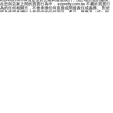
料於行銷活動資訊、商品訊息或新服務等相關行銷，且於
在您與店家之間的買賣行為中， ezpretty.com.tw 不屬於買賣行
首次行銷時，將提供您表示拒絕行銷之方式，本公司不會
為的任何相關方，不會承擔任何直接或間接責任或義務。 對於
向您索取相關費用。如您拒絕接受行銷服務或嗣後欲拒絕
因為使用本網站上所提供的任何資訊、產品、服務及（或）材
時，均可隨時通知本公司，本公司、所屬集團、關係企業
料，而產生或導致的任何損失或損害，ezpretty.com.tw 及其管
或與其合作行銷之第三方業務合作公司或第三方業務合作
理人員、員工或代表人均對此不承擔任何責任。 儘管
公司將立即停止利用您的個人資料行銷。
ezpretty.com.tw 已經盡了適當努力確保本網站上所列的服務符
四、個人資料利用之期間、地區、對象及方式如下
合合理的標準，仍不得將本網站內所列出的任何服務視為
1.期間：您同意於本公司存續期間或依法令之資料保存期
ezpretty.com.tw 推薦的服務，或是認為其代表該服務將會適用
間內，以及您的個人資料蒐集之目的消失或期限屆滿時，
於該用戶。如果該服務不適用於您，ezpretty.com.tw 將對此不
本公司得繼續保存、處理或利用您的個人資料。
承擔任何責任。
2.地區：就中華民國領域內。
網站使用者的守法義務及承諾
3.對象：本公司所屬公司(本公司)及其分公司、本公司之關
本條款構成您與 ezPretty 間之有效契約。 本條款中如有一部無
係企業、其他與本公司有業務往來或合作之機構。
效時，不影響其他條款之效力。 本條款如有未盡之處，雙方均
4.方式：以電話、簡訊、電子郵件、紙本或其他合於當時
應依誠實信用、平等互惠原則，共商解決之道。
科技之適當方式作個人資料之利用，(包括任何依法得利用
年齡和責任
之方式，但不限於使用於本網站或與外部合作之行銷)並於
你向 ezpretty.com.tw您確認您已經達到使用本網站的合法年
法令容許之範圍內，為行銷建檔、揭露、轉介或交互運用
齡。可以針對您在使用本網站時產生的任何責任，形成有約束力
予本公司及其合作對象。
的法律責任。您理解使用本網站時及他人使用您的登錄資訊使用
五、個人資料之類別
本網站時所產生的交易責任。
本聲明所指之個人資料類別如下:
網站連結
1.您提供之資料，包括您的姓名、性別、連絡方式(包括但
本網站可能包含有通往ezpretty.com.tw以外的其他方所運營網站
不限於電話、E-MAIL及地址等)、服務單位、職稱、為完
的超連結。此類超連結僅提供用於參考。此類網站不是由
成收款或付款所需之資料、IＰ位址、及其他得以直接或間
ezpretty.com.tw 控制，我們對其內容不承擔任何責任。在本網
接識別使用者身分之個人資料，及執行職務或業務之必要
站上加入通往此類網站的超連結，並非暗示我們贊同此類網站上
範圍內所需蒐集、處理及利用的個人資料。
的材料或是與其經營人之間存在任何聯繫。
2.為提升服務品質，本公司會依照所提供服務之性質，記
智慧財產權聲明
錄使用者的IP位址、以及在本公司內的瀏覽活動(例如，使
本網站上的所有資訊、內容、圖片、文字、聲音、圖像22、按
用者所使用的軟硬體、所點選的網頁)等資料，但是這些資
鈕、商標、服務標章及商品名稱均受中華民國國家法律及國際條