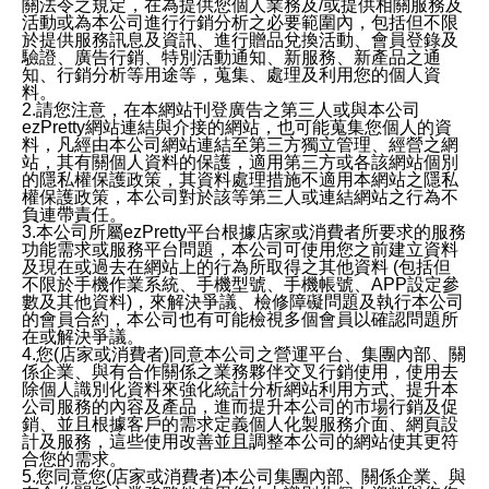
關法令之規定，在為提供您個人業務及/或提供相關服務及
活動或為本公司進行行銷分析之必要範圍內，包括但不限
於提供服務訊息及資訊、進行贈品兌換活動、會員登錄及
驗證、廣告行銷、特別活動通知、新服務、新產品之通
知、行銷分析等用途等，蒐集、處理及利用您的個人資
料。
2.請您注意，在本網站刊登廣告之第三人或與本公司
ezPretty網站連結與介接的網站，也可能蒐集您個人的資
料，凡經由本公司網站連結至第三方獨立管理、經營之網
站，其有關個人資料的保護，適用第三方或各該網站個別
的隱私權保護政策，其資料處理措施不適用本網站之隱私
權保護政策，本公司對於該等第三人或連結網站之行為不
負連帶責任。
3.本公司所屬ezPretty平台根據店家或消費者所要求的服務
功能需求或服務平台問題，本公司可使用您之前建立資料
及現在或過去在網站上的行為所取得之其他資料 (包括但
不限於手機作業系統、手機型號、手機帳號、APP設定參
數及其他資料)，來解決爭議、檢修障礙問題及執行本公司
的會員合約，本公司也有可能檢視多個會員以確認問題所
在或解決爭議。
4.您(店家或消費者)同意本公司之營運平台、集團內部、關
係企業、與有合作關係之業務夥伴交叉行銷使用，使用去
除個人識別化資料來強化統計分析網站利用方式、提升本
公司服務的內容及產品，進而提升本公司的市場行銷及促
銷、並且根據客戶的需求定義個人化製服務介面、網頁設
計及服務，這些使用改善並且調整本公司的網站使其更符
合您的需求。
5.您同意您(店家或消費者)本公司集團內部、關係企業、與