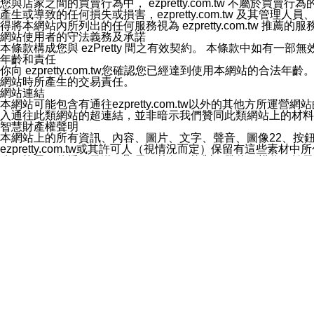
您與店家之間的買賣行為中， ezpretty.com.tw 不
3.LINE 帳號未封鎖傳送訊息之 LINE 官方帳號。
產生或導致的任何損失或損害，ezpretty.com.tw 及其管理
欲變更通知型訊息的設定，操作如下：
得將本網站內所列出的任何服務視為 ezpretty.com.tw 推
1.點選「主頁」＞「設定」
網站使用者的守法義務及承諾
2.點選「隱私設定」
本條款構成您與 ezPretty 間之有效契約。 本條款中如
3.點選「提供使用資料」
年齡和責任
4.點選「LINE通知型訊息」
你向 ezpretty.com.tw您確認您已經達到使用本網站
5.開關「接收LINE通知型訊息」
網站時所產生的交易責任。
❗️關閉「接收通知型訊息」後，將不會接收到來自任何企業
網站連結
本網站可能包含有通往ezpretty.com.tw以外的其他方所運營
入通往此類網站的超連結，並非暗示我們贊同此類網站上的材料
智慧財產權聲明
本網站上的所有資訊、內容、圖片、文字、聲音、圖像22、按
ezpretty.com.tw或其許可人（視情況而定）保留有
改、拷貝、傳播、發送、顯示、執行、複製、發佈、模仿、轉發
法或其他智慧財產權或 ezpretty.com.tw、其許可人
賠償
您同意因您使用本網站，而導致 ezpretty.com.tw、
您承擔賠償並保證 ezpretty.com.tw、其分公司、所屬機
免責聲明
您對本網站的所有使用均由您自擔風險。 因下載使用、參考或
己承擔全部責任。您同意 ezpretty.com.tw 及向ezpr
全部的索賠權利，無論是基於合約、侵權行為或其他依據。 ezpr
那些可損害或影響本網站管理、安全性、公正性和完整性，或是損害或
漏、中斷、刪除、缺陷、延遲或任何事件或事故，ezpretty.
其中包括但不僅限於有關本網站上服務、資訊及（或）聲明的保證或承
時間內對任一條款或多條條款的強制實施，不得將此視為放棄這
法律效應。 ezpretty.com.tw有權隨時變更本使用條