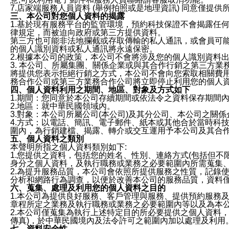
7.店家端服務人員資料 (舉例拍照或是地理資訊) 同意僅提
三、本公司對您個人資料的揭露
1.基於現有服務平台的監管環境，預約科技保證不會揭露任
律規定，而被迫向政府或第三方提供資料。
第三方也可能非法地攔截或存取傳輸的私人通訊，或會員可
的個人識別資料或私人通訊將永遠保密。
2.根據本公司的政策，本公司不會將涉及您的個人識別資料
3. 本公司、所屬集團、關係企業或與其合作行銷之第三方
將提供您表示拒絕行銷之方式，本公司不會向您索取相關費
務合作公司或第三方業務合作公司將立即停止利用您的個人
四、個人資料利用之期間、地區、對象及方式如下
1.期間：您同意於本公司存續期間或依法令之資料保存期間
2.地區：就中華民國領域內。
3.對象：本公司所屬公司(本公司)及其分公司、本公司之關
4.方式：以電話、簡訊、電子郵件、紙本或其他合於當時科
圍內，為行銷建檔、揭露、轉介或交互運用予本公司及其合
五、個人資料之類別
本聲明所指之個人資料類別如下:
1.您提供之資料，包括您的姓名、性別、連絡方式(包括但不
身分之個人資料，及執行職務或業務之必要範圍內所需蒐集
2.為提升服務品質，本公司會依照所提供服務之性質，記錄
分析和網路行為調查，以便於改善本公司的服務品質，資料
六、蒐集、處理及利用您的個人資料之目的
1.本公司為提供良好服務、客戶管理與服務、提供預約服務
章程所定之業務及執行職務或業務之必要範圍內等以及為本
2.本公司僅蒐集為執行上述特定目的所必要提供之個人資料
傳真)，於中華民國境內及法令許可之範圍內加以處理及利用
七、資料安全性