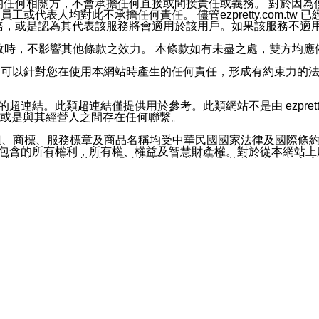
屬於買賣行為的任何相關方，不會承擔任何直接或間接責任或義務。 
人員、員工或代表人均對此不承擔任何責任。 儘管ezpretty.co
薦的服務，或是認為其代表該服務將會適用於該用戶。如果該服務不適用於您，
有一部無效時，不影響其他條款之效力。 本條款如有未盡之處，雙方
的合法年齡。可以針對您在使用本網站時產生的任何責任，形成有約束
官方帳號或認證官方帳號的通知型訊息。
網站的超連結。此類超連結僅提供用於參考。此類網站不是由 ezpret
或是與其經營人之間存在任何聯繫。
鈕、商標、服務標章及商品名稱均受中華民國國家法律及國際條
這些素材中所包含的所有權利，所有權、權益及智慧財產權。對於從本
或出售。除非本協議中明確指出，這些條款和條件中的任何內容
或任何協力廠商的業主權益中規定的任何權利的推斷結果。 如有任何人
其分公司、所屬機構、管理人員、代理人及其他合作夥伴和員工遭受的
構、管理人員、代理人及其他合作夥伴和員工不受損失。
依賴本網站上所提供的資訊、產品、服務或素材或通過使用本網
etty.com.tw提供電信及網路服務的提供商不會因您使用或不能使
etty.com.tw 不聲明、保證或承諾本網站或支持該網站的
影響本網站任何部分正常運行，且超出ezpretty.com.t
com.tw 不承擔任何責任。 在適用法律許可的最大範圍內，所
諾，其中包括但不僅限於其精確性、完整性或適銷性、品質或適用於特
些條款或是這些條款相關的權利。這些條款中使用的標題僅為了
款之內容及本網站上內容而不另行通知，同時，不對您、其他任何用戶