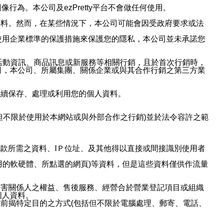
行為。本公司及ezPretty平台不會做任何使用。
資料。然而，在某些情況下，本公司可能會因受政府要求或法
使用企業標準的保護措施來保護您的隱私，本公司並未承諾您
活動資訊、商品訊息或新服務等相關行銷，且於首次行銷時，
司，本公司、所屬集團、關係企業或與其合作行銷之第三方業
繼續保存、處理或利用您的個人資料。
但不限於使用於本網站或與外部合作之行銷)並於法令容許之範
或付款所需之資料、IＰ位址、及其他得以直接或間接識別使用者
用的軟硬體、所點選的網頁)等資料，但是這些資料僅供作流量
利害關係人之權益、售後服務、經營合於營業登記項目或組織
個人資料。
前揭特定目的之方式(包括但不限於電腦處理、郵寄、電話、