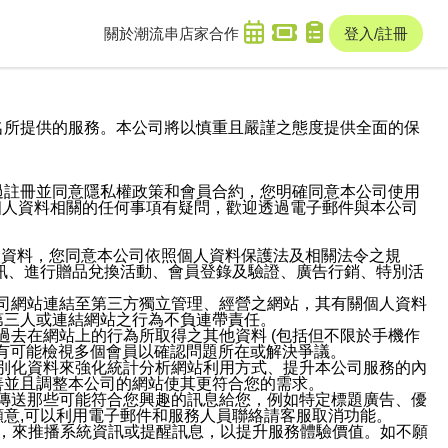
關於潮流串
店家合作
登入/註冊
域名及次級網域名所提供的服務。本公司將以慎重且嚴謹之態度提供全面的保
過註冊並同意隱私權政策和會員合約，您明確同意本公司使用
與個人資料相關的任何事項有疑問，歡迎透過電子郵件與本公司
人資料，您同意本公司依照個人資料保護法及相關法令之規
訊、進行贈品兌換活動、會員登錄及驗證、廣告行銷、特別活
本公司網站連結至第三方獨立管理、經營之網站，其有關個人資料
第三人或連結網站之行為不負連帶責任。
或過去在網站上的行為所取得之其他資料 (包括但不限於手機作
也有可能檢視多個會員以確認問題所在或解決爭議。
識別化資料來強化統計分析網站利用方式、提升本公司服務的內
善並且調整本公司的網站使其更符合您的需求。
並傳送那些可能符合您興趣的訊息給您，例如特定標題廣告、優
意,可以利用電子郵件和服務人員聯絡請客服取消功能。
帳號，來推播系統資訊或提醒訊息，以提升服務體驗價值。如不願