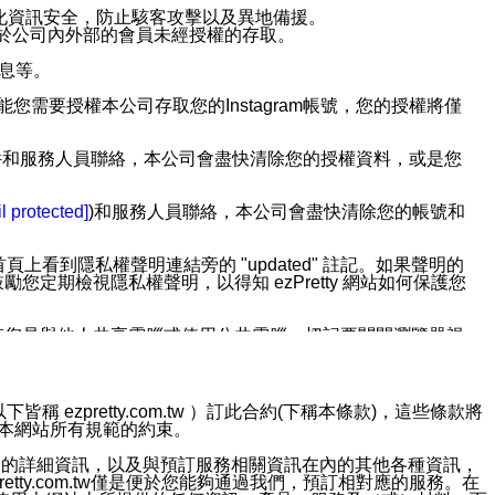
強化資訊安全，防止駭客攻擊以及異地備援。
免於公司內外部的會員未經授權的存取。
訊息等。
用此功能您需要授權本公司存取您的Instagram帳號，您的授權將僅
透過電子郵件和服務人員聯絡，本公司會盡快清除您的授權資料，或是您
。
l protected]
)和服務人員聯絡，本公司會盡快清除您的帳號和
上看到隱私權聲明連結旁的 "updated" 註記。如果聲明的
期檢視隱私權聲明，以得知 ezPretty 網站如何保護您
若您是與他人共享電腦或使用公共電腦，切記要關閉瀏覽器視
依照該資料或電子郵件所指示之方法、說明或功能連結，隨時
ezpretty.com.tw ）訂此合約(下稱本條款)，這些條款將
接受本網站所有規範的約束。
者，將可收到通知型訊息。
約店家的詳細資訊，以及與預訂服務相關資訊在內的其他各種資訊，
etty.com.tw僅是便於您能夠通過我們，預訂相對應的服務。在