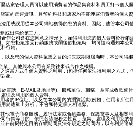
供所屬店家管理人員可以使用消費者的作品集資料和員工打卡個人圖像
何店家的營運資訊，且預約科技和店家均不能洩露消費者的個人
能濫用或誤用從本公司網站獲得的您的資料。因此，儘管本公司
出租或出售給第三方。
業務合作公司會在您同意之情形下，始得利用您的個人資料於行銷
用。如您拒絕接受行銷服務或嗣後欲拒絕時，均可隨時通知本公
資料行銷。
內，以及您的個人資料蒐集之目的消失或期限屆滿時，本公司得
係企業、其他與本公司有業務往來或合作之機構。
技之適當方式作個人資料之利用，(包括任何依法得利用之方式，
作對象。
限於電話、E-MAIL及地址等)、服務單位、職稱、為完成收款
、處理及利用的個人資料。
使用者的IP位址、以及在本公司內的瀏覽活動(例如，使用者所使
僅用於總量上分析，不會和特定個人相連繫。
及其他電子商務服務、履行法定或合約義務、保護當事人及相關
公司行銷等目的，依照各該服務之性質，蒐集、處理及利用您的
，並在前揭特定目的存續期間及法令規定之期間內，以有利於達成
。