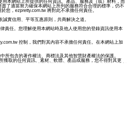
對於因為使用本網站上所提供的任何資訊、產品、服務及（或）材料，而
m.tw 已經盡了適當努力確保本網站上所列的服務符合合理的標準，仍不
ezpretty.com.tw 將對此不承擔任何責任。
均應依誠實信用、平等互惠原則，共商解決之道。
力的法律責任。您理解使用本網站時及他人使用您的登錄資訊使用本
ty.com.tw 控制，我們對其內容不承擔任何責任。在本網站上加
約中所包含的著作權法、商標法及其他智慧財產權法的保護。
網站上所獲取的任何資訊、素材、軟體、產品或服務，您不得對其更
不應被解釋為任何暗示或其他任何許可，或任何著作權法、商標
違反此規定，我們將追究其法律責任。
任何損失、責任及協力廠商的任何索賠或要求（包括律師費），將由
站而獲取到的資訊，而導致您遭受的任何風險或損失，將由您自
用本網站而造成的任何損失負責，同時，您會在此放棄有關此損失的所有及
伺服器不會發生缺陷，其中包括但不僅限於病毒或其他有害元素。對於
w 控制範圍的任何病毒感染、BUG、篡改、技術故障、錯誤、遺
有明示、暗示或法定及其他聲明、保證和條款均予以最大限度的排除，
定目的等。 ezpretty.com.tw 不能持續或在某階段
方便目的，其不應影響這些條款的範圍或意義，或是產生其他的
或任何協力廠商承擔任何責任。 在每次訪問網站時，您應檢查一下這