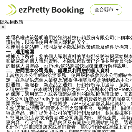
隱私權政策
×
本隱私權政策聲明適用於預約科技行銷股份有限公司(下稱本公司)於ezP
護措施，以確保使用者個人隱私的安全。
在使用本網站時，您同意受本隱私權政策條款及條件所拘束
一、適用範圍
根據以下所述，您的個人識別資料的某些部分將被揭露給與
和揭露您的個人識別資料。本隱私權政策已合併並與會員合約的
的服務人員聯絡，ezPretty網站將盡快回覆並進行解釋說明。
二、您同意本公司蒐集、處理及利用您的個人資料
1.當您與本公司網站洽辦業務、使用服務或參與本公司網站
定，在為提供您個人業務及/或提供相關服務及活動或為本
動通知、新服務、新產品之通知、行銷分析等用途等，蒐集
2.請您注意，在本網站刊登廣告之第三人或與本公司ezPr
的保護，適用第三方或各該網站個別的隱私權保護政策，其
3.本公司所屬ezPretty平台根據店家或消費者所要求的
業系統、手機型號、手機帳號、APP設定參數及其他資料)
4.您(店家或消費者)同意本公司之營運平台、集團內部、
容及產品，進而提升本公司的市場行銷及促銷、並且根據客
5.您同意您(店家或消費者)本公司集團內部、關係企業、
惠內容、行政通知、產品內容及有關您使用網站的訊息。透過
6.針對已註冊認證店家或是消費者，當執行預約或是線上支付
意,可以利用電子郵件和服務人員聯絡請客服取消功能。