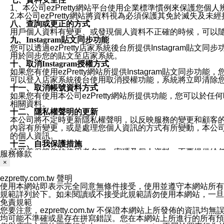
1、本公司ezPretty網站平台使用企業標準慣例來保護
2.本公司ezPretty網站將資料視為必須保護其免於滅
八、查詢或更正的方式
用戶個人資料有變更、或發現個人資料不正確的時候，可以隨時
九、Instagram貼文同步功能
您可以透過ezPretty店家系統後台所提供Instagram貼文同
用於同步您的貼文至店家系統。
十、取消Instagram授權方式
如果您有使用ezPretty網站所提供Instagram貼文同
可以登入店家系統後台使用取消授權功能，系統將立即清除您的
十一、取消帳號資料方式
如果您有使用本公司ezPretty網站所提供功能，您可以於任何
相關資料。
十二、隱私權聲明的更新
本公司將不定時更新隱私權聲明，以反映服務的變更和顧客的意見反
內容有所變更，或是處理您個人資訊的方式有所變動，本公司一
的個人資訊。
十三、自我保護措施
請妥善保管您的使用者名稱、密碼及個人資料，不要提供給
服務條款
窗，以防止他人讀取您的個人資料、信件或進入所機關管理
×
十四、傳送宣傳本站資訊或電子郵件之政策
您同意本公司網站，透過您所提供的郵件地址與您取得聯絡
ezpretty.com.tw 聲明
停止接收這些資料或電子郵件。
使用本網站即表示完全同意無條件接受，使用並遵守本網站所有條款。您與
十五、訊息通知
規範詳列於下。如未閱讀或不接受此規範請勿使用本網站，一旦使用本
本公司/本服務將以通知型訊息傳送重要訊息給您。即使未加
免責規範
本公司/本服務傳送之通知型訊息以對您有效且重要的訊息為
您要注意，ezpretty.com.tw 不保證本網站上所發佈
1.LINE 帳號設定的電話號碼與本公司/本服務所傳來的電話
均可能不準確或是存在拼寫錯誤。您在本網站上所進行的所有預訂服務均是與
2.該 LINE 帳號已在 LINE APP 設定中，同意接收通知型訊