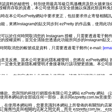
您個人辨認資料的秘密性，特別使用最高等級亞馬遜機房及防火牆來
失及未經授權而存取的資產，本公司使用多項安全措施以保護此類資料
在本公司ezPretty網站中要求更正，包括要求停止寄發相關
步功能，來將Instagram的貼文同步到 ezPretty 的作品集，使
步功能，您可以於任何時間取消您的 Instagram 授權，只需要
授權資料，並完全清除您透過此功能所同步的Instagram貼文
時間取消您的帳號或是資料，只需要透過電子郵件( e-mail:
[emai
應。當本公司更新此隱私權聲明，您將在 ezPretty網站 首頁
定會先更新隱私權聲明才會接著執行該項變更措施。本公司鼓勵您定
任何人。在您完成個人化服務之使用後，請務必記得登出帳號。
區。
並傳送或宣傳本網站各項服務之資料或電子郵件供您參考。您能
預約科技行銷股份有限公司之網站 ezPretty 網站 （以下皆稱 
網站的全部或任何一部份，表示同ezpretty.com.tw意
入本公司/本服務好友，您仍可接收到通知型訊息。
限，以廣告或其他目的的訊息皆不會被傳送。滿足以下三個條件
的資訊均無誤，在使用本網站時，您要意識到本網站上所發佈的有關預
號碼比對相符。
相關的店家之間交易，而非 ezpretty.com.tw。 ezpr
息。