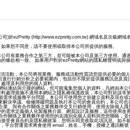
retty (http://www.ezpretty.com.tw) 網
，如果您不同意，請不要使用或取得本公司所提供的服務。
本公司有業務合作之第三方，並可能被本公司及第三方使用。通
條款相一致。 如果用戶對於ezPretty網站的隱私權聲明或
各項活動，本公司將視業務、服務或活動性質請您提供必要的個
公司進行行銷分析之必要範圍內，包括但不限於提供服務訊息及資
、處理及利用您的個人資料。
etty網站連結與介接的網站，也可能蒐集您個人的資料，凡經由
資料處理措施不適用本網站之隱私權保護政策，本公司對於該等
服務功能需求或服務平台問題，本公司可使用您之前建立資料及現在
，來解決爭議、檢修障礙問題及執行本公司的會員合約，本公司
關係企業、與有合作關係之業務夥伴交叉行銷使用，使用去除個人
戶的需求定義個人化製服務介面、網頁設計及服務，這些使用改
與有合作關係之業務夥伴使用您的去識別化個人資料與您您聯絡，
接受會員合約及隱私權政策，您明示同意收取此項訊息。如不願
，平台營運需求將會使用 email，姓名，手機，授權之通訊