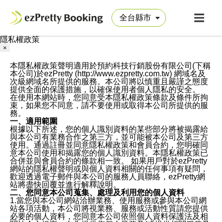
隱私權政策
×
本隱私權政策聲明適用於預約科技行銷股份有限公司(下稱
本公司)於ezPretty (http://www.ezpretty.com.tw) 網域名及
次級網域名所提供的服務。本公司將以慎重且嚴謹之態度
提供全面的保護措施，以確保使用者個人隱私的安全。
在使用本網站時，您同意受本隱私權政策條款及條件所拘
束，如果您不同意，請不要使用或取得本公司所提供的服
務。
一、適用範圍
根據以下所述，您的個人識別資料的某些部分將被揭露給
與本公司有業務合作之第三方，並可能被本公司及第三方
使用。通過註冊並同意隱私權政策和會員合約，您明確同
意本公司使用和揭露您的個人識別資料。本隱私權政策已
合併並與會員合約的條款相一致。 如果用戶對於ezPretty
網站的隱私權聲明或與個人資料相關的任何事項有疑問，
歡迎透過電子郵件與本公司的服務人員聯絡，ezPretty網
站將盡快回覆並進行解釋說明。
二、您同意本公司蒐集、處理及利用您的個人資料
1.當您與本公司網站洽辦業務、使用服務或參與本公司網
站各項活動，本公司將視業務、服務或活動性質請您提供
必要的個人資料，您同意本公司依照個人資料保護法及相