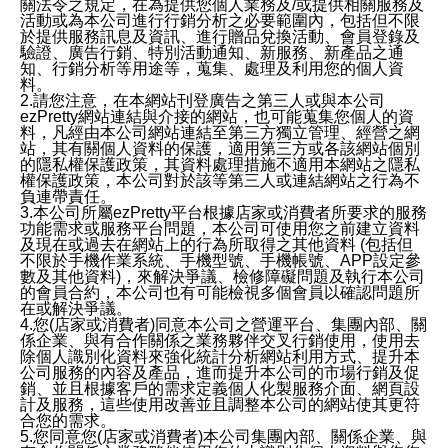
關法令之規定，在為提供您個人業務及/或提供相關服務及
活動或為本公司進行行銷分析之必要範圍內，包括但不限
於提供服務訊息及資訊、進行贈品兌換活動、會員登錄及
驗證、廣告行銷、特別活動通知、新服務、新產品之通
知、行銷分析等用途等，蒐集、處理及利用您的個人資
料。
2.請您注意，在本網站刊登廣告之第三人或與本公司
ezPretty網站連結與介接的網站，也可能蒐集您個人的資
料，凡經由本公司網站連結至第三方獨立管理、經營之網
站，其有關個人資料的保護，適用第三方或各該網站個別
的隱私權保護政策，其資料處理措施不適用本網站之隱私
權保護政策，本公司對於該等第三人或連結網站之行為不
負連帶責任。
3.本公司所屬ezPretty平台根據店家或消費者所要求的服務
功能需求或服務平台問題，本公司可使用您之前建立資料
及現在或過去在網站上的行為所取得之其他資料 (包括但
不限於手機作業系統、手機型號、手機帳號、APP設定參
數及其他資料)，來解決爭議、檢修障礙問題及執行本公司
的會員合約，本公司也有可能檢視多個會員以確認問題所
在或解決爭議。
4.您(店家或消費者)同意本公司之營運平台、集團內部、關
係企業、與有合作關係之業務夥伴交叉行銷使用，使用去
除個人識別化資料來強化統計分析網站利用方式、提升本
公司服務的內容及產品，進而提升本公司的市場行銷及促
銷、並且根據客戶的需求定義個人化製服務介面、網頁設
計及服務，這些使用改善並且調整本公司的網站使其更符
合您的需求。
5.您同意您(店家或消費者)本公司集團內部、關係企業、與