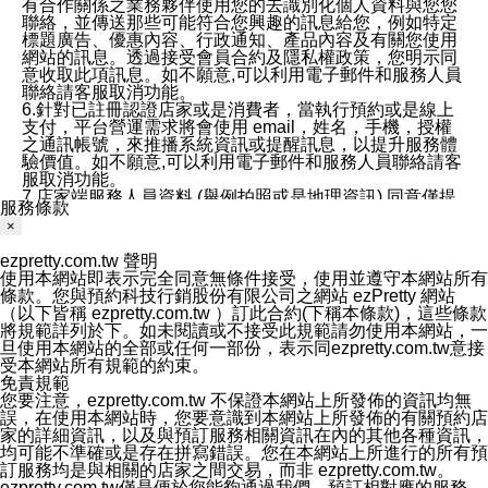
有合作關係之業務夥伴使用您的去識別化個人資料與您您
聯絡，並傳送那些可能符合您興趣的訊息給您，例如特定
標題廣告、優惠內容、行政通知、產品內容及有關您使用
網站的訊息。透過接受會員合約及隱私權政策，您明示同
意收取此項訊息。如不願意,可以利用電子郵件和服務人員
聯絡請客服取消功能。
6.針對已註冊認證店家或是消費者，當執行預約或是線上
支付，平台營運需求將會使用 email，姓名，手機，授權
之通訊帳號，來推播系統資訊或提醒訊息，以提升服務體
驗價值。如不願意,可以利用電子郵件和服務人員聯絡請客
服取消功能。
7.店家端服務人員資料 (舉例拍照或是地理資訊) 同意僅提
服務條款
供所屬店家管理人員可以使用消費者的作品集資料和員工
×
打卡個人圖像行為。本公司及ezPretty平台不會做任何使
用。
ezpretty.com.tw 聲明
三、本公司對您個人資料的揭露
使用本網站即表示完全同意無條件接受，使用並遵守本網站所有
1.基於現有服務平台的監管環境，預約科技保證不會揭露
條款。您與預約科技行銷股份有限公司之網站 ezPretty 網站
任何店家的營運資訊，且預約科技和店家均不能洩露消費
（以下皆稱 ezpretty.com.tw ）訂此合約(下稱本條款)，這些條款
者的個人資料。然而，在某些情況下，本公司可能會因受
將規範詳列於下。如未閱讀或不接受此規範請勿使用本網站，一
政府要求或法律規定，而被迫向政府或第三方提供資料。
旦使用本網站的全部或任何一部份，表示同ezpretty.com.tw意接
第三方也可能非法地攔截或存取傳輸的私人通訊，或會員
受本網站所有規範的約束。
可能濫用或誤用從本公司網站獲得的您的資料。因此，儘
免責規範
管本公司使用企業標準的保護措施來保護您的隱私，本公
您要注意，ezpretty.com.tw 不保證本網站上所發佈的資訊均無
司並未承諾您的個人識別資料或私人通訊將永遠保密。
誤，在使用本網站時，您要意識到本網站上所發佈的有關預約店
2.根據本公司的政策，本公司不會將涉及您的個人識別資
家的詳細資訊，以及與預訂服務相關資訊在內的其他各種資訊，
料出租或出售給第三方。
均可能不準確或是存在拼寫錯誤。您在本網站上所進行的所有預
3. 本公司、所屬集團、關係企業或與其合作行銷之第三方
訂服務均是與相關的店家之間交易，而非 ezpretty.com.tw。
業務合作公司會在您同意之情形下，始得利用您的個人資
ezpretty.com.tw僅是便於您能夠通過我們，預訂相對應的服務。