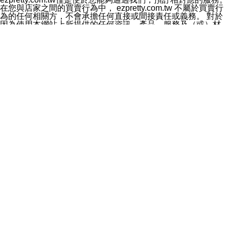
料於行銷活動資訊、商品訊息或新服務等相關行銷，且於
在您與店家之間的買賣行為中， ezpretty.com.tw 不屬於買賣行
首次行銷時，將提供您表示拒絕行銷之方式，本公司不會
為的任何相關方，不會承擔任何直接或間接責任或義務。 對於
向您索取相關費用。如您拒絕接受行銷服務或嗣後欲拒絕
因為使用本網站上所提供的任何資訊、產品、服務及（或）材
時，均可隨時通知本公司，本公司、所屬集團、關係企業
料，而產生或導致的任何損失或損害，ezpretty.com.tw 及其管
或與其合作行銷之第三方業務合作公司或第三方業務合作
理人員、員工或代表人均對此不承擔任何責任。 儘管
公司將立即停止利用您的個人資料行銷。
ezpretty.com.tw 已經盡了適當努力確保本網站上所列的服務符
四、個人資料利用之期間、地區、對象及方式如下
合合理的標準，仍不得將本網站內所列出的任何服務視為
1.期間：您同意於本公司存續期間或依法令之資料保存期
ezpretty.com.tw 推薦的服務，或是認為其代表該服務將會適用
間內，以及您的個人資料蒐集之目的消失或期限屆滿時，
於該用戶。如果該服務不適用於您，ezpretty.com.tw 將對此不
本公司得繼續保存、處理或利用您的個人資料。
承擔任何責任。
2.地區：就中華民國領域內。
網站使用者的守法義務及承諾
3.對象：本公司所屬公司(本公司)及其分公司、本公司之關
本條款構成您與 ezPretty 間之有效契約。 本條款中如有一部無
係企業、其他與本公司有業務往來或合作之機構。
效時，不影響其他條款之效力。 本條款如有未盡之處，雙方均
4.方式：以電話、簡訊、電子郵件、紙本或其他合於當時
應依誠實信用、平等互惠原則，共商解決之道。
科技之適當方式作個人資料之利用，(包括任何依法得利用
年齡和責任
之方式，但不限於使用於本網站或與外部合作之行銷)並於
你向 ezpretty.com.tw您確認您已經達到使用本網站的合法年
法令容許之範圍內，為行銷建檔、揭露、轉介或交互運用
齡。可以針對您在使用本網站時產生的任何責任，形成有約束力
予本公司及其合作對象。
的法律責任。您理解使用本網站時及他人使用您的登錄資訊使用
五、個人資料之類別
本網站時所產生的交易責任。
本聲明所指之個人資料類別如下:
網站連結
1.您提供之資料，包括您的姓名、性別、連絡方式(包括但
本網站可能包含有通往ezpretty.com.tw以外的其他方所運營網站
不限於電話、E-MAIL及地址等)、服務單位、職稱、為完
的超連結。此類超連結僅提供用於參考。此類網站不是由
成收款或付款所需之資料、IＰ位址、及其他得以直接或間
ezpretty.com.tw 控制，我們對其內容不承擔任何責任。在本網
接識別使用者身分之個人資料，及執行職務或業務之必要
站上加入通往此類網站的超連結，並非暗示我們贊同此類網站上
範圍內所需蒐集、處理及利用的個人資料。
的材料或是與其經營人之間存在任何聯繫。
2.為提升服務品質，本公司會依照所提供服務之性質，記
智慧財產權聲明
錄使用者的IP位址、以及在本公司內的瀏覽活動(例如，使
本網站上的所有資訊、內容、圖片、文字、聲音、圖像22、按
用者所使用的軟硬體、所點選的網頁)等資料，但是這些資
鈕、商標、服務標章及商品名稱均受中華民國國家法律及國際條