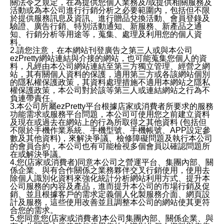
關法令之規定，在為提供您個人業務及/或提供相關服務及
活動或為本公司進行行銷分析之必要範圍內，包括但不限
於提供服務訊息及資訊、進行贈品兌換活動、會員登錄及
驗證、廣告行銷、特別活動通知、新服務、新產品之通
知、行銷分析等用途等，蒐集、處理及利用您的個人資
料。
2.請您注意，在本網站刊登廣告之第三人或與本公司
ezPretty網站連結與介接的網站，也可能蒐集您個人的資
料，凡經由本公司網站連結至第三方獨立管理、經營之網
站，其有關個人資料的保護，適用第三方或各該網站個別
的隱私權保護政策，其資料處理措施不適用本網站之隱私
權保護政策，本公司對於該等第三人或連結網站之行為不
負連帶責任。
3.本公司所屬ezPretty平台根據店家或消費者所要求的服務
功能需求或服務平台問題，本公司可使用您之前建立資料
及現在或過去在網站上的行為所取得之其他資料 (包括但
不限於手機作業系統、手機型號、手機帳號、APP設定參
數及其他資料)，來解決爭議、檢修障礙問題及執行本公司
的會員合約，本公司也有可能檢視多個會員以確認問題所
在或解決爭議。
4.您(店家或消費者)同意本公司之營運平台、集團內部、關
係企業、與有合作關係之業務夥伴交叉行銷使用，使用去
除個人識別化資料來強化統計分析網站利用方式、提升本
公司服務的內容及產品，進而提升本公司的市場行銷及促
銷、並且根據客戶的需求定義個人化製服務介面、網頁設
計及服務，這些使用改善並且調整本公司的網站使其更符
合您的需求。
5.您同意您(店家或消費者)本公司集團內部、關係企業、與