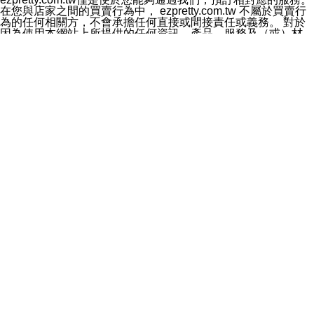
料於行銷活動資訊、商品訊息或新服務等相關行銷，且於
在您與店家之間的買賣行為中， ezpretty.com.tw 不屬於買賣行
首次行銷時，將提供您表示拒絕行銷之方式，本公司不會
為的任何相關方，不會承擔任何直接或間接責任或義務。 對於
向您索取相關費用。如您拒絕接受行銷服務或嗣後欲拒絕
因為使用本網站上所提供的任何資訊、產品、服務及（或）材
時，均可隨時通知本公司，本公司、所屬集團、關係企業
料，而產生或導致的任何損失或損害，ezpretty.com.tw 及其管
或與其合作行銷之第三方業務合作公司或第三方業務合作
理人員、員工或代表人均對此不承擔任何責任。 儘管
公司將立即停止利用您的個人資料行銷。
ezpretty.com.tw 已經盡了適當努力確保本網站上所列的服務符
四、個人資料利用之期間、地區、對象及方式如下
合合理的標準，仍不得將本網站內所列出的任何服務視為
1.期間：您同意於本公司存續期間或依法令之資料保存期
ezpretty.com.tw 推薦的服務，或是認為其代表該服務將會適用
間內，以及您的個人資料蒐集之目的消失或期限屆滿時，
於該用戶。如果該服務不適用於您，ezpretty.com.tw 將對此不
本公司得繼續保存、處理或利用您的個人資料。
承擔任何責任。
2.地區：就中華民國領域內。
網站使用者的守法義務及承諾
3.對象：本公司所屬公司(本公司)及其分公司、本公司之關
本條款構成您與 ezPretty 間之有效契約。 本條款中如有一部無
係企業、其他與本公司有業務往來或合作之機構。
效時，不影響其他條款之效力。 本條款如有未盡之處，雙方均
4.方式：以電話、簡訊、電子郵件、紙本或其他合於當時
應依誠實信用、平等互惠原則，共商解決之道。
科技之適當方式作個人資料之利用，(包括任何依法得利用
年齡和責任
之方式，但不限於使用於本網站或與外部合作之行銷)並於
你向 ezpretty.com.tw您確認您已經達到使用本網站的合法年
法令容許之範圍內，為行銷建檔、揭露、轉介或交互運用
齡。可以針對您在使用本網站時產生的任何責任，形成有約束力
予本公司及其合作對象。
的法律責任。您理解使用本網站時及他人使用您的登錄資訊使用
五、個人資料之類別
本網站時所產生的交易責任。
本聲明所指之個人資料類別如下:
網站連結
1.您提供之資料，包括您的姓名、性別、連絡方式(包括但
本網站可能包含有通往ezpretty.com.tw以外的其他方所運營網站
不限於電話、E-MAIL及地址等)、服務單位、職稱、為完
的超連結。此類超連結僅提供用於參考。此類網站不是由
成收款或付款所需之資料、IＰ位址、及其他得以直接或間
ezpretty.com.tw 控制，我們對其內容不承擔任何責任。在本網
接識別使用者身分之個人資料，及執行職務或業務之必要
站上加入通往此類網站的超連結，並非暗示我們贊同此類網站上
範圍內所需蒐集、處理及利用的個人資料。
的材料或是與其經營人之間存在任何聯繫。
2.為提升服務品質，本公司會依照所提供服務之性質，記
智慧財產權聲明
錄使用者的IP位址、以及在本公司內的瀏覽活動(例如，使
本網站上的所有資訊、內容、圖片、文字、聲音、圖像22、按
用者所使用的軟硬體、所點選的網頁)等資料，但是這些資
鈕、商標、服務標章及商品名稱均受中華民國國家法律及國際條