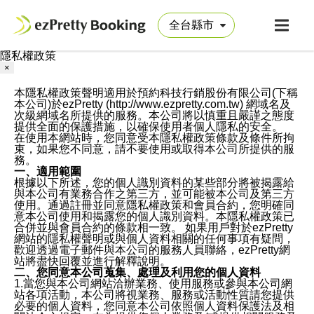
隱私權政策
×
本隱私權政策聲明適用於預約科技行銷股份有限公司(下稱
本公司)於ezPretty (http://www.ezpretty.com.tw) 網域名及
次級網域名所提供的服務。本公司將以慎重且嚴謹之態度
提供全面的保護措施，以確保使用者個人隱私的安全。
在使用本網站時，您同意受本隱私權政策條款及條件所拘
束，如果您不同意，請不要使用或取得本公司所提供的服
務。
一、適用範圍
根據以下所述，您的個人識別資料的某些部分將被揭露給
與本公司有業務合作之第三方，並可能被本公司及第三方
使用。通過註冊並同意隱私權政策和會員合約，您明確同
意本公司使用和揭露您的個人識別資料。本隱私權政策已
合併並與會員合約的條款相一致。 如果用戶對於ezPretty
網站的隱私權聲明或與個人資料相關的任何事項有疑問，
歡迎透過電子郵件與本公司的服務人員聯絡，ezPretty網
站將盡快回覆並進行解釋說明。
二、您同意本公司蒐集、處理及利用您的個人資料
1.當您與本公司網站洽辦業務、使用服務或參與本公司網
站各項活動，本公司將視業務、服務或活動性質請您提供
必要的個人資料，您同意本公司依照個人資料保護法及相