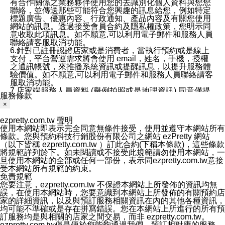
有合作關係之業務夥伴使用您的去識別化個人資料與您您
聯絡，並傳送那些可能符合您興趣的訊息給您，例如特定
標題廣告、優惠內容、行政通知、產品內容及有關您使用
網站的訊息。透過接受會員合約及隱私權政策，您明示同
意收取此項訊息。如不願意,可以利用電子郵件和服務人員
聯絡請客服取消功能。
6.針對已註冊認證店家或是消費者，當執行預約或是線上
支付，平台營運需求將會使用 email，姓名，手機，授權
之通訊帳號，來推播系統資訊或提醒訊息，以提升服務體
驗價值。如不願意,可以利用電子郵件和服務人員聯絡請客
服取消功能。
7.店家端服務人員資料 (舉例拍照或是地理資訊) 同意僅提
服務條款
供所屬店家管理人員可以使用消費者的作品集資料和員工
×
打卡個人圖像行為。本公司及ezPretty平台不會做任何使
用。
ezpretty.com.tw 聲明
三、本公司對您個人資料的揭露
使用本網站即表示完全同意無條件接受，使用並遵守本網站所有
1.基於現有服務平台的監管環境，預約科技保證不會揭露
條款。您與預約科技行銷股份有限公司之網站 ezPretty 網站
任何店家的營運資訊，且預約科技和店家均不能洩露消費
（以下皆稱 ezpretty.com.tw ）訂此合約(下稱本條款)，這些條款
者的個人資料。然而，在某些情況下，本公司可能會因受
將規範詳列於下。如未閱讀或不接受此規範請勿使用本網站，一
政府要求或法律規定，而被迫向政府或第三方提供資料。
旦使用本網站的全部或任何一部份，表示同ezpretty.com.tw意接
第三方也可能非法地攔截或存取傳輸的私人通訊，或會員
受本網站所有規範的約束。
可能濫用或誤用從本公司網站獲得的您的資料。因此，儘
免責規範
管本公司使用企業標準的保護措施來保護您的隱私，本公
您要注意，ezpretty.com.tw 不保證本網站上所發佈的資訊均無
司並未承諾您的個人識別資料或私人通訊將永遠保密。
誤，在使用本網站時，您要意識到本網站上所發佈的有關預約店
2.根據本公司的政策，本公司不會將涉及您的個人識別資
家的詳細資訊，以及與預訂服務相關資訊在內的其他各種資訊，
料出租或出售給第三方。
均可能不準確或是存在拼寫錯誤。您在本網站上所進行的所有預
3. 本公司、所屬集團、關係企業或與其合作行銷之第三方
訂服務均是與相關的店家之間交易，而非 ezpretty.com.tw。
業務合作公司會在您同意之情形下，始得利用您的個人資
ezpretty.com.tw僅是便於您能夠通過我們，預訂相對應的服務。