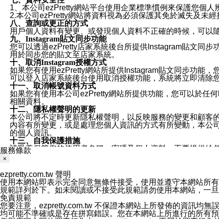
1、本公司ezPretty網站平台使用企業標準慣例來保護
2.本公司ezPretty網站將資料視為必須保護其免於滅
八、查詢或更正的方式
用戶個人資料有變更、或發現個人資料不正確的時候，可以隨時
九、Instagram貼文同步功能
您可以透過ezPretty店家系統後台所提供Instagram貼文同
用於同步您的貼文至店家系統。
十、取消Instagram授權方式
如果您有使用ezPretty網站所提供Instagram貼文同
可以登入店家系統後台使用取消授權功能，系統將立即清除您的
十一、取消帳號資料方式
如果您有使用本公司ezPretty網站所提供功能，您可以於任何
相關資料。
十二、隱私權聲明的更新
本公司將不定時更新隱私權聲明，以反映服務的變更和顧客的意見反
內容有所變更，或是處理您個人資訊的方式有所變動，本公司一
的個人資訊。
十三、自我保護措施
請妥善保管您的使用者名稱、密碼及個人資料，不要提供給
服務條款
窗，以防止他人讀取您的個人資料、信件或進入所機關管理
×
十四、傳送宣傳本站資訊或電子郵件之政策
您同意本公司網站，透過您所提供的郵件地址與您取得聯絡
ezpretty.com.tw 聲明
停止接收這些資料或電子郵件。
使用本網站即表示完全同意無條件接受，使用並遵守本網站所有條款。您與
十五、訊息通知
規範詳列於下。如未閱讀或不接受此規範請勿使用本網站，一旦使用本
本公司/本服務將以通知型訊息傳送重要訊息給您。即使未加
免責規範
本公司/本服務傳送之通知型訊息以對您有效且重要的訊息為
您要注意，ezpretty.com.tw 不保證本網站上所發佈
1.LINE 帳號設定的電話號碼與本公司/本服務所傳來的電話
均可能不準確或是存在拼寫錯誤。您在本網站上所進行的所有預訂服務均是與
2.該 LINE 帳號已在 LINE APP 設定中，同意接收通知型訊