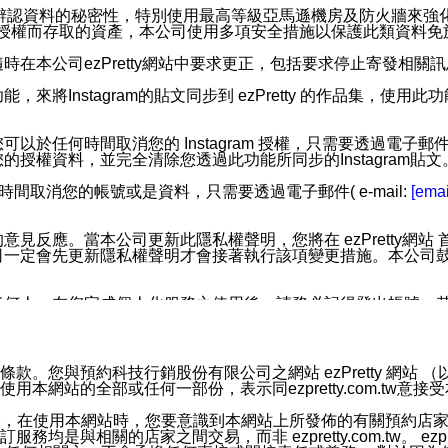
您個人辨認資料的秘密性，特別使用最高等級亞馬遜機房及防火牆來
失及未經授權而存取的資產，本公司使用多項安全措施以保護此類資料
在本公司ezPretty網站中要求更正，包括要求停止寄發相關
步功能，來將Instagram的貼文同步到 ezPretty 的作品集，使
步功能，您可以於任何時間取消您的 Instagram 授權，只需要
授權資料，並完全清除您透過此功能所同步的Instagram貼文
時間取消您的帳號或是資料，只需要透過電子郵件( e-mail:
[emai
應。當本公司更新此隱私權聲明，您將在 ezPretty網站 首頁
定會先更新隱私權聲明才會接著執行該項變更措施。本公司鼓勵您定
任何人。在您完成個人化服務之使用後，請務必記得登出帳號。
區。
並傳送或宣傳本網站各項服務之資料或電子郵件供您參考。您能
預約科技行銷股份有限公司之網站 ezPretty 網站 （以下皆稱 
網站的全部或任何一部份，表示同ezpretty.com.tw意
入本公司/本服務好友，您仍可接收到通知型訊息。
限，以廣告或其他目的的訊息皆不會被傳送。滿足以下三個條件
的資訊均無誤，在使用本網站時，您要意識到本網站上所發佈的有關預
號碼比對相符。
相關的店家之間交易，而非 ezpretty.com.tw。 ezpr
息。