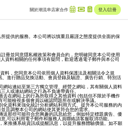
關於潮流串
店家合作
登入/註冊
域名及次級網域名所提供的服務。本公司將以慎重且嚴謹之態度提供全面的保
過註冊並同意隱私權政策和會員合約，您明確同意本公司使用
與個人資料相關的任何事項有疑問，歡迎透過電子郵件與本公司
人資料，您同意本公司依照個人資料保護法及相關法令之規
訊、進行贈品兌換活動、會員登錄及驗證、廣告行銷、特別活
本公司網站連結至第三方獨立管理、經營之網站，其有關個人資料
第三人或連結網站之行為不負連帶責任。
或過去在網站上的行為所取得之其他資料 (包括但不限於手機作
也有可能檢視多個會員以確認問題所在或解決爭議。
識別化資料來強化統計分析網站利用方式、提升本公司服務的內
善並且調整本公司的網站使其更符合您的需求。
並傳送那些可能符合您興趣的訊息給您，例如特定標題廣告、優
意,可以利用電子郵件和服務人員聯絡請客服取消功能。
帳號，來推播系統資訊或提醒訊息，以提升服務體驗價值。如不願