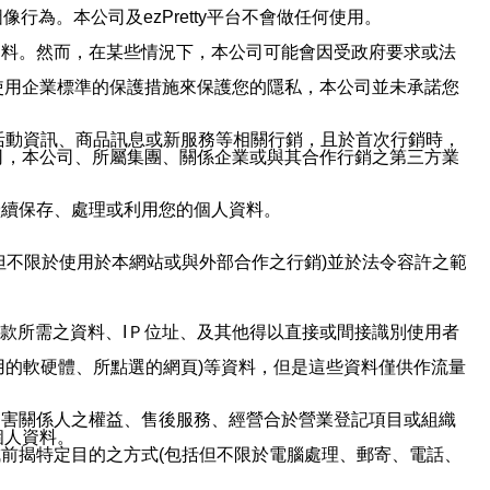
行為。本公司及ezPretty平台不會做任何使用。
資料。然而，在某些情況下，本公司可能會因受政府要求或法
使用企業標準的保護措施來保護您的隱私，本公司並未承諾您
活動資訊、商品訊息或新服務等相關行銷，且於首次行銷時，
司，本公司、所屬集團、關係企業或與其合作行銷之第三方業
繼續保存、處理或利用您的個人資料。
但不限於使用於本網站或與外部合作之行銷)並於法令容許之範
或付款所需之資料、IＰ位址、及其他得以直接或間接識別使用者
用的軟硬體、所點選的網頁)等資料，但是這些資料僅供作流量
利害關係人之權益、售後服務、經營合於營業登記項目或組織
個人資料。
前揭特定目的之方式(包括但不限於電腦處理、郵寄、電話、