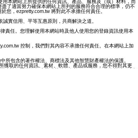
對於因為使用本網站上所提供的任何資訊、產品、服務及（或）材料，而
m.tw 已經盡了適當努力確保本網站上所列的服務符合合理的標準，仍不
ezpretty.com.tw 將對此不承擔任何責任。
均應依誠實信用、平等互惠原則，共商解決之道。
力的法律責任。您理解使用本網站時及他人使用您的登錄資訊使用本
ty.com.tw 控制，我們對其內容不承擔任何責任。在本網站上加
約中所包含的著作權法、商標法及其他智慧財產權法的保護。
網站上所獲取的任何資訊、素材、軟體、產品或服務，您不得對其更
不應被解釋為任何暗示或其他任何許可，或任何著作權法、商標
違反此規定，我們將追究其法律責任。
任何損失、責任及協力廠商的任何索賠或要求（包括律師費），將由
站而獲取到的資訊，而導致您遭受的任何風險或損失，將由您自
用本網站而造成的任何損失負責，同時，您會在此放棄有關此損失的所有及
伺服器不會發生缺陷，其中包括但不僅限於病毒或其他有害元素。對於
w 控制範圍的任何病毒感染、BUG、篡改、技術故障、錯誤、遺
有明示、暗示或法定及其他聲明、保證和條款均予以最大限度的排除，
定目的等。 ezpretty.com.tw 不能持續或在某階段
方便目的，其不應影響這些條款的範圍或意義，或是產生其他的
或任何協力廠商承擔任何責任。 在每次訪問網站時，您應檢查一下這