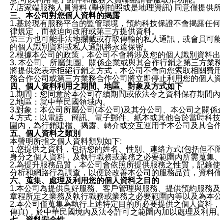
7.店家端服務人員資料 (舉例拍照或是地理資訊) 同意僅提
三、本公司對您個人資料的揭露
1.基於現有服務平台的監管環境，預約科技保證不會揭露任
律規定，而被迫向政府或第三方提供資料。
第三方也可能非法地攔截或存取傳輸的私人通訊，或會員可
的個人識別資料或私人通訊將永遠保密。
2.根據本公司的政策，本公司不會將涉及您的個人識別資料
3. 本公司、所屬集團、關係企業或與其合作行銷之第三方
將提供您表示拒絕行銷之方式，本公司不會向您索取相關費
務合作公司或第三方業務合作公司將立即停止利用您的個人
四、個人資料利用之期間、地區、對象及方式如下
1.期間：您同意於本公司存續期間或依法令之資料保存期間
2.地區：就中華民國領域內。
3.對象：本公司所屬公司(本公司)及其分公司、本公司之關
4.方式：以電話、簡訊、電子郵件、紙本或其他合於當時科
圍內，為行銷建檔、揭露、轉介或交互運用予本公司及其合
五、個人資料之類別
本聲明所指之個人資料類別如下:
1.您提供之資料，包括您的姓名、性別、連絡方式(包括但不
身分之個人資料，及執行職務或業務之必要範圍內所需蒐集
2.為提升服務品質，本公司會依照所提供服務之性質，記錄
分析和網路行為調查，以便於改善本公司的服務品質，資料
六、蒐集、處理及利用您的個人資料之目的
1.本公司為提供良好服務、客戶管理與服務、提供預約服務
章程所定之業務及執行職務或業務之必要範圍內等以及為本
2.本公司僅蒐集為執行上述特定目的所必要提供之個人資料
傳真)，於中華民國境內及法令許可之範圍內加以處理及利用
七、資料安全性