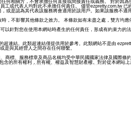
屬於買賣行為的任何相關方，不會承擔任何直接或間接責任或義務。 
人員、員工或代表人均對此不承擔任何責任。 儘管ezpretty.co
薦的服務，或是認為其代表該服務將會適用於該用戶。如果該服務不適用於您，
有一部無效時，不影響其他條款之效力。 本條款如有未盡之處，雙方
的合法年齡。可以針對您在使用本網站時產生的任何責任，形成有約束
官方帳號或認證官方帳號的通知型訊息。
網站的超連結。此類超連結僅提供用於參考。此類網站不是由 ezpret
或是與其經營人之間存在任何聯繫。
鈕、商標、服務標章及商品名稱均受中華民國國家法律及國際條
這些素材中所包含的所有權利，所有權、權益及智慧財產權。對於從本
或出售。除非本協議中明確指出，這些條款和條件中的任何內容
或任何協力廠商的業主權益中規定的任何權利的推斷結果。 如有任何人
其分公司、所屬機構、管理人員、代理人及其他合作夥伴和員工遭受的
構、管理人員、代理人及其他合作夥伴和員工不受損失。
依賴本網站上所提供的資訊、產品、服務或素材或通過使用本網
etty.com.tw提供電信及網路服務的提供商不會因您使用或不能使
etty.com.tw 不聲明、保證或承諾本網站或支持該網站的
影響本網站任何部分正常運行，且超出ezpretty.com.t
com.tw 不承擔任何責任。 在適用法律許可的最大範圍內，所
諾，其中包括但不僅限於其精確性、完整性或適銷性、品質或適用於特
些條款或是這些條款相關的權利。這些條款中使用的標題僅為了
款之內容及本網站上內容而不另行通知，同時，不對您、其他任何用戶