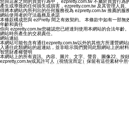
您與店家之間的買賣行為中， ezpretty.com.tw 不
3.LINE 帳號未封鎖傳送訊息之 LINE 官方帳號。
產生或導致的任何損失或損害，ezpretty.com.tw 及其管理
欲變更通知型訊息的設定，操作如下：
得將本網站內所列出的任何服務視為 ezpretty.com.tw 推
1.點選「主頁」＞「設定」
網站使用者的守法義務及承諾
2.點選「隱私設定」
本條款構成您與 ezPretty 間之有效契約。 本條款中如
3.點選「提供使用資料」
年齡和責任
4.點選「LINE通知型訊息」
你向 ezpretty.com.tw您確認您已經達到使用本網站
5.開關「接收LINE通知型訊息」
網站時所產生的交易責任。
❗️關閉「接收通知型訊息」後，將不會接收到來自任何企業
網站連結
本網站可能包含有通往ezpretty.com.tw以外的其他方所運營
入通往此類網站的超連結，並非暗示我們贊同此類網站上的材料
智慧財產權聲明
本網站上的所有資訊、內容、圖片、文字、聲音、圖像22、按
ezpretty.com.tw或其許可人（視情況而定）保留有
改、拷貝、傳播、發送、顯示、執行、複製、發佈、模仿、轉發
法或其他智慧財產權或 ezpretty.com.tw、其許可人
賠償
您同意因您使用本網站，而導致 ezpretty.com.tw、
您承擔賠償並保證 ezpretty.com.tw、其分公司、所屬機
免責聲明
您對本網站的所有使用均由您自擔風險。 因下載使用、參考或
己承擔全部責任。您同意 ezpretty.com.tw 及向ezpr
全部的索賠權利，無論是基於合約、侵權行為或其他依據。 ezpr
那些可損害或影響本網站管理、安全性、公正性和完整性，或是損害或
漏、中斷、刪除、缺陷、延遲或任何事件或事故，ezpretty.
其中包括但不僅限於有關本網站上服務、資訊及（或）聲明的保證或承
時間內對任一條款或多條條款的強制實施，不得將此視為放棄這
法律效應。 ezpretty.com.tw有權隨時變更本使用條