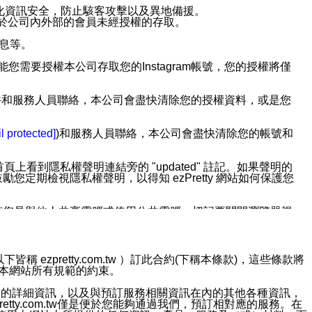
強化資訊安全，防止駭客攻擊以及異地備援。
免於公司內外部的會員未經授權的存取。
訊息等。
用此功能您需要授權本公司存取您的Instagram帳號，您的授權將僅
透過電子郵件和服務人員聯絡，本公司會盡快清除您的授權資料，或是您
。
l protected]
)和服務人員聯絡，本公司會盡快清除您的帳號和
上看到隱私權聲明連結旁的 "updated" 註記。如果聲明的
期檢視隱私權聲明，以得知 ezPretty 網站如何保護您
若您是與他人共享電腦或使用公共電腦，切記要關閉瀏覽器視
依照該資料或電子郵件所指示之方法、說明或功能連結，隨時
ezpretty.com.tw ）訂此合約(下稱本條款)，這些條款將
接受本網站所有規範的約束。
者，將可收到通知型訊息。
約店家的詳細資訊，以及與預訂服務相關資訊在內的其他各種資訊，
etty.com.tw僅是便於您能夠通過我們，預訂相對應的服務。在