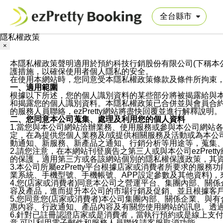
隱私權政策
×
本隱私權政策聲明適用於預約科技行銷股份有限公司(下稱本公司)於ezP
護措施，以確保使用者個人隱私的安全。
在使用本網站時，您同意受本隱私權政策條款及條件所拘束
一、適用範圍
根據以下所述，您的個人識別資料的某些部分將被揭露給與
和揭露您的個人識別資料。本隱私權政策已合併並與會員合約的
的服務人員聯絡，ezPretty網站將盡快回覆並進行解釋說明。
二、您同意本公司蒐集、處理及利用您的個人資料
1.當您與本公司網站洽辦業務、使用服務或參與本公司網站
定，在為提供您個人業務及/或提供相關服務及活動或為本
動通知、新服務、新產品之通知、行銷分析等用途等，蒐集
2.請您注意，在本網站刊登廣告之第三人或與本公司ezPr
的保護，適用第三方或各該網站個別的隱私權保護政策，其
3.本公司所屬ezPretty平台根據店家或消費者所要求的
業系統、手機型號、手機帳號、APP設定參數及其他資料)
4.您(店家或消費者)同意本公司之營運平台、集團內部、
容及產品，進而提升本公司的市場行銷及促銷、並且根據客
5.您同意您(店家或消費者)本公司集團內部、關係企業、
惠內容、行政通知、產品內容及有關您使用網站的訊息。透過
6.針對已註冊認證店家或是消費者，當執行預約或是線上支付
意,可以利用電子郵件和服務人員聯絡請客服取消功能。