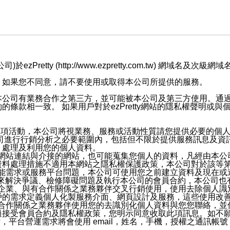
retty (http://www.ezpretty.com.tw) 網
，如果您不同意，請不要使用或取得本公司所提供的服務。
本公司有業務合作之第三方，並可能被本公司及第三方使用。通
條款相一致。 如果用戶對於ezPretty網站的隱私權聲明或
各項活動，本公司將視業務、服務或活動性質請您提供必要的個
公司進行行銷分析之必要範圍內，包括但不限於提供服務訊息及資
、處理及利用您的個人資料。
etty網站連結與介接的網站，也可能蒐集您個人的資料，凡經由
資料處理措施不適用本網站之隱私權保護政策，本公司對於該等
服務功能需求或服務平台問題，本公司可使用您之前建立資料及現在
，來解決爭議、檢修障礙問題及執行本公司的會員合約，本公司
關係企業、與有合作關係之業務夥伴交叉行銷使用，使用去除個人
戶的需求定義個人化製服務介面、網頁設計及服務，這些使用改
與有合作關係之業務夥伴使用您的去識別化個人資料與您您聯絡，
接受會員合約及隱私權政策，您明示同意收取此項訊息。如不願
，平台營運需求將會使用 email，姓名，手機，授權之通訊