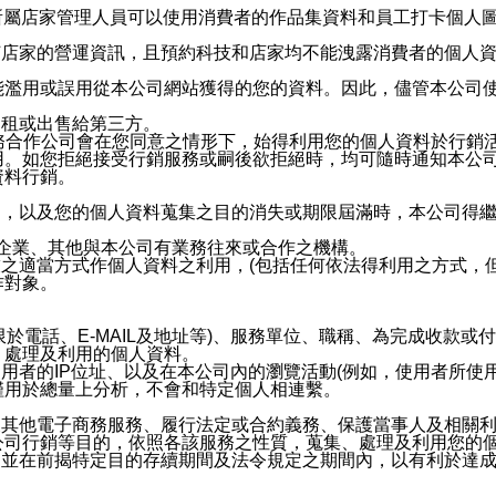
供所屬店家管理人員可以使用消費者的作品集資料和員工打卡個人圖像
何店家的營運資訊，且預約科技和店家均不能洩露消費者的個人
能濫用或誤用從本公司網站獲得的您的資料。因此，儘管本公司
出租或出售給第三方。
業務合作公司會在您同意之情形下，始得利用您的個人資料於行銷
用。如您拒絕接受行銷服務或嗣後欲拒絕時，均可隨時通知本公
資料行銷。
內，以及您的個人資料蒐集之目的消失或期限屆滿時，本公司得
係企業、其他與本公司有業務往來或合作之機構。
技之適當方式作個人資料之利用，(包括任何依法得利用之方式，
作對象。
限於電話、E-MAIL及地址等)、服務單位、職稱、為完成收款
、處理及利用的個人資料。
使用者的IP位址、以及在本公司內的瀏覽活動(例如，使用者所使
僅用於總量上分析，不會和特定個人相連繫。
及其他電子商務服務、履行法定或合約義務、保護當事人及相關
公司行銷等目的，依照各該服務之性質，蒐集、處理及利用您的
，並在前揭特定目的存續期間及法令規定之期間內，以有利於達成
。