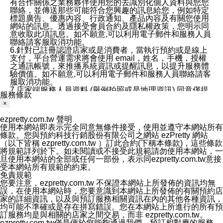
有合作關係之業務夥伴使用您的去識別化個人資料與您您
聯絡，並傳送那些可能符合您興趣的訊息給您，例如特定
標題廣告、優惠內容、行政通知、產品內容及有關您使用
網站的訊息。透過接受會員合約及隱私權政策，您明示同
意收取此項訊息。如不願意,可以利用電子郵件和服務人員
聯絡請客服取消功能。
6.針對已註冊認證店家或是消費者，當執行預約或是線上
支付，平台營運需求將會使用 email，姓名，手機，授權
之通訊帳號，來推播系統資訊或提醒訊息，以提升服務體
驗價值。如不願意,可以利用電子郵件和服務人員聯絡請客
服取消功能。
7.店家端服務人員資料 (舉例拍照或是地理資訊) 同意僅提
服務條款
供所屬店家管理人員可以使用消費者的作品集資料和員工
×
打卡個人圖像行為。本公司及ezPretty平台不會做任何使
用。
ezpretty.com.tw 聲明
三、本公司對您個人資料的揭露
使用本網站即表示完全同意無條件接受，使用並遵守本網站所有
1.基於現有服務平台的監管環境，預約科技保證不會揭露
條款。您與預約科技行銷股份有限公司之網站 ezPretty 網站
任何店家的營運資訊，且預約科技和店家均不能洩露消費
（以下皆稱 ezpretty.com.tw ）訂此合約(下稱本條款)，這些條款
者的個人資料。然而，在某些情況下，本公司可能會因受
將規範詳列於下。如未閱讀或不接受此規範請勿使用本網站，一
政府要求或法律規定，而被迫向政府或第三方提供資料。
旦使用本網站的全部或任何一部份，表示同ezpretty.com.tw意接
第三方也可能非法地攔截或存取傳輸的私人通訊，或會員
受本網站所有規範的約束。
可能濫用或誤用從本公司網站獲得的您的資料。因此，儘
免責規範
管本公司使用企業標準的保護措施來保護您的隱私，本公
您要注意，ezpretty.com.tw 不保證本網站上所發佈的資訊均無
司並未承諾您的個人識別資料或私人通訊將永遠保密。
誤，在使用本網站時，您要意識到本網站上所發佈的有關預約店
2.根據本公司的政策，本公司不會將涉及您的個人識別資
家的詳細資訊，以及與預訂服務相關資訊在內的其他各種資訊，
料出租或出售給第三方。
均可能不準確或是存在拼寫錯誤。您在本網站上所進行的所有預
3. 本公司、所屬集團、關係企業或與其合作行銷之第三方
訂服務均是與相關的店家之間交易，而非 ezpretty.com.tw。
業務合作公司會在您同意之情形下，始得利用您的個人資
ezpretty.com.tw僅是便於您能夠通過我們，預訂相對應的服務。