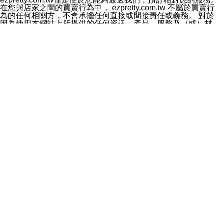
料於行銷活動資訊、商品訊息或新服務等相關行銷，且於
在您與店家之間的買賣行為中， ezpretty.com.tw 不屬於買賣行
首次行銷時，將提供您表示拒絕行銷之方式，本公司不會
為的任何相關方，不會承擔任何直接或間接責任或義務。 對於
向您索取相關費用。如您拒絕接受行銷服務或嗣後欲拒絕
因為使用本網站上所提供的任何資訊、產品、服務及（或）材
時，均可隨時通知本公司，本公司、所屬集團、關係企業
料，而產生或導致的任何損失或損害，ezpretty.com.tw 及其管
或與其合作行銷之第三方業務合作公司或第三方業務合作
理人員、員工或代表人均對此不承擔任何責任。 儘管
公司將立即停止利用您的個人資料行銷。
ezpretty.com.tw 已經盡了適當努力確保本網站上所列的服務符
四、個人資料利用之期間、地區、對象及方式如下
合合理的標準，仍不得將本網站內所列出的任何服務視為
1.期間：您同意於本公司存續期間或依法令之資料保存期
ezpretty.com.tw 推薦的服務，或是認為其代表該服務將會適用
間內，以及您的個人資料蒐集之目的消失或期限屆滿時，
於該用戶。如果該服務不適用於您，ezpretty.com.tw 將對此不
本公司得繼續保存、處理或利用您的個人資料。
承擔任何責任。
2.地區：就中華民國領域內。
網站使用者的守法義務及承諾
3.對象：本公司所屬公司(本公司)及其分公司、本公司之關
本條款構成您與 ezPretty 間之有效契約。 本條款中如有一部無
係企業、其他與本公司有業務往來或合作之機構。
效時，不影響其他條款之效力。 本條款如有未盡之處，雙方均
4.方式：以電話、簡訊、電子郵件、紙本或其他合於當時
應依誠實信用、平等互惠原則，共商解決之道。
科技之適當方式作個人資料之利用，(包括任何依法得利用
年齡和責任
之方式，但不限於使用於本網站或與外部合作之行銷)並於
你向 ezpretty.com.tw您確認您已經達到使用本網站的合法年
法令容許之範圍內，為行銷建檔、揭露、轉介或交互運用
齡。可以針對您在使用本網站時產生的任何責任，形成有約束力
予本公司及其合作對象。
的法律責任。您理解使用本網站時及他人使用您的登錄資訊使用
五、個人資料之類別
本網站時所產生的交易責任。
本聲明所指之個人資料類別如下:
網站連結
1.您提供之資料，包括您的姓名、性別、連絡方式(包括但
本網站可能包含有通往ezpretty.com.tw以外的其他方所運營網站
不限於電話、E-MAIL及地址等)、服務單位、職稱、為完
的超連結。此類超連結僅提供用於參考。此類網站不是由
成收款或付款所需之資料、IＰ位址、及其他得以直接或間
ezpretty.com.tw 控制，我們對其內容不承擔任何責任。在本網
接識別使用者身分之個人資料，及執行職務或業務之必要
站上加入通往此類網站的超連結，並非暗示我們贊同此類網站上
範圍內所需蒐集、處理及利用的個人資料。
的材料或是與其經營人之間存在任何聯繫。
2.為提升服務品質，本公司會依照所提供服務之性質，記
智慧財產權聲明
錄使用者的IP位址、以及在本公司內的瀏覽活動(例如，使
本網站上的所有資訊、內容、圖片、文字、聲音、圖像22、按
用者所使用的軟硬體、所點選的網頁)等資料，但是這些資
鈕、商標、服務標章及商品名稱均受中華民國國家法律及國際條