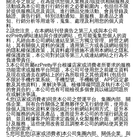
關法令之規定，在為提供您個人業務及/或提供相關服務及
活動或為本公司進行行銷分析之必要範圍內，包括但不限
於提供服務訊息及資訊、進行贈品兌換活動、會員登錄及
驗證、廣告行銷、特別活動通知、新服務、新產品之通
知、行銷分析等用途等，蒐集、處理及利用您的個人資
料。
2.請您注意，在本網站刊登廣告之第三人或與本公司
ezPretty網站連結與介接的網站，也可能蒐集您個人的資
料，凡經由本公司網站連結至第三方獨立管理、經營之網
站，其有關個人資料的保護，適用第三方或各該網站個別
的隱私權保護政策，其資料處理措施不適用本網站之隱私
權保護政策，本公司對於該等第三人或連結網站之行為不
負連帶責任。
3.本公司所屬ezPretty平台根據店家或消費者所要求的服務
功能需求或服務平台問題，本公司可使用您之前建立資料
及現在或過去在網站上的行為所取得之其他資料 (包括但
不限於手機作業系統、手機型號、手機帳號、APP設定參
數及其他資料)，來解決爭議、檢修障礙問題及執行本公司
的會員合約，本公司也有可能檢視多個會員以確認問題所
在或解決爭議。
4.您(店家或消費者)同意本公司之營運平台、集團內部、關
係企業、與有合作關係之業務夥伴交叉行銷使用，使用去
除個人識別化資料來強化統計分析網站利用方式、提升本
公司服務的內容及產品，進而提升本公司的市場行銷及促
銷、並且根據客戶的需求定義個人化製服務介面、網頁設
計及服務，這些使用改善並且調整本公司的網站使其更符
合您的需求。
5.您同意您(店家或消費者)本公司集團內部、關係企業、與