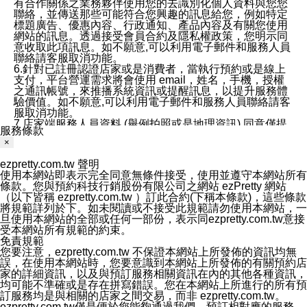
有合作關係之業務夥伴使用您的去識別化個人資料與您您
聯絡，並傳送那些可能符合您興趣的訊息給您，例如特定
標題廣告、優惠內容、行政通知、產品內容及有關您使用
網站的訊息。透過接受會員合約及隱私權政策，您明示同
意收取此項訊息。如不願意,可以利用電子郵件和服務人員
聯絡請客服取消功能。
6.針對已註冊認證店家或是消費者，當執行預約或是線上
支付，平台營運需求將會使用 email，姓名，手機，授權
之通訊帳號，來推播系統資訊或提醒訊息，以提升服務體
驗價值。如不願意,可以利用電子郵件和服務人員聯絡請客
服取消功能。
7.店家端服務人員資料 (舉例拍照或是地理資訊) 同意僅提
服務條款
供所屬店家管理人員可以使用消費者的作品集資料和員工
×
打卡個人圖像行為。本公司及ezPretty平台不會做任何使
用。
ezpretty.com.tw 聲明
三、本公司對您個人資料的揭露
使用本網站即表示完全同意無條件接受，使用並遵守本網站所有
1.基於現有服務平台的監管環境，預約科技保證不會揭露
條款。您與預約科技行銷股份有限公司之網站 ezPretty 網站
任何店家的營運資訊，且預約科技和店家均不能洩露消費
（以下皆稱 ezpretty.com.tw ）訂此合約(下稱本條款)，這些條款
者的個人資料。然而，在某些情況下，本公司可能會因受
將規範詳列於下。如未閱讀或不接受此規範請勿使用本網站，一
政府要求或法律規定，而被迫向政府或第三方提供資料。
旦使用本網站的全部或任何一部份，表示同ezpretty.com.tw意接
第三方也可能非法地攔截或存取傳輸的私人通訊，或會員
受本網站所有規範的約束。
可能濫用或誤用從本公司網站獲得的您的資料。因此，儘
免責規範
管本公司使用企業標準的保護措施來保護您的隱私，本公
您要注意，ezpretty.com.tw 不保證本網站上所發佈的資訊均無
司並未承諾您的個人識別資料或私人通訊將永遠保密。
誤，在使用本網站時，您要意識到本網站上所發佈的有關預約店
2.根據本公司的政策，本公司不會將涉及您的個人識別資
家的詳細資訊，以及與預訂服務相關資訊在內的其他各種資訊，
料出租或出售給第三方。
均可能不準確或是存在拼寫錯誤。您在本網站上所進行的所有預
3. 本公司、所屬集團、關係企業或與其合作行銷之第三方
訂服務均是與相關的店家之間交易，而非 ezpretty.com.tw。
業務合作公司會在您同意之情形下，始得利用您的個人資
ezpretty.com.tw僅是便於您能夠通過我們，預訂相對應的服務。