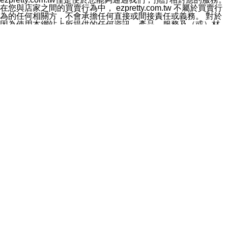
料於行銷活動資訊、商品訊息或新服務等相關行銷，且於
在您與店家之間的買賣行為中， ezpretty.com.tw 不屬於買賣行
首次行銷時，將提供您表示拒絕行銷之方式，本公司不會
為的任何相關方，不會承擔任何直接或間接責任或義務。 對於
向您索取相關費用。如您拒絕接受行銷服務或嗣後欲拒絕
因為使用本網站上所提供的任何資訊、產品、服務及（或）材
時，均可隨時通知本公司，本公司、所屬集團、關係企業
料，而產生或導致的任何損失或損害，ezpretty.com.tw 及其管
或與其合作行銷之第三方業務合作公司或第三方業務合作
理人員、員工或代表人均對此不承擔任何責任。 儘管
公司將立即停止利用您的個人資料行銷。
ezpretty.com.tw 已經盡了適當努力確保本網站上所列的服務符
四、個人資料利用之期間、地區、對象及方式如下
合合理的標準，仍不得將本網站內所列出的任何服務視為
1.期間：您同意於本公司存續期間或依法令之資料保存期
ezpretty.com.tw 推薦的服務，或是認為其代表該服務將會適用
間內，以及您的個人資料蒐集之目的消失或期限屆滿時，
於該用戶。如果該服務不適用於您，ezpretty.com.tw 將對此不
本公司得繼續保存、處理或利用您的個人資料。
承擔任何責任。
2.地區：就中華民國領域內。
網站使用者的守法義務及承諾
3.對象：本公司所屬公司(本公司)及其分公司、本公司之關
本條款構成您與 ezPretty 間之有效契約。 本條款中如有一部無
係企業、其他與本公司有業務往來或合作之機構。
效時，不影響其他條款之效力。 本條款如有未盡之處，雙方均
4.方式：以電話、簡訊、電子郵件、紙本或其他合於當時
應依誠實信用、平等互惠原則，共商解決之道。
科技之適當方式作個人資料之利用，(包括任何依法得利用
年齡和責任
之方式，但不限於使用於本網站或與外部合作之行銷)並於
你向 ezpretty.com.tw您確認您已經達到使用本網站的合法年
法令容許之範圍內，為行銷建檔、揭露、轉介或交互運用
齡。可以針對您在使用本網站時產生的任何責任，形成有約束力
予本公司及其合作對象。
的法律責任。您理解使用本網站時及他人使用您的登錄資訊使用
五、個人資料之類別
本網站時所產生的交易責任。
本聲明所指之個人資料類別如下:
網站連結
1.您提供之資料，包括您的姓名、性別、連絡方式(包括但
本網站可能包含有通往ezpretty.com.tw以外的其他方所運營網站
不限於電話、E-MAIL及地址等)、服務單位、職稱、為完
的超連結。此類超連結僅提供用於參考。此類網站不是由
成收款或付款所需之資料、IＰ位址、及其他得以直接或間
ezpretty.com.tw 控制，我們對其內容不承擔任何責任。在本網
接識別使用者身分之個人資料，及執行職務或業務之必要
站上加入通往此類網站的超連結，並非暗示我們贊同此類網站上
範圍內所需蒐集、處理及利用的個人資料。
的材料或是與其經營人之間存在任何聯繫。
2.為提升服務品質，本公司會依照所提供服務之性質，記
智慧財產權聲明
錄使用者的IP位址、以及在本公司內的瀏覽活動(例如，使
本網站上的所有資訊、內容、圖片、文字、聲音、圖像22、按
用者所使用的軟硬體、所點選的網頁)等資料，但是這些資
鈕、商標、服務標章及商品名稱均受中華民國國家法律及國際條