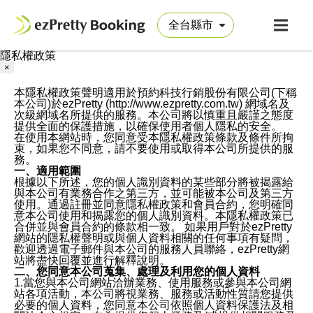
隱私權政策
×
本隱私權政策聲明適用於預約科技行銷股份有限公司(下稱
本公司)於ezPretty (http://www.ezpretty.com.tw) 網域名及
次級網域名所提供的服務。本公司將以慎重且嚴謹之態度
提供全面的保護措施，以確保使用者個人隱私的安全。
在使用本網站時，您同意受本隱私權政策條款及條件所拘
束，如果您不同意，請不要使用或取得本公司所提供的服
務。
一、適用範圍
根據以下所述，您的個人識別資料的某些部分將被揭露給
與本公司有業務合作之第三方，並可能被本公司及第三方
使用。通過註冊並同意隱私權政策和會員合約，您明確同
意本公司使用和揭露您的個人識別資料。本隱私權政策已
合併並與會員合約的條款相一致。 如果用戶對於ezPretty
網站的隱私權聲明或與個人資料相關的任何事項有疑問，
歡迎透過電子郵件與本公司的服務人員聯絡，ezPretty網
站將盡快回覆並進行解釋說明。
二、您同意本公司蒐集、處理及利用您的個人資料
1.當您與本公司網站洽辦業務、使用服務或參與本公司網
站各項活動，本公司將視業務、服務或活動性質請您提供
必要的個人資料，您同意本公司依照個人資料保護法及相