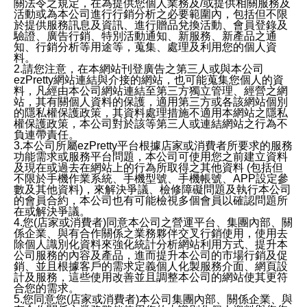
關法令之規定，在為提供您個人業務及/或提供相關服務及
活動或為本公司進行行銷分析之必要範圍內，包括但不限
於提供服務訊息及資訊、進行贈品兌換活動、會員登錄及
驗證、廣告行銷、特別活動通知、新服務、新產品之通
知、行銷分析等用途等，蒐集、處理及利用您的個人資
料。
2.請您注意，在本網站刊登廣告之第三人或與本公司
ezPretty網站連結與介接的網站，也可能蒐集您個人的資
料，凡經由本公司網站連結至第三方獨立管理、經營之網
站，其有關個人資料的保護，適用第三方或各該網站個別
的隱私權保護政策，其資料處理措施不適用本網站之隱私
權保護政策，本公司對於該等第三人或連結網站之行為不
負連帶責任。
3.本公司所屬ezPretty平台根據店家或消費者所要求的服務
功能需求或服務平台問題，本公司可使用您之前建立資料
及現在或過去在網站上的行為所取得之其他資料 (包括但
不限於手機作業系統、手機型號、手機帳號、APP設定參
數及其他資料)，來解決爭議、檢修障礙問題及執行本公司
的會員合約，本公司也有可能檢視多個會員以確認問題所
在或解決爭議。
4.您(店家或消費者)同意本公司之營運平台、集團內部、關
係企業、與有合作關係之業務夥伴交叉行銷使用，使用去
除個人識別化資料來強化統計分析網站利用方式、提升本
公司服務的內容及產品，進而提升本公司的市場行銷及促
銷、並且根據客戶的需求定義個人化製服務介面、網頁設
計及服務，這些使用改善並且調整本公司的網站使其更符
合您的需求。
5.您同意您(店家或消費者)本公司集團內部、關係企業、與