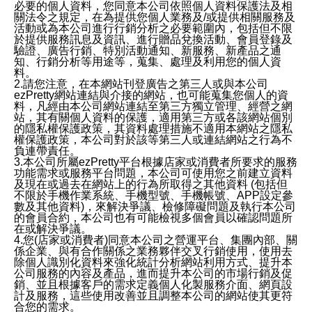
必要的個人資料，您同意本公司依照個人資料保護法及相
關法令之規定，在為提供您個人業務及/或提供相關服務及
活動或為本公司進行行銷分析之必要範圍內，包括但不限
於提供服務訊息及資訊、進行贈品兌換活動、會員登錄及
驗證、廣告行銷、特別活動通知、新服務、新產品之通
知、行銷分析等用途等，蒐集、處理及利用您的個人資
料。
2.請您注意，在本網站刊登廣告之第三人或與本公司
ezPretty網站連結與介接的網站，也可能蒐集您個人的資
料，凡經由本公司網站連結至第三方獨立管理、經營之網
站，其有關個人資料的保護，適用第三方或各該網站個別
的隱私權保護政策，其資料處理措施不適用本網站之隱私
權保護政策，本公司對於該等第三人或連結網站之行為不
負連帶責任。
3.本公司所屬ezPretty平台根據店家或消費者所要求的服務
功能需求或服務平台問題，本公司可使用您之前建立資料
及現在或過去在網站上的行為所取得之其他資料 (包括但
不限於手機作業系統、手機型號、手機帳號、APP設定參
數及其他資料)，來解決爭議、檢修障礙問題及執行本公司
的會員合約，本公司也有可能檢視多個會員以確認問題所
在或解決爭議。
4.您(店家或消費者)同意本公司之營運平台、集團內部、關
係企業、與有合作關係之業務夥伴交叉行銷使用，使用去
除個人識別化資料來強化統計分析網站利用方式、提升本
公司服務的內容及產品，進而提升本公司的市場行銷及促
銷、並且根據客戶的需求定義個人化製服務介面、網頁設
計及服務，這些使用改善並且調整本公司的網站使其更符
合您的需求。