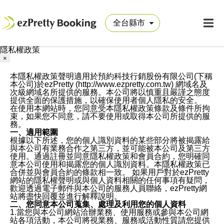
隱私權政策
×
本隱私權政策聲明適用於預約科技行銷股份有限公司(下稱
本公司)於ezPretty (http://www.ezpretty.com.tw) 網域名及
次級網域名所提供的服務。本公司將以慎重且嚴謹之態度
提供全面的保護措施，以確保使用者個人隱私的安全。
在使用本網站時，您同意受本隱私權政策條款及條件所拘
束，如果您不同意，請不要使用或取得本公司所提供的服
務。
一、適用範圍
根據以下所述，您的個人識別資料的某些部分將被揭露給
與本公司有業務合作之第三方，並可能被本公司及第三方
使用。通過註冊並同意隱私權政策和會員合約，您明確同
意本公司使用和揭露您的個人識別資料。本隱私權政策已
合併並與會員合約的條款相一致。 如果用戶對於ezPretty
網站的隱私權聲明或與個人資料相關的任何事項有疑問，
歡迎透過電子郵件與本公司的服務人員聯絡，ezPretty網
站將盡快回覆並進行解釋說明。
二、您同意本公司蒐集、處理及利用您的個人資料
1.當您與本公司網站洽辦業務、使用服務或參與本公司網
站各項活動，本公司將視業務、服務或活動性質請您提供