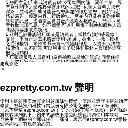
5.您同意您(店家或消費者)本公司集團內部、關係企業、與
有合作關係之業務夥伴使用您的去識別化個人資料與您您
聯絡，並傳送那些可能符合您興趣的訊息給您，例如特定
標題廣告、優惠內容、行政通知、產品內容及有關您使用
網站的訊息。透過接受會員合約及隱私權政策，您明示同
意收取此項訊息。如不願意,可以利用電子郵件和服務人員
聯絡請客服取消功能。
6.針對已註冊認證店家或是消費者，當執行預約或是線上
支付，平台營運需求將會使用 email，姓名，手機，授權
之通訊帳號，來推播系統資訊或提醒訊息，以提升服務體
驗價值。如不願意,可以利用電子郵件和服務人員聯絡請客
服取消功能。
7.店家端服務人員資料 (舉例拍照或是地理資訊) 同意僅提
供所屬店家管理人員可以使用消費者的作品集資料和員工
服務條款
打卡個人圖像行為。本公司及ezPretty平台不會做任何使
×
用。
三、本公司對您個人資料的揭露
1.基於現有服務平台的監管環境，預約科技保證不會揭露
ezpretty.com.tw 聲明
任何店家的營運資訊，且預約科技和店家均不能洩露消費
者的個人資料。然而，在某些情況下，本公司可能會因受
政府要求或法律規定，而被迫向政府或第三方提供資料。
第三方也可能非法地攔截或存取傳輸的私人通訊，或會員
使用本網站即表示完全同意無條件接受，使用並遵守本網站所有
可能濫用或誤用從本公司網站獲得的您的資料。因此，儘
條款。您與預約科技行銷股份有限公司之網站 ezPretty 網站
管本公司使用企業標準的保護措施來保護您的隱私，本公
（以下皆稱 ezpretty.com.tw ）訂此合約(下稱本條款)，這些條款
司並未承諾您的個人識別資料或私人通訊將永遠保密。
將規範詳列於下。如未閱讀或不接受此規範請勿使用本網站，一
2.根據本公司的政策，本公司不會將涉及您的個人識別資
旦使用本網站的全部或任何一部份，表示同ezpretty.com.tw意接
料出租或出售給第三方。
受本網站所有規範的約束。
3. 本公司、所屬集團、關係企業或與其合作行銷之第三方