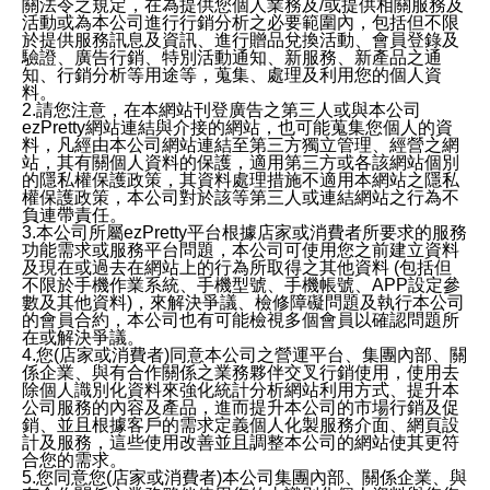
關法令之規定，在為提供您個人業務及/或提供相關服務及
活動或為本公司進行行銷分析之必要範圍內，包括但不限
於提供服務訊息及資訊、進行贈品兌換活動、會員登錄及
驗證、廣告行銷、特別活動通知、新服務、新產品之通
知、行銷分析等用途等，蒐集、處理及利用您的個人資
料。
2.請您注意，在本網站刊登廣告之第三人或與本公司
ezPretty網站連結與介接的網站，也可能蒐集您個人的資
料，凡經由本公司網站連結至第三方獨立管理、經營之網
站，其有關個人資料的保護，適用第三方或各該網站個別
的隱私權保護政策，其資料處理措施不適用本網站之隱私
權保護政策，本公司對於該等第三人或連結網站之行為不
負連帶責任。
3.本公司所屬ezPretty平台根據店家或消費者所要求的服務
功能需求或服務平台問題，本公司可使用您之前建立資料
及現在或過去在網站上的行為所取得之其他資料 (包括但
不限於手機作業系統、手機型號、手機帳號、APP設定參
數及其他資料)，來解決爭議、檢修障礙問題及執行本公司
的會員合約，本公司也有可能檢視多個會員以確認問題所
在或解決爭議。
4.您(店家或消費者)同意本公司之營運平台、集團內部、關
係企業、與有合作關係之業務夥伴交叉行銷使用，使用去
除個人識別化資料來強化統計分析網站利用方式、提升本
公司服務的內容及產品，進而提升本公司的市場行銷及促
銷、並且根據客戶的需求定義個人化製服務介面、網頁設
計及服務，這些使用改善並且調整本公司的網站使其更符
合您的需求。
5.您同意您(店家或消費者)本公司集團內部、關係企業、與