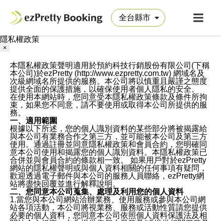
隱私權政策
×
本隱私權政策聲明適用於預約科技行銷股份有限公司(下稱
本公司)於ezPretty (http://www.ezpretty.com.tw) 網域名及
次級網域名所提供的服務。本公司將以慎重且嚴謹之態度
提供全面的保護措施，以確保使用者個人隱私的安全。
在使用本網站時，您同意受本隱私權政策條款及條件所拘
束，如果您不同意，請不要使用或取得本公司所提供的服
務。
一、適用範圍
根據以下所述，您的個人識別資料的某些部分將被揭露給
與本公司有業務合作之第三方，並可能被本公司及第三方
使用。通過註冊並同意隱私權政策和會員合約，您明確同
意本公司使用和揭露您的個人識別資料。本隱私權政策已
合併並與會員合約的條款相一致。 如果用戶對於ezPretty
網站的隱私權聲明或與個人資料相關的任何事項有疑問，
歡迎透過電子郵件與本公司的服務人員聯絡，ezPretty網
站將盡快回覆並進行解釋說明。
二、您同意本公司蒐集、處理及利用您的個人資料
1.當您與本公司網站洽辦業務、使用服務或參與本公司網
站各項活動，本公司將視業務、服務或活動性質請您提供
必要的個人資料，您同意本公司依照個人資料保護法及相