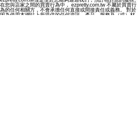
料於行銷活動資訊、商品訊息或新服務等相關行銷，且於
在您與店家之間的買賣行為中， ezpretty.com.tw 不屬於買賣行
首次行銷時，將提供您表示拒絕行銷之方式，本公司不會
為的任何相關方，不會承擔任何直接或間接責任或義務。 對於
向您索取相關費用。如您拒絕接受行銷服務或嗣後欲拒絕
因為使用本網站上所提供的任何資訊、產品、服務及（或）材
時，均可隨時通知本公司，本公司、所屬集團、關係企業
料，而產生或導致的任何損失或損害，ezpretty.com.tw 及其管
或與其合作行銷之第三方業務合作公司或第三方業務合作
理人員、員工或代表人均對此不承擔任何責任。 儘管
公司將立即停止利用您的個人資料行銷。
ezpretty.com.tw 已經盡了適當努力確保本網站上所列的服務符
四、個人資料利用之期間、地區、對象及方式如下
合合理的標準，仍不得將本網站內所列出的任何服務視為
1.期間：您同意於本公司存續期間或依法令之資料保存期
ezpretty.com.tw 推薦的服務，或是認為其代表該服務將會適用
間內，以及您的個人資料蒐集之目的消失或期限屆滿時，
於該用戶。如果該服務不適用於您，ezpretty.com.tw 將對此不
本公司得繼續保存、處理或利用您的個人資料。
承擔任何責任。
2.地區：就中華民國領域內。
網站使用者的守法義務及承諾
3.對象：本公司所屬公司(本公司)及其分公司、本公司之關
本條款構成您與 ezPretty 間之有效契約。 本條款中如有一部無
係企業、其他與本公司有業務往來或合作之機構。
效時，不影響其他條款之效力。 本條款如有未盡之處，雙方均
4.方式：以電話、簡訊、電子郵件、紙本或其他合於當時
應依誠實信用、平等互惠原則，共商解決之道。
科技之適當方式作個人資料之利用，(包括任何依法得利用
年齡和責任
之方式，但不限於使用於本網站或與外部合作之行銷)並於
你向 ezpretty.com.tw您確認您已經達到使用本網站的合法年
法令容許之範圍內，為行銷建檔、揭露、轉介或交互運用
齡。可以針對您在使用本網站時產生的任何責任，形成有約束力
予本公司及其合作對象。
的法律責任。您理解使用本網站時及他人使用您的登錄資訊使用
五、個人資料之類別
本網站時所產生的交易責任。
本聲明所指之個人資料類別如下:
網站連結
1.您提供之資料，包括您的姓名、性別、連絡方式(包括但
本網站可能包含有通往ezpretty.com.tw以外的其他方所運營網站
不限於電話、E-MAIL及地址等)、服務單位、職稱、為完
的超連結。此類超連結僅提供用於參考。此類網站不是由
成收款或付款所需之資料、IＰ位址、及其他得以直接或間
ezpretty.com.tw 控制，我們對其內容不承擔任何責任。在本網
接識別使用者身分之個人資料，及執行職務或業務之必要
站上加入通往此類網站的超連結，並非暗示我們贊同此類網站上
範圍內所需蒐集、處理及利用的個人資料。
的材料或是與其經營人之間存在任何聯繫。
2.為提升服務品質，本公司會依照所提供服務之性質，記
智慧財產權聲明
錄使用者的IP位址、以及在本公司內的瀏覽活動(例如，使
本網站上的所有資訊、內容、圖片、文字、聲音、圖像22、按
用者所使用的軟硬體、所點選的網頁)等資料，但是這些資
鈕、商標、服務標章及商品名稱均受中華民國國家法律及國際條