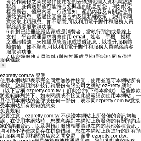
有合作關係之業務夥伴使用您的去識別化個人資料與您您
聯絡，並傳送那些可能符合您興趣的訊息給您，例如特定
標題廣告、優惠內容、行政通知、產品內容及有關您使用
網站的訊息。透過接受會員合約及隱私權政策，您明示同
意收取此項訊息。如不願意,可以利用電子郵件和服務人員
聯絡請客服取消功能。
6.針對已註冊認證店家或是消費者，當執行預約或是線上
支付，平台營運需求將會使用 email，姓名，手機，授權
之通訊帳號，來推播系統資訊或提醒訊息，以提升服務體
驗價值。如不願意,可以利用電子郵件和服務人員聯絡請客
服取消功能。
7.店家端服務人員資料 (舉例拍照或是地理資訊) 同意僅提
服務條款
供所屬店家管理人員可以使用消費者的作品集資料和員工
×
打卡個人圖像行為。本公司及ezPretty平台不會做任何使
用。
ezpretty.com.tw 聲明
三、本公司對您個人資料的揭露
使用本網站即表示完全同意無條件接受，使用並遵守本網站所有
1.基於現有服務平台的監管環境，預約科技保證不會揭露
條款。您與預約科技行銷股份有限公司之網站 ezPretty 網站
任何店家的營運資訊，且預約科技和店家均不能洩露消費
（以下皆稱 ezpretty.com.tw ）訂此合約(下稱本條款)，這些條款
者的個人資料。然而，在某些情況下，本公司可能會因受
將規範詳列於下。如未閱讀或不接受此規範請勿使用本網站，一
政府要求或法律規定，而被迫向政府或第三方提供資料。
旦使用本網站的全部或任何一部份，表示同ezpretty.com.tw意接
第三方也可能非法地攔截或存取傳輸的私人通訊，或會員
受本網站所有規範的約束。
可能濫用或誤用從本公司網站獲得的您的資料。因此，儘
免責規範
管本公司使用企業標準的保護措施來保護您的隱私，本公
您要注意，ezpretty.com.tw 不保證本網站上所發佈的資訊均無
司並未承諾您的個人識別資料或私人通訊將永遠保密。
誤，在使用本網站時，您要意識到本網站上所發佈的有關預約店
2.根據本公司的政策，本公司不會將涉及您的個人識別資
家的詳細資訊，以及與預訂服務相關資訊在內的其他各種資訊，
料出租或出售給第三方。
均可能不準確或是存在拼寫錯誤。您在本網站上所進行的所有預
3. 本公司、所屬集團、關係企業或與其合作行銷之第三方
訂服務均是與相關的店家之間交易，而非 ezpretty.com.tw。
業務合作公司會在您同意之情形下，始得利用您的個人資
ezpretty.com.tw僅是便於您能夠通過我們，預訂相對應的服務。