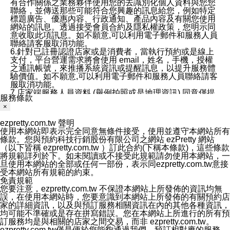
有合作關係之業務夥伴使用您的去識別化個人資料與您您
聯絡，並傳送那些可能符合您興趣的訊息給您，例如特定
標題廣告、優惠內容、行政通知、產品內容及有關您使用
網站的訊息。透過接受會員合約及隱私權政策，您明示同
意收取此項訊息。如不願意,可以利用電子郵件和服務人員
聯絡請客服取消功能。
6.針對已註冊認證店家或是消費者，當執行預約或是線上
支付，平台營運需求將會使用 email，姓名，手機，授權
之通訊帳號，來推播系統資訊或提醒訊息，以提升服務體
驗價值。如不願意,可以利用電子郵件和服務人員聯絡請客
服取消功能。
7.店家端服務人員資料 (舉例拍照或是地理資訊) 同意僅提
服務條款
供所屬店家管理人員可以使用消費者的作品集資料和員工
×
打卡個人圖像行為。本公司及ezPretty平台不會做任何使
用。
ezpretty.com.tw 聲明
三、本公司對您個人資料的揭露
使用本網站即表示完全同意無條件接受，使用並遵守本網站所有
1.基於現有服務平台的監管環境，預約科技保證不會揭露
條款。您與預約科技行銷股份有限公司之網站 ezPretty 網站
任何店家的營運資訊，且預約科技和店家均不能洩露消費
（以下皆稱 ezpretty.com.tw ）訂此合約(下稱本條款)，這些條款
者的個人資料。然而，在某些情況下，本公司可能會因受
將規範詳列於下。如未閱讀或不接受此規範請勿使用本網站，一
政府要求或法律規定，而被迫向政府或第三方提供資料。
旦使用本網站的全部或任何一部份，表示同ezpretty.com.tw意接
第三方也可能非法地攔截或存取傳輸的私人通訊，或會員
受本網站所有規範的約束。
可能濫用或誤用從本公司網站獲得的您的資料。因此，儘
免責規範
管本公司使用企業標準的保護措施來保護您的隱私，本公
您要注意，ezpretty.com.tw 不保證本網站上所發佈的資訊均無
司並未承諾您的個人識別資料或私人通訊將永遠保密。
誤，在使用本網站時，您要意識到本網站上所發佈的有關預約店
2.根據本公司的政策，本公司不會將涉及您的個人識別資
家的詳細資訊，以及與預訂服務相關資訊在內的其他各種資訊，
料出租或出售給第三方。
均可能不準確或是存在拼寫錯誤。您在本網站上所進行的所有預
3. 本公司、所屬集團、關係企業或與其合作行銷之第三方
訂服務均是與相關的店家之間交易，而非 ezpretty.com.tw。
業務合作公司會在您同意之情形下，始得利用您的個人資
ezpretty.com.tw僅是便於您能夠通過我們，預訂相對應的服務。