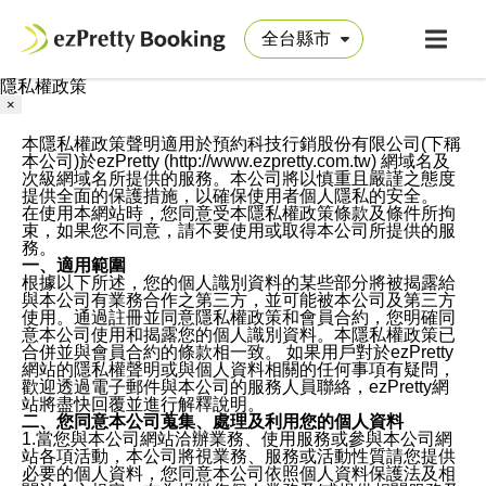
隱私權政策
×
本隱私權政策聲明適用於預約科技行銷股份有限公司(下稱
本公司)於ezPretty (http://www.ezpretty.com.tw) 網域名及
次級網域名所提供的服務。本公司將以慎重且嚴謹之態度
提供全面的保護措施，以確保使用者個人隱私的安全。
在使用本網站時，您同意受本隱私權政策條款及條件所拘
束，如果您不同意，請不要使用或取得本公司所提供的服
務。
一、適用範圍
根據以下所述，您的個人識別資料的某些部分將被揭露給
與本公司有業務合作之第三方，並可能被本公司及第三方
使用。通過註冊並同意隱私權政策和會員合約，您明確同
意本公司使用和揭露您的個人識別資料。本隱私權政策已
合併並與會員合約的條款相一致。 如果用戶對於ezPretty
網站的隱私權聲明或與個人資料相關的任何事項有疑問，
歡迎透過電子郵件與本公司的服務人員聯絡，ezPretty網
站將盡快回覆並進行解釋說明。
二、您同意本公司蒐集、處理及利用您的個人資料
1.當您與本公司網站洽辦業務、使用服務或參與本公司網
站各項活動，本公司將視業務、服務或活動性質請您提供
必要的個人資料，您同意本公司依照個人資料保護法及相