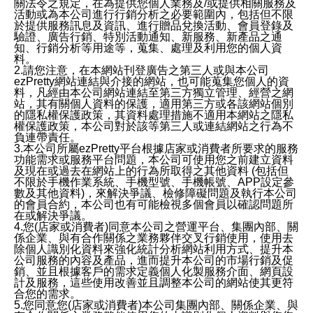
關法令之規定，在為提供您個人業務及/或提供相關服務及
活動或為本公司進行行銷分析之必要範圍內，包括但不限
於提供服務訊息及資訊、進行贈品兌換活動、會員登錄及
驗證、廣告行銷、特別活動通知、新服務、新產品之通
知、行銷分析等用途等，蒐集、處理及利用您的個人資
料。
2.請您注意，在本網站刊登廣告之第三人或與本公司
ezPretty網站連結與介接的網站，也可能蒐集您個人的資
料，凡經由本公司網站連結至第三方獨立管理、經營之網
站，其有關個人資料的保護，適用第三方或各該網站個別
的隱私權保護政策，其資料處理措施不適用本網站之隱私
權保護政策，本公司對於該等第三人或連結網站之行為不
負連帶責任。
3.本公司所屬ezPretty平台根據店家或消費者所要求的服務
功能需求或服務平台問題，本公司可使用您之前建立資料
及現在或過去在網站上的行為所取得之其他資料 (包括但
不限於手機作業系統、手機型號、手機帳號、APP設定參
數及其他資料)，來解決爭議、檢修障礙問題及執行本公司
的會員合約，本公司也有可能檢視多個會員以確認問題所
在或解決爭議。
4.您(店家或消費者)同意本公司之營運平台、集團內部、關
係企業、與有合作關係之業務夥伴交叉行銷使用，使用去
除個人識別化資料來強化統計分析網站利用方式、提升本
公司服務的內容及產品，進而提升本公司的市場行銷及促
銷、並且根據客戶的需求定義個人化製服務介面、網頁設
計及服務，這些使用改善並且調整本公司的網站使其更符
合您的需求。
5.您同意您(店家或消費者)本公司集團內部、關係企業、與