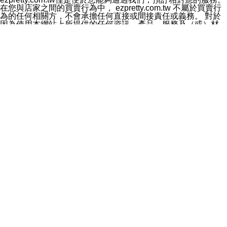
料於行銷活動資訊、商品訊息或新服務等相關行銷，且於
在您與店家之間的買賣行為中， ezpretty.com.tw 不屬於買賣行
首次行銷時，將提供您表示拒絕行銷之方式，本公司不會
為的任何相關方，不會承擔任何直接或間接責任或義務。 對於
向您索取相關費用。如您拒絕接受行銷服務或嗣後欲拒絕
因為使用本網站上所提供的任何資訊、產品、服務及（或）材
時，均可隨時通知本公司，本公司、所屬集團、關係企業
料，而產生或導致的任何損失或損害，ezpretty.com.tw 及其管
或與其合作行銷之第三方業務合作公司或第三方業務合作
理人員、員工或代表人均對此不承擔任何責任。 儘管
公司將立即停止利用您的個人資料行銷。
ezpretty.com.tw 已經盡了適當努力確保本網站上所列的服務符
四、個人資料利用之期間、地區、對象及方式如下
合合理的標準，仍不得將本網站內所列出的任何服務視為
1.期間：您同意於本公司存續期間或依法令之資料保存期
ezpretty.com.tw 推薦的服務，或是認為其代表該服務將會適用
間內，以及您的個人資料蒐集之目的消失或期限屆滿時，
於該用戶。如果該服務不適用於您，ezpretty.com.tw 將對此不
本公司得繼續保存、處理或利用您的個人資料。
承擔任何責任。
2.地區：就中華民國領域內。
網站使用者的守法義務及承諾
3.對象：本公司所屬公司(本公司)及其分公司、本公司之關
本條款構成您與 ezPretty 間之有效契約。 本條款中如有一部無
係企業、其他與本公司有業務往來或合作之機構。
效時，不影響其他條款之效力。 本條款如有未盡之處，雙方均
4.方式：以電話、簡訊、電子郵件、紙本或其他合於當時
應依誠實信用、平等互惠原則，共商解決之道。
科技之適當方式作個人資料之利用，(包括任何依法得利用
年齡和責任
之方式，但不限於使用於本網站或與外部合作之行銷)並於
你向 ezpretty.com.tw您確認您已經達到使用本網站的合法年
法令容許之範圍內，為行銷建檔、揭露、轉介或交互運用
齡。可以針對您在使用本網站時產生的任何責任，形成有約束力
予本公司及其合作對象。
的法律責任。您理解使用本網站時及他人使用您的登錄資訊使用
五、個人資料之類別
本網站時所產生的交易責任。
本聲明所指之個人資料類別如下:
網站連結
1.您提供之資料，包括您的姓名、性別、連絡方式(包括但
本網站可能包含有通往ezpretty.com.tw以外的其他方所運營網站
不限於電話、E-MAIL及地址等)、服務單位、職稱、為完
的超連結。此類超連結僅提供用於參考。此類網站不是由
成收款或付款所需之資料、IＰ位址、及其他得以直接或間
ezpretty.com.tw 控制，我們對其內容不承擔任何責任。在本網
接識別使用者身分之個人資料，及執行職務或業務之必要
站上加入通往此類網站的超連結，並非暗示我們贊同此類網站上
範圍內所需蒐集、處理及利用的個人資料。
的材料或是與其經營人之間存在任何聯繫。
2.為提升服務品質，本公司會依照所提供服務之性質，記
智慧財產權聲明
錄使用者的IP位址、以及在本公司內的瀏覽活動(例如，使
本網站上的所有資訊、內容、圖片、文字、聲音、圖像22、按
用者所使用的軟硬體、所點選的網頁)等資料，但是這些資
鈕、商標、服務標章及商品名稱均受中華民國國家法律及國際條