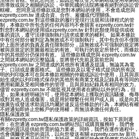
法律所管轄。在此您同意，如因您每次登入本網站或使用本網站
而導致或與之相關的訴訟，中華民國的法院將擁有絕對的訴訟管
轄權。 您同意這些條款或是您對本網站的使用，不會造成您與
ezpretty.com.tw 達成合資、合作、雇傭或代理關係。
ezpretty.com.tw 對這些條款的履行受現行法規和法律程式的管
制，本條款中所包含的任何內容均不會損害 ezpretty.com.tw針
對您對本網站的使用或ezpretty.com.tw 針對此類使用提供或收
集的資訊，遵守法律強制執行請求或要求的權利。 如果本條款
中有任何部分被判定為無效或不可強制執行，其中包含但不僅限
於上面所述的負責及責任限制部分，該無效或不可強制的規定將
被與原規定的意圖最相近的有效、可執行的規定所替代，而條款
中的其他部分仍保持有效。 這些條款構成您與 ezpretty.com.tw
之間就本網站的完整協議，並將替代先前及當前您與
ezpretty.com.tw 之間達成的其他所有溝通及提議，無論其為電
子、口頭或是書面格式。 這些條款及以電子格式提供的所有說
明的列印版本可在與本條款相關的仲裁或訴訟中使用，且其與原
始生成的以列印格式保存的其他所有商業文檔及記錄具有等同的
應用範圍及受相同條件的管理，且與原始紀錄具有相同的效力。
儘管 ezpretty.com.tw 不能監視其使用者在網站以外的行為，但
是，如果未經明確許可，使用從本網站上獲取的資訊騷擾、侮辱
或對其他人造成傷害，或是用於聯繫任何用戶或人員，或是向其
做廣告或發送求助資訊均屬於違反這些條款的行為，本網站有權
不經通知即終止您帳戶的使用權，而無須承擔任何責任。
隱私保護政策
有關ezpretty.com.tw隱私保護政策的詳細資訊，按如下原則運
作：在您通過 ezpretty.com.tw網站預訂或購買服務時，我們會
將您的資訊提供給所需的協力業者。同時，我們在運作過程中，
也會偶爾使用您的資訊，以向您發送有關 ezpretty.com.tw 新功