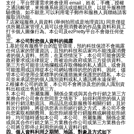
支付，平台營運需求將會使用 email，姓名，手機，授權
之通訊帳號，來推播系統資訊或提醒訊息，以提升服務體
驗價值。如不願意,可以利用電子郵件和服務人員聯絡請客
服取消功能。
7.店家端服務人員資料 (舉例拍照或是地理資訊) 同意僅提
供所屬店家管理人員可以使用消費者的作品集資料和員工
打卡個人圖像行為。本公司及ezPretty平台不會做任何使
用。
三、本公司對您個人資料的揭露
1.基於現有服務平台的監管環境，預約科技保證不會揭露
任何店家的營運資訊，且預約科技和店家均不能洩露消費
者的個人資料。然而，在某些情況下，本公司可能會因受
政府要求或法律規定，而被迫向政府或第三方提供資料。
第三方也可能非法地攔截或存取傳輸的私人通訊，或會員
可能濫用或誤用從本公司網站獲得的您的資料。因此，儘
管本公司使用企業標準的保護措施來保護您的隱私，本公
司並未承諾您的個人識別資料或私人通訊將永遠保密。
2.根據本公司的政策，本公司不會將涉及您的個人識別資
料出租或出售給第三方。
3. 本公司、所屬集團、關係企業或與其合作行銷之第三方
業務合作公司會在您同意之情形下，始得利用您的個人資
料於行銷活動資訊、商品訊息或新服務等相關行銷，且於
首次行銷時，將提供您表示拒絕行銷之方式，本公司不會
向您索取相關費用。如您拒絕接受行銷服務或嗣後欲拒絕
時，均可隨時通知本公司，本公司、所屬集團、關係企業
或與其合作行銷之第三方業務合作公司或第三方業務合作
公司將立即停止利用您的個人資料行銷。
四、個人資料利用之期間、地區、對象及方式如下