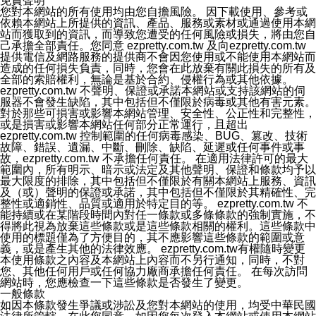
免責聲明
您對本網站的所有使用均由您自擔風險。 因下載使用、參考或
依賴本網站上所提供的資訊、產品、服務或素材或通過使用本網
站而獲取到的資訊，而導致您遭受的任何風險或損失，將由您自
己承擔全部責任。您同意 ezpretty.com.tw 及向ezpretty.com.tw
提供電信及網路服務的提供商不會因您使用或不能使用本網站而
造成的任何損失負責，同時，您會在此放棄有關此損失的所有及
全部的索賠權利，無論是基於合約、侵權行為或其他依據。
ezpretty.com.tw 不聲明、保證或承諾本網站或支持該網站的伺
服器不會發生缺陷，其中包括但不僅限於病毒或其他有害元素。
對於那些可損害或影響本網站管理、安全性、公正性和完整性，
或是損害或影響本網站任何部分正常運行，且超出
ezpretty.com.tw 控制範圍的任何病毒感染、BUG、篡改、技術
故障、錯誤、遺漏、中斷、刪除、缺陷、延遲或任何事件或事
故，ezpretty.com.tw 不承擔任何責任。 在適用法律許可的最大
範圍內，所有明示、暗示或法定及其他聲明、保證和條款均予以
最大限度的排除，其中包括但不僅限於有關本網站上服務、資訊
及（或）聲明的保證或承諾，其中包括但不僅限於其精確性、完
整性或適銷性、品質或適用於特定目的等。 ezpretty.com.tw 不
能持續或在某階段時間內對任一條款或多條條款的強制實施，不
得將此視為放棄這些條款或是這些條款相關的權利。這些條款中
使用的標題僅為了方便目的，其不應影響這些條款的範圍或意
義，或是產生其他的法律效應。 ezpretty.com.tw有權隨時變更
本使用條款之內容及本網站上內容而不另行通知，同時，不對
您、其他任何用戶或任何協力廠商承擔任何責任。 在每次訪問
網站時，您應檢查一下這些條款是否發生了變更。
一般條款
如因本條款發生爭議或涉訟及您對本網站的使用，均受中華民國