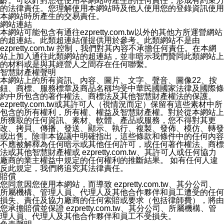
齡。可以針對您在使用本網站時產生的任何責任，形成有約束力
本公司/本服務將以通知型訊息傳送重要訊息給您。即使未
的法律責任。您理解使用本網站時及他人使用您的登錄資訊使用
加入本公司/本服務好友，您仍可接收到通知型訊息。
本網站時所產生的交易責任。
本公司/本服務傳送之通知型訊息以對您有效且重要的訊息
網站連結
為限，以廣告或其他目的的訊息皆不會被傳送。滿足以下
本網站可能包含有通往ezpretty.com.tw以外的其他方所運營網站
三個條件者，將可收到通知型訊息。
的超連結。此類超連結僅提供用於參考。此類網站不是由
1.LINE 帳號設定的電話號碼與本公司/本服務所傳來的電
ezpretty.com.tw 控制，我們對其內容不承擔任何責任。在本網
話號碼比對相符。
站上加入通往此類網站的超連結，並非暗示我們贊同此類網站上
2.該 LINE 帳號已在 LINE APP 設定中，同意接收通知型
的材料或是與其經營人之間存在任何聯繫。
訊息。
智慧財產權聲明
3.LINE 帳號未封鎖傳送訊息之 LINE 官方帳號。
本網站上的所有資訊、內容、圖片、文字、聲音、圖像22、按
欲變更通知型訊息的設定，操作如下：
鈕、商標、服務標章及商品名稱均受中華民國國家法律及國際條
1.點選「主頁」＞「設定」
約中所包含的著作權法、商標法及其他智慧財產權法的保護。
2.點選「隱私設定」
ezpretty.com.tw或其許可人（視情況而定）保留有這些素材中所
3.點選「提供使用資料」
包含的所有權利，所有權、權益及智慧財產權。對於從本網站上
4.點選「LINE通知型訊息」
所獲取的任何資訊、素材、軟體、產品或服務，您不得對其更
5.開關「接收LINE通知型訊息」
改、拷貝、傳播、發送、顯示、執行、複製、發佈、模仿、轉發
❗️關閉「接收通知型訊息」後，將不會接收到來自任何企業
或出售。除非本協議中明確指出，這些條款和條件中的任何內容
官方帳號或認證官方帳號的通知型訊息。
不應被解釋為任何暗示或其他任何許可，或任何著作權法、商標
法或其他智慧財產權或 ezpretty.com.tw、其許可人或任何協力
廠商的業主權益中規定的任何權利的推斷結果。 如有任何人違
反此規定，我們將追究其法律責任。
賠償
您同意因您使用本網站，而導致 ezpretty.com.tw、其分公司、
所屬機構、管理人員、代理人及其他合作夥伴和員工遭受的任何
損失、責任及協力廠商的任何索賠或要求（包括律師費），將由
您承擔賠償並保證 ezpretty.com.tw、其分公司、所屬機構、管
理人員、代理人及其他合作夥伴和員工不受損失。