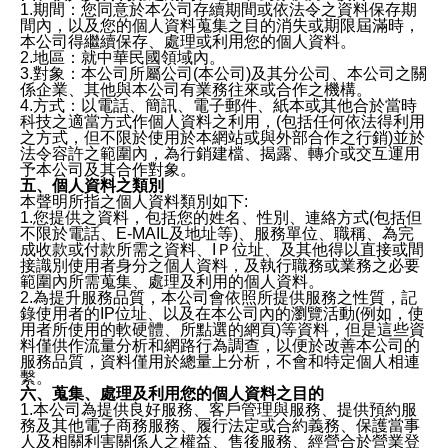
1.期間：您同意於本公司存續期間或依法令之資料保存期
間內，以及您的個人資料蒐集之目的消失或期限屆滿時，
本公司得繼續保存、處理或利用您的個人資料。
2.地區：就中華民國領域內。
3.對象：本公司所屬公司(本公司)及其分公司、本公司之關
係企業、其他與本公司有業務往來或合作之機構。
4.方式：以電話、簡訊、電子郵件、紙本或其他合於當時
科技之適當方式作個人資料之利用，(包括任何依法得利用
之方式，但不限於使用於本網站或與外部合作之行銷)並於
法令容許之範圍內，為行銷建檔、揭露、轉介或交互運用
予本公司及其合作對象。
五、個人資料之類別
本聲明所指之個人資料類別如下:
1.您提供之資料，包括您的姓名、性別、連絡方式(包括但
不限於電話、E-MAIL及地址等)、服務單位、職稱、為完
成收款或付款所需之資料、IＰ位址、及其他得以直接或間
接識別使用者身分之個人資料，及執行職務或業務之必要
範圍內所需蒐集、處理及利用的個人資料。
2.為提升服務品質，本公司會依照所提供服務之性質，記
錄使用者的IP位址、以及在本公司內的瀏覽活動(例如，使
用者所使用的軟硬體、所點選的網頁)等資料，但是這些資
料僅供作流量分析和網路行為調查，以便於改善本公司的
服務品質，資料僅用於總量上分析，不會和特定個人相連
繫。
六、蒐集、處理及利用您的個人資料之目的
1.本公司為提供良好服務、客戶管理與服務、提供預約服
務及其他電子商務服務、履行法定或合約義務、保護當事
人及相關利害關係人之權益、售後服務、經營合於營業登