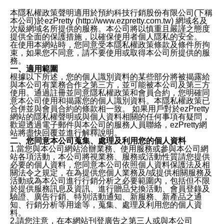
本隱私權政策聲明適用於預約科技行銷股份有限公司(下稱
本公司)於ezPretty (http://www.ezpretty.com.tw) 網域名及
次級網域名所提供的服務。本公司將以慎重且嚴謹之態度
提供全面的保護措施，以確保使用者個人隱私的安全。
在使用本網站時，您同意受本隱私權政策條款及條件所拘
束，如果您不同意，請不要使用或取得本公司所提供的服
務。
一、適用範圍
根據以下所述，您的個人識別資料的某些部分將被揭露給
與本公司有業務合作之第三方，並可能被本公司及第三方
使用。通過註冊並同意隱私權政策和會員合約，您明確同
意本公司使用和揭露您的個人識別資料。本隱私權政策已
合併並與會員合約的條款相一致。 如果用戶對於ezPretty
網站的隱私權聲明或與個人資料相關的任何事項有疑問，
歡迎透過電子郵件與本公司的服務人員聯絡，ezPretty網
站將盡快回覆並進行解釋說明。
二、您同意本公司蒐集、處理及利用您的個人資料
1.當您與本公司網站洽辦業務、使用服務或參與本公司網
站各項活動，本公司將視業務、服務或活動性質請您提供
必要的個人資料，您同意本公司依照個人資料保護法及相
關法令之規定，在為提供您個人業務及/或提供相關服務及
活動或為本公司進行行銷分析之必要範圍內，包括但不限
於提供服務訊息及資訊、進行贈品兌換活動、會員登錄及
驗證、廣告行銷、特別活動通知、新服務、新產品之通
知、行銷分析等用途等，蒐集、處理及利用您的個人資
料。
2.請您注意，在本網站刊登廣告之第三人或與本公司