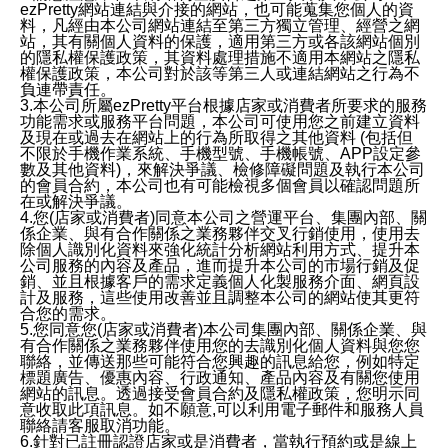
ezPretty網站連結與介接的網站，也可能蒐集您個人的資
料，凡經由本公司網站連結至第三方獨立管理、經營之網
站，其有關個人資料的保護，適用第三方或各該網站個別
的隱私權保護政策，其資料處理措施不適用本網站之隱私
權保護政策，本公司對於該等第三人或連結網站之行為不
負連帶責任。
3.本公司所屬ezPretty平台根據店家或消費者所要求的服務
功能需求或服務平台問題，本公司可使用您之前建立資料
及現在或過去在網站上的行為所取得之其他資料 (包括但
不限於手機作業系統、手機型號、手機帳號、APP設定參
數及其他資料)，來解決爭議、檢修障礙問題及執行本公司
的會員合約，本公司也有可能檢視多個會員以確認問題所
在或解決爭議。
4.您(店家或消費者)同意本公司之營運平台、集團內部、關
係企業、與有合作關係之業務夥伴交叉行銷使用，使用去
除個人識別化資料來強化統計分析網站利用方式、提升本
公司服務的內容及產品，進而提升本公司的市場行銷及促
銷、並且根據客戶的需求定義個人化製服務介面、網頁設
計及服務，這些使用改善並且調整本公司的網站使其更符
合您的需求。
5.您同意您(店家或消費者)本公司集團內部、關係企業、與
有合作關係之業務夥伴使用您的去識別化個人資料與您您
聯絡，並傳送那些可能符合您興趣的訊息給您，例如特定
標題廣告、優惠內容、行政通知、產品內容及有關您使用
網站的訊息。透過接受會員合約及隱私權政策，您明示同
意收取此項訊息。如不願意,可以利用電子郵件和服務人員
聯絡請客服取消功能。
6.針對已註冊認證店家或是消費者，當執行預約或是線上