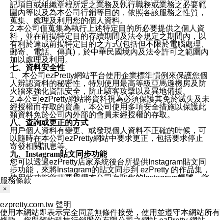
記項目或組織章程所定之業務及執行職務或業務之必要範
圍內等以及為本公司行銷等目的，依照各該服務之性質，
蒐集、處理及利用您的個人資料。
2.本公司僅蒐集為執行上述特定目的所必要提供之個人資
料，並在前揭特定目的存續期間及法令規定之期間內，以
有利於達成前揭特定目的之方式(包括但不限於電腦處理、
郵寄、電話、傳真)，於中華民國境內及法令許可之範圍內
加以處理及利用。
七、資料安全性
1、本公司ezPretty網站平台使用企業標準慣例來保護您個
人辨認資料的秘密性，特別使用最高等級亞馬遜機房及防
火牆來強化資訊安全，防止駭客攻擊以及異地備援。
2.本公司ezPretty網站將資料視為必須保護其免於滅失及未
經授權而存取的資產，本公司使用多項安全措施以保護此
類資料免於公司內外部的會員未經授權的存取。
八、查詢或更正的方式
用戶個人資料有變更、或發現個人資料不正確的時候，可
以隨時在本公司ezPretty網站中要求更正，包括要求停止
寄發相關訊息等。
九、Instagram貼文同步功能
您可以透過ezPretty店家系統後台所提供Instagram貼文同
步功能，來將Instagram的貼文同步到 ezPretty 的作品集，
使用此功能您需要授權本公司存取您的Instagram帳號，您
服務條款
的授權將僅用於同步您的貼文至店家系統。
×
十、取消Instagram授權方式
如果您有使用ezPretty網站所提供Instagram貼文同步功
ezpretty.com.tw 聲明
能，您可以於任何時間取消您的 Instagram 授權，只需要
使用本網站即表示完全同意無條件接受，使用並遵守本網站所有
透過電子郵件和服務人員聯絡，本公司會盡快清除您的授