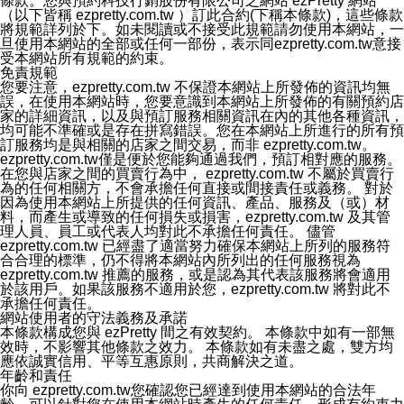
條款。您與預約科技行銷股份有限公司之網站 ezPretty 網站
權資料，或是您可以登入店家系統後台使用取消授權功
（以下皆稱 ezpretty.com.tw ）訂此合約(下稱本條款)，這些條款
能，系統將立即清除您的授權資料，並完全清除您透過此
將規範詳列於下。如未閱讀或不接受此規範請勿使用本網站，一
功能所同步的Instagram貼文。
旦使用本網站的全部或任何一部份，表示同ezpretty.com.tw意接
十一、取消帳號資料方式
受本網站所有規範的約束。
如果您有使用本公司ezPretty網站所提供功能，您可以於
免責規範
任何時間取消您的帳號或是資料，只需要透過電子郵件( e-
您要注意，ezpretty.com.tw 不保證本網站上所發佈的資訊均無
mail:
[email protected]
)和服務人員聯絡，本公司會盡快清
誤，在使用本網站時，您要意識到本網站上所發佈的有關預約店
除您的帳號和相關資料。
家的詳細資訊，以及與預訂服務相關資訊在內的其他各種資訊，
十二、隱私權聲明的更新
均可能不準確或是存在拼寫錯誤。您在本網站上所進行的所有預
本公司將不定時更新隱私權聲明，以反映服務的變更和顧
訂服務均是與相關的店家之間交易，而非 ezpretty.com.tw。
客的意見反應。當本公司更新此隱私權聲明，您將在
ezpretty.com.tw僅是便於您能夠通過我們，預訂相對應的服務。
ezPretty網站 首頁上看到隱私權聲明連結旁的 "updated"
在您與店家之間的買賣行為中， ezpretty.com.tw 不屬於買賣行
註記。如果聲明的內容有所變更，或是處理您個人資訊的
為的任何相關方，不會承擔任何直接或間接責任或義務。 對於
方式有所變動，本公司一定會先更新隱私權聲明才會接著
因為使用本網站上所提供的任何資訊、產品、服務及（或）材
執行該項變更措施。本公司鼓勵您定期檢視隱私權聲明，
料，而產生或導致的任何損失或損害，ezpretty.com.tw 及其管
以得知 ezPretty 網站如何保護您的個人資訊。
理人員、員工或代表人均對此不承擔任何責任。 儘管
十三、自我保護措施
ezpretty.com.tw 已經盡了適當努力確保本網站上所列的服務符
請妥善保管您的使用者名稱、密碼及個人資料，不要提供
合合理的標準，仍不得將本網站內所列出的任何服務視為
給任何人。在您完成個人化服務之使用後，請務必記得登
ezpretty.com.tw 推薦的服務，或是認為其代表該服務將會適用
出帳號。若您是與他人共享電腦或使用公共電腦，切記要
於該用戶。如果該服務不適用於您，ezpretty.com.tw 將對此不
關閉瀏覽器視窗，以防止他人讀取您的個人資料、信件或
承擔任何責任。
進入所機關管理區。
網站使用者的守法義務及承諾
十四、傳送宣傳本站資訊或電子郵件之政策
本條款構成您與 ezPretty 間之有效契約。 本條款中如有一部無
您同意本公司網站，透過您所提供的郵件地址與您取得聯
效時，不影響其他條款之效力。 本條款如有未盡之處，雙方均
絡並傳送或宣傳本網站各項服務之資料或電子郵件供您參
應依誠實信用、平等互惠原則，共商解決之道。
考。您能依照該資料或電子郵件所指示之方法、說明或功
年齡和責任
能連結，隨時停止接收這些資料或電子郵件。
你向 ezpretty.com.tw您確認您已經達到使用本網站的合法年
十五、訊息通知