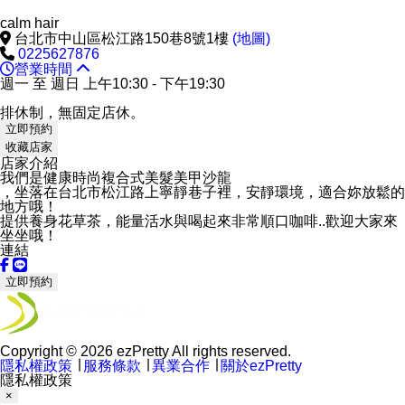
calm hair
台北市中山區松江路150巷8號1樓
(地圖)
0225627876
營業時間
週一 至 週日 上午10:30 - 下午19:30
排休制，無固定店休。
立即預約
收藏店家
店家介紹
我們是健康時尚複合式美髮美甲沙龍
，坐落在台北市松江路上寧靜巷子裡，安靜環境，適合妳放鬆的
地方哦！
提供養身花草茶，能量活水與喝起來非常順口咖啡..歡迎大家來
坐坐哦！
連結
立即預約
Copyright © 2026 ezPretty All rights reserved.
隱私權政策
∣
服務條款
∣
異業合作
∣
關於ezPretty
隱私權政策
×