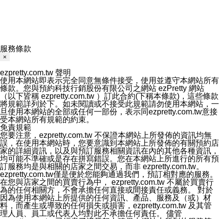
服務條款
×
ezpretty.com.tw 聲明
使用本網站即表示完全同意無條件接受，使用並遵守本網站所有
條款。您與預約科技行銷股份有限公司之網站 ezPretty 網站
（以下皆稱 ezpretty.com.tw ）訂此合約(下稱本條款)，這些條款
將規範詳列於下。如未閱讀或不接受此規範請勿使用本網站，一
旦使用本網站的全部或任何一部份，表示同ezpretty.com.tw意接
受本網站所有規範的約束。
免責規範
您要注意，ezpretty.com.tw 不保證本網站上所發佈的資訊均無
誤，在使用本網站時，您要意識到本網站上所發佈的有關預約店
家的詳細資訊，以及與預訂服務相關資訊在內的其他各種資訊，
均可能不準確或是存在拼寫錯誤。您在本網站上所進行的所有預
訂服務均是與相關的店家之間交易，而非 ezpretty.com.tw。
ezpretty.com.tw僅是便於您能夠通過我們，預訂相對應的服務。
在您與店家之間的買賣行為中， ezpretty.com.tw 不屬於買賣行
為的任何相關方，不會承擔任何直接或間接責任或義務。 對於
因為使用本網站上所提供的任何資訊、產品、服務及（或）材
料，而產生或導致的任何損失或損害，ezpretty.com.tw 及其管
理人員、員工或代表人均對此不承擔任何責任。 儘管