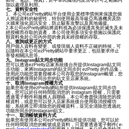
郵寄、電話、傳真)，於中華民國境內及法令許可之範圍內
加以處理及利用。
七、資料安全性
1、本公司ezPretty網站平台使用企業標準慣例來保護您個
人辨認資料的秘密性，特別使用最高等級亞馬遜機房及防
火牆來強化資訊安全，防止駭客攻擊以及異地備援。
2.本公司ezPretty網站將資料視為必須保護其免於滅失及未
經授權而存取的資產，本公司使用多項安全措施以保護此
類資料免於公司內外部的會員未經授權的存取。
八、查詢或更正的方式
用戶個人資料有變更、或發現個人資料不正確的時候，可
以隨時在本公司ezPretty網站中要求更正，包括要求停止
寄發相關訊息等。
九、Instagram貼文同步功能
您可以透過ezPretty店家系統後台所提供Instagram貼文同
步功能，來將Instagram的貼文同步到 ezPretty 的作品集，
使用此功能您需要授權本公司存取您的Instagram帳號，您
的授權將僅用於同步您的貼文至店家系統。
十、取消Instagram授權方式
如果您有使用ezPretty網站所提供Instagram貼文同步功
能，您可以於任何時間取消您的 Instagram 授權，只需要
透過電子郵件和服務人員聯絡，本公司會盡快清除您的授
權資料，或是您可以登入店家系統後台使用取消授權功
能，系統將立即清除您的授權資料，並完全清除您透過此
功能所同步的Instagram貼文。
十一、取消帳號資料方式
如果您有使用本公司ezPretty網站所提供功能，您可以於
任何時間取消您的帳號或是資料，只需要透過電子郵件( e-