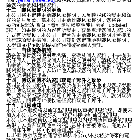
mail:
[email protected]
)和服務人員聯絡，本公司會盡快清
除您的帳號和相關資料。
十二、隱私權聲明的更新
本公司將不定時更新隱私權聲明，以反映服務的變更和顧
客的意見反應。當本公司更新此隱私權聲明，您將在
ezPretty網站 首頁上看到隱私權聲明連結旁的 "updated"
註記。如果聲明的內容有所變更，或是處理您個人資訊的
方式有所變動，本公司一定會先更新隱私權聲明才會接著
執行該項變更措施。本公司鼓勵您定期檢視隱私權聲明，
以得知 ezPretty 網站如何保護您的個人資訊。
十三、自我保護措施
請妥善保管您的使用者名稱、密碼及個人資料，不要提供
給任何人。在您完成個人化服務之使用後，請務必記得登
出帳號。若您是與他人共享電腦或使用公共電腦，切記要
關閉瀏覽器視窗，以防止他人讀取您的個人資料、信件或
進入所機關管理區。
十四、傳送宣傳本站資訊或電子郵件之政策
您同意本公司網站，透過您所提供的郵件地址與您取得聯
絡並傳送或宣傳本網站各項服務之資料或電子郵件供您參
考。您能依照該資料或電子郵件所指示之方法、說明或功
能連結，隨時停止接收這些資料或電子郵件。
十五、訊息通知
本公司/本服務將以通知型訊息傳送重要訊息給您。即使未
加入本公司/本服務好友，您仍可接收到通知型訊息。
本公司/本服務傳送之通知型訊息以對您有效且重要的訊息
為限，以廣告或其他目的的訊息皆不會被傳送。滿足以下
三個條件者，將可收到通知型訊息。
1.LINE 帳號設定的電話號碼與本公司/本服務所傳來的電