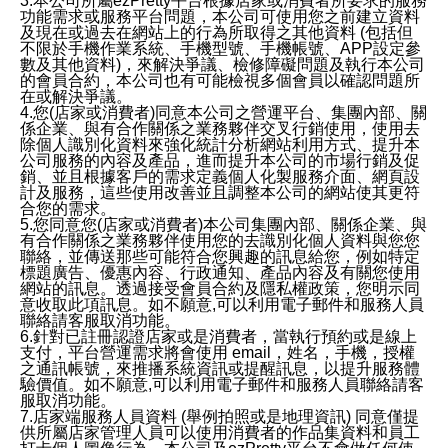
3.本公司所屬ezPretty平台根據店家或消費者所要求的服務
功能需求或服務平台問題，本公司可使用您之前建立資料
及現在或過去在網站上的行為所取得之其他資料 (包括但
不限於手機作業系統、手機型號、手機帳號、APP設定參
數及其他資料)，來解決爭議、檢修障礙問題及執行本公司
的會員合約，本公司也有可能檢視多個會員以確認問題所
在或解決爭議。
4.您(店家或消費者)同意本公司之營運平台、集團內部、關
係企業、與有合作關係之業務夥伴交叉行銷使用，使用去
除個人識別化資料來強化統計分析網站利用方式、提升本
公司服務的內容及產品，進而提升本公司的市場行銷及促
銷、並且根據客戶的需求定義個人化製服務介面、網頁設
計及服務，這些使用改善並且調整本公司的網站使其更符
合您的需求。
5.您同意您(店家或消費者)本公司集團內部、關係企業、與
有合作關係之業務夥伴使用您的去識別化個人資料與您您
聯絡，並傳送那些可能符合您興趣的訊息給您，例如特定
標題廣告、優惠內容、行政通知、產品內容及有關您使用
網站的訊息。透過接受會員合約及隱私權政策，您明示同
意收取此項訊息。如不願意,可以利用電子郵件和服務人員
聯絡請客服取消功能。
6.針對已註冊認證店家或是消費者，當執行預約或是線上
支付，平台營運需求將會使用 email，姓名，手機，授權
之通訊帳號，來推播系統資訊或提醒訊息，以提升服務體
驗價值。如不願意,可以利用電子郵件和服務人員聯絡請客
服取消功能。
7.店家端服務人員資料 (舉例拍照或是地理資訊) 同意僅提
供所屬店家管理人員可以使用消費者的作品集資料和員工