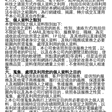
4.方式：以電話、簡訊、電子郵件、紙本或其他合於當時
科技之適當方式作個人資料之利用，(包括任何依法得利用
之方式，但不限於使用於本網站或與外部合作之行銷)並於
法令容許之範圍內，為行銷建檔、揭露、轉介或交互運用
予本公司及其合作對象。
五、個人資料之類別
本聲明所指之個人資料類別如下:
1.您提供之資料，包括您的姓名、性別、連絡方式(包括但
不限於電話、E-MAIL及地址等)、服務單位、職稱、為完
成收款或付款所需之資料、IＰ位址、及其他得以直接或間
接識別使用者身分之個人資料，及執行職務或業務之必要
範圍內所需蒐集、處理及利用的個人資料。
2.為提升服務品質，本公司會依照所提供服務之性質，記
錄使用者的IP位址、以及在本公司內的瀏覽活動(例如，使
用者所使用的軟硬體、所點選的網頁)等資料，但是這些資
料僅供作流量分析和網路行為調查，以便於改善本公司的
服務品質，資料僅用於總量上分析，不會和特定個人相連
繫。
六、蒐集、處理及利用您的個人資料之目的
1.本公司為提供良好服務、客戶管理與服務、提供預約服
務及其他電子商務服務、履行法定或合約義務、保護當事
人及相關利害關係人之權益、售後服務、經營合於營業登
記項目或組織章程所定之業務及執行職務或業務之必要範
圍內等以及為本公司行銷等目的，依照各該服務之性質，
蒐集、處理及利用您的個人資料。
2.本公司僅蒐集為執行上述特定目的所必要提供之個人資
料，並在前揭特定目的存續期間及法令規定之期間內，以
有利於達成前揭特定目的之方式(包括但不限於電腦處理、