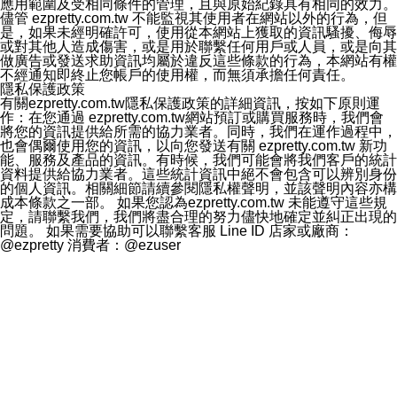
應用範圍及受相同條件的管理，且與原始紀錄具有相同的效力。
儘管 ezpretty.com.tw 不能監視其使用者在網站以外的行為，但
是，如果未經明確許可，使用從本網站上獲取的資訊騷擾、侮辱
或對其他人造成傷害，或是用於聯繫任何用戶或人員，或是向其
做廣告或發送求助資訊均屬於違反這些條款的行為，本網站有權
不經通知即終止您帳戶的使用權，而無須承擔任何責任。
隱私保護政策
有關ezpretty.com.tw隱私保護政策的詳細資訊，按如下原則運
作：在您通過 ezpretty.com.tw網站預訂或購買服務時，我們會
將您的資訊提供給所需的協力業者。同時，我們在運作過程中，
也會偶爾使用您的資訊，以向您發送有關 ezpretty.com.tw 新功
能、服務及產品的資訊。有時候，我們可能會將我們客戶的統計
資料提供給協力業者。這些統計資訊中絕不會包含可以辨別身份
的個人資訊。相關細節請續參閱隱私權聲明，並該聲明內容亦構
成本條款之一部。 如果您認為ezpretty.com.tw 未能遵守這些規
定，請聯繫我們，我們將盡合理的努力儘快地確定並糾正出現的
問題。 如果需要協助可以聯繫客服 Line ID 店家或廠商：
@ezpretty 消費者：@ezuser