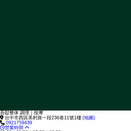
吾邸整体 調理｜按摩
台中市西區美村路一段236巷11號1樓
(地圖)
0921759439
營業時間