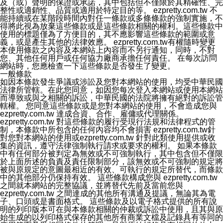
及（或）聲明的保證或承諾，其中包括但不僅限於其精確性、完
整性或適銷性、品質或適用於特定目的等。 ezpretty.com.tw 不
能持續或在某階段時間內對任一條款或多條條款的強制實施，不
得將此視為放棄這些條款或是這些條款相關的權利。這些條款中
使用的標題僅為了方便目的，其不應影響這些條款的範圍或意
義，或是產生其他的法律效應。 ezpretty.com.tw有權隨時變更
本使用條款之內容及本網站上內容而不另行通知，同時，不對
您、其他任何用戶或任何協力廠商承擔任何責任。 在每次訪問
網站時，您應檢查一下這些條款是否發生了變更。
一般條款
如因本條款發生爭議或涉訟及您對本網站的使用，均受中華民國
法律所管轄。在此您同意，如因您每次登入本網站或使用本網站
而導致或與之相關的訴訟，中華民國的法院將擁有絕對的訴訟管
轄權。 您同意這些條款或是您對本網站的使用，不會造成您與
ezpretty.com.tw 達成合資、合作、雇傭或代理關係。
ezpretty.com.tw 對這些條款的履行受現行法規和法律程式的管
制，本條款中所包含的任何內容均不會損害 ezpretty.com.tw針
對您對本網站的使用或ezpretty.com.tw 針對此類使用提供或收
集的資訊，遵守法律強制執行請求或要求的權利。 如果本條款
中有任何部分被判定為無效或不可強制執行，其中包含但不僅限
於上面所述的負責及責任限制部分，該無效或不可強制的規定將
被與原規定的意圖最相近的有效、可執行的規定所替代，而條款
中的其他部分仍保持有效。 這些條款構成您與 ezpretty.com.tw
之間就本網站的完整協議，並將替代先前及當前您與
ezpretty.com.tw 之間達成的其他所有溝通及提議，無論其為電
子、口頭或是書面格式。 這些條款及以電子格式提供的所有說
明的列印版本可在與本條款相關的仲裁或訴訟中使用，且其與原
始生成的以列印格式保存的其他所有商業文檔及記錄具有等同的