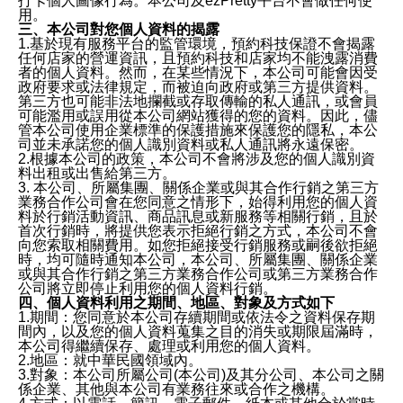
打卡個人圖像行為。本公司及ezPretty平台不會做任何使
用。
三、本公司對您個人資料的揭露
1.基於現有服務平台的監管環境，預約科技保證不會揭露
任何店家的營運資訊，且預約科技和店家均不能洩露消費
者的個人資料。然而，在某些情況下，本公司可能會因受
政府要求或法律規定，而被迫向政府或第三方提供資料。
第三方也可能非法地攔截或存取傳輸的私人通訊，或會員
可能濫用或誤用從本公司網站獲得的您的資料。因此，儘
管本公司使用企業標準的保護措施來保護您的隱私，本公
司並未承諾您的個人識別資料或私人通訊將永遠保密。
2.根據本公司的政策，本公司不會將涉及您的個人識別資
料出租或出售給第三方。
3. 本公司、所屬集團、關係企業或與其合作行銷之第三方
業務合作公司會在您同意之情形下，始得利用您的個人資
料於行銷活動資訊、商品訊息或新服務等相關行銷，且於
首次行銷時，將提供您表示拒絕行銷之方式，本公司不會
向您索取相關費用。如您拒絕接受行銷服務或嗣後欲拒絕
時，均可隨時通知本公司，本公司、所屬集團、關係企業
或與其合作行銷之第三方業務合作公司或第三方業務合作
公司將立即停止利用您的個人資料行銷。
四、個人資料利用之期間、地區、對象及方式如下
1.期間：您同意於本公司存續期間或依法令之資料保存期
間內，以及您的個人資料蒐集之目的消失或期限屆滿時，
本公司得繼續保存、處理或利用您的個人資料。
2.地區：就中華民國領域內。
3.對象：本公司所屬公司(本公司)及其分公司、本公司之關
係企業、其他與本公司有業務往來或合作之機構。