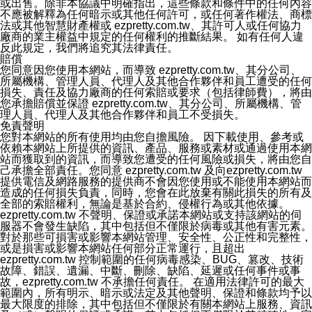
或出售。除非本協議中明確指出，這些條款和條件中的任何內容
不應被解釋為任何暗示或其他任何許可，或任何著作權法、商標
法或其他智慧財產權或 ezpretty.com.tw、其許可人或任何協力
廠商的業主權益中規定的任何權利的推斷結果。 如有任何人違
反此規定，我們將追究其法律責任。
賠償
您同意因您使用本網站，而導致 ezpretty.com.tw、其分公司、
所屬機構、管理人員、代理人及其他合作夥伴和員工遭受的任何
損失、責任及協力廠商的任何索賠或要求（包括律師費），將由
您承擔賠償並保證 ezpretty.com.tw、其分公司、所屬機構、管
理人員、代理人及其他合作夥伴和員工不受損失。
免責聲明
您對本網站的所有使用均由您自擔風險。 因下載使用、參考或
依賴本網站上所提供的資訊、產品、服務或素材或通過使用本網
站而獲取到的資訊，而導致您遭受的任何風險或損失，將由您自
己承擔全部責任。您同意 ezpretty.com.tw 及向ezpretty.com.tw
提供電信及網路服務的提供商不會因您使用或不能使用本網站而
造成的任何損失負責，同時，您會在此放棄有關此損失的所有及
全部的索賠權利，無論是基於合約、侵權行為或其他依據。
ezpretty.com.tw 不聲明、保證或承諾本網站或支持該網站的伺
服器不會發生缺陷，其中包括但不僅限於病毒或其他有害元素。
對於那些可損害或影響本網站管理、安全性、公正性和完整性，
或是損害或影響本網站任何部分正常運行，且超出
ezpretty.com.tw 控制範圍的任何病毒感染、BUG、篡改、技術
故障、錯誤、遺漏、中斷、刪除、缺陷、延遲或任何事件或事
故，ezpretty.com.tw 不承擔任何責任。 在適用法律許可的最大
範圍內，所有明示、暗示或法定及其他聲明、保證和條款均予以
最大限度的排除，其中包括但不僅限於有關本網站上服務、資訊