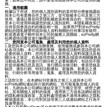
束，如果您不同意，請不要使用或取得本公司所提供的服
務。
一、適用範圍
根據以下所述，您的個人識別資料的某些部分將被揭露給
與本公司有業務合作之第三方，並可能被本公司及第三方
使用。通過註冊並同意隱私權政策和會員合約，您明確同
意本公司使用和揭露您的個人識別資料。本隱私權政策已
合併並與會員合約的條款相一致。 如果用戶對於ezPretty
網站的隱私權聲明或與個人資料相關的任何事項有疑問，
歡迎透過電子郵件與本公司的服務人員聯絡，ezPretty網
站將盡快回覆並進行解釋說明。
二、您同意本公司蒐集、處理及利用您的個人資料
1.當您與本公司網站洽辦業務、使用服務或參與本公司網
站各項活動，本公司將視業務、服務或活動性質請您提供
必要的個人資料，您同意本公司依照個人資料保護法及相
關法令之規定，在為提供您個人業務及/或提供相關服務及
活動或為本公司進行行銷分析之必要範圍內，包括但不限
於提供服務訊息及資訊、進行贈品兌換活動、會員登錄及
驗證、廣告行銷、特別活動通知、新服務、新產品之通
知、行銷分析等用途等，蒐集、處理及利用您的個人資
料。
2.請您注意，在本網站刊登廣告之第三人或與本公司
ezPretty網站連結與介接的網站，也可能蒐集您個人的資
料，凡經由本公司網站連結至第三方獨立管理、經營之網
站，其有關個人資料的保護，適用第三方或各該網站個別
的隱私權保護政策，其資料處理措施不適用本網站之隱私
權保護政策，本公司對於該等第三人或連結網站之行為不
負連帶責任。