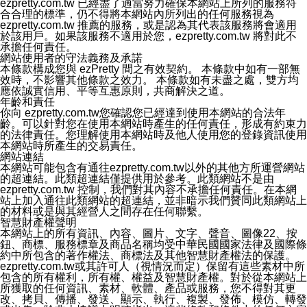
ezpretty.com.tw 已經盡了適當努力確保本網站上所列的服務符
合合理的標準，仍不得將本網站內所列出的任何服務視為
ezpretty.com.tw 推薦的服務，或是認為其代表該服務將會適用
於該用戶。如果該服務不適用於您，ezpretty.com.tw 將對此不
承擔任何責任。
網站使用者的守法義務及承諾
本條款構成您與 ezPretty 間之有效契約。 本條款中如有一部無
效時，不影響其他條款之效力。 本條款如有未盡之處，雙方均
應依誠實信用、平等互惠原則，共商解決之道。
年齡和責任
你向 ezpretty.com.tw您確認您已經達到使用本網站的合法年
齡。可以針對您在使用本網站時產生的任何責任，形成有約束力
的法律責任。您理解使用本網站時及他人使用您的登錄資訊使用
本網站時所產生的交易責任。
網站連結
本網站可能包含有通往ezpretty.com.tw以外的其他方所運營網站
的超連結。此類超連結僅提供用於參考。此類網站不是由
ezpretty.com.tw 控制，我們對其內容不承擔任何責任。在本網
站上加入通往此類網站的超連結，並非暗示我們贊同此類網站上
的材料或是與其經營人之間存在任何聯繫。
智慧財產權聲明
本網站上的所有資訊、內容、圖片、文字、聲音、圖像22、按
鈕、商標、服務標章及商品名稱均受中華民國國家法律及國際條
約中所包含的著作權法、商標法及其他智慧財產權法的保護。
ezpretty.com.tw或其許可人（視情況而定）保留有這些素材中所
包含的所有權利，所有權、權益及智慧財產權。對於從本網站上
所獲取的任何資訊、素材、軟體、產品或服務，您不得對其更
改、拷貝、傳播、發送、顯示、執行、複製、發佈、模仿、轉發