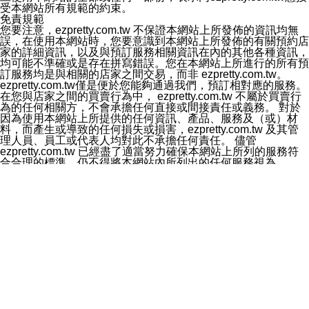
加以處理及利用。
受本網站所有規範的約束。
七、資料安全性
免責規範
1、本公司ezPretty網站平台使用企業標準慣例來保護您個
您要注意，ezpretty.com.tw 不保證本網站上所發佈的資訊均無
人辨認資料的秘密性，特別使用最高等級亞馬遜機房及防
誤，在使用本網站時，您要意識到本網站上所發佈的有關預約店
火牆來強化資訊安全，防止駭客攻擊以及異地備援。
家的詳細資訊，以及與預訂服務相關資訊在內的其他各種資訊，
2.本公司ezPretty網站將資料視為必須保護其免於滅失及未
均可能不準確或是存在拼寫錯誤。您在本網站上所進行的所有預
經授權而存取的資產，本公司使用多項安全措施以保護此
訂服務均是與相關的店家之間交易，而非 ezpretty.com.tw。
類資料免於公司內外部的會員未經授權的存取。
ezpretty.com.tw僅是便於您能夠通過我們，預訂相對應的服務。
八、查詢或更正的方式
在您與店家之間的買賣行為中， ezpretty.com.tw 不屬於買賣行
用戶個人資料有變更、或發現個人資料不正確的時候，可
為的任何相關方，不會承擔任何直接或間接責任或義務。 對於
以隨時在本公司ezPretty網站中要求更正，包括要求停止
因為使用本網站上所提供的任何資訊、產品、服務及（或）材
寄發相關訊息等。
料，而產生或導致的任何損失或損害，ezpretty.com.tw 及其管
九、Instagram貼文同步功能
理人員、員工或代表人均對此不承擔任何責任。 儘管
您可以透過ezPretty店家系統後台所提供Instagram貼文同
ezpretty.com.tw 已經盡了適當努力確保本網站上所列的服務符
步功能，來將Instagram的貼文同步到 ezPretty 的作品集，
合合理的標準，仍不得將本網站內所列出的任何服務視為
使用此功能您需要授權本公司存取您的Instagram帳號，您
ezpretty.com.tw 推薦的服務，或是認為其代表該服務將會適用
的授權將僅用於同步您的貼文至店家系統。
於該用戶。如果該服務不適用於您，ezpretty.com.tw 將對此不
十、取消Instagram授權方式
承擔任何責任。
如果您有使用ezPretty網站所提供Instagram貼文同步功
網站使用者的守法義務及承諾
能，您可以於任何時間取消您的 Instagram 授權，只需要
本條款構成您與 ezPretty 間之有效契約。 本條款中如有一部無
透過電子郵件和服務人員聯絡，本公司會盡快清除您的授
效時，不影響其他條款之效力。 本條款如有未盡之處，雙方均
權資料，或是您可以登入店家系統後台使用取消授權功
應依誠實信用、平等互惠原則，共商解決之道。
能，系統將立即清除您的授權資料，並完全清除您透過此
年齡和責任
功能所同步的Instagram貼文。
你向 ezpretty.com.tw您確認您已經達到使用本網站的合法年
十一、取消帳號資料方式
齡。可以針對您在使用本網站時產生的任何責任，形成有約束力
如果您有使用本公司ezPretty網站所提供功能，您可以於
的法律責任。您理解使用本網站時及他人使用您的登錄資訊使用
任何時間取消您的帳號或是資料，只需要透過電子郵件( e-
本網站時所產生的交易責任。
mail:
[email protected]
)和服務人員聯絡，本公司會盡快清
網站連結