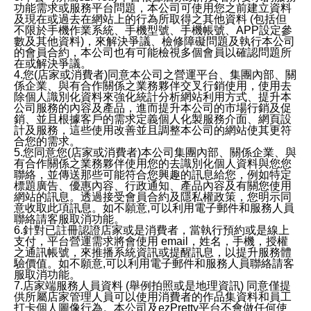
功能需求或服務平台問題，本公司可使用您之前建立資料
及現在或過去在網站上的行為所取得之其他資料 (包括但
不限於手機作業系統、手機型號、手機帳號、APP設定參
數及其他資料)，來解決爭議、檢修障礙問題及執行本公司
的會員合約，本公司也有可能檢視多個會員以確認問題所
在或解決爭議。
4.您(店家或消費者)同意本公司之營運平台、集團內部、關
係企業、與有合作關係之業務夥伴交叉行銷使用，使用去
除個人識別化資料來強化統計分析網站利用方式、提升本
公司服務的內容及產品，進而提升本公司的市場行銷及促
銷、並且根據客戶的需求定義個人化製服務介面、網頁設
計及服務，這些使用改善並且調整本公司的網站使其更符
合您的需求。
5.您同意您(店家或消費者)本公司集團內部、關係企業、與
有合作關係之業務夥伴使用您的去識別化個人資料與您您
聯絡，並傳送那些可能符合您興趣的訊息給您，例如特定
標題廣告、優惠內容、行政通知、產品內容及有關您使用
網站的訊息。透過接受會員合約及隱私權政策，您明示同
意收取此項訊息。如不願意,可以利用電子郵件和服務人員
聯絡請客服取消功能。
6.針對已註冊認證店家或是消費者，當執行預約或是線上
支付，平台營運需求將會使用 email，姓名，手機，授權
之通訊帳號，來推播系統資訊或提醒訊息，以提升服務體
驗價值。如不願意,可以利用電子郵件和服務人員聯絡請客
服取消功能。
7.店家端服務人員資料 (舉例拍照或是地理資訊) 同意僅提
供所屬店家管理人員可以使用消費者的作品集資料和員工
打卡個人圖像行為。本公司及ezPretty平台不會做任何使