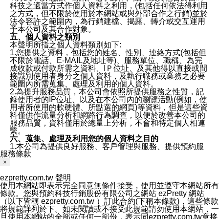
科技之適當方式作個人資料之利用，(包括任何依法得利用
之方式，但不限於使用於本網站或與外部合作之行銷)並於
法令容許之範圍內，為行銷建檔、揭露、轉介或交互運用
予本公司及其合作對象。
五、個人資料之類別
本聲明所指之個人資料類別如下:
1.您提供之資料，包括您的姓名、性別、連絡方式(包括但
不限於電話、E-MAIL及地址等)、服務單位、職稱、為完
成收款或付款所需之資料、IＰ位址、及其他得以直接或間
接識別使用者身分之個人資料，及執行職務或業務之必要
範圍內所需蒐集、處理及利用的個人資料。
2.為提升服務品質，本公司會依照所提供服務之性質，記
錄使用者的IP位址、以及在本公司內的瀏覽活動(例如，使
用者所使用的軟硬體、所點選的網頁)等資料，但是這些資
料僅供作流量分析和網路行為調查，以便於改善本公司的
服務品質，資料僅用於總量上分析，不會和特定個人相連
繫。
六、蒐集、處理及利用您的個人資料之目的
1.本公司為提供良好服務、客戶管理與服務、提供預約服
服務條款
務及其他電子商務服務、履行法定或合約義務、保護當事
人及相關利害關係人之權益、售後服務、經營合於營業登
×
記項目或組織章程所定之業務及執行職務或業務之必要範
圍內等以及為本公司行銷等目的，依照各該服務之性質，
ezpretty.com.tw 聲明
蒐集、處理及利用您的個人資料。
使用本網站即表示完全同意無條件接受，使用並遵守本網站所有
2.本公司僅蒐集為執行上述特定目的所必要提供之個人資
條款。您與預約科技行銷股份有限公司之網站 ezPretty 網站
料，並在前揭特定目的存續期間及法令規定之期間內，以
（以下皆稱 ezpretty.com.tw ）訂此合約(下稱本條款)，這些條款
有利於達成前揭特定目的之方式(包括但不限於電腦處理、
將規範詳列於下。如未閱讀或不接受此規範請勿使用本網站，一
郵寄、電話、傳真)，於中華民國境內及法令許可之範圍內
旦使用本網站的全部或任何一部份，表示同ezpretty.com.tw意接