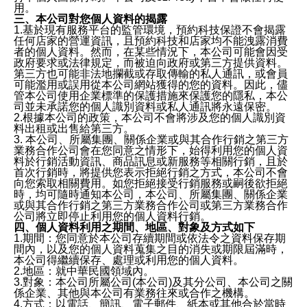
用。
三、本公司對您個人資料的揭露
1.基於現有服務平台的監管環境，預約科技保證不會揭露
任何店家的營運資訊，且預約科技和店家均不能洩露消費
者的個人資料。然而，在某些情況下，本公司可能會因受
政府要求或法律規定，而被迫向政府或第三方提供資料。
第三方也可能非法地攔截或存取傳輸的私人通訊，或會員
可能濫用或誤用從本公司網站獲得的您的資料。因此，儘
管本公司使用企業標準的保護措施來保護您的隱私，本公
司並未承諾您的個人識別資料或私人通訊將永遠保密。
2.根據本公司的政策，本公司不會將涉及您的個人識別資
料出租或出售給第三方。
3. 本公司、所屬集團、關係企業或與其合作行銷之第三方
業務合作公司會在您同意之情形下，始得利用您的個人資
料於行銷活動資訊、商品訊息或新服務等相關行銷，且於
首次行銷時，將提供您表示拒絕行銷之方式，本公司不會
向您索取相關費用。如您拒絕接受行銷服務或嗣後欲拒絕
時，均可隨時通知本公司，本公司、所屬集團、關係企業
或與其合作行銷之第三方業務合作公司或第三方業務合作
公司將立即停止利用您的個人資料行銷。
四、個人資料利用之期間、地區、對象及方式如下
1.期間：您同意於本公司存續期間或依法令之資料保存期
間內，以及您的個人資料蒐集之目的消失或期限屆滿時，
本公司得繼續保存、處理或利用您的個人資料。
2.地區：就中華民國領域內。
3.對象：本公司所屬公司(本公司)及其分公司、本公司之關
係企業、其他與本公司有業務往來或合作之機構。
4.方式：以電話、簡訊、電子郵件、紙本或其他合於當時