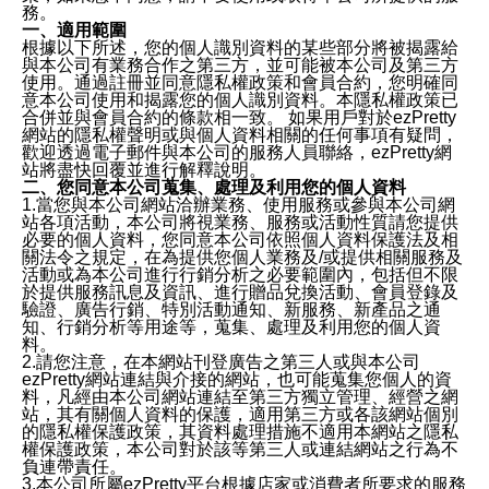
務。
一、適用範圍
根據以下所述，您的個人識別資料的某些部分將被揭露給
與本公司有業務合作之第三方，並可能被本公司及第三方
使用。通過註冊並同意隱私權政策和會員合約，您明確同
意本公司使用和揭露您的個人識別資料。本隱私權政策已
合併並與會員合約的條款相一致。 如果用戶對於ezPretty
網站的隱私權聲明或與個人資料相關的任何事項有疑問，
歡迎透過電子郵件與本公司的服務人員聯絡，ezPretty網
站將盡快回覆並進行解釋說明。
二、您同意本公司蒐集、處理及利用您的個人資料
1.當您與本公司網站洽辦業務、使用服務或參與本公司網
站各項活動，本公司將視業務、服務或活動性質請您提供
必要的個人資料，您同意本公司依照個人資料保護法及相
關法令之規定，在為提供您個人業務及/或提供相關服務及
活動或為本公司進行行銷分析之必要範圍內，包括但不限
於提供服務訊息及資訊、進行贈品兌換活動、會員登錄及
驗證、廣告行銷、特別活動通知、新服務、新產品之通
知、行銷分析等用途等，蒐集、處理及利用您的個人資
料。
2.請您注意，在本網站刊登廣告之第三人或與本公司
ezPretty網站連結與介接的網站，也可能蒐集您個人的資
料，凡經由本公司網站連結至第三方獨立管理、經營之網
站，其有關個人資料的保護，適用第三方或各該網站個別
的隱私權保護政策，其資料處理措施不適用本網站之隱私
權保護政策，本公司對於該等第三人或連結網站之行為不
負連帶責任。
3.本公司所屬ezPretty平台根據店家或消費者所要求的服務