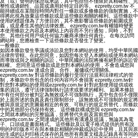
及（或）聲明的保證或承諾，其中包括但不僅限於其精確性、完
整性或適銷性、品質或適用於特定目的等。 ezpretty.com.tw 不
能持續或在某階段時間內對任一條款或多條條款的強制實施，不
得將此視為放棄這些條款或是這些條款相關的權利。這些條款中
使用的標題僅為了方便目的，其不應影響這些條款的範圍或意
義，或是產生其他的法律效應。 ezpretty.com.tw有權隨時變更
本使用條款之內容及本網站上內容而不另行通知，同時，不對
您、其他任何用戶或任何協力廠商承擔任何責任。 在每次訪問
網站時，您應檢查一下這些條款是否發生了變更。
一般條款
如因本條款發生爭議或涉訟及您對本網站的使用，均受中華民國
法律所管轄。在此您同意，如因您每次登入本網站或使用本網站
而導致或與之相關的訴訟，中華民國的法院將擁有絕對的訴訟管
轄權。 您同意這些條款或是您對本網站的使用，不會造成您與
ezpretty.com.tw 達成合資、合作、雇傭或代理關係。
ezpretty.com.tw 對這些條款的履行受現行法規和法律程式的管
制，本條款中所包含的任何內容均不會損害 ezpretty.com.tw針
對您對本網站的使用或ezpretty.com.tw 針對此類使用提供或收
集的資訊，遵守法律強制執行請求或要求的權利。 如果本條款
中有任何部分被判定為無效或不可強制執行，其中包含但不僅限
於上面所述的負責及責任限制部分，該無效或不可強制的規定將
被與原規定的意圖最相近的有效、可執行的規定所替代，而條款
中的其他部分仍保持有效。 這些條款構成您與 ezpretty.com.tw
之間就本網站的完整協議，並將替代先前及當前您與
ezpretty.com.tw 之間達成的其他所有溝通及提議，無論其為電
子、口頭或是書面格式。 這些條款及以電子格式提供的所有說
明的列印版本可在與本條款相關的仲裁或訴訟中使用，且其與原
始生成的以列印格式保存的其他所有商業文檔及記錄具有等同的