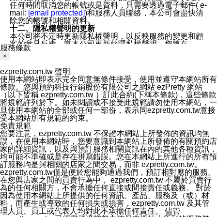
任何時間取消您的帳號或是資料，只需要透過電子郵件( e-
mail:
[email protected]
)和服務人員聯絡，本公司會盡快清
除您的帳號和相關資料。
十二、隱私權聲明的更新
本公司將不定時更新隱私權聲明，以反映服務的變更和顧
客的意見反應。當本公司更新此隱私權聲明，您將在
服務條款
ezPretty網站 首頁上看到隱私權聲明連結旁的 "updated"
×
註記。如果聲明的內容有所變更，或是處理您個人資訊的
方式有所變動，本公司一定會先更新隱私權聲明才會接著
ezpretty.com.tw 聲明
執行該項變更措施。本公司鼓勵您定期檢視隱私權聲明，
使用本網站即表示完全同意無條件接受，使用並遵守本網站所有
以得知 ezPretty 網站如何保護您的個人資訊。
條款。您與預約科技行銷股份有限公司之網站 ezPretty 網站
十三、自我保護措施
（以下皆稱 ezpretty.com.tw ）訂此合約(下稱本條款)，這些條款
請妥善保管您的使用者名稱、密碼及個人資料，不要提供
將規範詳列於下。如未閱讀或不接受此規範請勿使用本網站，一
給任何人。在您完成個人化服務之使用後，請務必記得登
旦使用本網站的全部或任何一部份，表示同ezpretty.com.tw意接
出帳號。若您是與他人共享電腦或使用公共電腦，切記要
受本網站所有規範的約束。
關閉瀏覽器視窗，以防止他人讀取您的個人資料、信件或
免責規範
進入所機關管理區。
您要注意，ezpretty.com.tw 不保證本網站上所發佈的資訊均無
十四、傳送宣傳本站資訊或電子郵件之政策
誤，在使用本網站時，您要意識到本網站上所發佈的有關預約店
您同意本公司網站，透過您所提供的郵件地址與您取得聯
家的詳細資訊，以及與預訂服務相關資訊在內的其他各種資訊，
絡並傳送或宣傳本網站各項服務之資料或電子郵件供您參
均可能不準確或是存在拼寫錯誤。您在本網站上所進行的所有預
考。您能依照該資料或電子郵件所指示之方法、說明或功
訂服務均是與相關的店家之間交易，而非 ezpretty.com.tw。
能連結，隨時停止接收這些資料或電子郵件。
ezpretty.com.tw僅是便於您能夠通過我們，預訂相對應的服務。
十五、訊息通知
在您與店家之間的買賣行為中， ezpretty.com.tw 不屬於買賣行
本公司/本服務將以通知型訊息傳送重要訊息給您。即使未
為的任何相關方，不會承擔任何直接或間接責任或義務。 對於
加入本公司/本服務好友，您仍可接收到通知型訊息。
因為使用本網站上所提供的任何資訊、產品、服務及（或）材
本公司/本服務傳送之通知型訊息以對您有效且重要的訊息
料，而產生或導致的任何損失或損害，ezpretty.com.tw 及其管
為限，以廣告或其他目的的訊息皆不會被傳送。滿足以下
理人員、員工或代表人均對此不承擔任何責任。 儘管
三個條件者，將可收到通知型訊息。