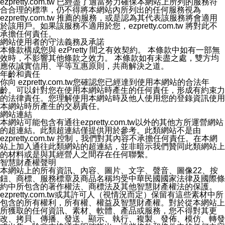
ezpretty.com.tw 已經盡了適當努力確保本網站上所列的服務符
1.LINE 帳號設定的電話號碼與本公司/本服務所傳來的電
合合理的標準，仍不得將本網站內所列出的任何服務視為
話號碼比對相符。
ezpretty.com.tw 推薦的服務，或是認為其代表該服務將會適用
2.該 LINE 帳號已在 LINE APP 設定中，同意接收通知型
於該用戶。如果該服務不適用於您，ezpretty.com.tw 將對此不
訊息。
承擔任何責任。
3.LINE 帳號未封鎖傳送訊息之 LINE 官方帳號。
網站使用者的守法義務及承諾
欲變更通知型訊息的設定，操作如下：
本條款構成您與 ezPretty 間之有效契約。 本條款中如有一部無
1.點選「主頁」＞「設定」
效時，不影響其他條款之效力。 本條款如有未盡之處，雙方均
2.點選「隱私設定」
應依誠實信用、平等互惠原則，共商解決之道。
3.點選「提供使用資料」
年齡和責任
4.點選「LINE通知型訊息」
你向 ezpretty.com.tw您確認您已經達到使用本網站的合法年
5.開關「接收LINE通知型訊息」
齡。可以針對您在使用本網站時產生的任何責任，形成有約束力
❗️關閉「接收通知型訊息」後，將不會接收到來自任何企業
的法律責任。您理解使用本網站時及他人使用您的登錄資訊使用
官方帳號或認證官方帳號的通知型訊息。
本網站時所產生的交易責任。
網站連結
本網站可能包含有通往ezpretty.com.tw以外的其他方所運營網站
的超連結。此類超連結僅提供用於參考。此類網站不是由
ezpretty.com.tw 控制，我們對其內容不承擔任何責任。在本網
站上加入通往此類網站的超連結，並非暗示我們贊同此類網站上
的材料或是與其經營人之間存在任何聯繫。
智慧財產權聲明
本網站上的所有資訊、內容、圖片、文字、聲音、圖像22、按
鈕、商標、服務標章及商品名稱均受中華民國國家法律及國際條
約中所包含的著作權法、商標法及其他智慧財產權法的保護。
ezpretty.com.tw或其許可人（視情況而定）保留有這些素材中所
包含的所有權利，所有權、權益及智慧財產權。對於從本網站上
所獲取的任何資訊、素材、軟體、產品或服務，您不得對其更
改、拷貝、傳播、發送、顯示、執行、複製、發佈、模仿、轉發