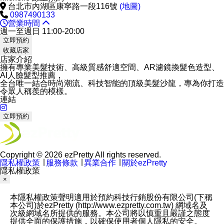
台北市內湖區康寧路一段116號
(地圖)
0987490133
營業時間
週一至週日 11:00-20:00
立即預約
收藏店家
店家介紹
擁有專業美髮技術、高級質感舒適空間、AR濾鏡換髮色造型、
AI人臉髮型推薦，
全台唯一結合時尚潮流、科技智能的頂級美髮沙龍，專為你打造
令眾人稱羨的模樣。
連結
立即預約
Copyright © 2026 ezPretty All rights reserved.
隱私權政策
∣
服務條款
∣
異業合作
∣
關於ezPretty
隱私權政策
×
本隱私權政策聲明適用於預約科技行銷股份有限公司(下稱
本公司)於ezPretty (http://www.ezpretty.com.tw) 網域名及
次級網域名所提供的服務。本公司將以慎重且嚴謹之態度
提供全面的保護措施，以確保使用者個人隱私的安全。