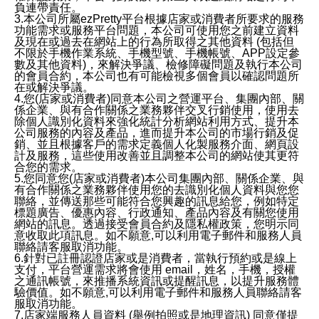
負連帶責任。
3.本公司所屬ezPretty平台根據店家或消費者所要求的服務
功能需求或服務平台問題，本公司可使用您之前建立資料
及現在或過去在網站上的行為所取得之其他資料 (包括但
不限於手機作業系統、手機型號、手機帳號、APP設定參
數及其他資料)，來解決爭議、檢修障礙問題及執行本公司
的會員合約，本公司也有可能檢視多個會員以確認問題所
在或解決爭議。
4.您(店家或消費者)同意本公司之營運平台、集團內部、關
係企業、與有合作關係之業務夥伴交叉行銷使用，使用去
除個人識別化資料來強化統計分析網站利用方式、提升本
公司服務的內容及產品，進而提升本公司的市場行銷及促
銷、並且根據客戶的需求定義個人化製服務介面、網頁設
計及服務，這些使用改善並且調整本公司的網站使其更符
合您的需求。
5.您同意您(店家或消費者)本公司集團內部、關係企業、與
有合作關係之業務夥伴使用您的去識別化個人資料與您您
聯絡，並傳送那些可能符合您興趣的訊息給您，例如特定
標題廣告、優惠內容、行政通知、產品內容及有關您使用
網站的訊息。透過接受會員合約及隱私權政策，您明示同
意收取此項訊息。如不願意,可以利用電子郵件和服務人員
聯絡請客服取消功能。
6.針對已註冊認證店家或是消費者，當執行預約或是線上
支付，平台營運需求將會使用 email，姓名，手機，授權
之通訊帳號，來推播系統資訊或提醒訊息，以提升服務體
驗價值。如不願意,可以利用電子郵件和服務人員聯絡請客
服取消功能。
7.店家端服務人員資料 (舉例拍照或是地理資訊) 同意僅提