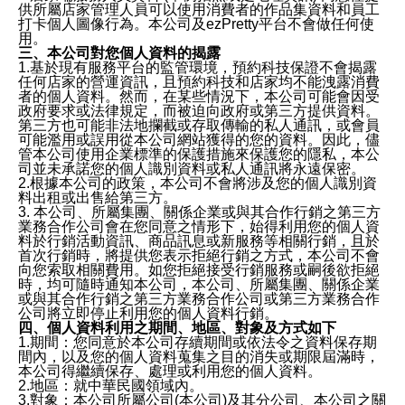
供所屬店家管理人員可以使用消費者的作品集資料和員工
打卡個人圖像行為。本公司及ezPretty平台不會做任何使
用。
三、本公司對您個人資料的揭露
1.基於現有服務平台的監管環境，預約科技保證不會揭露
任何店家的營運資訊，且預約科技和店家均不能洩露消費
者的個人資料。然而，在某些情況下，本公司可能會因受
政府要求或法律規定，而被迫向政府或第三方提供資料。
第三方也可能非法地攔截或存取傳輸的私人通訊，或會員
可能濫用或誤用從本公司網站獲得的您的資料。因此，儘
管本公司使用企業標準的保護措施來保護您的隱私，本公
司並未承諾您的個人識別資料或私人通訊將永遠保密。
2.根據本公司的政策，本公司不會將涉及您的個人識別資
料出租或出售給第三方。
3. 本公司、所屬集團、關係企業或與其合作行銷之第三方
業務合作公司會在您同意之情形下，始得利用您的個人資
料於行銷活動資訊、商品訊息或新服務等相關行銷，且於
首次行銷時，將提供您表示拒絕行銷之方式，本公司不會
向您索取相關費用。如您拒絕接受行銷服務或嗣後欲拒絕
時，均可隨時通知本公司，本公司、所屬集團、關係企業
或與其合作行銷之第三方業務合作公司或第三方業務合作
公司將立即停止利用您的個人資料行銷。
四、個人資料利用之期間、地區、對象及方式如下
1.期間：您同意於本公司存續期間或依法令之資料保存期
間內，以及您的個人資料蒐集之目的消失或期限屆滿時，
本公司得繼續保存、處理或利用您的個人資料。
2.地區：就中華民國領域內。
3.對象：本公司所屬公司(本公司)及其分公司、本公司之關