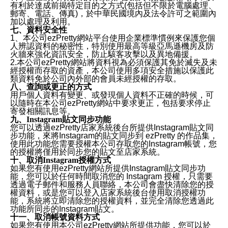
有利於達成前揭特定目的之方式(包括但不限於電腦處理、
郵寄、電話、傳真)，於中華民國境內及法令許可之範圍內
加以處理及利用。
七、資料安全性
1、本公司ezPretty網站平台使用企業標準慣例來保護您個
人辨認資料的秘密性，特別使用最高等級亞馬遜機房及防
火牆來強化資訊安全，防止駭客攻擊以及異地備援。
2.本公司ezPretty網站將資料視為必須保護其免於滅失及未
經授權而存取的資產，本公司使用多項安全措施以保護此
類資料免於公司內外部的會員未經授權的存取。
八、查詢或更正的方式
用戶個人資料有變更、或發現個人資料不正確的時候，可
以隨時在本公司ezPretty網站中要求更正，包括要求停止
寄發相關訊息等。
九、Instagram貼文同步功能
您可以透過ezPretty店家系統後台所提供Instagram貼文同
步功能，來將Instagram的貼文同步到 ezPretty 的作品集，
使用此功能您需要授權本公司存取您的Instagram帳號，您
的授權將僅用於同步您的貼文至店家系統。
十、取消Instagram授權方式
如果您有使用ezPretty網站所提供Instagram貼文同步功
能，您可以於任何時間取消您的 Instagram 授權，只需要
透過電子郵件和服務人員聯絡，本公司會盡快清除您的授
權資料，或是您可以登入店家系統後台使用取消授權功
能，系統將立即清除您的授權資料，並完全清除您透過此
功能所同步的Instagram貼文。
十一、取消帳號資料方式
如果您有使用本公司ezPretty網站所提供功能，您可以於