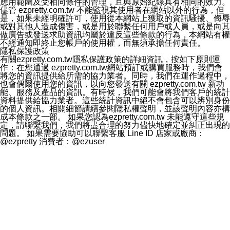
應用範圍及受相同條件的管理，且與原始紀錄具有相同的效力。
儘管 ezpretty.com.tw 不能監視其使用者在網站以外的行為，但
是，如果未經明確許可，使用從本網站上獲取的資訊騷擾、侮辱
或對其他人造成傷害，或是用於聯繫任何用戶或人員，或是向其
做廣告或發送求助資訊均屬於違反這些條款的行為，本網站有權
不經通知即終止您帳戶的使用權，而無須承擔任何責任。
隱私保護政策
有關ezpretty.com.tw隱私保護政策的詳細資訊，按如下原則運
作：在您通過 ezpretty.com.tw網站預訂或購買服務時，我們會
將您的資訊提供給所需的協力業者。同時，我們在運作過程中，
也會偶爾使用您的資訊，以向您發送有關 ezpretty.com.tw 新功
能、服務及產品的資訊。有時候，我們可能會將我們客戶的統計
資料提供給協力業者。這些統計資訊中絕不會包含可以辨別身份
的個人資訊。相關細節請續參閱隱私權聲明，並該聲明內容亦構
成本條款之一部。 如果您認為ezpretty.com.tw 未能遵守這些規
定，請聯繫我們，我們將盡合理的努力儘快地確定並糾正出現的
問題。 如果需要協助可以聯繫客服 Line ID 店家或廠商：
@ezpretty 消費者：@ezuser