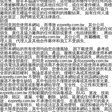
或出售。除非本協議中明確指出，這些條款和條件中的任何內容
不應被解釋為任何暗示或其他任何許可，或任何著作權法、商標
法或其他智慧財產權或 ezpretty.com.tw、其許可人或任何協力
廠商的業主權益中規定的任何權利的推斷結果。 如有任何人違
反此規定，我們將追究其法律責任。
賠償
您同意因您使用本網站，而導致 ezpretty.com.tw、其分公司、
所屬機構、管理人員、代理人及其他合作夥伴和員工遭受的任何
損失、責任及協力廠商的任何索賠或要求（包括律師費），將由
您承擔賠償並保證 ezpretty.com.tw、其分公司、所屬機構、管
理人員、代理人及其他合作夥伴和員工不受損失。
免責聲明
您對本網站的所有使用均由您自擔風險。 因下載使用、參考或
依賴本網站上所提供的資訊、產品、服務或素材或通過使用本網
站而獲取到的資訊，而導致您遭受的任何風險或損失，將由您自
己承擔全部責任。您同意 ezpretty.com.tw 及向ezpretty.com.tw
提供電信及網路服務的提供商不會因您使用或不能使用本網站而
造成的任何損失負責，同時，您會在此放棄有關此損失的所有及
全部的索賠權利，無論是基於合約、侵權行為或其他依據。
ezpretty.com.tw 不聲明、保證或承諾本網站或支持該網站的伺
服器不會發生缺陷，其中包括但不僅限於病毒或其他有害元素。
對於那些可損害或影響本網站管理、安全性、公正性和完整性，
或是損害或影響本網站任何部分正常運行，且超出
ezpretty.com.tw 控制範圍的任何病毒感染、BUG、篡改、技術
故障、錯誤、遺漏、中斷、刪除、缺陷、延遲或任何事件或事
故，ezpretty.com.tw 不承擔任何責任。 在適用法律許可的最大
範圍內，所有明示、暗示或法定及其他聲明、保證和條款均予以
最大限度的排除，其中包括但不僅限於有關本網站上服務、資訊