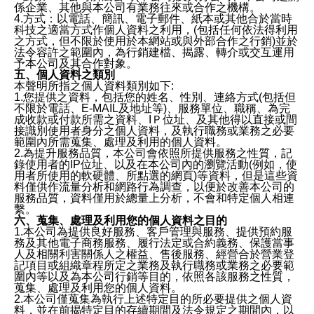
係企業、其他與本公司有業務往來或合作之機構。
4.方式：以電話、簡訊、電子郵件、紙本或其他合於當時
科技之適當方式作個人資料之利用，(包括任何依法得利用
之方式，但不限於使用於本網站或與外部合作之行銷)並於
法令容許之範圍內，為行銷建檔、揭露、轉介或交互運用
予本公司及其合作對象。
五、個人資料之類別
本聲明所指之個人資料類別如下:
1.您提供之資料，包括您的姓名、性別、連絡方式(包括但
不限於電話、E-MAIL及地址等)、服務單位、職稱、為完
成收款或付款所需之資料、IＰ位址、及其他得以直接或間
接識別使用者身分之個人資料，及執行職務或業務之必要
範圍內所需蒐集、處理及利用的個人資料。
2.為提升服務品質，本公司會依照所提供服務之性質，記
錄使用者的IP位址、以及在本公司內的瀏覽活動(例如，使
用者所使用的軟硬體、所點選的網頁)等資料，但是這些資
料僅供作流量分析和網路行為調查，以便於改善本公司的
服務品質，資料僅用於總量上分析，不會和特定個人相連
繫。
六、蒐集、處理及利用您的個人資料之目的
1.本公司為提供良好服務、客戶管理與服務、提供預約服
務及其他電子商務服務、履行法定或合約義務、保護當事
人及相關利害關係人之權益、售後服務、經營合於營業登
記項目或組織章程所定之業務及執行職務或業務之必要範
圍內等以及為本公司行銷等目的，依照各該服務之性質，
蒐集、處理及利用您的個人資料。
2.本公司僅蒐集為執行上述特定目的所必要提供之個人資
料，並在前揭特定目的存續期間及法令規定之期間內，以