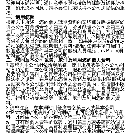
在使用本網站時，您同意受本隱私權政策條款及條件所拘
束，如果您不同意，請不要使用或取得本公司所提供的服
務。
一、適用範圍
根據以下所述，您的個人識別資料的某些部分將被揭露給
與本公司有業務合作之第三方，並可能被本公司及第三方
使用。通過註冊並同意隱私權政策和會員合約，您明確同
意本公司使用和揭露您的個人識別資料。本隱私權政策已
合併並與會員合約的條款相一致。 如果用戶對於ezPretty
網站的隱私權聲明或與個人資料相關的任何事項有疑問，
歡迎透過電子郵件與本公司的服務人員聯絡，ezPretty網
站將盡快回覆並進行解釋說明。
二、您同意本公司蒐集、處理及利用您的個人資料
1.當您與本公司網站洽辦業務、使用服務或參與本公司網
站各項活動，本公司將視業務、服務或活動性質請您提供
必要的個人資料，您同意本公司依照個人資料保護法及相
關法令之規定，在為提供您個人業務及/或提供相關服務及
活動或為本公司進行行銷分析之必要範圍內，包括但不限
於提供服務訊息及資訊、進行贈品兌換活動、會員登錄及
驗證、廣告行銷、特別活動通知、新服務、新產品之通
知、行銷分析等用途等，蒐集、處理及利用您的個人資
料。
2.請您注意，在本網站刊登廣告之第三人或與本公司
ezPretty網站連結與介接的網站，也可能蒐集您個人的資
料，凡經由本公司網站連結至第三方獨立管理、經營之網
站，其有關個人資料的保護，適用第三方或各該網站個別
的隱私權保護政策，其資料處理措施不適用本網站之隱私
權保護政策，本公司對於該等第三人或連結網站之行為不