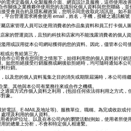
戶的需求定義個人化製服務介面、網頁設計及服務，這些使用改
與有合作關係之業務夥伴使用您的去識別化個人資料與您您聯絡，
接受會員合約及隱私權政策，您明示同意收取此項訊息。如不願
，平台營運需求將會使用 email，姓名，手機，授權之通訊
供所屬店家管理人員可以使用消費者的作品集資料和員工打卡個人圖像
何店家的營運資訊，且預約科技和店家均不能洩露消費者的個人
能濫用或誤用從本公司網站獲得的您的資料。因此，儘管本公司
出租或出售給第三方。
業務合作公司會在您同意之情形下，始得利用您的個人資料於行銷
用。如您拒絕接受行銷服務或嗣後欲拒絕時，均可隨時通知本公
資料行銷。
內，以及您的個人資料蒐集之目的消失或期限屆滿時，本公司得
係企業、其他與本公司有業務往來或合作之機構。
技之適當方式作個人資料之利用，(包括任何依法得利用之方式，
作對象。
限於電話、E-MAIL及地址等)、服務單位、職稱、為完成收款
、處理及利用的個人資料。
使用者的IP位址、以及在本公司內的瀏覽活動(例如，使用者所使
僅用於總量上分析，不會和特定個人相連繫。