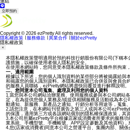
連結
立即預約
Copyright © 2026 ezPretty All rights reserved.
隱私權政策
∣
服務條款
∣
異業合作
∣
關於ezPretty
隱私權政策
×
本隱私權政策聲明適用於預約科技行銷股份有限公司(下稱本公司)於ezP
護措施，以確保使用者個人隱私的安全。
在使用本網站時，您同意受本隱私權政策條款及條件所拘束
一、適用範圍
根據以下所述，您的個人識別資料的某些部分將被揭露給與
和揭露您的個人識別資料。本隱私權政策已合併並與會員合約的
的服務人員聯絡，ezPretty網站將盡快回覆並進行解釋說明。
二、您同意本公司蒐集、處理及利用您的個人資料
1.當您與本公司網站洽辦業務、使用服務或參與本公司網站
定，在為提供您個人業務及/或提供相關服務及活動或為本
動通知、新服務、新產品之通知、行銷分析等用途等，蒐集
2.請您注意，在本網站刊登廣告之第三人或與本公司ezPr
的保護，適用第三方或各該網站個別的隱私權保護政策，其
3.本公司所屬ezPretty平台根據店家或消費者所要求的
業系統、手機型號、手機帳號、APP設定參數及其他資料)
4.您(店家或消費者)同意本公司之營運平台、集團內部、