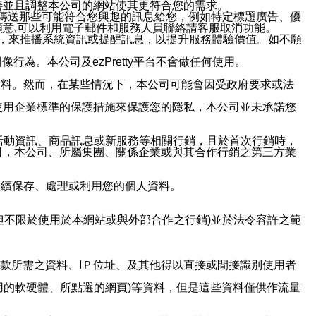
善並且調整本公司的網站使其更符合您的需求。
並傳送那些可能符合您興趣的訊息給您，例如特定標題廣告、優
意,可以利用電子郵件和服務人員聯絡請客服取消功能。
帳號，來推播系統資訊或提醒訊息，以提升服務體驗價值。如不願
行為。本公司及ezPretty平台不會做任何使用。
資料。然而，在某些情況下，本公司可能會因受政府要求或法
使用企業標準的保護措施來保護您的隱私，本公司並未承諾您
活動資訊、商品訊息或新服務等相關行銷，且於首次行銷時，
司，本公司、所屬集團、關係企業或與其合作行銷之第三方業
繼續保存、處理或利用您的個人資料。
但不限於使用於本網站或與外部合作之行銷)並於法令容許之範
或付款所需之資料、IＰ位址、及其他得以直接或間接識別使用者
用的軟硬體、所點選的網頁)等資料，但是這些資料僅供作流量