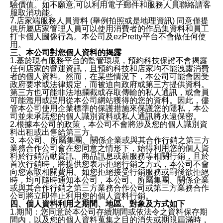
驗價值。如不願意,可以利用電子郵件和服務人員聯絡請客
服取消功能。
7.店家端服務人員資料 (舉例拍照或是地理資訊) 同意僅提
供所屬店家管理人員可以使用消費者的作品集資料和員工
打卡個人圖像行為。本公司及ezPretty平台不會做任何使
用。
三、本公司對您個人資料的揭露
1.基於現有服務平台的監管環境，預約科技保證不會揭露
任何店家的營運資訊，且預約科技和店家均不能洩露消費
者的個人資料。然而，在某些情況下，本公司可能會因受
政府要求或法律規定，而被迫向政府或第三方提供資料。
第三方也可能非法地攔截或存取傳輸的私人通訊，或會員
可能濫用或誤用從本公司網站獲得的您的資料。因此，儘
管本公司使用企業標準的保護措施來保護您的隱私，本公
司並未承諾您的個人識別資料或私人通訊將永遠保密。
2.根據本公司的政策，本公司不會將涉及您的個人識別資
料出租或出售給第三方。
3. 本公司、所屬集團、關係企業或與其合作行銷之第三方
業務合作公司會在您同意之情形下，始得利用您的個人資
料於行銷活動資訊、商品訊息或新服務等相關行銷，且於
首次行銷時，將提供您表示拒絕行銷之方式，本公司不會
向您索取相關費用。如您拒絕接受行銷服務或嗣後欲拒絕
時，均可隨時通知本公司，本公司、所屬集團、關係企業
或與其合作行銷之第三方業務合作公司或第三方業務合作
公司將立即停止利用您的個人資料行銷。
四、個人資料利用之期間、地區、對象及方式如下
1.期間：您同意於本公司存續期間或依法令之資料保存期
間內，以及您的個人資料蒐集之目的消失或期限屆滿時，