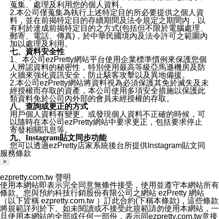
蒐集、處理及利用您的個人資料。
2.本公司僅蒐集為執行上述特定目的所必要提供之個人資
料，並在前揭特定目的存續期間及法令規定之期間內，以
有利於達成前揭特定目的之方式(包括但不限於電腦處理、
郵寄、電話、傳真)，於中華民國境內及法令許可之範圍內
加以處理及利用。
七、資料安全性
1、本公司ezPretty網站平台使用企業標準慣例來保護您個
人辨認資料的秘密性，特別使用最高等級亞馬遜機房及防
火牆來強化資訊安全，防止駭客攻擊以及異地備援。
2.本公司ezPretty網站將資料視為必須保護其免於滅失及未
經授權而存取的資產，本公司使用多項安全措施以保護此
類資料免於公司內外部的會員未經授權的存取。
八、查詢或更正的方式
用戶個人資料有變更、或發現個人資料不正確的時候，可
以隨時在本公司ezPretty網站中要求更正，包括要求停止
寄發相關訊息等。
九、Instagram貼文同步功能
您可以透過ezPretty店家系統後台所提供Instagram貼文同
服務條款
步功能，來將Instagram的貼文同步到 ezPretty 的作品集，
使用此功能您需要授權本公司存取您的Instagram帳號，您
×
的授權將僅用於同步您的貼文至店家系統。
十、取消Instagram授權方式
ezpretty.com.tw 聲明
如果您有使用ezPretty網站所提供Instagram貼文同步功
使用本網站即表示完全同意無條件接受，使用並遵守本網站所有
能，您可以於任何時間取消您的 Instagram 授權，只需要
條款。您與預約科技行銷股份有限公司之網站 ezPretty 網站
透過電子郵件和服務人員聯絡，本公司會盡快清除您的授
（以下皆稱 ezpretty.com.tw ）訂此合約(下稱本條款)，這些條款
權資料，或是您可以登入店家系統後台使用取消授權功
將規範詳列於下。如未閱讀或不接受此規範請勿使用本網站，一
能，系統將立即清除您的授權資料，並完全清除您透過此
旦使用本網站的全部或任何一部份，表示同ezpretty.com.tw意接