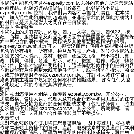
本公司/本服務傳送之通知型訊息以對您有效且重要的訊息
本網站可能包含有通往ezpretty.com.tw以外的其他方所運營網站
為限，以廣告或其他目的的訊息皆不會被傳送。滿足以下
的超連結。此類超連結僅提供用於參考。此類網站不是由
三個條件者，將可收到通知型訊息。
ezpretty.com.tw 控制，我們對其內容不承擔任何責任。在本網
1.LINE 帳號設定的電話號碼與本公司/本服務所傳來的電
站上加入通往此類網站的超連結，並非暗示我們贊同此類網站上
話號碼比對相符。
的材料或是與其經營人之間存在任何聯繫。
2.該 LINE 帳號已在 LINE APP 設定中，同意接收通知型
智慧財產權聲明
訊息。
本網站上的所有資訊、內容、圖片、文字、聲音、圖像22、按
3.LINE 帳號未封鎖傳送訊息之 LINE 官方帳號。
鈕、商標、服務標章及商品名稱均受中華民國國家法律及國際條
欲變更通知型訊息的設定，操作如下：
約中所包含的著作權法、商標法及其他智慧財產權法的保護。
1.點選「主頁」＞「設定」
ezpretty.com.tw或其許可人（視情況而定）保留有這些素材中所
2.點選「隱私設定」
包含的所有權利，所有權、權益及智慧財產權。對於從本網站上
3.點選「提供使用資料」
所獲取的任何資訊、素材、軟體、產品或服務，您不得對其更
4.點選「LINE通知型訊息」
改、拷貝、傳播、發送、顯示、執行、複製、發佈、模仿、轉發
5.開關「接收LINE通知型訊息」
或出售。除非本協議中明確指出，這些條款和條件中的任何內容
❗️關閉「接收通知型訊息」後，將不會接收到來自任何企業
不應被解釋為任何暗示或其他任何許可，或任何著作權法、商標
官方帳號或認證官方帳號的通知型訊息。
法或其他智慧財產權或 ezpretty.com.tw、其許可人或任何協力
廠商的業主權益中規定的任何權利的推斷結果。 如有任何人違
反此規定，我們將追究其法律責任。
賠償
您同意因您使用本網站，而導致 ezpretty.com.tw、其分公司、
所屬機構、管理人員、代理人及其他合作夥伴和員工遭受的任何
損失、責任及協力廠商的任何索賠或要求（包括律師費），將由
您承擔賠償並保證 ezpretty.com.tw、其分公司、所屬機構、管
理人員、代理人及其他合作夥伴和員工不受損失。
免責聲明
您對本網站的所有使用均由您自擔風險。 因下載使用、參考或
依賴本網站上所提供的資訊、產品、服務或素材或通過使用本網
站而獲取到的資訊，而導致您遭受的任何風險或損失，將由您自