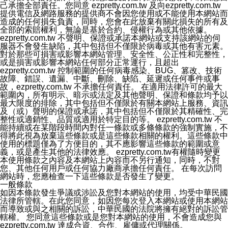
己承擔全部責任。您同意 ezpretty.com.tw 及向ezpretty.com.tw
提供電信及網路服務的提供商不會因您使用或不能使用本網站而
造成的任何損失負責，同時，您會在此放棄有關此損失的所有及
全部的索賠權利，無論是基於合約、侵權行為或其他依據。
ezpretty.com.tw 不聲明、保證或承諾本網站或支持該網站的伺
服器不會發生缺陷，其中包括但不僅限於病毒或其他有害元素。
對於那些可損害或影響本網站管理、安全性、公正性和完整性，
或是損害或影響本網站任何部分正常運行，且超出
ezpretty.com.tw 控制範圍的任何病毒感染、BUG、篡改、技術
故障、錯誤、遺漏、中斷、刪除、缺陷、延遲或任何事件或事
故，ezpretty.com.tw 不承擔任何責任。 在適用法律許可的最大
範圍內，所有明示、暗示或法定及其他聲明、保證和條款均予以
最大限度的排除，其中包括但不僅限於有關本網站上服務、資訊
及（或）聲明的保證或承諾，其中包括但不僅限於其精確性、完
整性或適銷性、品質或適用於特定目的等。 ezpretty.com.tw 不
能持續或在某階段時間內對任一條款或多條條款的強制實施，不
得將此視為放棄這些條款或是這些條款相關的權利。這些條款中
使用的標題僅為了方便目的，其不應影響這些條款的範圍或意
義，或是產生其他的法律效應。 ezpretty.com.tw有權隨時變更
本使用條款之內容及本網站上內容而不另行通知，同時，不對
您、其他任何用戶或任何協力廠商承擔任何責任。 在每次訪問
網站時，您應檢查一下這些條款是否發生了變更。
一般條款
如因本條款發生爭議或涉訟及您對本網站的使用，均受中華民國
法律所管轄。在此您同意，如因您每次登入本網站或使用本網站
而導致或與之相關的訴訟，中華民國的法院將擁有絕對的訴訟管
轄權。 您同意這些條款或是您對本網站的使用，不會造成您與
ezpretty.com.tw 達成合資、合作、雇傭或代理關係。