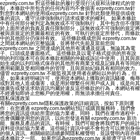
ezpretty.com.tw 對這些條款的履行受現行法規和法律程式的管
制，本條款中所包含的任何內容均不會損害 ezpretty.com.tw針
對您對本網站的使用或ezpretty.com.tw 針對此類使用提供或收
集的資訊，遵守法律強制執行請求或要求的權利。 如果本條款
中有任何部分被判定為無效或不可強制執行，其中包含但不僅限
於上面所述的負責及責任限制部分，該無效或不可強制的規定將
被與原規定的意圖最相近的有效、可執行的規定所替代，而條款
中的其他部分仍保持有效。 這些條款構成您與 ezpretty.com.tw
之間就本網站的完整協議，並將替代先前及當前您與
ezpretty.com.tw 之間達成的其他所有溝通及提議，無論其為電
子、口頭或是書面格式。 這些條款及以電子格式提供的所有說
明的列印版本可在與本條款相關的仲裁或訴訟中使用，且其與原
始生成的以列印格式保存的其他所有商業文檔及記錄具有等同的
應用範圍及受相同條件的管理，且與原始紀錄具有相同的效力。
儘管 ezpretty.com.tw 不能監視其使用者在網站以外的行為，但
是，如果未經明確許可，使用從本網站上獲取的資訊騷擾、侮辱
或對其他人造成傷害，或是用於聯繫任何用戶或人員，或是向其
做廣告或發送求助資訊均屬於違反這些條款的行為，本網站有權
不經通知即終止您帳戶的使用權，而無須承擔任何責任。
隱私保護政策
有關ezpretty.com.tw隱私保護政策的詳細資訊，按如下原則運
作：在您通過 ezpretty.com.tw網站預訂或購買服務時，我們會
將您的資訊提供給所需的協力業者。同時，我們在運作過程中，
也會偶爾使用您的資訊，以向您發送有關 ezpretty.com.tw 新功
能、服務及產品的資訊。有時候，我們可能會將我們客戶的統計
資料提供給協力業者。這些統計資訊中絕不會包含可以辨別身份
的個人資訊。相關細節請續參閱隱私權聲明，並該聲明內容亦構
成本條款之一部。 如果您認為ezpretty.com.tw 未能遵守這些規