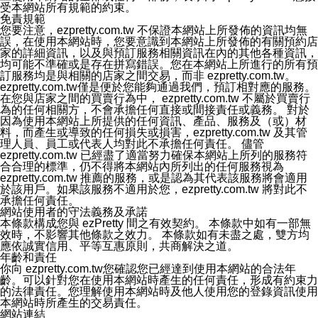
功能所同步的Instagram貼文。
受本網站所有規範的約束。
十一、取消帳號資料方式
免責規範
如果您有使用本公司ezPretty網站所提供功能，您可以於
您要注意，ezpretty.com.tw 不保證本網站上所發佈的資訊均無
任何時間取消您的帳號或是資料，只需要透過電子郵件( e-
誤，在使用本網站時，您要意識到本網站上所發佈的有關預約店
mail:
[email protected]
)和服務人員聯絡，本公司會盡快清
家的詳細資訊，以及與預訂服務相關資訊在內的其他各種資訊，
除您的帳號和相關資料。
均可能不準確或是存在拼寫錯誤。您在本網站上所進行的所有預
十二、隱私權聲明的更新
訂服務均是與相關的店家之間交易，而非 ezpretty.com.tw。
本公司將不定時更新隱私權聲明，以反映服務的變更和顧
ezpretty.com.tw僅是便於您能夠通過我們，預訂相對應的服務。
客的意見反應。當本公司更新此隱私權聲明，您將在
在您與店家之間的買賣行為中， ezpretty.com.tw 不屬於買賣行
ezPretty網站 首頁上看到隱私權聲明連結旁的 "updated"
為的任何相關方，不會承擔任何直接或間接責任或義務。 對於
註記。如果聲明的內容有所變更，或是處理您個人資訊的
因為使用本網站上所提供的任何資訊、產品、服務及（或）材
方式有所變動，本公司一定會先更新隱私權聲明才會接著
料，而產生或導致的任何損失或損害，ezpretty.com.tw 及其管
執行該項變更措施。本公司鼓勵您定期檢視隱私權聲明，
理人員、員工或代表人均對此不承擔任何責任。 儘管
以得知 ezPretty 網站如何保護您的個人資訊。
ezpretty.com.tw 已經盡了適當努力確保本網站上所列的服務符
十三、自我保護措施
合合理的標準，仍不得將本網站內所列出的任何服務視為
請妥善保管您的使用者名稱、密碼及個人資料，不要提供
ezpretty.com.tw 推薦的服務，或是認為其代表該服務將會適用
給任何人。在您完成個人化服務之使用後，請務必記得登
於該用戶。如果該服務不適用於您，ezpretty.com.tw 將對此不
出帳號。若您是與他人共享電腦或使用公共電腦，切記要
承擔任何責任。
關閉瀏覽器視窗，以防止他人讀取您的個人資料、信件或
網站使用者的守法義務及承諾
進入所機關管理區。
本條款構成您與 ezPretty 間之有效契約。 本條款中如有一部無
十四、傳送宣傳本站資訊或電子郵件之政策
效時，不影響其他條款之效力。 本條款如有未盡之處，雙方均
您同意本公司網站，透過您所提供的郵件地址與您取得聯
應依誠實信用、平等互惠原則，共商解決之道。
絡並傳送或宣傳本網站各項服務之資料或電子郵件供您參
年齡和責任
考。您能依照該資料或電子郵件所指示之方法、說明或功
你向 ezpretty.com.tw您確認您已經達到使用本網站的合法年
能連結，隨時停止接收這些資料或電子郵件。
齡。可以針對您在使用本網站時產生的任何責任，形成有約束力
十五、訊息通知
的法律責任。您理解使用本網站時及他人使用您的登錄資訊使用
本公司/本服務將以通知型訊息傳送重要訊息給您。即使未
本網站時所產生的交易責任。
加入本公司/本服務好友，您仍可接收到通知型訊息。
網站連結