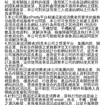
站，其有關個人資料的保護，適用第三方或各該網站個別
的隱私權保護政策，其資料處理措施不適用本網站之隱私
權保護政策，本公司對於該等第三人或連結網站之行為不
負連帶責任。
3.本公司所屬ezPretty平台根據店家或消費者所要求的服務
功能需求或服務平台問題，本公司可使用您之前建立資料
及現在或過去在網站上的行為所取得之其他資料 (包括但
不限於手機作業系統、手機型號、手機帳號、APP設定參
數及其他資料)，來解決爭議、檢修障礙問題及執行本公司
的會員合約，本公司也有可能檢視多個會員以確認問題所
在或解決爭議。
4.您(店家或消費者)同意本公司之營運平台、集團內部、關
係企業、與有合作關係之業務夥伴交叉行銷使用，使用去
除個人識別化資料來強化統計分析網站利用方式、提升本
公司服務的內容及產品，進而提升本公司的市場行銷及促
銷、並且根據客戶的需求定義個人化製服務介面、網頁設
計及服務，這些使用改善並且調整本公司的網站使其更符
合您的需求。
5.您同意您(店家或消費者)本公司集團內部、關係企業、與
有合作關係之業務夥伴使用您的去識別化個人資料與您您
聯絡，並傳送那些可能符合您興趣的訊息給您，例如特定
標題廣告、優惠內容、行政通知、產品內容及有關您使用
網站的訊息。透過接受會員合約及隱私權政策，您明示同
意收取此項訊息。如不願意,可以利用電子郵件和服務人員
聯絡請客服取消功能。
6.針對已註冊認證店家或是消費者，當執行預約或是線上
支付，平台營運需求將會使用 email，姓名，手機，授權
之通訊帳號，來推播系統資訊或提醒訊息，以提升服務體