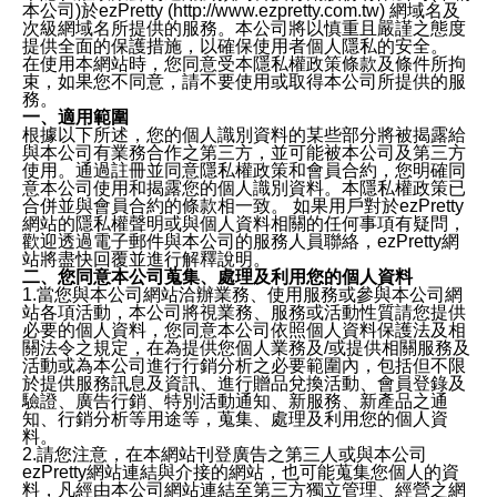
本公司)於ezPretty (http://www.ezpretty.com.tw) 網域名及
次級網域名所提供的服務。本公司將以慎重且嚴謹之態度
提供全面的保護措施，以確保使用者個人隱私的安全。
在使用本網站時，您同意受本隱私權政策條款及條件所拘
束，如果您不同意，請不要使用或取得本公司所提供的服
務。
一、適用範圍
根據以下所述，您的個人識別資料的某些部分將被揭露給
與本公司有業務合作之第三方，並可能被本公司及第三方
使用。通過註冊並同意隱私權政策和會員合約，您明確同
意本公司使用和揭露您的個人識別資料。本隱私權政策已
合併並與會員合約的條款相一致。 如果用戶對於ezPretty
網站的隱私權聲明或與個人資料相關的任何事項有疑問，
歡迎透過電子郵件與本公司的服務人員聯絡，ezPretty網
站將盡快回覆並進行解釋說明。
二、您同意本公司蒐集、處理及利用您的個人資料
1.當您與本公司網站洽辦業務、使用服務或參與本公司網
站各項活動，本公司將視業務、服務或活動性質請您提供
必要的個人資料，您同意本公司依照個人資料保護法及相
關法令之規定，在為提供您個人業務及/或提供相關服務及
活動或為本公司進行行銷分析之必要範圍內，包括但不限
於提供服務訊息及資訊、進行贈品兌換活動、會員登錄及
驗證、廣告行銷、特別活動通知、新服務、新產品之通
知、行銷分析等用途等，蒐集、處理及利用您的個人資
料。
2.請您注意，在本網站刊登廣告之第三人或與本公司
ezPretty網站連結與介接的網站，也可能蒐集您個人的資
料，凡經由本公司網站連結至第三方獨立管理、經營之網