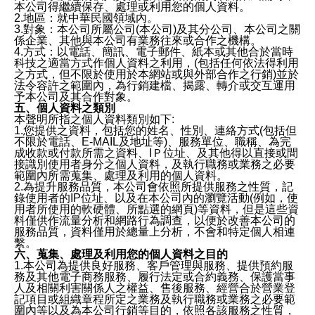
本公司得繼續保存、處理或利用您的個人資料。
2.地區：就中華民國領域內。
3.對象：本公司所屬公司(本公司)及其分公司、本公司之關
係企業、其他與本公司有業務往來或合作之機構。
4.方式：以電話、簡訊、電子郵件、紙本或其他合於當時
科技之適當方式作個人資料之利用，(包括任何依法得利用
之方式，但不限於使用於本網站或與外部合作之行銷)並於
法令容許之範圍內，為行銷建檔、揭露、轉介或交互運用
予本公司及其合作對象。
五、個人資料之類別
本聲明所指之個人資料類別如下:
1.您提供之資料，包括您的姓名、性別、連絡方式(包括但
不限於電話、E-MAIL及地址等)、服務單位、職稱、為完
成收款或付款所需之資料、IＰ位址、及其他得以直接或間
接識別使用者身分之個人資料，及執行職務或業務之必要
範圍內所需蒐集、處理及利用的個人資料。
2.為提升服務品質，本公司會依照所提供服務之性質，記
錄使用者的IP位址、以及在本公司內的瀏覽活動(例如，使
用者所使用的軟硬體、所點選的網頁)等資料，但是這些資
料僅供作流量分析和網路行為調查，以便於改善本公司的
服務品質，資料僅用於總量上分析，不會和特定個人相連
繫。
六、蒐集、處理及利用您的個人資料之目的
1.本公司為提供良好服務、客戶管理與服務、提供預約服
務及其他電子商務服務、履行法定或合約義務、保護當事
人及相關利害關係人之權益、售後服務、經營合於營業登
記項目或組織章程所定之業務及執行職務或業務之必要範
圍內等以及為本公司行銷等目的，依照各該服務之性質，