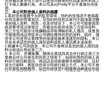
供所屬店家管理人員可以使用消費者的作品集資料和員工
打卡個人圖像行為。本公司及ezPretty平台不會做任何使
用。
三、本公司對您個人資料的揭露
1.基於現有服務平台的監管環境，預約科技保證不會揭露
任何店家的營運資訊，且預約科技和店家均不能洩露消費
者的個人資料。然而，在某些情況下，本公司可能會因受
政府要求或法律規定，而被迫向政府或第三方提供資料。
第三方也可能非法地攔截或存取傳輸的私人通訊，或會員
可能濫用或誤用從本公司網站獲得的您的資料。因此，儘
管本公司使用企業標準的保護措施來保護您的隱私，本公
司並未承諾您的個人識別資料或私人通訊將永遠保密。
2.根據本公司的政策，本公司不會將涉及您的個人識別資
料出租或出售給第三方。
3. 本公司、所屬集團、關係企業或與其合作行銷之第三方
業務合作公司會在您同意之情形下，始得利用您的個人資
料於行銷活動資訊、商品訊息或新服務等相關行銷，且於
首次行銷時，將提供您表示拒絕行銷之方式，本公司不會
向您索取相關費用。如您拒絕接受行銷服務或嗣後欲拒絕
時，均可隨時通知本公司，本公司、所屬集團、關係企業
或與其合作行銷之第三方業務合作公司或第三方業務合作
公司將立即停止利用您的個人資料行銷。
四、個人資料利用之期間、地區、對象及方式如下
1.期間：您同意於本公司存續期間或依法令之資料保存期
間內，以及您的個人資料蒐集之目的消失或期限屆滿時，
本公司得繼續保存、處理或利用您的個人資料。
2.地區：就中華民國領域內。
3.對象：本公司所屬公司(本公司)及其分公司、本公司之關