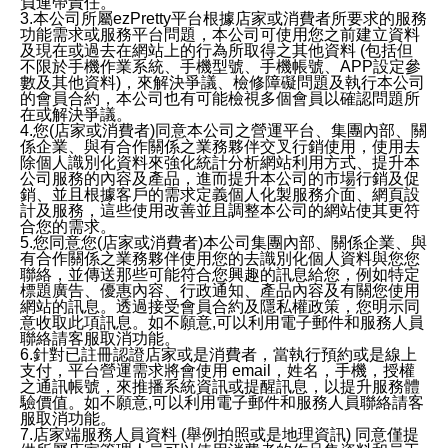
負連帶責任。
3.本公司所屬ezPretty平台根據店家或消費者所要求的服務
功能需求或服務平台問題，本公司可使用您之前建立資料
及現在或過去在網站上的行為所取得之其他資料 (包括但
不限於手機作業系統、手機型號、手機帳號、APP設定參
數及其他資料)，來解決爭議、檢修障礙問題及執行本公司
的會員合約，本公司也有可能檢視多個會員以確認問題所
在或解決爭議。
4.您(店家或消費者)同意本公司之營運平台、集團內部、關
係企業、與有合作關係之業務夥伴交叉行銷使用，使用去
除個人識別化資料來強化統計分析網站利用方式、提升本
公司服務的內容及產品，進而提升本公司的市場行銷及促
銷、並且根據客戶的需求定義個人化製服務介面、網頁設
計及服務，這些使用改善並且調整本公司的網站使其更符
合您的需求。
5.您同意您(店家或消費者)本公司集團內部、關係企業、與
有合作關係之業務夥伴使用您的去識別化個人資料與您您
聯絡，並傳送那些可能符合您興趣的訊息給您，例如特定
標題廣告、優惠內容、行政通知、產品內容及有關您使用
網站的訊息。透過接受會員合約及隱私權政策，您明示同
意收取此項訊息。如不願意,可以利用電子郵件和服務人員
聯絡請客服取消功能。
6.針對已註冊認證店家或是消費者，當執行預約或是線上
支付，平台營運需求將會使用 email，姓名，手機，授權
之通訊帳號，來推播系統資訊或提醒訊息，以提升服務體
驗價值。如不願意,可以利用電子郵件和服務人員聯絡請客
服取消功能。
7.店家端服務人員資料 (舉例拍照或是地理資訊) 同意僅提