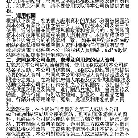
在使用本網站時，您同意受本隱私權政策條款及條件所拘
束，如果您不同意，請不要使用或取得本公司所提供的服
務。
一、適用範圍
根據以下所述，您的個人識別資料的某些部分將被揭露給
與本公司有業務合作之第三方，並可能被本公司及第三方
使用。通過註冊並同意隱私權政策和會員合約，您明確同
意本公司使用和揭露您的個人識別資料。本隱私權政策已
合併並與會員合約的條款相一致。 如果用戶對於ezPretty
網站的隱私權聲明或與個人資料相關的任何事項有疑問，
歡迎透過電子郵件與本公司的服務人員聯絡，ezPretty網
站將盡快回覆並進行解釋說明。
二、您同意本公司蒐集、處理及利用您的個人資料
1.當您與本公司網站洽辦業務、使用服務或參與本公司網
站各項活動，本公司將視業務、服務或活動性質請您提供
必要的個人資料，您同意本公司依照個人資料保護法及相
關法令之規定，在為提供您個人業務及/或提供相關服務及
活動或為本公司進行行銷分析之必要範圍內，包括但不限
於提供服務訊息及資訊、進行贈品兌換活動、會員登錄及
驗證、廣告行銷、特別活動通知、新服務、新產品之通
知、行銷分析等用途等，蒐集、處理及利用您的個人資
料。
2.請您注意，在本網站刊登廣告之第三人或與本公司
ezPretty網站連結與介接的網站，也可能蒐集您個人的資
料，凡經由本公司網站連結至第三方獨立管理、經營之網
站，其有關個人資料的保護，適用第三方或各該網站個別
的隱私權保護政策，其資料處理措施不適用本網站之隱私
權保護政策，本公司對於該等第三人或連結網站之行為不