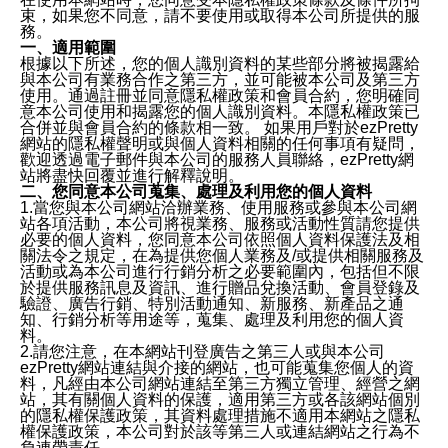
束，如果您不同意，請不要使用或取得本公司所提供的服
務。
一、適用範圍
根據以下所述，您的個人識別資料的某些部分將被揭露給
與本公司有業務合作之第三方，並可能被本公司及第三方
使用。通過註冊並同意隱私權政策和會員合約，您明確同
意本公司使用和揭露您的個人識別資料。本隱私權政策已
合併並與會員合約的條款相一致。 如果用戶對於ezPretty
網站的隱私權聲明或與個人資料相關的任何事項有疑問，
歡迎透過電子郵件與本公司的服務人員聯絡，ezPretty網
站將盡快回覆並進行解釋說明。
二、您同意本公司蒐集、處理及利用您的個人資料
1.當您與本公司網站洽辦業務、使用服務或參與本公司網
站各項活動，本公司將視業務、服務或活動性質請您提供
必要的個人資料，您同意本公司依照個人資料保護法及相
關法令之規定，在為提供您個人業務及/或提供相關服務及
活動或為本公司進行行銷分析之必要範圍內，包括但不限
於提供服務訊息及資訊、進行贈品兌換活動、會員登錄及
驗證、廣告行銷、特別活動通知、新服務、新產品之通
知、行銷分析等用途等，蒐集、處理及利用您的個人資
料。
2.請您注意，在本網站刊登廣告之第三人或與本公司
ezPretty網站連結與介接的網站，也可能蒐集您個人的資
料，凡經由本公司網站連結至第三方獨立管理、經營之網
站，其有關個人資料的保護，適用第三方或各該網站個別
的隱私權保護政策，其資料處理措施不適用本網站之隱私
權保護政策，本公司對於該等第三人或連結網站之行為不
負連帶責任。