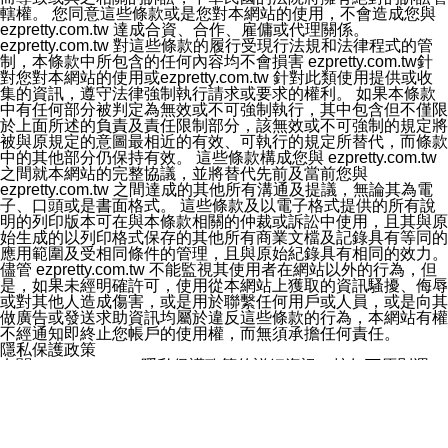
轄權。 您同意這些條款或是您對本網站的使用，不會造成您與
ezpretty.com.tw 達成合資、合作、雇傭或代理關係。
ezpretty.com.tw 對這些條款的履行受現行法規和法律程式的管
制，本條款中所包含的任何內容均不會損害 ezpretty.com.tw針
對您對本網站的使用或ezpretty.com.tw 針對此類使用提供或收
集的資訊，遵守法律強制執行請求或要求的權利。 如果本條款
中有任何部分被判定為無效或不可強制執行，其中包含但不僅限
於上面所述的負責及責任限制部分，該無效或不可強制的規定將
被與原規定的意圖最相近的有效、可執行的規定所替代，而條款
中的其他部分仍保持有效。 這些條款構成您與 ezpretty.com.tw
之間就本網站的完整協議，並將替代先前及當前您與
ezpretty.com.tw 之間達成的其他所有溝通及提議，無論其為電
子、口頭或是書面格式。 這些條款及以電子格式提供的所有說
明的列印版本可在與本條款相關的仲裁或訴訟中使用，且其與原
始生成的以列印格式保存的其他所有商業文檔及記錄具有等同的
應用範圍及受相同條件的管理，且與原始紀錄具有相同的效力。
儘管 ezpretty.com.tw 不能監視其使用者在網站以外的行為，但
是，如果未經明確許可，使用從本網站上獲取的資訊騷擾、侮辱
或對其他人造成傷害，或是用於聯繫任何用戶或人員，或是向其
做廣告或發送求助資訊均屬於違反這些條款的行為，本網站有權
不經通知即終止您帳戶的使用權，而無須承擔任何責任。
隱私保護政策
有關ezpretty.com.tw隱私保護政策的詳細資訊，按如下原則運
作：在您通過 ezpretty.com.tw網站預訂或購買服務時，我們會
將您的資訊提供給所需的協力業者。同時，我們在運作過程中，
也會偶爾使用您的資訊，以向您發送有關 ezpretty.com.tw 新功
能、服務及產品的資訊。有時候，我們可能會將我們客戶的統計
資料提供給協力業者。這些統計資訊中絕不會包含可以辨別身份