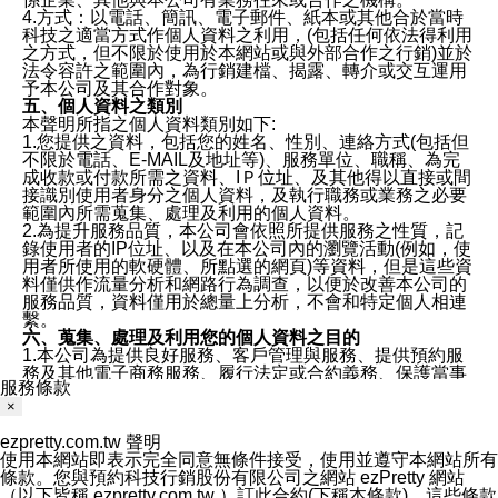
4.方式：以電話、簡訊、電子郵件、紙本或其他合於當時
科技之適當方式作個人資料之利用，(包括任何依法得利用
之方式，但不限於使用於本網站或與外部合作之行銷)並於
法令容許之範圍內，為行銷建檔、揭露、轉介或交互運用
予本公司及其合作對象。
五、個人資料之類別
本聲明所指之個人資料類別如下:
1.您提供之資料，包括您的姓名、性別、連絡方式(包括但
不限於電話、E-MAIL及地址等)、服務單位、職稱、為完
成收款或付款所需之資料、IＰ位址、及其他得以直接或間
接識別使用者身分之個人資料，及執行職務或業務之必要
範圍內所需蒐集、處理及利用的個人資料。
2.為提升服務品質，本公司會依照所提供服務之性質，記
錄使用者的IP位址、以及在本公司內的瀏覽活動(例如，使
用者所使用的軟硬體、所點選的網頁)等資料，但是這些資
料僅供作流量分析和網路行為調查，以便於改善本公司的
服務品質，資料僅用於總量上分析，不會和特定個人相連
繫。
六、蒐集、處理及利用您的個人資料之目的
1.本公司為提供良好服務、客戶管理與服務、提供預約服
務及其他電子商務服務、履行法定或合約義務、保護當事
服務條款
人及相關利害關係人之權益、售後服務、經營合於營業登
×
記項目或組織章程所定之業務及執行職務或業務之必要範
圍內等以及為本公司行銷等目的，依照各該服務之性質，
ezpretty.com.tw 聲明
蒐集、處理及利用您的個人資料。
使用本網站即表示完全同意無條件接受，使用並遵守本網站所有
2.本公司僅蒐集為執行上述特定目的所必要提供之個人資
條款。您與預約科技行銷股份有限公司之網站 ezPretty 網站
料，並在前揭特定目的存續期間及法令規定之期間內，以
（以下皆稱 ezpretty.com.tw ）訂此合約(下稱本條款)，這些條款
有利於達成前揭特定目的之方式(包括但不限於電腦處理、