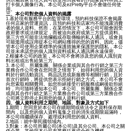
打卡個人圖像行為。本公司及ezPretty平台不會做任何使
用。
三、本公司對您個人資料的揭露
1.基於現有服務平台的監管環境，預約科技保證不會揭露
任何店家的營運資訊，且預約科技和店家均不能洩露消費
者的個人資料。然而，在某些情況下，本公司可能會因受
政府要求或法律規定，而被迫向政府或第三方提供資料。
第三方也可能非法地攔截或存取傳輸的私人通訊，或會員
可能濫用或誤用從本公司網站獲得的您的資料。因此，儘
管本公司使用企業標準的保護措施來保護您的隱私，本公
司並未承諾您的個人識別資料或私人通訊將永遠保密。
2.根據本公司的政策，本公司不會將涉及您的個人識別資
料出租或出售給第三方。
3. 本公司、所屬集團、關係企業或與其合作行銷之第三方
業務合作公司會在您同意之情形下，始得利用您的個人資
料於行銷活動資訊、商品訊息或新服務等相關行銷，且於
首次行銷時，將提供您表示拒絕行銷之方式，本公司不會
向您索取相關費用。如您拒絕接受行銷服務或嗣後欲拒絕
時，均可隨時通知本公司，本公司、所屬集團、關係企業
或與其合作行銷之第三方業務合作公司或第三方業務合作
公司將立即停止利用您的個人資料行銷。
四、個人資料利用之期間、地區、對象及方式如下
1.期間：您同意於本公司存續期間或依法令之資料保存期
間內，以及您的個人資料蒐集之目的消失或期限屆滿時，
本公司得繼續保存、處理或利用您的個人資料。
2.地區：就中華民國領域內。
3.對象：本公司所屬公司(本公司)及其分公司、本公司之關
係企業、其他與本公司有業務往來或合作之機構。