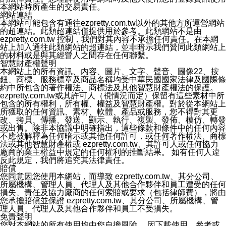
本網站時所產生的交易責任。
mail:
[email protected]
)和服務人員聯絡，本公司會盡快清
網站連結
除您的帳號和相關資料。
本網站可能包含有通往ezpretty.com.tw以外的其他方所運營網站
十二、隱私權聲明的更新
的超連結。此類超連結僅提供用於參考。此類網站不是由
本公司將不定時更新隱私權聲明，以反映服務的變更和顧
ezpretty.com.tw 控制，我們對其內容不承擔任何責任。在本網
客的意見反應。當本公司更新此隱私權聲明，您將在
站上加入通往此類網站的超連結，並非暗示我們贊同此類網站上
ezPretty網站 首頁上看到隱私權聲明連結旁的 "updated"
的材料或是與其經營人之間存在任何聯繫。
註記。如果聲明的內容有所變更，或是處理您個人資訊的
智慧財產權聲明
方式有所變動，本公司一定會先更新隱私權聲明才會接著
本網站上的所有資訊、內容、圖片、文字、聲音、圖像22、按
執行該項變更措施。本公司鼓勵您定期檢視隱私權聲明，
鈕、商標、服務標章及商品名稱均受中華民國國家法律及國際條
以得知 ezPretty 網站如何保護您的個人資訊。
約中所包含的著作權法、商標法及其他智慧財產權法的保護。
十三、自我保護措施
ezpretty.com.tw或其許可人（視情況而定）保留有這些素材中所
請妥善保管您的使用者名稱、密碼及個人資料，不要提供
包含的所有權利，所有權、權益及智慧財產權。對於從本網站上
給任何人。在您完成個人化服務之使用後，請務必記得登
所獲取的任何資訊、素材、軟體、產品或服務，您不得對其更
出帳號。若您是與他人共享電腦或使用公共電腦，切記要
改、拷貝、傳播、發送、顯示、執行、複製、發佈、模仿、轉發
關閉瀏覽器視窗，以防止他人讀取您的個人資料、信件或
或出售。除非本協議中明確指出，這些條款和條件中的任何內容
進入所機關管理區。
不應被解釋為任何暗示或其他任何許可，或任何著作權法、商標
十四、傳送宣傳本站資訊或電子郵件之政策
法或其他智慧財產權或 ezpretty.com.tw、其許可人或任何協力
您同意本公司網站，透過您所提供的郵件地址與您取得聯
廠商的業主權益中規定的任何權利的推斷結果。 如有任何人違
絡並傳送或宣傳本網站各項服務之資料或電子郵件供您參
反此規定，我們將追究其法律責任。
考。您能依照該資料或電子郵件所指示之方法、說明或功
賠償
能連結，隨時停止接收這些資料或電子郵件。
您同意因您使用本網站，而導致 ezpretty.com.tw、其分公司、
十五、訊息通知
所屬機構、管理人員、代理人及其他合作夥伴和員工遭受的任何
本公司/本服務將以通知型訊息傳送重要訊息給您。即使未
損失、責任及協力廠商的任何索賠或要求（包括律師費），將由
加入本公司/本服務好友，您仍可接收到通知型訊息。
您承擔賠償並保證 ezpretty.com.tw、其分公司、所屬機構、管
本公司/本服務傳送之通知型訊息以對您有效且重要的訊息
理人員、代理人及其他合作夥伴和員工不受損失。
為限，以廣告或其他目的的訊息皆不會被傳送。滿足以下
免責聲明
三個條件者，將可收到通知型訊息。
您對本網站的所有使用均由您自擔風險。 因下載使用、參考或
1.LINE 帳號設定的電話號碼與本公司/本服務所傳來的電