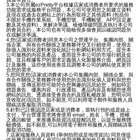
3.本公司所屬ezPretty平台根據店家或消費者所要求的服務
功能需求或服務平台問題，本公司可使用您之前建立資料
及現在或過去在網站上的行為所取得之其他資料 (包括但
不限於手機作業系統、手機型號、手機帳號、APP設定參
數及其他資料)，來解決爭議、檢修障礙問題及執行本公司
的會員合約，本公司也有可能檢視多個會員以確認問題所
在或解決爭議。
4.您(店家或消費者)同意本公司之營運平台、集團內部、關
係企業、與有合作關係之業務夥伴交叉行銷使用，使用去
除個人識別化資料來強化統計分析網站利用方式、提升本
公司服務的內容及產品，進而提升本公司的市場行銷及促
銷、並且根據客戶的需求定義個人化製服務介面、網頁設
計及服務，這些使用改善並且調整本公司的網站使其更符
合您的需求。
5.您同意您(店家或消費者)本公司集團內部、關係企業、與
有合作關係之業務夥伴使用您的去識別化個人資料與您您
聯絡，並傳送那些可能符合您興趣的訊息給您，例如特定
標題廣告、優惠內容、行政通知、產品內容及有關您使用
網站的訊息。透過接受會員合約及隱私權政策，您明示同
意收取此項訊息。如不願意,可以利用電子郵件和服務人員
聯絡請客服取消功能。
6.針對已註冊認證店家或是消費者，當執行預約或是線上
支付，平台營運需求將會使用 email，姓名，手機，授權
之通訊帳號，來推播系統資訊或提醒訊息，以提升服務體
驗價值。如不願意,可以利用電子郵件和服務人員聯絡請客
服取消功能。
7.店家端服務人員資料 (舉例拍照或是地理資訊) 同意僅提
供所屬店家管理人員可以使用消費者的作品集資料和員工