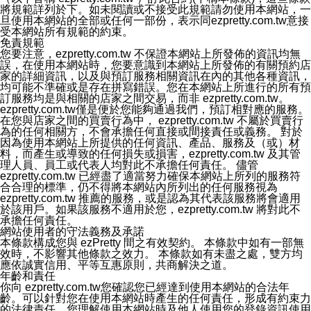
將規範詳列於下。如未閱讀或不接受此規範請勿使用本網站，一
郵寄、電話、傳真)，於中華民國境內及法令許可之範圍內
旦使用本網站的全部或任何一部份，表示同ezpretty.com.tw意接
加以處理及利用。
受本網站所有規範的約束。
七、資料安全性
免責規範
1、本公司ezPretty網站平台使用企業標準慣例來保護您個
您要注意，ezpretty.com.tw 不保證本網站上所發佈的資訊均無
人辨認資料的秘密性，特別使用最高等級亞馬遜機房及防
誤，在使用本網站時，您要意識到本網站上所發佈的有關預約店
火牆來強化資訊安全，防止駭客攻擊以及異地備援。
家的詳細資訊，以及與預訂服務相關資訊在內的其他各種資訊，
2.本公司ezPretty網站將資料視為必須保護其免於滅失及未
均可能不準確或是存在拼寫錯誤。您在本網站上所進行的所有預
經授權而存取的資產，本公司使用多項安全措施以保護此
訂服務均是與相關的店家之間交易，而非 ezpretty.com.tw。
類資料免於公司內外部的會員未經授權的存取。
ezpretty.com.tw僅是便於您能夠通過我們，預訂相對應的服務。
八、查詢或更正的方式
在您與店家之間的買賣行為中， ezpretty.com.tw 不屬於買賣行
用戶個人資料有變更、或發現個人資料不正確的時候，可
為的任何相關方，不會承擔任何直接或間接責任或義務。 對於
以隨時在本公司ezPretty網站中要求更正，包括要求停止
因為使用本網站上所提供的任何資訊、產品、服務及（或）材
寄發相關訊息等。
料，而產生或導致的任何損失或損害，ezpretty.com.tw 及其管
九、Instagram貼文同步功能
理人員、員工或代表人均對此不承擔任何責任。 儘管
您可以透過ezPretty店家系統後台所提供Instagram貼文同
ezpretty.com.tw 已經盡了適當努力確保本網站上所列的服務符
步功能，來將Instagram的貼文同步到 ezPretty 的作品集，
合合理的標準，仍不得將本網站內所列出的任何服務視為
使用此功能您需要授權本公司存取您的Instagram帳號，您
ezpretty.com.tw 推薦的服務，或是認為其代表該服務將會適用
的授權將僅用於同步您的貼文至店家系統。
於該用戶。如果該服務不適用於您，ezpretty.com.tw 將對此不
十、取消Instagram授權方式
承擔任何責任。
如果您有使用ezPretty網站所提供Instagram貼文同步功
網站使用者的守法義務及承諾
能，您可以於任何時間取消您的 Instagram 授權，只需要
本條款構成您與 ezPretty 間之有效契約。 本條款中如有一部無
透過電子郵件和服務人員聯絡，本公司會盡快清除您的授
效時，不影響其他條款之效力。 本條款如有未盡之處，雙方均
權資料，或是您可以登入店家系統後台使用取消授權功
應依誠實信用、平等互惠原則，共商解決之道。
能，系統將立即清除您的授權資料，並完全清除您透過此
年齡和責任
功能所同步的Instagram貼文。
你向 ezpretty.com.tw您確認您已經達到使用本網站的合法年
十一、取消帳號資料方式
齡。可以針對您在使用本網站時產生的任何責任，形成有約束力
如果您有使用本公司ezPretty網站所提供功能，您可以於
的法律責任。您理解使用本網站時及他人使用您的登錄資訊使用
任何時間取消您的帳號或是資料，只需要透過電子郵件( e-