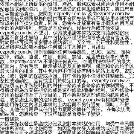
依賴本網站上所提供的資訊、產品、服務或素材或通過使用本網
話號碼比對相符。
站而獲取到的資訊，而導致您遭受的任何風險或損失，將由您自
2.該 LINE 帳號已在 LINE APP 設定中，同意接收通知型
己承擔全部責任。您同意 ezpretty.com.tw 及向ezpretty.com.tw
訊息。
提供電信及網路服務的提供商不會因您使用或不能使用本網站而
3.LINE 帳號未封鎖傳送訊息之 LINE 官方帳號。
造成的任何損失負責，同時，您會在此放棄有關此損失的所有及
欲變更通知型訊息的設定，操作如下：
全部的索賠權利，無論是基於合約、侵權行為或其他依據。
1.點選「主頁」＞「設定」
ezpretty.com.tw 不聲明、保證或承諾本網站或支持該網站的伺
2.點選「隱私設定」
服器不會發生缺陷，其中包括但不僅限於病毒或其他有害元素。
3.點選「提供使用資料」
對於那些可損害或影響本網站管理、安全性、公正性和完整性，
4.點選「LINE通知型訊息」
或是損害或影響本網站任何部分正常運行，且超出
5.開關「接收LINE通知型訊息」
ezpretty.com.tw 控制範圍的任何病毒感染、BUG、篡改、技術
❗️關閉「接收通知型訊息」後，將不會接收到來自任何企業
故障、錯誤、遺漏、中斷、刪除、缺陷、延遲或任何事件或事
官方帳號或認證官方帳號的通知型訊息。
故，ezpretty.com.tw 不承擔任何責任。 在適用法律許可的最大
範圍內，所有明示、暗示或法定及其他聲明、保證和條款均予以
最大限度的排除，其中包括但不僅限於有關本網站上服務、資訊
及（或）聲明的保證或承諾，其中包括但不僅限於其精確性、完
整性或適銷性、品質或適用於特定目的等。 ezpretty.com.tw 不
能持續或在某階段時間內對任一條款或多條條款的強制實施，不
得將此視為放棄這些條款或是這些條款相關的權利。這些條款中
使用的標題僅為了方便目的，其不應影響這些條款的範圍或意
義，或是產生其他的法律效應。 ezpretty.com.tw有權隨時變更
本使用條款之內容及本網站上內容而不另行通知，同時，不對
您、其他任何用戶或任何協力廠商承擔任何責任。 在每次訪問
網站時，您應檢查一下這些條款是否發生了變更。
一般條款
如因本條款發生爭議或涉訟及您對本網站的使用，均受中華民國
法律所管轄。在此您同意，如因您每次登入本網站或使用本網站
而導致或與之相關的訴訟，中華民國的法院將擁有絕對的訴訟管