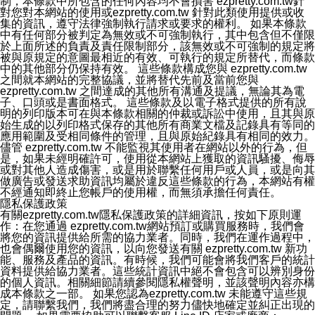
制，本條款中所包含的任何內容均不會損害 ezpretty.com.tw針
對您對本網站的使用或ezpretty.com.tw 針對此類使用提供或收
集的資訊，遵守法律強制執行請求或要求的權利。 如果本條款
中有任何部分被判定為無效或不可強制執行，其中包含但不僅限
於上面所述的負責及責任限制部分，該無效或不可強制的規定將
被與原規定的意圖最相近的有效、可執行的規定所替代，而條款
中的其他部分仍保持有效。 這些條款構成您與 ezpretty.com.tw
之間就本網站的完整協議，並將替代先前及當前您與
ezpretty.com.tw 之間達成的其他所有溝通及提議，無論其為電
子、口頭或是書面格式。 這些條款及以電子格式提供的所有說
明的列印版本可在與本條款相關的仲裁或訴訟中使用，且其與原
始生成的以列印格式保存的其他所有商業文檔及記錄具有等同的
應用範圍及受相同條件的管理，且與原始紀錄具有相同的效力。
儘管 ezpretty.com.tw 不能監視其使用者在網站以外的行為，但
是，如果未經明確許可，使用從本網站上獲取的資訊騷擾、侮辱
或對其他人造成傷害，或是用於聯繫任何用戶或人員，或是向其
做廣告或發送求助資訊均屬於違反這些條款的行為，本網站有權
不經通知即終止您帳戶的使用權，而無須承擔任何責任。
隱私保護政策
有關ezpretty.com.tw隱私保護政策的詳細資訊，按如下原則運
作：在您通過 ezpretty.com.tw網站預訂或購買服務時，我們會
將您的資訊提供給所需的協力業者。同時，我們在運作過程中，
也會偶爾使用您的資訊，以向您發送有關 ezpretty.com.tw 新功
能、服務及產品的資訊。有時候，我們可能會將我們客戶的統計
資料提供給協力業者。這些統計資訊中絕不會包含可以辨別身份
的個人資訊。相關細節請續參閱隱私權聲明，並該聲明內容亦構
成本條款之一部。 如果您認為ezpretty.com.tw 未能遵守這些規
定，請聯繫我們，我們將盡合理的努力儘快地確定並糾正出現的