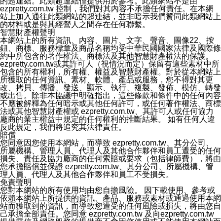
的超連結。此類超連結僅提供用於參考。此類網站不是由
ezpretty.com.tw 控制，我們對其內容不承擔任何責任。在本網
站上加入通往此類網站的超連結，並非暗示我們贊同此類網站上
的材料或是與其經營人之間存在任何聯繫。
智慧財產權聲明
本網站上的所有資訊、內容、圖片、文字、聲音、圖像22、按
鈕、商標、服務標章及商品名稱均受中華民國國家法律及國際條
約中所包含的著作權法、商標法及其他智慧財產權法的保護。
ezpretty.com.tw或其許可人（視情況而定）保留有這些素材中所
包含的所有權利，所有權、權益及智慧財產權。對於從本網站上
所獲取的任何資訊、素材、軟體、產品或服務，您不得對其更
改、拷貝、傳播、發送、顯示、執行、複製、發佈、模仿、轉發
或出售。除非本協議中明確指出，這些條款和條件中的任何內容
不應被解釋為任何暗示或其他任何許可，或任何著作權法、商標
法或其他智慧財產權或 ezpretty.com.tw、其許可人或任何協力
廠商的業主權益中規定的任何權利的推斷結果。 如有任何人違
反此規定，我們將追究其法律責任。
賠償
您同意因您使用本網站，而導致 ezpretty.com.tw、其分公司、
所屬機構、管理人員、代理人及其他合作夥伴和員工遭受的任何
損失、責任及協力廠商的任何索賠或要求（包括律師費），將由
您承擔賠償並保證 ezpretty.com.tw、其分公司、所屬機構、管
理人員、代理人及其他合作夥伴和員工不受損失。
免責聲明
您對本網站的所有使用均由您自擔風險。 因下載使用、參考或
依賴本網站上所提供的資訊、產品、服務或素材或通過使用本網
站而獲取到的資訊，而導致您遭受的任何風險或損失，將由您自
己承擔全部責任。您同意 ezpretty.com.tw 及向ezpretty.com.tw