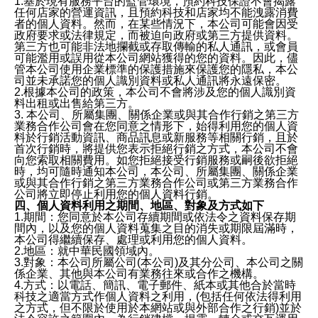
1.基於現有服務平台的監管環境，預約科技保證不會揭露
任何店家的營運資訊，且預約科技和店家均不能洩露消費
者的個人資料。然而，在某些情況下，本公司可能會因受
政府要求或法律規定，而被迫向政府或第三方提供資料。
第三方也可能非法地攔截或存取傳輸的私人通訊，或會員
可能濫用或誤用從本公司網站獲得的您的資料。因此，儘
管本公司使用企業標準的保護措施來保護您的隱私，本公
司並未承諾您的個人識別資料或私人通訊將永遠保密。
2.根據本公司的政策，本公司不會將涉及您的個人識別資
料出租或出售給第三方。
3. 本公司、所屬集團、關係企業或與其合作行銷之第三方
業務合作公司會在您同意之情形下，始得利用您的個人資
料於行銷活動資訊、商品訊息或新服務等相關行銷，且於
首次行銷時，將提供您表示拒絕行銷之方式，本公司不會
向您索取相關費用。如您拒絕接受行銷服務或嗣後欲拒絕
時，均可隨時通知本公司，本公司、所屬集團、關係企業
或與其合作行銷之第三方業務合作公司或第三方業務合作
公司將立即停止利用您的個人資料行銷。
四、個人資料利用之期間、地區、對象及方式如下
1.期間：您同意於本公司存續期間或依法令之資料保存期
間內，以及您的個人資料蒐集之目的消失或期限屆滿時，
本公司得繼續保存、處理或利用您的個人資料。
2.地區：就中華民國領域內。
3.對象：本公司所屬公司(本公司)及其分公司、本公司之關
係企業、其他與本公司有業務往來或合作之機構。
4.方式：以電話、簡訊、電子郵件、紙本或其他合於當時
科技之適當方式作個人資料之利用，(包括任何依法得利用
之方式，但不限於使用於本網站或與外部合作之行銷)並於