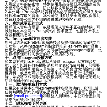
1、本公司ezPretty網站平台使用企業標準慣例來保護您個
人辨認資料的秘密性，特別使用最高等級亞馬遜機房及防
火牆來強化資訊安全，防止駭客攻擊以及異地備援。
2.本公司ezPretty網站將資料視為必須保護其免於滅失及未
經授權而存取的資產，本公司使用多項安全措施以保護此
類資料免於公司內外部的會員未經授權的存取。
八、查詢或更正的方式
用戶個人資料有變更、或發現個人資料不正確的時候，可
以隨時在本公司ezPretty網站中要求更正，包括要求停止
寄發相關訊息等。
九、Instagram貼文同步功能
您可以透過ezPretty店家系統後台所提供Instagram貼文同
步功能，來將Instagram的貼文同步到 ezPretty 的作品集，
使用此功能您需要授權本公司存取您的Instagram帳號，您
的授權將僅用於同步您的貼文至店家系統。
十、取消Instagram授權方式
如果您有使用ezPretty網站所提供Instagram貼文同步功
能，您可以於任何時間取消您的 Instagram 授權，只需要
透過電子郵件和服務人員聯絡，本公司會盡快清除您的授
權資料，或是您可以登入店家系統後台使用取消授權功
能，系統將立即清除您的授權資料，並完全清除您透過此
功能所同步的Instagram貼文。
十一、取消帳號資料方式
如果您有使用本公司ezPretty網站所提供功能，您可以於
任何時間取消您的帳號或是資料，只需要透過電子郵件( e-
mail:
[email protected]
)和服務人員聯絡，本公司會盡快清
除您的帳號和相關資料。
十二、隱私權聲明的更新