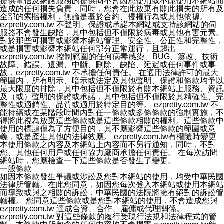
提供電信及網路服務的提供商不會因您使用或不能使用本網站而
造成的任何損失負責，同時，您會在此放棄有關此損失的所有及
全部的索賠權利，無論是基於合約、侵權行為或其他依據。
ezpretty.com.tw 不聲明、保證或承諾本網站或支持該網站的伺
服器不會發生缺陷，其中包括但不僅限於病毒或其他有害元素。
對於那些可損害或影響本網站管理、安全性、公正性和完整性，
或是損害或影響本網站任何部分正常運行，且超出
ezpretty.com.tw 控制範圍的任何病毒感染、BUG、篡改、技術
故障、錯誤、遺漏、中斷、刪除、缺陷、延遲或任何事件或事
故，ezpretty.com.tw 不承擔任何責任。 在適用法律許可的最大
範圍內，所有明示、暗示或法定及其他聲明、保證和條款均予以
最大限度的排除，其中包括但不僅限於有關本網站上服務、資訊
及（或）聲明的保證或承諾，其中包括但不僅限於其精確性、完
整性或適銷性、品質或適用於特定目的等。 ezpretty.com.tw 不
能持續或在某階段時間內對任一條款或多條條款的強制實施，不
得將此視為放棄這些條款或是這些條款相關的權利。這些條款中
使用的標題僅為了方便目的，其不應影響這些條款的範圍或意
義，或是產生其他的法律效應。 ezpretty.com.tw有權隨時變更
本使用條款之內容及本網站上內容而不另行通知，同時，不對
您、其他任何用戶或任何協力廠商承擔任何責任。 在每次訪問
網站時，您應檢查一下這些條款是否發生了變更。
一般條款
如因本條款發生爭議或涉訟及您對本網站的使用，均受中華民國
法律所管轄。在此您同意，如因您每次登入本網站或使用本網站
而導致或與之相關的訴訟，中華民國的法院將擁有絕對的訴訟管
轄權。 您同意這些條款或是您對本網站的使用，不會造成您與
ezpretty.com.tw 達成合資、合作、雇傭或代理關係。
ezpretty.com.tw 對這些條款的履行受現行法規和法律程式的管