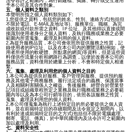
法令容許之範圍內，為行銷建檔、揭露、轉介或交互運用
予本公司及其合作對象。
五、個人資料之類別
本聲明所指之個人資料類別如下:
1.您提供之資料，包括您的姓名、性別、連絡方式(包括但
不限於電話、E-MAIL及地址等)、服務單位、職稱、為完
成收款或付款所需之資料、IＰ位址、及其他得以直接或間
接識別使用者身分之個人資料，及執行職務或業務之必要
範圍內所需蒐集、處理及利用的個人資料。
2.為提升服務品質，本公司會依照所提供服務之性質，記
錄使用者的IP位址、以及在本公司內的瀏覽活動(例如，使
用者所使用的軟硬體、所點選的網頁)等資料，但是這些資
料僅供作流量分析和網路行為調查，以便於改善本公司的
服務品質，資料僅用於總量上分析，不會和特定個人相連
繫。
六、蒐集、處理及利用您的個人資料之目的
1.本公司為提供良好服務、客戶管理與服務、提供預約服
務及其他電子商務服務、履行法定或合約義務、保護當事
人及相關利害關係人之權益、售後服務、經營合於營業登
記項目或組織章程所定之業務及執行職務或業務之必要範
圍內等以及為本公司行銷等目的，依照各該服務之性質，
蒐集、處理及利用您的個人資料。
2.本公司僅蒐集為執行上述特定目的所必要提供之個人資
料，並在前揭特定目的存續期間及法令規定之期間內，以
有利於達成前揭特定目的之方式(包括但不限於電腦處理、
郵寄、電話、傳真)，於中華民國境內及法令許可之範圍內
加以處理及利用。
七、資料安全性