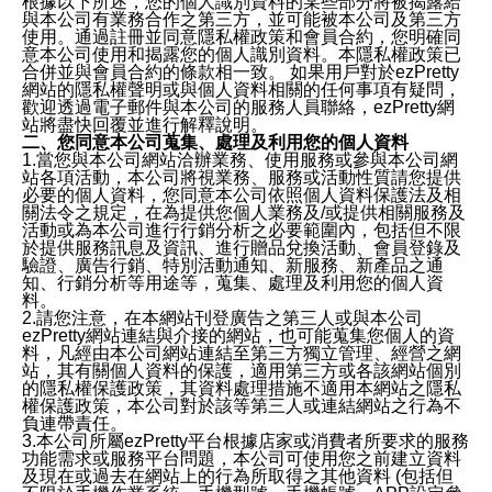
根據以下所述，您的個人識別資料的某些部分將被揭露給
與本公司有業務合作之第三方，並可能被本公司及第三方
使用。通過註冊並同意隱私權政策和會員合約，您明確同
意本公司使用和揭露您的個人識別資料。本隱私權政策已
合併並與會員合約的條款相一致。 如果用戶對於ezPretty
網站的隱私權聲明或與個人資料相關的任何事項有疑問，
歡迎透過電子郵件與本公司的服務人員聯絡，ezPretty網
站將盡快回覆並進行解釋說明。
二、您同意本公司蒐集、處理及利用您的個人資料
1.當您與本公司網站洽辦業務、使用服務或參與本公司網
站各項活動，本公司將視業務、服務或活動性質請您提供
必要的個人資料，您同意本公司依照個人資料保護法及相
關法令之規定，在為提供您個人業務及/或提供相關服務及
活動或為本公司進行行銷分析之必要範圍內，包括但不限
於提供服務訊息及資訊、進行贈品兌換活動、會員登錄及
驗證、廣告行銷、特別活動通知、新服務、新產品之通
知、行銷分析等用途等，蒐集、處理及利用您的個人資
料。
2.請您注意，在本網站刊登廣告之第三人或與本公司
ezPretty網站連結與介接的網站，也可能蒐集您個人的資
料，凡經由本公司網站連結至第三方獨立管理、經營之網
站，其有關個人資料的保護，適用第三方或各該網站個別
的隱私權保護政策，其資料處理措施不適用本網站之隱私
權保護政策，本公司對於該等第三人或連結網站之行為不
負連帶責任。
3.本公司所屬ezPretty平台根據店家或消費者所要求的服務
功能需求或服務平台問題，本公司可使用您之前建立資料
及現在或過去在網站上的行為所取得之其他資料 (包括但