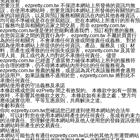
免責規範
3.LINE 帳號未封鎖傳送訊息之 LINE 官方帳號。
您要注意，ezpretty.com.tw 不保證本網站上所發佈的資訊均無
欲變更通知型訊息的設定，操作如下：
誤，在使用本網站時，您要意識到本網站上所發佈的有關預約店
1.點選「主頁」＞「設定」
家的詳細資訊，以及與預訂服務相關資訊在內的其他各種資訊，
2.點選「隱私設定」
均可能不準確或是存在拼寫錯誤。您在本網站上所進行的所有預
3.點選「提供使用資料」
訂服務均是與相關的店家之間交易，而非 ezpretty.com.tw。
4.點選「LINE通知型訊息」
ezpretty.com.tw僅是便於您能夠通過我們，預訂相對應的服務。
5.開關「接收LINE通知型訊息」
在您與店家之間的買賣行為中， ezpretty.com.tw 不屬於買賣行
❗️關閉「接收通知型訊息」後，將不會接收到來自任何企業
為的任何相關方，不會承擔任何直接或間接責任或義務。 對於
官方帳號或認證官方帳號的通知型訊息。
因為使用本網站上所提供的任何資訊、產品、服務及（或）材
料，而產生或導致的任何損失或損害，ezpretty.com.tw 及其管
理人員、員工或代表人均對此不承擔任何責任。 儘管
ezpretty.com.tw 已經盡了適當努力確保本網站上所列的服務符
合合理的標準，仍不得將本網站內所列出的任何服務視為
ezpretty.com.tw 推薦的服務，或是認為其代表該服務將會適用
於該用戶。如果該服務不適用於您，ezpretty.com.tw 將對此不
承擔任何責任。
網站使用者的守法義務及承諾
本條款構成您與 ezPretty 間之有效契約。 本條款中如有一部無
效時，不影響其他條款之效力。 本條款如有未盡之處，雙方均
應依誠實信用、平等互惠原則，共商解決之道。
年齡和責任
你向 ezpretty.com.tw您確認您已經達到使用本網站的合法年
齡。可以針對您在使用本網站時產生的任何責任，形成有約束力
的法律責任。您理解使用本網站時及他人使用您的登錄資訊使用
本網站時所產生的交易責任。
網站連結
本網站可能包含有通往ezpretty.com.tw以外的其他方所運營網站