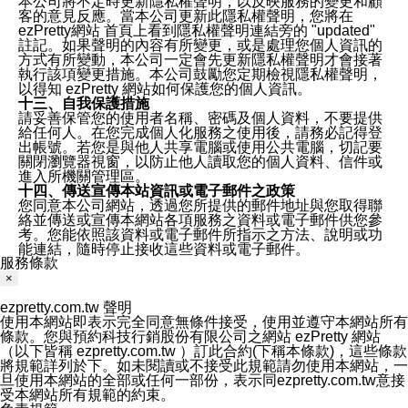
本公司將不定時更新隱私權聲明，以反映服務的變更和顧
客的意見反應。當本公司更新此隱私權聲明，您將在
ezPretty網站 首頁上看到隱私權聲明連結旁的 "updated"
註記。如果聲明的內容有所變更，或是處理您個人資訊的
方式有所變動，本公司一定會先更新隱私權聲明才會接著
執行該項變更措施。本公司鼓勵您定期檢視隱私權聲明，
以得知 ezPretty 網站如何保護您的個人資訊。
十三、自我保護措施
請妥善保管您的使用者名稱、密碼及個人資料，不要提供
給任何人。在您完成個人化服務之使用後，請務必記得登
出帳號。若您是與他人共享電腦或使用公共電腦，切記要
關閉瀏覽器視窗，以防止他人讀取您的個人資料、信件或
進入所機關管理區。
十四、傳送宣傳本站資訊或電子郵件之政策
您同意本公司網站，透過您所提供的郵件地址與您取得聯
絡並傳送或宣傳本網站各項服務之資料或電子郵件供您參
考。您能依照該資料或電子郵件所指示之方法、說明或功
能連結，隨時停止接收這些資料或電子郵件。
服務條款
十五、訊息通知
本公司/本服務將以通知型訊息傳送重要訊息給您。即使未
×
加入本公司/本服務好友，您仍可接收到通知型訊息。
ezpretty.com.tw 聲明
本公司/本服務傳送之通知型訊息以對您有效且重要的訊息
使用本網站即表示完全同意無條件接受，使用並遵守本網站所有
為限，以廣告或其他目的的訊息皆不會被傳送。滿足以下
條款。您與預約科技行銷股份有限公司之網站 ezPretty 網站
三個條件者，將可收到通知型訊息。
（以下皆稱 ezpretty.com.tw ）訂此合約(下稱本條款)，這些條款
1.LINE 帳號設定的電話號碼與本公司/本服務所傳來的電
將規範詳列於下。如未閱讀或不接受此規範請勿使用本網站，一
話號碼比對相符。
旦使用本網站的全部或任何一部份，表示同ezpretty.com.tw意接
2.該 LINE 帳號已在 LINE APP 設定中，同意接收通知型
受本網站所有規範的約束。
訊息。