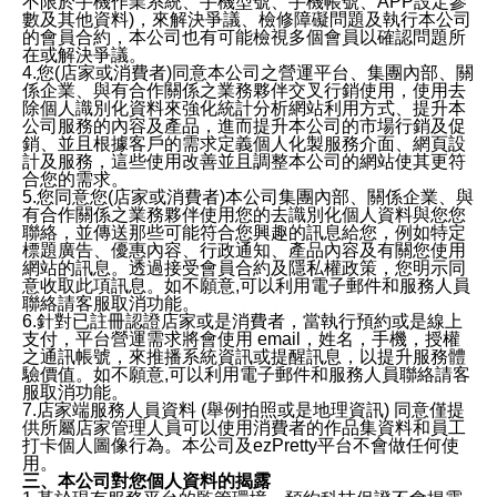
不限於手機作業系統、手機型號、手機帳號、APP設定參
數及其他資料)，來解決爭議、檢修障礙問題及執行本公司
的會員合約，本公司也有可能檢視多個會員以確認問題所
在或解決爭議。
4.您(店家或消費者)同意本公司之營運平台、集團內部、關
係企業、與有合作關係之業務夥伴交叉行銷使用，使用去
除個人識別化資料來強化統計分析網站利用方式、提升本
公司服務的內容及產品，進而提升本公司的市場行銷及促
銷、並且根據客戶的需求定義個人化製服務介面、網頁設
計及服務，這些使用改善並且調整本公司的網站使其更符
合您的需求。
5.您同意您(店家或消費者)本公司集團內部、關係企業、與
有合作關係之業務夥伴使用您的去識別化個人資料與您您
聯絡，並傳送那些可能符合您興趣的訊息給您，例如特定
標題廣告、優惠內容、行政通知、產品內容及有關您使用
網站的訊息。透過接受會員合約及隱私權政策，您明示同
意收取此項訊息。如不願意,可以利用電子郵件和服務人員
聯絡請客服取消功能。
6.針對已註冊認證店家或是消費者，當執行預約或是線上
支付，平台營運需求將會使用 email，姓名，手機，授權
之通訊帳號，來推播系統資訊或提醒訊息，以提升服務體
驗價值。如不願意,可以利用電子郵件和服務人員聯絡請客
服取消功能。
7.店家端服務人員資料 (舉例拍照或是地理資訊) 同意僅提
供所屬店家管理人員可以使用消費者的作品集資料和員工
打卡個人圖像行為。本公司及ezPretty平台不會做任何使
用。
三、本公司對您個人資料的揭露