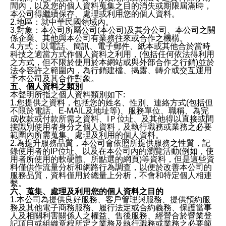
間內，以及您的個人資料蒐集之目的消失或期限屆滿時，
本公司得繼續保存、處理或利用您的個人資料。
2.地區：就中華民國領域內。
3.對象：本公司所屬公司(本公司)及其分公司、本公司之關
係企業、其他與本公司有業務往來或合作之機構。
4.方式：以電話、簡訊、電子郵件、紙本或其他合於當時
科技之適當方式作個人資料之利用，(包括任何依法得利用
之方式，但不限於使用於本網站或與外部合作之行銷)並於
法令容許之範圍內，為行銷建檔、揭露、轉介或交互運用
予本公司及其合作對象。
五、個人資料之類別
本聲明所指之個人資料類別如下:
1.您提供之資料，包括您的姓名、性別、連絡方式(包括但
不限於電話、E-MAIL及地址等)、服務單位、職稱、為完
成收款或付款所需之資料、IＰ位址、及其他得以直接或間
接識別使用者身分之個人資料，及執行職務或業務之必要
範圍內所需蒐集、處理及利用的個人資料。
2.為提升服務品質，本公司會依照所提供服務之性質，記
錄使用者的IP位址、以及在本公司內的瀏覽活動(例如，使
用者所使用的軟硬體、所點選的網頁)等資料，但是這些資
料僅供作流量分析和網路行為調查，以便於改善本公司的
服務品質，資料僅用於總量上分析，不會和特定個人相連
繫。
六、蒐集、處理及利用您的個人資料之目的
1.本公司為提供良好服務、客戶管理與服務、提供預約服
務及其他電子商務服務、履行法定或合約義務、保護當事
人及相關利害關係人之權益、售後服務、經營合於營業登
記項目或組織章程所定之業務及執行職務或業務之必要範