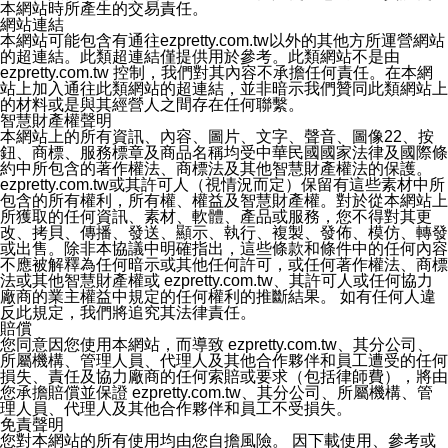
本網站時所產生的交易責任。
加入本公司/本服務好友，您仍可接收到通知型訊息。
網站連結
本公司/本服務傳送之通知型訊息以對您有效且重要的訊息
本網站可能包含有通往ezpretty.com.tw以外的其他方所運營網站
為限，以廣告或其他目的的訊息皆不會被傳送。滿足以下
的超連結。此類超連結僅提供用於參考。此類網站不是由
三個條件者，將可收到通知型訊息。
ezpretty.com.tw 控制，我們對其內容不承擔任何責任。在本網
1.LINE 帳號設定的電話號碼與本公司/本服務所傳來的電
站上加入通往此類網站的超連結，並非暗示我們贊同此類網站上
話號碼比對相符。
的材料或是與其經營人之間存在任何聯繫。
2.該 LINE 帳號已在 LINE APP 設定中，同意接收通知型
智慧財產權聲明
訊息。
本網站上的所有資訊、內容、圖片、文字、聲音、圖像22、按
3.LINE 帳號未封鎖傳送訊息之 LINE 官方帳號。
鈕、商標、服務標章及商品名稱均受中華民國國家法律及國際條
欲變更通知型訊息的設定，操作如下：
約中所包含的著作權法、商標法及其他智慧財產權法的保護。
1.點選「主頁」＞「設定」
ezpretty.com.tw或其許可人（視情況而定）保留有這些素材中所
2.點選「隱私設定」
包含的所有權利，所有權、權益及智慧財產權。對於從本網站上
3.點選「提供使用資料」
所獲取的任何資訊、素材、軟體、產品或服務，您不得對其更
4.點選「LINE通知型訊息」
改、拷貝、傳播、發送、顯示、執行、複製、發佈、模仿、轉發
5.開關「接收LINE通知型訊息」
或出售。除非本協議中明確指出，這些條款和條件中的任何內容
❗️關閉「接收通知型訊息」後，將不會接收到來自任何企業
不應被解釋為任何暗示或其他任何許可，或任何著作權法、商標
官方帳號或認證官方帳號的通知型訊息。
法或其他智慧財產權或 ezpretty.com.tw、其許可人或任何協力
廠商的業主權益中規定的任何權利的推斷結果。 如有任何人違
反此規定，我們將追究其法律責任。
賠償
您同意因您使用本網站，而導致 ezpretty.com.tw、其分公司、
所屬機構、管理人員、代理人及其他合作夥伴和員工遭受的任何
損失、責任及協力廠商的任何索賠或要求（包括律師費），將由
您承擔賠償並保證 ezpretty.com.tw、其分公司、所屬機構、管
理人員、代理人及其他合作夥伴和員工不受損失。
免責聲明
您對本網站的所有使用均由您自擔風險。 因下載使用、參考或