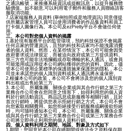
之通訊帳號，來推播系統資訊或提醒訊息，以提升服務體
驗價值。如不願意,可以利用電子郵件和服務人員聯絡請客
服取消功能。
7.店家端服務人員資料 (舉例拍照或是地理資訊) 同意僅提
供所屬店家管理人員可以使用消費者的作品集資料和員工
打卡個人圖像行為。本公司及ezPretty平台不會做任何使
用。
三、本公司對您個人資料的揭露
1.基於現有服務平台的監管環境，預約科技保證不會揭露
任何店家的營運資訊，且預約科技和店家均不能洩露消費
者的個人資料。然而，在某些情況下，本公司可能會因受
政府要求或法律規定，而被迫向政府或第三方提供資料。
第三方也可能非法地攔截或存取傳輸的私人通訊，或會員
可能濫用或誤用從本公司網站獲得的您的資料。因此，儘
管本公司使用企業標準的保護措施來保護您的隱私，本公
司並未承諾您的個人識別資料或私人通訊將永遠保密。
2.根據本公司的政策，本公司不會將涉及您的個人識別資
料出租或出售給第三方。
3. 本公司、所屬集團、關係企業或與其合作行銷之第三方
業務合作公司會在您同意之情形下，始得利用您的個人資
料於行銷活動資訊、商品訊息或新服務等相關行銷，且於
首次行銷時，將提供您表示拒絕行銷之方式，本公司不會
向您索取相關費用。如您拒絕接受行銷服務或嗣後欲拒絕
時，均可隨時通知本公司，本公司、所屬集團、關係企業
或與其合作行銷之第三方業務合作公司或第三方業務合作
公司將立即停止利用您的個人資料行銷。
四、個人資料利用之期間、地區、對象及方式如下
1.期間：您同意於本公司存續期間或依法令之資料保存期