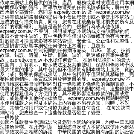
依賴本網站上所提供的資訊、產品、服務或素材或通過使用本網
站而獲取到的資訊，而導致您遭受的任何風險或損失，將由您自
己承擔全部責任。您同意 ezpretty.com.tw 及向ezpretty.com.tw
提供電信及網路服務的提供商不會因您使用或不能使用本網站而
造成的任何損失負責，同時，您會在此放棄有關此損失的所有及
全部的索賠權利，無論是基於合約、侵權行為或其他依據。
ezpretty.com.tw 不聲明、保證或承諾本網站或支持該網站的伺
服器不會發生缺陷，其中包括但不僅限於病毒或其他有害元素。
對於那些可損害或影響本網站管理、安全性、公正性和完整性，
或是損害或影響本網站任何部分正常運行，且超出
ezpretty.com.tw 控制範圍的任何病毒感染、BUG、篡改、技術
故障、錯誤、遺漏、中斷、刪除、缺陷、延遲或任何事件或事
故，ezpretty.com.tw 不承擔任何責任。 在適用法律許可的最大
範圍內，所有明示、暗示或法定及其他聲明、保證和條款均予以
最大限度的排除，其中包括但不僅限於有關本網站上服務、資訊
及（或）聲明的保證或承諾，其中包括但不僅限於其精確性、完
整性或適銷性、品質或適用於特定目的等。 ezpretty.com.tw 不
能持續或在某階段時間內對任一條款或多條條款的強制實施，不
得將此視為放棄這些條款或是這些條款相關的權利。這些條款中
使用的標題僅為了方便目的，其不應影響這些條款的範圍或意
義，或是產生其他的法律效應。 ezpretty.com.tw有權隨時變更
本使用條款之內容及本網站上內容而不另行通知，同時，不對
您、其他任何用戶或任何協力廠商承擔任何責任。 在每次訪問
網站時，您應檢查一下這些條款是否發生了變更。
一般條款
如因本條款發生爭議或涉訟及您對本網站的使用，均受中華民國
法律所管轄。在此您同意，如因您每次登入本網站或使用本網站
而導致或與之相關的訴訟，中華民國的法院將擁有絕對的訴訟管