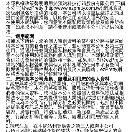
本隱私權政策聲明適用於預約科技行銷股份有限公司(下稱
本公司)於ezPretty (http://www.ezpretty.com.tw) 網域名及
次級網域名所提供的服務。本公司將以慎重且嚴謹之態度
提供全面的保護措施，以確保使用者個人隱私的安全。
在使用本網站時，您同意受本隱私權政策條款及條件所拘
束，如果您不同意，請不要使用或取得本公司所提供的服
務。
一、適用範圍
根據以下所述，您的個人識別資料的某些部分將被揭露給
與本公司有業務合作之第三方，並可能被本公司及第三方
使用。通過註冊並同意隱私權政策和會員合約，您明確同
意本公司使用和揭露您的個人識別資料。本隱私權政策已
合併並與會員合約的條款相一致。 如果用戶對於ezPretty
網站的隱私權聲明或與個人資料相關的任何事項有疑問，
歡迎透過電子郵件與本公司的服務人員聯絡，ezPretty網
站將盡快回覆並進行解釋說明。
二、您同意本公司蒐集、處理及利用您的個人資料
1.當您與本公司網站洽辦業務、使用服務或參與本公司網
站各項活動，本公司將視業務、服務或活動性質請您提供
必要的個人資料，您同意本公司依照個人資料保護法及相
關法令之規定，在為提供您個人業務及/或提供相關服務及
活動或為本公司進行行銷分析之必要範圍內，包括但不限
於提供服務訊息及資訊、進行贈品兌換活動、會員登錄及
驗證、廣告行銷、特別活動通知、新服務、新產品之通
知、行銷分析等用途等，蒐集、處理及利用您的個人資
料。
2.請您注意，在本網站刊登廣告之第三人或與本公司
ezPretty網站連結與介接的網站，也可能蒐集您個人的資