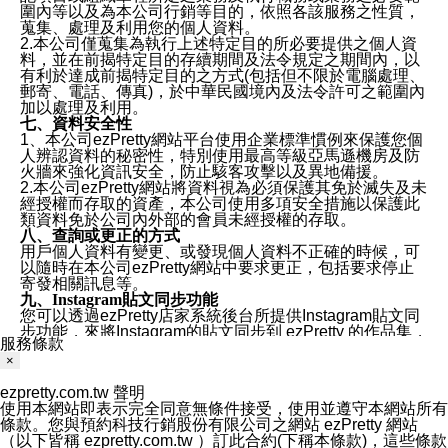
圍內等以及為本公司行銷等目的，依照各該服務之性質，
蒐集、處理及利用您的個人資料。
2.本公司僅蒐集為執行上述特定目的所必要提供之個人資
料，並在前揭特定目的存續期間及法令規定之期間內，以
有利於達成前揭特定目的之方式(包括但不限於電腦處理、
郵寄、電話、傳真)，於中華民國境內及法令許可之範圍內
加以處理及利用。
七、資料安全性
1、本公司ezPretty網站平台使用企業標準慣例來保護您個
人辨認資料的秘密性，特別使用最高等級亞馬遜機房及防
火牆來強化資訊安全，防止駭客攻擊以及異地備援。
2.本公司ezPretty網站將資料視為必須保護其免於滅失及未
經授權而存取的資產，本公司使用多項安全措施以保護此
類資料免於公司內外部的會員未經授權的存取。
八、查詢或更正的方式
用戶個人資料有變更、或發現個人資料不正確的時候，可
以隨時在本公司ezPretty網站中要求更正，包括要求停止
寄發相關訊息等。
九、Instagram貼文同步功能
您可以透過ezPretty店家系統後台所提供Instagram貼文同
步功能，來將Instagram的貼文同步到 ezPretty 的作品集，
服務條款
使用此功能您需要授權本公司存取您的Instagram帳號，您
×
的授權將僅用於同步您的貼文至店家系統。
十、取消Instagram授權方式
ezpretty.com.tw 聲明
如果您有使用ezPretty網站所提供Instagram貼文同步功
使用本網站即表示完全同意無條件接受，使用並遵守本網站所有
能，您可以於任何時間取消您的 Instagram 授權，只需要
條款。您與預約科技行銷股份有限公司之網站 ezPretty 網站
透過電子郵件和服務人員聯絡，本公司會盡快清除您的授
（以下皆稱 ezpretty.com.tw ）訂此合約(下稱本條款)，這些條款
權資料，或是您可以登入店家系統後台使用取消授權功