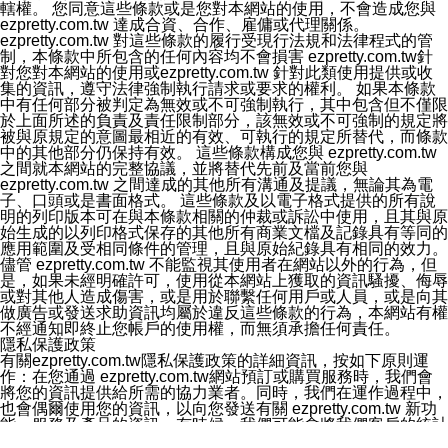
轄權。 您同意這些條款或是您對本網站的使用，不會造成您與
ezpretty.com.tw 達成合資、合作、雇傭或代理關係。
ezpretty.com.tw 對這些條款的履行受現行法規和法律程式的管
制，本條款中所包含的任何內容均不會損害 ezpretty.com.tw針
對您對本網站的使用或ezpretty.com.tw 針對此類使用提供或收
集的資訊，遵守法律強制執行請求或要求的權利。 如果本條款
中有任何部分被判定為無效或不可強制執行，其中包含但不僅限
於上面所述的負責及責任限制部分，該無效或不可強制的規定將
被與原規定的意圖最相近的有效、可執行的規定所替代，而條款
中的其他部分仍保持有效。 這些條款構成您與 ezpretty.com.tw
之間就本網站的完整協議，並將替代先前及當前您與
ezpretty.com.tw 之間達成的其他所有溝通及提議，無論其為電
子、口頭或是書面格式。 這些條款及以電子格式提供的所有說
明的列印版本可在與本條款相關的仲裁或訴訟中使用，且其與原
始生成的以列印格式保存的其他所有商業文檔及記錄具有等同的
應用範圍及受相同條件的管理，且與原始紀錄具有相同的效力。
儘管 ezpretty.com.tw 不能監視其使用者在網站以外的行為，但
是，如果未經明確許可，使用從本網站上獲取的資訊騷擾、侮辱
或對其他人造成傷害，或是用於聯繫任何用戶或人員，或是向其
做廣告或發送求助資訊均屬於違反這些條款的行為，本網站有權
不經通知即終止您帳戶的使用權，而無須承擔任何責任。
隱私保護政策
有關ezpretty.com.tw隱私保護政策的詳細資訊，按如下原則運
作：在您通過 ezpretty.com.tw網站預訂或購買服務時，我們會
將您的資訊提供給所需的協力業者。同時，我們在運作過程中，
也會偶爾使用您的資訊，以向您發送有關 ezpretty.com.tw 新功
能、服務及產品的資訊。有時候，我們可能會將我們客戶的統計
資料提供給協力業者。這些統計資訊中絕不會包含可以辨別身份