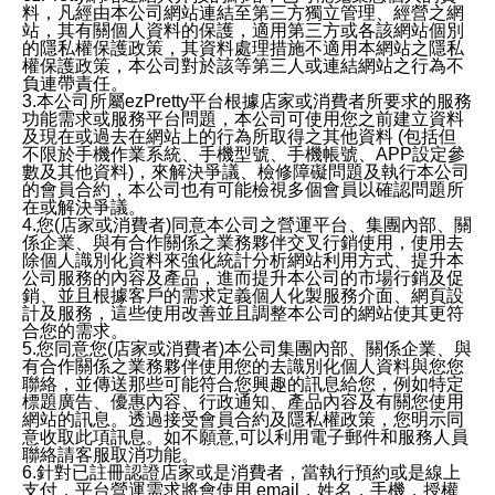
料，凡經由本公司網站連結至第三方獨立管理、經營之網
站，其有關個人資料的保護，適用第三方或各該網站個別
的隱私權保護政策，其資料處理措施不適用本網站之隱私
權保護政策，本公司對於該等第三人或連結網站之行為不
負連帶責任。
3.本公司所屬ezPretty平台根據店家或消費者所要求的服務
功能需求或服務平台問題，本公司可使用您之前建立資料
及現在或過去在網站上的行為所取得之其他資料 (包括但
不限於手機作業系統、手機型號、手機帳號、APP設定參
數及其他資料)，來解決爭議、檢修障礙問題及執行本公司
的會員合約，本公司也有可能檢視多個會員以確認問題所
在或解決爭議。
4.您(店家或消費者)同意本公司之營運平台、集團內部、關
係企業、與有合作關係之業務夥伴交叉行銷使用，使用去
除個人識別化資料來強化統計分析網站利用方式、提升本
公司服務的內容及產品，進而提升本公司的市場行銷及促
銷、並且根據客戶的需求定義個人化製服務介面、網頁設
計及服務，這些使用改善並且調整本公司的網站使其更符
合您的需求。
5.您同意您(店家或消費者)本公司集團內部、關係企業、與
有合作關係之業務夥伴使用您的去識別化個人資料與您您
聯絡，並傳送那些可能符合您興趣的訊息給您，例如特定
標題廣告、優惠內容、行政通知、產品內容及有關您使用
網站的訊息。透過接受會員合約及隱私權政策，您明示同
意收取此項訊息。如不願意,可以利用電子郵件和服務人員
聯絡請客服取消功能。
6.針對已註冊認證店家或是消費者，當執行預約或是線上
支付，平台營運需求將會使用 email，姓名，手機，授權