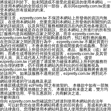
將規範詳列於下。如未閱讀或不接受此規範請勿使用本網站，一
能，系統將立即清除您的授權資料，並完全清除您透過此
旦使用本網站的全部或任何一部份，表示同ezpretty.com.tw意接
功能所同步的Instagram貼文。
受本網站所有規範的約束。
十一、取消帳號資料方式
免責規範
如果您有使用本公司ezPretty網站所提供功能，您可以於
您要注意，ezpretty.com.tw 不保證本網站上所發佈的資訊均無
任何時間取消您的帳號或是資料，只需要透過電子郵件( e-
誤，在使用本網站時，您要意識到本網站上所發佈的有關預約店
mail:
[email protected]
)和服務人員聯絡，本公司會盡快清
家的詳細資訊，以及與預訂服務相關資訊在內的其他各種資訊，
除您的帳號和相關資料。
均可能不準確或是存在拼寫錯誤。您在本網站上所進行的所有預
十二、隱私權聲明的更新
訂服務均是與相關的店家之間交易，而非 ezpretty.com.tw。
本公司將不定時更新隱私權聲明，以反映服務的變更和顧
ezpretty.com.tw僅是便於您能夠通過我們，預訂相對應的服務。
客的意見反應。當本公司更新此隱私權聲明，您將在
在您與店家之間的買賣行為中， ezpretty.com.tw 不屬於買賣行
ezPretty網站 首頁上看到隱私權聲明連結旁的 "updated"
為的任何相關方，不會承擔任何直接或間接責任或義務。 對於
註記。如果聲明的內容有所變更，或是處理您個人資訊的
因為使用本網站上所提供的任何資訊、產品、服務及（或）材
方式有所變動，本公司一定會先更新隱私權聲明才會接著
料，而產生或導致的任何損失或損害，ezpretty.com.tw 及其管
執行該項變更措施。本公司鼓勵您定期檢視隱私權聲明，
理人員、員工或代表人均對此不承擔任何責任。 儘管
以得知 ezPretty 網站如何保護您的個人資訊。
ezpretty.com.tw 已經盡了適當努力確保本網站上所列的服務符
十三、自我保護措施
合合理的標準，仍不得將本網站內所列出的任何服務視為
請妥善保管您的使用者名稱、密碼及個人資料，不要提供
ezpretty.com.tw 推薦的服務，或是認為其代表該服務將會適用
給任何人。在您完成個人化服務之使用後，請務必記得登
於該用戶。如果該服務不適用於您，ezpretty.com.tw 將對此不
出帳號。若您是與他人共享電腦或使用公共電腦，切記要
承擔任何責任。
關閉瀏覽器視窗，以防止他人讀取您的個人資料、信件或
網站使用者的守法義務及承諾
進入所機關管理區。
本條款構成您與 ezPretty 間之有效契約。 本條款中如有一部無
十四、傳送宣傳本站資訊或電子郵件之政策
效時，不影響其他條款之效力。 本條款如有未盡之處，雙方均
您同意本公司網站，透過您所提供的郵件地址與您取得聯
應依誠實信用、平等互惠原則，共商解決之道。
絡並傳送或宣傳本網站各項服務之資料或電子郵件供您參
年齡和責任
考。您能依照該資料或電子郵件所指示之方法、說明或功
你向 ezpretty.com.tw您確認您已經達到使用本網站的合法年
能連結，隨時停止接收這些資料或電子郵件。
齡。可以針對您在使用本網站時產生的任何責任，形成有約束力
十五、訊息通知
的法律責任。您理解使用本網站時及他人使用您的登錄資訊使用
本公司/本服務將以通知型訊息傳送重要訊息給您。即使未