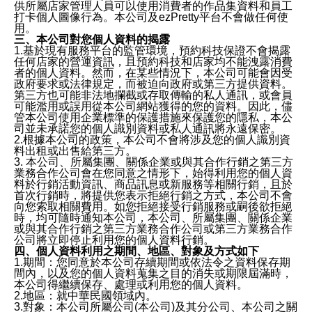
供所屬店家管理人員可以使用消費者的作品集資料和員工
打卡個人圖像行為。本公司及ezPretty平台不會做任何使
用。
三、本公司對您個人資料的揭露
1.基於現有服務平台的監管環境，預約科技保證不會揭露
任何店家的營運資訊，且預約科技和店家均不能洩露消費
者的個人資料。然而，在某些情況下，本公司可能會因受
政府要求或法律規定，而被迫向政府或第三方提供資料。
第三方也可能非法地攔截或存取傳輸的私人通訊，或會員
可能濫用或誤用從本公司網站獲得的您的資料。因此，儘
管本公司使用企業標準的保護措施來保護您的隱私，本公
司並未承諾您的個人識別資料或私人通訊將永遠保密。
2.根據本公司的政策，本公司不會將涉及您的個人識別資
料出租或出售給第三方。
3. 本公司、所屬集團、關係企業或與其合作行銷之第三方
業務合作公司會在您同意之情形下，始得利用您的個人資
料於行銷活動資訊、商品訊息或新服務等相關行銷，且於
首次行銷時，將提供您表示拒絕行銷之方式，本公司不會
向您索取相關費用。如您拒絕接受行銷服務或嗣後欲拒絕
時，均可隨時通知本公司，本公司、所屬集團、關係企業
或與其合作行銷之第三方業務合作公司或第三方業務合作
公司將立即停止利用您的個人資料行銷。
四、個人資料利用之期間、地區、對象及方式如下
1.期間：您同意於本公司存續期間或依法令之資料保存期
間內，以及您的個人資料蒐集之目的消失或期限屆滿時，
本公司得繼續保存、處理或利用您的個人資料。
2.地區：就中華民國領域內。
3.對象：本公司所屬公司(本公司)及其分公司、本公司之關