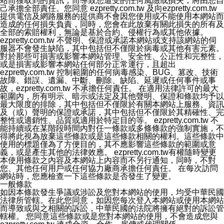
站而獲取到的資訊，而導致您遭受的任何風險或損失，將由您自
己承擔全部責任。您同意 ezpretty.com.tw 及向ezpretty.com.tw
提供電信及網路服務的提供商不會因您使用或不能使用本網站而
造成的任何損失負責，同時，您會在此放棄有關此損失的所有及
全部的索賠權利，無論是基於合約、侵權行為或其他依據。
ezpretty.com.tw 不聲明、保證或承諾本網站或支持該網站的伺
服器不會發生缺陷，其中包括但不僅限於病毒或其他有害元素。
對於那些可損害或影響本網站管理、安全性、公正性和完整性，
或是損害或影響本網站任何部分正常運行，且超出
ezpretty.com.tw 控制範圍的任何病毒感染、BUG、篡改、技術
故障、錯誤、遺漏、中斷、刪除、缺陷、延遲或任何事件或事
故，ezpretty.com.tw 不承擔任何責任。 在適用法律許可的最大
範圍內，所有明示、暗示或法定及其他聲明、保證和條款均予以
最大限度的排除，其中包括但不僅限於有關本網站上服務、資訊
及（或）聲明的保證或承諾，其中包括但不僅限於其精確性、完
整性或適銷性、品質或適用於特定目的等。 ezpretty.com.tw 不
能持續或在某階段時間內對任一條款或多條條款的強制實施，不
得將此視為放棄這些條款或是這些條款相關的權利。這些條款中
使用的標題僅為了方便目的，其不應影響這些條款的範圍或意
義，或是產生其他的法律效應。 ezpretty.com.tw有權隨時變更
本使用條款之內容及本網站上內容而不另行通知，同時，不對
您、其他任何用戶或任何協力廠商承擔任何責任。 在每次訪問
網站時，您應檢查一下這些條款是否發生了變更。
一般條款
如因本條款發生爭議或涉訟及您對本網站的使用，均受中華民國
法律所管轄。在此您同意，如因您每次登入本網站或使用本網站
而導致或與之相關的訴訟，中華民國的法院將擁有絕對的訴訟管
轄權。 您同意這些條款或是您對本網站的使用，不會造成您與