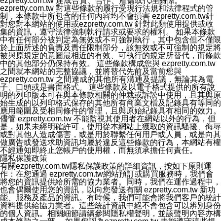
ezpretty.com.tw 達成合資、合作、雇傭或代理關係。
ezpretty.com.tw 對這些條款的履行受現行法規和法律程式的管
制，本條款中所包含的任何內容均不會損害 ezpretty.com.tw針
對您對本網站的使用或ezpretty.com.tw 針對此類使用提供或收
集的資訊，遵守法律強制執行請求或要求的權利。 如果本條款
中有任何部分被判定為無效或不可強制執行，其中包含但不僅限
於上面所述的負責及責任限制部分，該無效或不可強制的規定將
被與原規定的意圖最相近的有效、可執行的規定所替代，而條款
中的其他部分仍保持有效。 這些條款構成您與 ezpretty.com.tw
之間就本網站的完整協議，並將替代先前及當前您與
ezpretty.com.tw 之間達成的其他所有溝通及提議，無論其為電
子、口頭或是書面格式。 這些條款及以電子格式提供的所有說
明的列印版本可在與本條款相關的仲裁或訴訟中使用，且其與原
始生成的以列印格式保存的其他所有商業文檔及記錄具有等同的
應用範圍及受相同條件的管理，且與原始紀錄具有相同的效力。
儘管 ezpretty.com.tw 不能監視其使用者在網站以外的行為，但
是，如果未經明確許可，使用從本網站上獲取的資訊騷擾、侮辱
或對其他人造成傷害，或是用於聯繫任何用戶或人員，或是向其
做廣告或發送求助資訊均屬於違反這些條款的行為，本網站有權
不經通知即終止您帳戶的使用權，而無須承擔任何責任。
隱私保護政策
有關ezpretty.com.tw隱私保護政策的詳細資訊，按如下原則運
作：在您通過 ezpretty.com.tw網站預訂或購買服務時，我們會
將您的資訊提供給所需的協力業者。同時，我們在運作過程中，
也會偶爾使用您的資訊，以向您發送有關 ezpretty.com.tw 新功
能、服務及產品的資訊。有時候，我們可能會將我們客戶的統計
資料提供給協力業者。這些統計資訊中絕不會包含可以辨別身份
的個人資訊。相關細節請續參閱隱私權聲明，並該聲明內容亦構