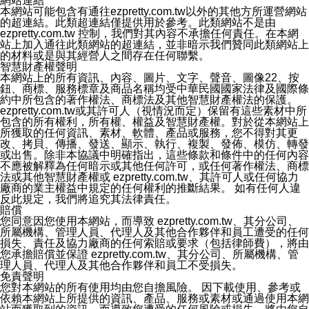
網站連結
本網站可能包含有通往ezpretty.com.tw以外的其他方所運營網站
的超連結。此類超連結僅提供用於參考。此類網站不是由
ezpretty.com.tw 控制，我們對其內容不承擔任何責任。在本網
站上加入通往此類網站的超連結，並非暗示我們贊同此類網站上
的材料或是與其經營人之間存在任何聯繫。
智慧財產權聲明
本網站上的所有資訊、內容、圖片、文字、聲音、圖像22、按
鈕、商標、服務標章及商品名稱均受中華民國國家法律及國際條
約中所包含的著作權法、商標法及其他智慧財產權法的保護。
ezpretty.com.tw或其許可人（視情況而定）保留有這些素材中所
包含的所有權利，所有權、權益及智慧財產權。對於從本網站上
所獲取的任何資訊、素材、軟體、產品或服務，您不得對其更
改、拷貝、傳播、發送、顯示、執行、複製、發佈、模仿、轉發
或出售。除非本協議中明確指出，這些條款和條件中的任何內容
不應被解釋為任何暗示或其他任何許可，或任何著作權法、商標
法或其他智慧財產權或 ezpretty.com.tw、其許可人或任何協力
廠商的業主權益中規定的任何權利的推斷結果。 如有任何人違
反此規定，我們將追究其法律責任。
賠償
您同意因您使用本網站，而導致 ezpretty.com.tw、其分公司、
所屬機構、管理人員、代理人及其他合作夥伴和員工遭受的任何
損失、責任及協力廠商的任何索賠或要求（包括律師費），將由
您承擔賠償並保證 ezpretty.com.tw、其分公司、所屬機構、管
理人員、代理人及其他合作夥伴和員工不受損失。
免責聲明
您對本網站的所有使用均由您自擔風險。 因下載使用、參考或
依賴本網站上所提供的資訊、產品、服務或素材或通過使用本網