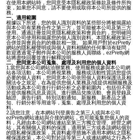
在使用本網站時，您同意受本隱私權政策條款及條件所拘
束，如果您不同意，請不要使用或取得本公司所提供的服
務。
一、適用範圍
根據以下所述，您的個人識別資料的某些部分將被揭露給
與本公司有業務合作之第三方，並可能被本公司及第三方
使用。通過註冊並同意隱私權政策和會員合約，您明確同
意本公司使用和揭露您的個人識別資料。本隱私權政策已
合併並與會員合約的條款相一致。 如果用戶對於ezPretty
網站的隱私權聲明或與個人資料相關的任何事項有疑問，
歡迎透過電子郵件與本公司的服務人員聯絡，ezPretty網
站將盡快回覆並進行解釋說明。
二、您同意本公司蒐集、處理及利用您的個人資料
1.當您與本公司網站洽辦業務、使用服務或參與本公司網
站各項活動，本公司將視業務、服務或活動性質請您提供
必要的個人資料，您同意本公司依照個人資料保護法及相
關法令之規定，在為提供您個人業務及/或提供相關服務及
活動或為本公司進行行銷分析之必要範圍內，包括但不限
於提供服務訊息及資訊、進行贈品兌換活動、會員登錄及
驗證、廣告行銷、特別活動通知、新服務、新產品之通
知、行銷分析等用途等，蒐集、處理及利用您的個人資
料。
2.請您注意，在本網站刊登廣告之第三人或與本公司
ezPretty網站連結與介接的網站，也可能蒐集您個人的資
料，凡經由本公司網站連結至第三方獨立管理、經營之網
站，其有關個人資料的保護，適用第三方或各該網站個別
的隱私權保護政策，其資料處理措施不適用本網站之隱私
權保護政策，本公司對於該等第三人或連結網站之行為不