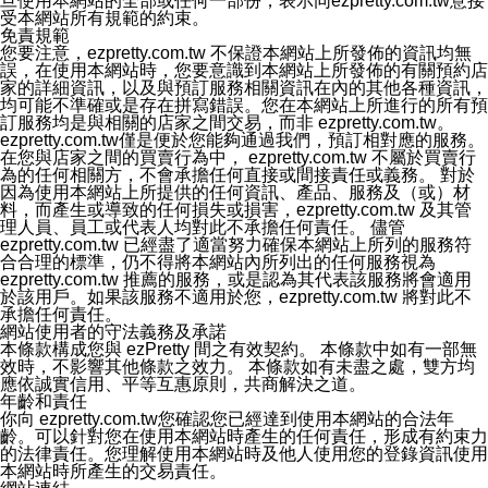
旦使用本網站的全部或任何一部份，表示同ezpretty.com.tw意接
受本網站所有規範的約束。
免責規範
您要注意，ezpretty.com.tw 不保證本網站上所發佈的資訊均無
誤，在使用本網站時，您要意識到本網站上所發佈的有關預約店
家的詳細資訊，以及與預訂服務相關資訊在內的其他各種資訊，
均可能不準確或是存在拼寫錯誤。您在本網站上所進行的所有預
訂服務均是與相關的店家之間交易，而非 ezpretty.com.tw。
ezpretty.com.tw僅是便於您能夠通過我們，預訂相對應的服務。
在您與店家之間的買賣行為中， ezpretty.com.tw 不屬於買賣行
為的任何相關方，不會承擔任何直接或間接責任或義務。 對於
因為使用本網站上所提供的任何資訊、產品、服務及（或）材
料，而產生或導致的任何損失或損害，ezpretty.com.tw 及其管
理人員、員工或代表人均對此不承擔任何責任。 儘管
ezpretty.com.tw 已經盡了適當努力確保本網站上所列的服務符
合合理的標準，仍不得將本網站內所列出的任何服務視為
ezpretty.com.tw 推薦的服務，或是認為其代表該服務將會適用
於該用戶。如果該服務不適用於您，ezpretty.com.tw 將對此不
承擔任何責任。
網站使用者的守法義務及承諾
本條款構成您與 ezPretty 間之有效契約。 本條款中如有一部無
效時，不影響其他條款之效力。 本條款如有未盡之處，雙方均
應依誠實信用、平等互惠原則，共商解決之道。
年齡和責任
你向 ezpretty.com.tw您確認您已經達到使用本網站的合法年
齡。可以針對您在使用本網站時產生的任何責任，形成有約束力
的法律責任。您理解使用本網站時及他人使用您的登錄資訊使用
本網站時所產生的交易責任。