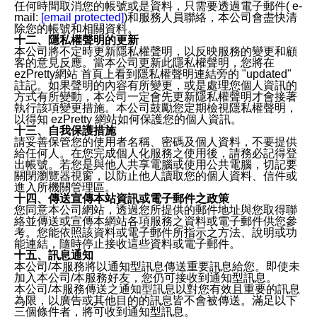
任何時間取消您的帳號或是資料，只需要透過電子郵件( e-
mail:
[email protected]
)和服務人員聯絡，本公司會盡快清
除您的帳號和相關資料。
十二、隱私權聲明的更新
本公司將不定時更新隱私權聲明，以反映服務的變更和顧
客的意見反應。當本公司更新此隱私權聲明，您將在
ezPretty網站 首頁上看到隱私權聲明連結旁的 "updated"
註記。如果聲明的內容有所變更，或是處理您個人資訊的
方式有所變動，本公司一定會先更新隱私權聲明才會接著
執行該項變更措施。本公司鼓勵您定期檢視隱私權聲明，
以得知 ezPretty 網站如何保護您的個人資訊。
十三、自我保護措施
請妥善保管您的使用者名稱、密碼及個人資料，不要提供
給任何人。在您完成個人化服務之使用後，請務必記得登
出帳號。若您是與他人共享電腦或使用公共電腦，切記要
關閉瀏覽器視窗，以防止他人讀取您的個人資料、信件或
進入所機關管理區。
十四、傳送宣傳本站資訊或電子郵件之政策
您同意本公司網站，透過您所提供的郵件地址與您取得聯
絡並傳送或宣傳本網站各項服務之資料或電子郵件供您參
考。您能依照該資料或電子郵件所指示之方法、說明或功
能連結，隨時停止接收這些資料或電子郵件。
十五、訊息通知
本公司/本服務將以通知型訊息傳送重要訊息給您。即使未
加入本公司/本服務好友，您仍可接收到通知型訊息。
本公司/本服務傳送之通知型訊息以對您有效且重要的訊息
為限，以廣告或其他目的的訊息皆不會被傳送。滿足以下
三個條件者，將可收到通知型訊息。