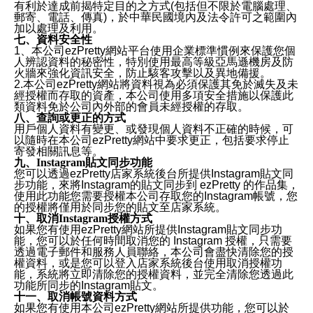
有利於達成前揭特定目的之方式(包括但不限於電腦處理、
郵寄、電話、傳真)，於中華民國境內及法令許可之範圍內
加以處理及利用。
七、資料安全性
1、本公司ezPretty網站平台使用企業標準慣例來保護您個
人辨認資料的秘密性，特別使用最高等級亞馬遜機房及防
火牆來強化資訊安全，防止駭客攻擊以及異地備援。
2.本公司ezPretty網站將資料視為必須保護其免於滅失及未
經授權而存取的資產，本公司使用多項安全措施以保護此
類資料免於公司內外部的會員未經授權的存取。
八、查詢或更正的方式
用戶個人資料有變更、或發現個人資料不正確的時候，可
以隨時在本公司ezPretty網站中要求更正，包括要求停止
寄發相關訊息等。
九、Instagram貼文同步功能
您可以透過ezPretty店家系統後台所提供Instagram貼文同
步功能，來將Instagram的貼文同步到 ezPretty 的作品集，
使用此功能您需要授權本公司存取您的Instagram帳號，您
的授權將僅用於同步您的貼文至店家系統。
十、取消Instagram授權方式
如果您有使用ezPretty網站所提供Instagram貼文同步功
能，您可以於任何時間取消您的 Instagram 授權，只需要
透過電子郵件和服務人員聯絡，本公司會盡快清除您的授
權資料，或是您可以登入店家系統後台使用取消授權功
能，系統將立即清除您的授權資料，並完全清除您透過此
功能所同步的Instagram貼文。
十一、取消帳號資料方式
如果您有使用本公司ezPretty網站所提供功能，您可以於