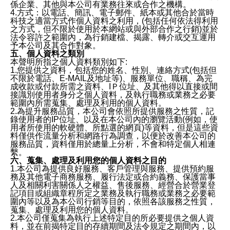
係企業、其他與本公司有業務往來或合作之機構。
4.方式：以電話、簡訊、電子郵件、紙本或其他合於當時
科技之適當方式作個人資料之利用，(包括任何依法得利用
之方式，但不限於使用於本網站或與外部合作之行銷)並於
法令容許之範圍內，為行銷建檔、揭露、轉介或交互運用
予本公司及其合作對象。
五、個人資料之類別
本聲明所指之個人資料類別如下:
1.您提供之資料，包括您的姓名、性別、連絡方式(包括但
不限於電話、E-MAIL及地址等)、服務單位、職稱、為完
成收款或付款所需之資料、IＰ位址、及其他得以直接或間
接識別使用者身分之個人資料，及執行職務或業務之必要
範圍內所需蒐集、處理及利用的個人資料。
2.為提升服務品質，本公司會依照所提供服務之性質，記
錄使用者的IP位址、以及在本公司內的瀏覽活動(例如，使
用者所使用的軟硬體、所點選的網頁)等資料，但是這些資
料僅供作流量分析和網路行為調查，以便於改善本公司的
服務品質，資料僅用於總量上分析，不會和特定個人相連
繫。
六、蒐集、處理及利用您的個人資料之目的
1.本公司為提供良好服務、客戶管理與服務、提供預約服
務及其他電子商務服務、履行法定或合約義務、保護當事
人及相關利害關係人之權益、售後服務、經營合於營業登
記項目或組織章程所定之業務及執行職務或業務之必要範
圍內等以及為本公司行銷等目的，依照各該服務之性質，
蒐集、處理及利用您的個人資料。
2.本公司僅蒐集為執行上述特定目的所必要提供之個人資
料，並在前揭特定目的存續期間及法令規定之期間內，以