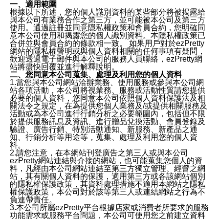
一、適用範圍
根據以下所述，您的個人識別資料的某些部分將被揭露給
與本公司有業務合作之第三方，並可能被本公司及第三方
使用。通過註冊並同意隱私權政策和會員合約，您明確同
意本公司使用和揭露您的個人識別資料。本隱私權政策已
合併並與會員合約的條款相一致。 如果用戶對於ezPretty
網站的隱私權聲明或與個人資料相關的任何事項有疑問，
歡迎透過電子郵件與本公司的服務人員聯絡，ezPretty網
站將盡快回覆並進行解釋說明。
二、您同意本公司蒐集、處理及利用您的個人資料
1.當您與本公司網站洽辦業務、使用服務或參與本公司網
站各項活動，本公司將視業務、服務或活動性質請您提供
必要的個人資料，您同意本公司依照個人資料保護法及相
關法令之規定，在為提供您個人業務及/或提供相關服務及
活動或為本公司進行行銷分析之必要範圍內，包括但不限
於提供服務訊息及資訊、進行贈品兌換活動、會員登錄及
驗證、廣告行銷、特別活動通知、新服務、新產品之通
知、行銷分析等用途等，蒐集、處理及利用您的個人資
料。
2.請您注意，在本網站刊登廣告之第三人或與本公司
ezPretty網站連結與介接的網站，也可能蒐集您個人的資
料，凡經由本公司網站連結至第三方獨立管理、經營之網
站，其有關個人資料的保護，適用第三方或各該網站個別
的隱私權保護政策，其資料處理措施不適用本網站之隱私
權保護政策，本公司對於該等第三人或連結網站之行為不
負連帶責任。
3.本公司所屬ezPretty平台根據店家或消費者所要求的服務
功能需求或服務平台問題，本公司可使用您之前建立資料