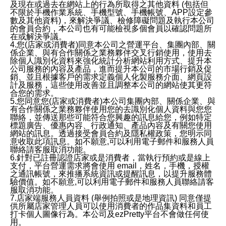
及現在或過去在網站上的行為所取得之其他資料 (包括但
不限於手機作業系統、手機型號、手機帳號、APP設定參
數及其他資料)，來解決爭議、檢修障礙問題及執行本公司
的會員合約，本公司也有可能檢視多個會員以確認問題所
在或解決爭議。
4.您(店家或消費者)同意本公司之營運平台、集團內部、關
係企業、與有合作關係之業務夥伴交叉行銷使用，使用去
除個人識別化資料來強化統計分析網站利用方式、提升本
公司服務的內容及產品，進而提升本公司的市場行銷及促
銷、並且根據客戶的需求定義個人化製服務介面、網頁設
計及服務，這些使用改善並且調整本公司的網站使其更符
合您的需求。
5.您同意您(店家或消費者)本公司集團內部、關係企業、與
有合作關係之業務夥伴使用您的去識別化個人資料與您您
聯絡，並傳送那些可能符合您興趣的訊息給您，例如特定
標題廣告、優惠內容、行政通知、產品內容及有關您使用
網站的訊息。透過接受會員合約及隱私權政策，您明示同
意收取此項訊息。如不願意,可以利用電子郵件和服務人員
聯絡請客服取消功能。
6.針對已註冊認證店家或是消費者，當執行預約或是線上
支付，平台營運需求將會使用 email，姓名，手機，授權
之通訊帳號，來推播系統資訊或提醒訊息，以提升服務體
驗價值。如不願意,可以利用電子郵件和服務人員聯絡請客
服取消功能。
7.店家端服務人員資料 (舉例拍照或是地理資訊) 同意僅提
供所屬店家管理人員可以使用消費者的作品集資料和員工
打卡個人圖像行為。本公司及ezPretty平台不會做任何使
用。