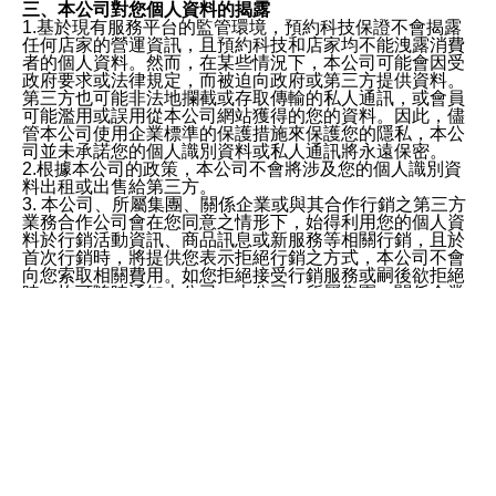
三、本公司對您個人資料的揭露
1.基於現有服務平台的監管環境，預約科技保證不會揭露
任何店家的營運資訊，且預約科技和店家均不能洩露消費
者的個人資料。然而，在某些情況下，本公司可能會因受
政府要求或法律規定，而被迫向政府或第三方提供資料。
第三方也可能非法地攔截或存取傳輸的私人通訊，或會員
可能濫用或誤用從本公司網站獲得的您的資料。因此，儘
管本公司使用企業標準的保護措施來保護您的隱私，本公
司並未承諾您的個人識別資料或私人通訊將永遠保密。
2.根據本公司的政策，本公司不會將涉及您的個人識別資
料出租或出售給第三方。
3. 本公司、所屬集團、關係企業或與其合作行銷之第三方
業務合作公司會在您同意之情形下，始得利用您的個人資
料於行銷活動資訊、商品訊息或新服務等相關行銷，且於
首次行銷時，將提供您表示拒絕行銷之方式，本公司不會
向您索取相關費用。如您拒絕接受行銷服務或嗣後欲拒絕
時，均可隨時通知本公司，本公司、所屬集團、關係企業
或與其合作行銷之第三方業務合作公司或第三方業務合作
公司將立即停止利用您的個人資料行銷。
四、個人資料利用之期間、地區、對象及方式如下
1.期間：您同意於本公司存續期間或依法令之資料保存期
間內，以及您的個人資料蒐集之目的消失或期限屆滿時，
本公司得繼續保存、處理或利用您的個人資料。
2.地區：就中華民國領域內。
3.對象：本公司所屬公司(本公司)及其分公司、本公司之關
係企業、其他與本公司有業務往來或合作之機構。
服務條款
4.方式：以電話、簡訊、電子郵件、紙本或其他合於當時
×
科技之適當方式作個人資料之利用，(包括任何依法得利用