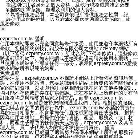
接識別使用者身分之個人資料，及執行職務或業務之必要
範圍內所需蒐集、處理及利用的個人資料。
2.為提升服務品質，本公司會依照所提供服務之性質，記
錄使用者的IP位址、以及在本公司內的瀏覽活動(例如，使
服務條款
用者所使用的軟硬體、所點選的網頁)等資料，但是這些資
×
料僅供作流量分析和網路行為調查，以便於改善本公司的
服務品質，資料僅用於總量上分析，不會和特定個人相連
ezpretty.com.tw 聲明
繫。
使用本網站即表示完全同意無條件接受，使用並遵守本網站所有
六、蒐集、處理及利用您的個人資料之目的
條款。您與預約科技行銷股份有限公司之網站 ezPretty 網站
1.本公司為提供良好服務、客戶管理與服務、提供預約服
（以下皆稱 ezpretty.com.tw ）訂此合約(下稱本條款)，這些條款
務及其他電子商務服務、履行法定或合約義務、保護當事
將規範詳列於下。如未閱讀或不接受此規範請勿使用本網站，一
人及相關利害關係人之權益、售後服務、經營合於營業登
旦使用本網站的全部或任何一部份，表示同ezpretty.com.tw意接
記項目或組織章程所定之業務及執行職務或業務之必要範
受本網站所有規範的約束。
圍內等以及為本公司行銷等目的，依照各該服務之性質，
免責規範
蒐集、處理及利用您的個人資料。
您要注意，ezpretty.com.tw 不保證本網站上所發佈的資訊均無
2.本公司僅蒐集為執行上述特定目的所必要提供之個人資
誤，在使用本網站時，您要意識到本網站上所發佈的有關預約店
料，並在前揭特定目的存續期間及法令規定之期間內，以
家的詳細資訊，以及與預訂服務相關資訊在內的其他各種資訊，
有利於達成前揭特定目的之方式(包括但不限於電腦處理、
均可能不準確或是存在拼寫錯誤。您在本網站上所進行的所有預
郵寄、電話、傳真)，於中華民國境內及法令許可之範圍內
訂服務均是與相關的店家之間交易，而非 ezpretty.com.tw。
加以處理及利用。
ezpretty.com.tw僅是便於您能夠通過我們，預訂相對應的服務。
七、資料安全性
在您與店家之間的買賣行為中， ezpretty.com.tw 不屬於買賣行
1、本公司ezPretty網站平台使用企業標準慣例來保護您個
為的任何相關方，不會承擔任何直接或間接責任或義務。 對於
人辨認資料的秘密性，特別使用最高等級亞馬遜機房及防
因為使用本網站上所提供的任何資訊、產品、服務及（或）材
火牆來強化資訊安全，防止駭客攻擊以及異地備援。
料，而產生或導致的任何損失或損害，ezpretty.com.tw 及其管
2.本公司ezPretty網站將資料視為必須保護其免於滅失及未
理人員、員工或代表人均對此不承擔任何責任。 儘管
經授權而存取的資產，本公司使用多項安全措施以保護此
ezpretty.com.tw 已經盡了適當努力確保本網站上所列的服務符
類資料免於公司內外部的會員未經授權的存取。
合合理的標準，仍不得將本網站內所列出的任何服務視為
八、查詢或更正的方式