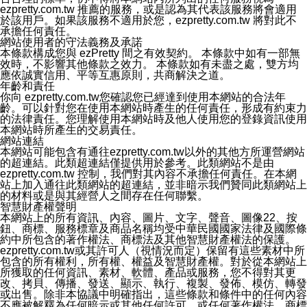
ezpretty.com.tw 推薦的服務，或是認為其代表該服務將會適用
用戶個人資料有變更、或發現個人資料不正確的時候，可
於該用戶。如果該服務不適用於您，ezpretty.com.tw 將對此不
以隨時在本公司ezPretty網站中要求更正，包括要求停止
承擔任何責任。
寄發相關訊息等。
網站使用者的守法義務及承諾
九、Instagram貼文同步功能
本條款構成您與 ezPretty 間之有效契約。 本條款中如有一部無
您可以透過ezPretty店家系統後台所提供Instagram貼文同
效時，不影響其他條款之效力。 本條款如有未盡之處，雙方均
步功能，來將Instagram的貼文同步到 ezPretty 的作品集，
應依誠實信用、平等互惠原則，共商解決之道。
使用此功能您需要授權本公司存取您的Instagram帳號，您
年齡和責任
的授權將僅用於同步您的貼文至店家系統。
你向 ezpretty.com.tw您確認您已經達到使用本網站的合法年
十、取消Instagram授權方式
齡。可以針對您在使用本網站時產生的任何責任，形成有約束力
如果您有使用ezPretty網站所提供Instagram貼文同步功
的法律責任。您理解使用本網站時及他人使用您的登錄資訊使用
能，您可以於任何時間取消您的 Instagram 授權，只需要
本網站時所產生的交易責任。
透過電子郵件和服務人員聯絡，本公司會盡快清除您的授
網站連結
權資料，或是您可以登入店家系統後台使用取消授權功
本網站可能包含有通往ezpretty.com.tw以外的其他方所運營網站
能，系統將立即清除您的授權資料，並完全清除您透過此
的超連結。此類超連結僅提供用於參考。此類網站不是由
功能所同步的Instagram貼文。
ezpretty.com.tw 控制，我們對其內容不承擔任何責任。在本網
十一、取消帳號資料方式
站上加入通往此類網站的超連結，並非暗示我們贊同此類網站上
如果您有使用本公司ezPretty網站所提供功能，您可以於
的材料或是與其經營人之間存在任何聯繫。
任何時間取消您的帳號或是資料，只需要透過電子郵件( e-
智慧財產權聲明
mail:
[email protected]
)和服務人員聯絡，本公司會盡快清
本網站上的所有資訊、內容、圖片、文字、聲音、圖像22、按
除您的帳號和相關資料。
鈕、商標、服務標章及商品名稱均受中華民國國家法律及國際條
十二、隱私權聲明的更新
約中所包含的著作權法、商標法及其他智慧財產權法的保護。
本公司將不定時更新隱私權聲明，以反映服務的變更和顧
ezpretty.com.tw或其許可人（視情況而定）保留有這些素材中所
客的意見反應。當本公司更新此隱私權聲明，您將在
包含的所有權利，所有權、權益及智慧財產權。對於從本網站上
ezPretty網站 首頁上看到隱私權聲明連結旁的 "updated"
所獲取的任何資訊、素材、軟體、產品或服務，您不得對其更
註記。如果聲明的內容有所變更，或是處理您個人資訊的
改、拷貝、傳播、發送、顯示、執行、複製、發佈、模仿、轉發
方式有所變動，本公司一定會先更新隱私權聲明才會接著
或出售。除非本協議中明確指出，這些條款和條件中的任何內容
執行該項變更措施。本公司鼓勵您定期檢視隱私權聲明，
不應被解釋為任何暗示或其他任何許可，或任何著作權法、商標
以得知 ezPretty 網站如何保護您的個人資訊。