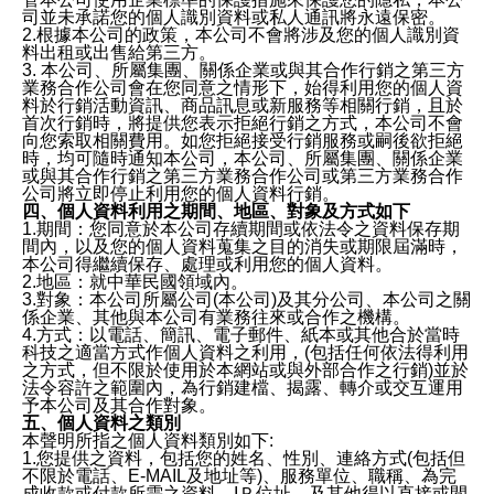
司並未承諾您的個人識別資料或私人通訊將永遠保密。
2.根據本公司的政策，本公司不會將涉及您的個人識別資
料出租或出售給第三方。
3. 本公司、所屬集團、關係企業或與其合作行銷之第三方
業務合作公司會在您同意之情形下，始得利用您的個人資
料於行銷活動資訊、商品訊息或新服務等相關行銷，且於
首次行銷時，將提供您表示拒絕行銷之方式，本公司不會
向您索取相關費用。如您拒絕接受行銷服務或嗣後欲拒絕
時，均可隨時通知本公司，本公司、所屬集團、關係企業
或與其合作行銷之第三方業務合作公司或第三方業務合作
公司將立即停止利用您的個人資料行銷。
四、個人資料利用之期間、地區、對象及方式如下
1.期間：您同意於本公司存續期間或依法令之資料保存期
間內，以及您的個人資料蒐集之目的消失或期限屆滿時，
本公司得繼續保存、處理或利用您的個人資料。
2.地區：就中華民國領域內。
3.對象：本公司所屬公司(本公司)及其分公司、本公司之關
係企業、其他與本公司有業務往來或合作之機構。
4.方式：以電話、簡訊、電子郵件、紙本或其他合於當時
科技之適當方式作個人資料之利用，(包括任何依法得利用
之方式，但不限於使用於本網站或與外部合作之行銷)並於
法令容許之範圍內，為行銷建檔、揭露、轉介或交互運用
予本公司及其合作對象。
五、個人資料之類別
本聲明所指之個人資料類別如下:
1.您提供之資料，包括您的姓名、性別、連絡方式(包括但
不限於電話、E-MAIL及地址等)、服務單位、職稱、為完
成收款或付款所需之資料、IＰ位址、及其他得以直接或間