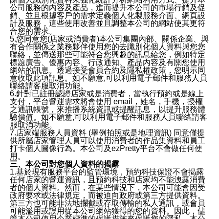
公司服務的內容及產品，進而提升本公司的市場行銷及促
銷、並且根據客戶的需求定義個人化製服務介面、網頁設
計及服務，這些使用改善並且調整本公司的網站使其更符
合您的需求。
5.您同意您(店家或消費者)本公司集團內部、關係企業、與
有合作關係之業務夥伴使用您的去識別化個人資料與您您
聯絡，並傳送那些可能符合您興趣的訊息給您，例如特定
標題廣告、優惠內容、行政通知、產品內容及有關您使用
網站的訊息。透過接受會員合約及隱私權政策，您明示同
意收取此項訊息。如不願意,可以利用電子郵件和服務人員
聯絡請客服取消功能。
6.針對已註冊認證店家或是消費者，當執行預約或是線上
支付，平台營運需求將會使用 email，姓名，手機，授權
之通訊帳號，來推播系統資訊或提醒訊息，以提升服務體
驗價值。如不願意,可以利用電子郵件和服務人員聯絡請客
服取消功能。
7.店家端服務人員資料 (舉例拍照或是地理資訊) 同意僅提
供所屬店家管理人員可以使用消費者的作品集資料和員工
打卡個人圖像行為。本公司及ezPretty平台不會做任何使
用。
三、本公司對您個人資料的揭露
1.基於現有服務平台的監管環境，預約科技保證不會揭露
任何店家的營運資訊，且預約科技和店家均不能洩露消費
者的個人資料。然而，在某些情況下，本公司可能會因受
政府要求或法律規定，而被迫向政府或第三方提供資料。
第三方也可能非法地攔截或存取傳輸的私人通訊，或會員
可能濫用或誤用從本公司網站獲得的您的資料。因此，儘
管本公司使用企業標準的保護措施來保護您的隱私，本公