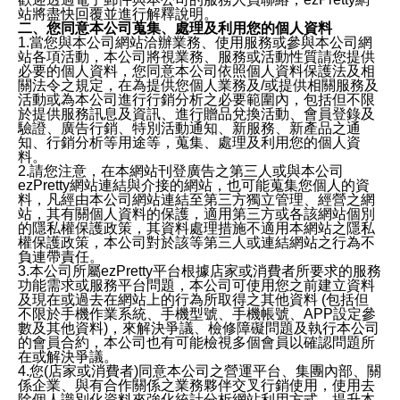
站將盡快回覆並進行解釋說明。
二、您同意本公司蒐集、處理及利用您的個人資料
1.當您與本公司網站洽辦業務、使用服務或參與本公司網
站各項活動，本公司將視業務、服務或活動性質請您提供
必要的個人資料，您同意本公司依照個人資料保護法及相
關法令之規定，在為提供您個人業務及/或提供相關服務及
活動或為本公司進行行銷分析之必要範圍內，包括但不限
於提供服務訊息及資訊、進行贈品兌換活動、會員登錄及
驗證、廣告行銷、特別活動通知、新服務、新產品之通
知、行銷分析等用途等，蒐集、處理及利用您的個人資
料。
2.請您注意，在本網站刊登廣告之第三人或與本公司
ezPretty網站連結與介接的網站，也可能蒐集您個人的資
料，凡經由本公司網站連結至第三方獨立管理、經營之網
站，其有關個人資料的保護，適用第三方或各該網站個別
的隱私權保護政策，其資料處理措施不適用本網站之隱私
權保護政策，本公司對於該等第三人或連結網站之行為不
負連帶責任。
3.本公司所屬ezPretty平台根據店家或消費者所要求的服務
功能需求或服務平台問題，本公司可使用您之前建立資料
及現在或過去在網站上的行為所取得之其他資料 (包括但
不限於手機作業系統、手機型號、手機帳號、APP設定參
數及其他資料)，來解決爭議、檢修障礙問題及執行本公司
的會員合約，本公司也有可能檢視多個會員以確認問題所
在或解決爭議。
4.您(店家或消費者)同意本公司之營運平台、集團內部、關
係企業、與有合作關係之業務夥伴交叉行銷使用，使用去
除個人識別化資料來強化統計分析網站利用方式、提升本