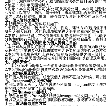
1.期間：您同意於本公司存續期間或依法令之資料保存期間
2.地區：就中華民國領域內。
3.對象：本公司所屬公司(本公司)及其分公司、本公司之關
4.方式：以電話、簡訊、電子郵件、紙本或其他合於當時科
圍內，為行銷建檔、揭露、轉介或交互運用予本公司及其合
五、個人資料之類別
本聲明所指之個人資料類別如下:
1.您提供之資料，包括您的姓名、性別、連絡方式(包括但不
身分之個人資料，及執行職務或業務之必要範圍內所需蒐集
2.為提升服務品質，本公司會依照所提供服務之性質，記錄
分析和網路行為調查，以便於改善本公司的服務品質，資料
六、蒐集、處理及利用您的個人資料之目的
1.本公司為提供良好服務、客戶管理與服務、提供預約服務
章程所定之業務及執行職務或業務之必要範圍內等以及為本
2.本公司僅蒐集為執行上述特定目的所必要提供之個人資料
傳真)，於中華民國境內及法令許可之範圍內加以處理及利用
七、資料安全性
1、本公司ezPretty網站平台使用企業標準慣例來保護
2.本公司ezPretty網站將資料視為必須保護其免於滅
八、查詢或更正的方式
用戶個人資料有變更、或發現個人資料不正確的時候，可以隨時
九、Instagram貼文同步功能
您可以透過ezPretty店家系統後台所提供Instagram貼文同
用於同步您的貼文至店家系統。
十、取消Instagram授權方式
如果您有使用ezPretty網站所提供Instagram貼文同
可以登入店家系統後台使用取消授權功能，系統將立即清除您的
十一、取消帳號資料方式