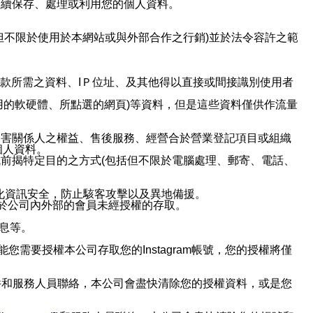
繼續保存、處理或利用您的個人資料。
但不限於使用於本網站或與外部合作之行銷)並於法令容許之範
或付款所需之資料、IＰ位址、及其他得以直接或間接識別使用者
用的軟硬體、所點選的網頁)等資料，但是這些資料僅供作流量
利害關係人之權益、售後服務、經營合於營業登記項目或組織
個人資料。
前揭特定目的之方式(包括但不限於電腦處理、郵寄、電話、
強化資訊安全，防止駭客攻擊以及異地備援。
免於公司內外部的會員未經授權的存取。
訊息等。
用此功能您需要授權本公司存取您的Instagram帳號，您的授權將僅
透過電子郵件和服務人員聯絡，本公司會盡快清除您的授權資料，或是您
。