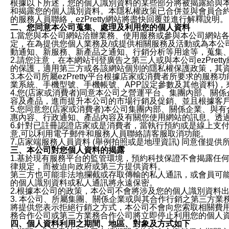
根據以下所述，您的個人識別資料的某些部分將被揭露給與
和揭露您的個人識別資料。本隱私權政策已合併並與會員合約的
的服務人員聯絡，ezPretty網站將盡快回覆並進行解釋說明。
二、您同意本公司蒐集、處理及利用您的個人資料
1.當您與本公司網站洽辦業務、使用服務或參與本公司網站
定，在為提供您個人業務及/或提供相關服務及活動或為本
動通知、新服務、新產品之通知、行銷分析等用途等，蒐集
2.請您注意，在本網站刊登廣告之第三人或與本公司ezPr
的保護，適用第三方或各該網站個別的隱私權保護政策，其
3.本公司所屬ezPretty平台根據店家或消費者所要求的
業系統、手機型號、手機帳號、APP設定參數及其他資料)
4.您(店家或消費者)同意本公司之營運平台、集團內部、
容及產品，進而提升本公司的市場行銷及促銷、並且根據客
5.您同意您(店家或消費者)本公司集團內部、關係企業、
惠內容、行政通知、產品內容及有關您使用網站的訊息。透過
6.針對已註冊認證店家或是消費者，當執行預約或是線上支付
意,可以利用電子郵件和服務人員聯絡請客服取消功能。
7.店家端服務人員資料 (舉例拍照或是地理資訊) 同意僅提
三、本公司對您個人資料的揭露
1.基於現有服務平台的監管環境，預約科技保證不會揭露任
律規定，而被迫向政府或第三方提供資料。
第三方也可能非法地攔截或存取傳輸的私人通訊，或會員可
的個人識別資料或私人通訊將永遠保密。
2.根據本公司的政策，本公司不會將涉及您的個人識別資料
3. 本公司、所屬集團、關係企業或與其合作行銷之第三方
將提供您表示拒絕行銷之方式，本公司不會向您索取相關費
務合作公司或第三方業務合作公司將立即停止利用您的個人
四、個人資料利用之期間、地區、對象及方式如下