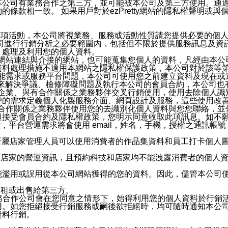
本公司有業務合作之第三方，並可能被本公司及第三方使用。通
條款相一致。 如果用戶對於ezPretty網站的隱私權聲明或
各項活動，本公司將視業務、服務或活動性質請您提供必要的個
公司進行行銷分析之必要範圍內，包括但不限於提供服務訊息及資
、處理及利用您的個人資料。
etty網站連結與介接的網站，也可能蒐集您個人的資料，凡經由
資料處理措施不適用本網站之隱私權保護政策，本公司對於該等
服務功能需求或服務平台問題，本公司可使用您之前建立資料及現在
，來解決爭議、檢修障礙問題及執行本公司的會員合約，本公司
關係企業、與有合作關係之業務夥伴交叉行銷使用，使用去除個人
戶的需求定義個人化製服務介面、網頁設計及服務，這些使用改
與有合作關係之業務夥伴使用您的去識別化個人資料與您您聯絡，
接受會員合約及隱私權政策，您明示同意收取此項訊息。如不願
，平台營運需求將會使用 email，姓名，手機，授權之通訊
供所屬店家管理人員可以使用消費者的作品集資料和員工打卡個人圖像
何店家的營運資訊，且預約科技和店家均不能洩露消費者的個人
能濫用或誤用從本公司網站獲得的您的資料。因此，儘管本公司
出租或出售給第三方。
業務合作公司會在您同意之情形下，始得利用您的個人資料於行銷
用。如您拒絕接受行銷服務或嗣後欲拒絕時，均可隨時通知本公
資料行銷。