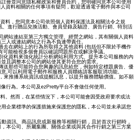
過註冊並同意隱私權政策和會員合約，您明確同意本公司使用
與個人資料相關的任何事項有疑問，歡迎透過電子郵件與本公司
人資料，您同意本公司依照個人資料保護法及相關法令之規
訊、進行贈品兌換活動、會員登錄及驗證、廣告行銷、特別活
本公司網站連結至第三方獨立管理、經營之網站，其有關個人資料
第三人或連結網站之行為不負連帶責任。
或過去在網站上的行為所取得之其他資料 (包括但不限於手機作
也有可能檢視多個會員以確認問題所在或解決爭議。
識別化資料來強化統計分析網站利用方式、提升本公司服務的內
善並且調整本公司的網站使其更符合您的需求。
並傳送那些可能符合您興趣的訊息給您，例如特定標題廣告、優
意,可以利用電子郵件和服務人員聯絡請客服取消功能。
帳號，來推播系統資訊或提醒訊息，以提升服務體驗價值。如不願
行為。本公司及ezPretty平台不會做任何使用。
資料。然而，在某些情況下，本公司可能會因受政府要求或法
使用企業標準的保護措施來保護您的隱私，本公司並未承諾您
活動資訊、商品訊息或新服務等相關行銷，且於首次行銷時，
司，本公司、所屬集團、關係企業或與其合作行銷之第三方業