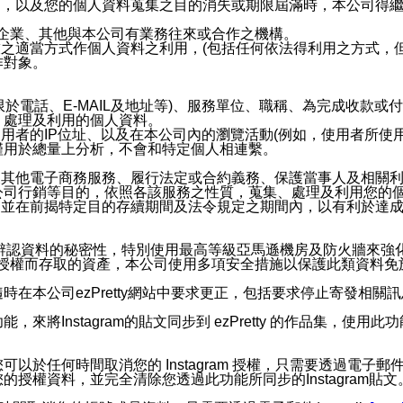
內，以及您的個人資料蒐集之目的消失或期限屆滿時，本公司得
係企業、其他與本公司有業務往來或合作之機構。
技之適當方式作個人資料之利用，(包括任何依法得利用之方式，
作對象。
限於電話、E-MAIL及地址等)、服務單位、職稱、為完成收款
、處理及利用的個人資料。
使用者的IP位址、以及在本公司內的瀏覽活動(例如，使用者所使
僅用於總量上分析，不會和特定個人相連繫。
及其他電子商務服務、履行法定或合約義務、保護當事人及相關
公司行銷等目的，依照各該服務之性質，蒐集、處理及利用您的
，並在前揭特定目的存續期間及法令規定之期間內，以有利於達成
。
您個人辨認資料的秘密性，特別使用最高等級亞馬遜機房及防火牆來
失及未經授權而存取的資產，本公司使用多項安全措施以保護此類資料
在本公司ezPretty網站中要求更正，包括要求停止寄發相關
步功能，來將Instagram的貼文同步到 ezPretty 的作品集，使
步功能，您可以於任何時間取消您的 Instagram 授權，只需要
授權資料，並完全清除您透過此功能所同步的Instagram貼文