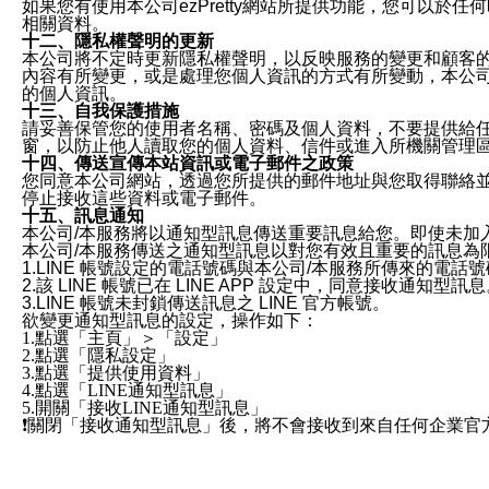
如果您有使用本公司ezPretty網站所提供功能，您可以於任何
相關資料。
十二、隱私權聲明的更新
本公司將不定時更新隱私權聲明，以反映服務的變更和顧客的意見反
內容有所變更，或是處理您個人資訊的方式有所變動，本公司一
的個人資訊。
十三、自我保護措施
請妥善保管您的使用者名稱、密碼及個人資料，不要提供給
窗，以防止他人讀取您的個人資料、信件或進入所機關管理
十四、傳送宣傳本站資訊或電子郵件之政策
您同意本公司網站，透過您所提供的郵件地址與您取得聯絡
停止接收這些資料或電子郵件。
十五、訊息通知
本公司/本服務將以通知型訊息傳送重要訊息給您。即使未加
本公司/本服務傳送之通知型訊息以對您有效且重要的訊息為
1.LINE 帳號設定的電話號碼與本公司/本服務所傳來的電話
2.該 LINE 帳號已在 LINE APP 設定中，同意接收通知型訊
3.LINE 帳號未封鎖傳送訊息之 LINE 官方帳號。
欲變更通知型訊息的設定，操作如下：
1.點選「主頁」＞「設定」
2.點選「隱私設定」
3.點選「提供使用資料」
4.點選「LINE通知型訊息」
5.開關「接收LINE通知型訊息」
❗️關閉「接收通知型訊息」後，將不會接收到來自任何企業