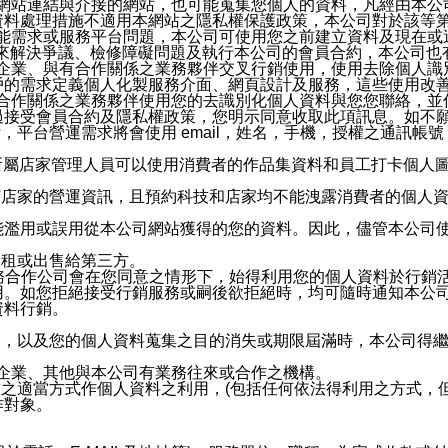
etty網站連結與介接的網站，也可能蒐集您個人的資料，凡經由
資料處理措施不適用本網站之隱私權保護政策，本公司對於該等
服務功能需求或服務平台問題，本公司可使用您之前建立資料及現在
，來解決爭議、檢修障礙問題及執行本公司的會員合約，本公司
關係企業、與有合作關係之業務夥伴交叉行銷使用，使用去除個人
戶的需求定義個人化製服務介面、網頁設計及服務，這些使用改
與有合作關係之業務夥伴使用您的去識別化個人資料與您您聯絡，
接受會員合約及隱私權政策，您明示同意收取此項訊息。如不願
，平台營運需求將會使用 email，姓名，手機，授權之通訊
供所屬店家管理人員可以使用消費者的作品集資料和員工打卡個人圖像
何店家的營運資訊，且預約科技和店家均不能洩露消費者的個人
能濫用或誤用從本公司網站獲得的您的資料。因此，儘管本公司
出租或出售給第三方。
業務合作公司會在您同意之情形下，始得利用您的個人資料於行銷
用。如您拒絕接受行銷服務或嗣後欲拒絕時，均可隨時通知本公
資料行銷。
內，以及您的個人資料蒐集之目的消失或期限屆滿時，本公司得
係企業、其他與本公司有業務往來或合作之機構。
技之適當方式作個人資料之利用，(包括任何依法得利用之方式，
作對象。