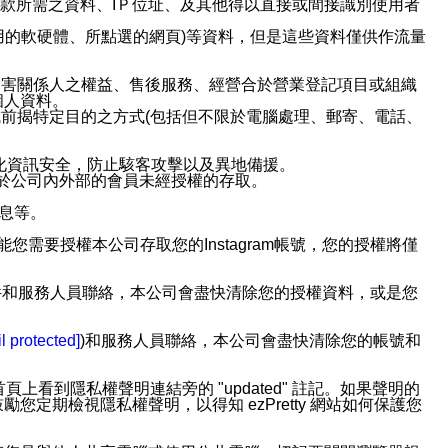
或付款所需之資料、IＰ位址、及其他得以直接或間接識別使用者
用的軟硬體、所點選的網頁)等資料，但是這些資料僅供作流量
利害關係人之權益、售後服務、經營合於營業登記項目或組織
個人資料。
前揭特定目的之方式(包括但不限於電腦處理、郵寄、電話、
強化資訊安全，防止駭客攻擊以及異地備援。
免於公司內外部的會員未經授權的存取。
訊息等。
用此功能您需要授權本公司存取您的Instagram帳號，您的授權將僅
透過電子郵件和服務人員聯絡，本公司會盡快清除您的授權資料，或是您
。
l protected]
)和服務人員聯絡，本公司會盡快清除您的帳號和
上看到隱私權聲明連結旁的 "updated" 註記。如果聲明的
期檢視隱私權聲明，以得知 ezPretty 網站如何保護您