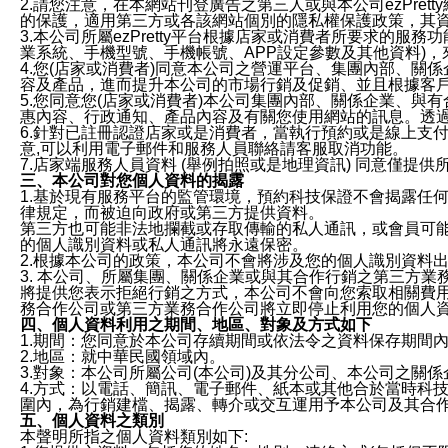
2.請您注意，在本網站刊登廣告之第三人或與本公司ezPr
的保護，適用第三方或各該網站個別的隱私權保護政策，其
3.本公司所屬ezPretty平台根據店家或消費者所要求的
業系統、手機型號、手機帳號、APP設定參數及其他資料)
4.您(店家或消費者)同意本公司之營運平台、集團內部、
容及產品，進而提升本公司的市場行銷及促銷、並且根據客
5.您同意您(店家或消費者)本公司集團內部、關係企業、
惠內容、行政通知、產品內容及有關您使用網站的訊息。透過
6.針對已註冊認證店家或是消費者，當執行預約或是線上支付
意,可以利用電子郵件和服務人員聯絡請客服取消功能。
7.店家端服務人員資料 (舉例拍照或是地理資訊) 同意僅提
三、本公司對您個人資料的揭露
1.基於現有服務平台的監管環境，預約科技保證不會揭露任
律規定，而被迫向政府或第三方提供資料。
第三方也可能非法地攔截或存取傳輸的私人通訊，或會員可
的個人識別資料或私人通訊將永遠保密。
2.根據本公司的政策，本公司不會將涉及您的個人識別資料
3. 本公司、所屬集團、關係企業或與其合作行銷之第三方
將提供您表示拒絕行銷之方式，本公司不會向您索取相關費
務合作公司或第三方業務合作公司將立即停止利用您的個人
四、個人資料利用之期間、地區、對象及方式如下
1.期間：您同意於本公司存續期間或依法令之資料保存期間
2.地區：就中華民國領域內。
3.對象：本公司所屬公司(本公司)及其分公司、本公司之關
4.方式：以電話、簡訊、電子郵件、紙本或其他合於當時科
圍內，為行銷建檔、揭露、轉介或交互運用予本公司及其合
五、個人資料之類別
本聲明所指之個人資料類別如下: