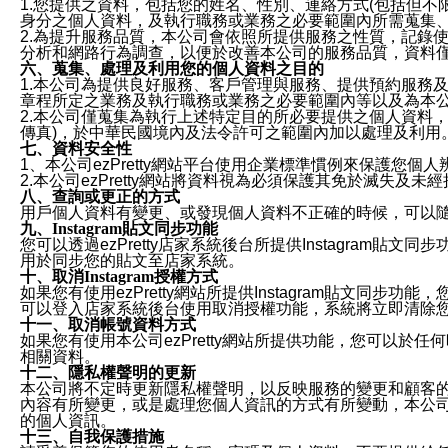
1.您提供之資料，包括您的姓名、性別、連絡方式(包括但不
身分之個人資料，及執行職務或業務之必要範圍內所需蒐集
2.為提升服務品質，本公司會依照所提供服務之性質，記錄
分析和網路行為調查，以便於改善本公司的服務品質，資料
六、蒐集、處理及利用您的個人資料之目的
1.本公司為提供良好服務、客戶管理與服務、提供預約服務
章程所定之業務及執行職務或業務之必要範圍內等以及為本
2.本公司僅蒐集為執行上述特定目的所必要提供之個人資料
傳真)，於中華民國境內及法令許可之範圍內加以處理及利用
七、資料安全性
1、本公司ezPretty網站平台使用企業標準慣例來保護
2.本公司ezPretty網站將資料視為必須保護其免於滅
八、查詢或更正的方式
用戶個人資料有變更、或發現個人資料不正確的時候，可以隨時
九、Instagram貼文同步功能
您可以透過ezPretty店家系統後台所提供Instagram貼文同
用於同步您的貼文至店家系統。
十、取消Instagram授權方式
如果您有使用ezPretty網站所提供Instagram貼文同
可以登入店家系統後台使用取消授權功能，系統將立即清除您的
十一、取消帳號資料方式
如果您有使用本公司ezPretty網站所提供功能，您可以於任何
相關資料。
十二、隱私權聲明的更新
本公司將不定時更新隱私權聲明，以反映服務的變更和顧客的意見反
內容有所變更，或是處理您個人資訊的方式有所變動，本公司一
的個人資訊。
十三、自我保護措施