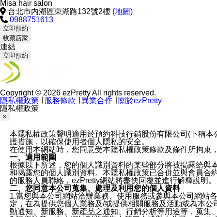
Misa hair salon
台北市內湖區東湖路132號2樓
(地圖)
0988751613
立即預約
收藏店家
連結
立即預約
Copyright © 2026 ezPretty All rights reserved.
隱私權政策
∣
服務條款
∣
異業合作
∣
關於ezPretty
隱私權政策
×
本隱私權政策聲明適用於預約科技行銷股份有限公司(下稱本公司)於ezP
護措施，以確保使用者個人隱私的安全。
在使用本網站時，您同意受本隱私權政策條款及條件所拘束
一、適用範圍
根據以下所述，您的個人識別資料的某些部分將被揭露給與
和揭露您的個人識別資料。本隱私權政策已合併並與會員合約的
的服務人員聯絡，ezPretty網站將盡快回覆並進行解釋說明。
二、您同意本公司蒐集、處理及利用您的個人資料
1.當您與本公司網站洽辦業務、使用服務或參與本公司網站
定，在為提供您個人業務及/或提供相關服務及活動或為本
動通知、新服務、新產品之通知、行銷分析等用途等，蒐集