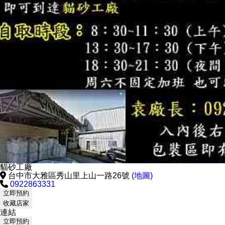
貓砂工廠
台中市大雅區秀山里上山一路26號
(地圖)
0922863331
立即預約
收藏店家
連結
立即預約