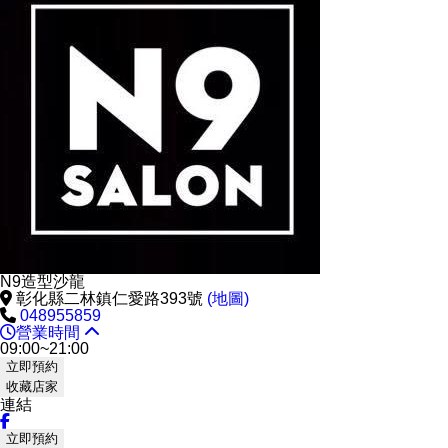
N9造型沙龍
彰化縣二林鎮仁愛路393號
(地圖)
048955859
營業時間
09:00~21:00
立即預約
收藏店家
連結
立即預約