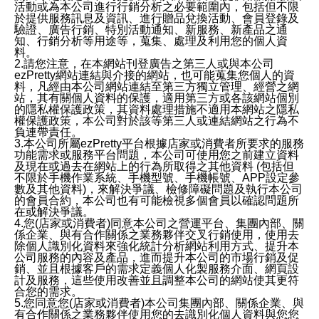
活動或為本公司進行行銷分析之必要範圍內，包括但不限
於提供服務訊息及資訊、進行贈品兌換活動、會員登錄及
驗證、廣告行銷、特別活動通知、新服務、新產品之通
知、行銷分析等用途等，蒐集、處理及利用您的個人資
料。
2.請您注意，在本網站刊登廣告之第三人或與本公司
ezPretty網站連結與介接的網站，也可能蒐集您個人的資
料，凡經由本公司網站連結至第三方獨立管理、經營之網
站，其有關個人資料的保護，適用第三方或各該網站個別
的隱私權保護政策，其資料處理措施不適用本網站之隱私
權保護政策，本公司對於該等第三人或連結網站之行為不
負連帶責任。
3.本公司所屬ezPretty平台根據店家或消費者所要求的服務
功能需求或服務平台問題，本公司可使用您之前建立資料
及現在或過去在網站上的行為所取得之其他資料 (包括但
不限於手機作業系統、手機型號、手機帳號、APP設定參
數及其他資料)，來解決爭議、檢修障礙問題及執行本公司
的會員合約，本公司也有可能檢視多個會員以確認問題所
在或解決爭議。
4.您(店家或消費者)同意本公司之營運平台、集團內部、關
係企業、與有合作關係之業務夥伴交叉行銷使用，使用去
除個人識別化資料來強化統計分析網站利用方式、提升本
公司服務的內容及產品，進而提升本公司的市場行銷及促
銷、並且根據客戶的需求定義個人化製服務介面、網頁設
計及服務，這些使用改善並且調整本公司的網站使其更符
合您的需求。
5.您同意您(店家或消費者)本公司集團內部、關係企業、與
有合作關係之業務夥伴使用您的去識別化個人資料與您您