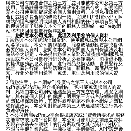
與本公司有業務合作之第三方，並可能被本公司及第三方
使用。通過註冊並同意隱私權政策和會員合約，您明確同
意本公司使用和揭露您的個人識別資料。本隱私權政策已
合併並與會員合約的條款相一致。 如果用戶對於ezPretty
網站的隱私權聲明或與個人資料相關的任何事項有疑問，
歡迎透過電子郵件與本公司的服務人員聯絡，ezPretty網
站將盡快回覆並進行解釋說明。
二、您同意本公司蒐集、處理及利用您的個人資料
1.當您與本公司網站洽辦業務、使用服務或參與本公司網
站各項活動，本公司將視業務、服務或活動性質請您提供
必要的個人資料，您同意本公司依照個人資料保護法及相
關法令之規定，在為提供您個人業務及/或提供相關服務及
活動或為本公司進行行銷分析之必要範圍內，包括但不限
於提供服務訊息及資訊、進行贈品兌換活動、會員登錄及
驗證、廣告行銷、特別活動通知、新服務、新產品之通
知、行銷分析等用途等，蒐集、處理及利用您的個人資
料。
2.請您注意，在本網站刊登廣告之第三人或與本公司
ezPretty網站連結與介接的網站，也可能蒐集您個人的資
料，凡經由本公司網站連結至第三方獨立管理、經營之網
站，其有關個人資料的保護，適用第三方或各該網站個別
的隱私權保護政策，其資料處理措施不適用本網站之隱私
權保護政策，本公司對於該等第三人或連結網站之行為不
負連帶責任。
3.本公司所屬ezPretty平台根據店家或消費者所要求的服務
功能需求或服務平台問題，本公司可使用您之前建立資料
及現在或過去在網站上的行為所取得之其他資料 (包括但
不限於手機作業系統、手機型號、手機帳號、APP設定參