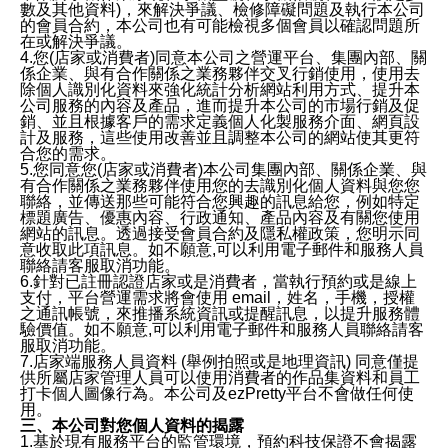
數及其他資料)，來解決爭議、檢修障礙問題及執行本公司
的會員合約，本公司也有可能檢視多個會員以確認問題所
在或解決爭議。
4.您(店家或消費者)同意本公司之營運平台、集團內部、關
係企業、與有合作關係之業務夥伴交叉行銷使用，使用去
除個人識別化資料來強化統計分析網站利用方式、提升本
公司服務的內容及產品，進而提升本公司的市場行銷及促
銷、並且根據客戶的需求定義個人化製服務介面、網頁設
計及服務，這些使用改善並且調整本公司的網站使其更符
合您的需求。
5.您同意您(店家或消費者)本公司集團內部、關係企業、與
有合作關係之業務夥伴使用您的去識別化個人資料與您您
聯絡，並傳送那些可能符合您興趣的訊息給您，例如特定
標題廣告、優惠內容、行政通知、產品內容及有關您使用
網站的訊息。透過接受會員合約及隱私權政策，您明示同
意收取此項訊息。如不願意,可以利用電子郵件和服務人員
聯絡請客服取消功能。
6.針對已註冊認證店家或是消費者，當執行預約或是線上
支付，平台營運需求將會使用 email，姓名，手機，授權
之通訊帳號，來推播系統資訊或提醒訊息，以提升服務體
驗價值。如不願意,可以利用電子郵件和服務人員聯絡請客
服取消功能。
7.店家端服務人員資料 (舉例拍照或是地理資訊) 同意僅提
供所屬店家管理人員可以使用消費者的作品集資料和員工
打卡個人圖像行為。本公司及ezPretty平台不會做任何使
用。
三、本公司對您個人資料的揭露
1.基於現有服務平台的監管環境，預約科技保證不會揭露