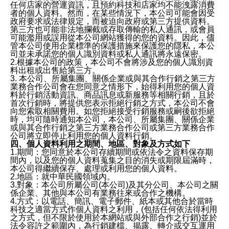
任何店家的營運資訊，且預約科技和店家均不能洩露消費
者的個人資料。然而，在某些情況下，本公司可能會因受
政府要求或法律規定，而被迫向政府或第三方提供資料。
第三方也可能非法地攔截或存取傳輸的私人通訊，或會員
可能濫用或誤用從本公司網站獲得的您的資料。因此，儘
管本公司使用企業標準的保護措施來保護您的隱私，本公
司並未承諾您的個人識別資料或私人通訊將永遠保密。
2.根據本公司的政策，本公司不會將涉及您的個人識別資
料出租或出售給第三方。
3. 本公司、所屬集團、關係企業或與其合作行銷之第三方
業務合作公司會在您同意之情形下，始得利用您的個人資
料於行銷活動資訊、商品訊息或新服務等相關行銷，且於
首次行銷時，將提供您表示拒絕行銷之方式，本公司不會
向您索取相關費用。如您拒絕接受行銷服務或嗣後欲拒絕
時，均可隨時通知本公司，本公司、所屬集團、關係企業
或與其合作行銷之第三方業務合作公司或第三方業務合作
公司將立即停止利用您的個人資料行銷。
四、個人資料利用之期間、地區、對象及方式如下
1.期間：您同意於本公司存續期間或依法令之資料保存期
間內，以及您的個人資料蒐集之目的消失或期限屆滿時，
本公司得繼續保存、處理或利用您的個人資料。
2.地區：就中華民國領域內。
3.對象：本公司所屬公司(本公司)及其分公司、本公司之關
係企業、其他與本公司有業務往來或合作之機構。
4.方式：以電話、簡訊、電子郵件、紙本或其他合於當時
科技之適當方式作個人資料之利用，(包括任何依法得利用
之方式，但不限於使用於本網站或與外部合作之行銷)並於
法令容許之範圍內，為行銷建檔、揭露、轉介或交互運用