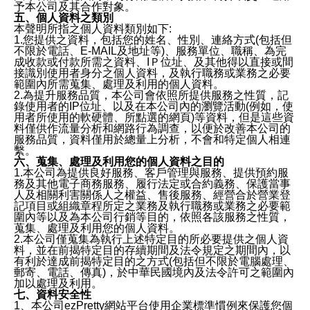
予本公司及其合作對象。
五、個人資料之類別
本聲明所指之個人資料類別如下:
1.您提供之資料，包括您的姓名、性別、連絡方式(包括但
不限於電話、E-MAIL及地址等)、服務單位、職稱、為完
成收款或付款所需之資料、IＰ位址、及其他得以直接或間
接識別使用者身分之個人資料，及執行職務或業務之必要
範圍內所需蒐集、處理及利用的個人資料。
2.為提升服務品質，本公司會依照所提供服務之性質，記
錄使用者的IP位址、以及在本公司內的瀏覽活動(例如，使
用者所使用的軟硬體、所點選的網頁)等資料，但是這些資
料僅供作流量分析和網路行為調查，以便於改善本公司的
服務品質，資料僅用於總量上分析，不會和特定個人相連
繫。
六、蒐集、處理及利用您的個人資料之目的
1.本公司為提供良好服務、客戶管理與服務、提供預約服
務及其他電子商務服務、履行法定或合約義務、保護當事
人及相關利害關係人之權益、售後服務、經營合於營業登
記項目或組織章程所定之業務及執行職務或業務之必要範
圍內等以及為本公司行銷等目的，依照各該服務之性質，
蒐集、處理及利用您的個人資料。
2.本公司僅蒐集為執行上述特定目的所必要提供之個人資
料，並在前揭特定目的存續期間及法令規定之期間內，以
有利於達成前揭特定目的之方式(包括但不限於電腦處理、
郵寄、電話、傳真)，於中華民國境內及法令許可之範圍內
加以處理及利用。
七、資料安全性
1、本公司ezPretty網站平台使用企業標準慣例來保護您個