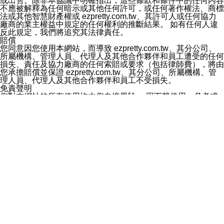
或出售。除非本協議中明確指出，這些條款和條件中的任何內容
欲變更通知型訊息的設定，操作如下：
不應被解釋為任何暗示或其他任何許可，或任何著作權法、商標
1.點選「主頁」＞「設定」
法或其他智慧財產權或 ezpretty.com.tw、其許可人或任何協力
2.點選「隱私設定」
廠商的業主權益中規定的任何權利的推斷結果。 如有任何人違
3.點選「提供使用資料」
反此規定，我們將追究其法律責任。
4.點選「LINE通知型訊息」
賠償
5.開關「接收LINE通知型訊息」
您同意因您使用本網站，而導致 ezpretty.com.tw、其分公司、
❗️關閉「接收通知型訊息」後，將不會接收到來自任何企業
所屬機構、管理人員、代理人及其他合作夥伴和員工遭受的任何
官方帳號或認證官方帳號的通知型訊息。
損失、責任及協力廠商的任何索賠或要求（包括律師費），將由
您承擔賠償並保證 ezpretty.com.tw、其分公司、所屬機構、管
理人員、代理人及其他合作夥伴和員工不受損失。
免責聲明
您對本網站的所有使用均由您自擔風險。 因下載使用、參考或
依賴本網站上所提供的資訊、產品、服務或素材或通過使用本網
站而獲取到的資訊，而導致您遭受的任何風險或損失，將由您自
己承擔全部責任。您同意 ezpretty.com.tw 及向ezpretty.com.tw
提供電信及網路服務的提供商不會因您使用或不能使用本網站而
造成的任何損失負責，同時，您會在此放棄有關此損失的所有及
全部的索賠權利，無論是基於合約、侵權行為或其他依據。
ezpretty.com.tw 不聲明、保證或承諾本網站或支持該網站的伺
服器不會發生缺陷，其中包括但不僅限於病毒或其他有害元素。
對於那些可損害或影響本網站管理、安全性、公正性和完整性，
或是損害或影響本網站任何部分正常運行，且超出
ezpretty.com.tw 控制範圍的任何病毒感染、BUG、篡改、技術
故障、錯誤、遺漏、中斷、刪除、缺陷、延遲或任何事件或事
故，ezpretty.com.tw 不承擔任何責任。 在適用法律許可的最大
範圍內，所有明示、暗示或法定及其他聲明、保證和條款均予以
最大限度的排除，其中包括但不僅限於有關本網站上服務、資訊