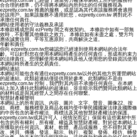
ezpretty.com.tw 已經盡了適當努力確保本網站上所列的服務符
客的意見反應。當本公司更新此隱私權聲明，您將在
合合理的標準，仍不得將本網站內所列出的任何服務視為
ezPretty網站 首頁上看到隱私權聲明連結旁的 "updated"
ezpretty.com.tw 推薦的服務，或是認為其代表該服務將會適用
註記。如果聲明的內容有所變更，或是處理您個人資訊的
於該用戶。如果該服務不適用於您，ezpretty.com.tw 將對此不
方式有所變動，本公司一定會先更新隱私權聲明才會接著
承擔任何責任。
執行該項變更措施。本公司鼓勵您定期檢視隱私權聲明，
網站使用者的守法義務及承諾
以得知 ezPretty 網站如何保護您的個人資訊。
本條款構成您與 ezPretty 間之有效契約。 本條款中如有一部無
十三、自我保護措施
效時，不影響其他條款之效力。 本條款如有未盡之處，雙方均
請妥善保管您的使用者名稱、密碼及個人資料，不要提供
應依誠實信用、平等互惠原則，共商解決之道。
給任何人。在您完成個人化服務之使用後，請務必記得登
年齡和責任
出帳號。若您是與他人共享電腦或使用公共電腦，切記要
你向 ezpretty.com.tw您確認您已經達到使用本網站的合法年
關閉瀏覽器視窗，以防止他人讀取您的個人資料、信件或
齡。可以針對您在使用本網站時產生的任何責任，形成有約束力
進入所機關管理區。
的法律責任。您理解使用本網站時及他人使用您的登錄資訊使用
十四、傳送宣傳本站資訊或電子郵件之政策
本網站時所產生的交易責任。
您同意本公司網站，透過您所提供的郵件地址與您取得聯
網站連結
絡並傳送或宣傳本網站各項服務之資料或電子郵件供您參
本網站可能包含有通往ezpretty.com.tw以外的其他方所運營網站
考。您能依照該資料或電子郵件所指示之方法、說明或功
的超連結。此類超連結僅提供用於參考。此類網站不是由
能連結，隨時停止接收這些資料或電子郵件。
ezpretty.com.tw 控制，我們對其內容不承擔任何責任。在本網
十五、訊息通知
站上加入通往此類網站的超連結，並非暗示我們贊同此類網站上
本公司/本服務將以通知型訊息傳送重要訊息給您。即使未
的材料或是與其經營人之間存在任何聯繫。
加入本公司/本服務好友，您仍可接收到通知型訊息。
智慧財產權聲明
本公司/本服務傳送之通知型訊息以對您有效且重要的訊息
本網站上的所有資訊、內容、圖片、文字、聲音、圖像22、按
為限，以廣告或其他目的的訊息皆不會被傳送。滿足以下
鈕、商標、服務標章及商品名稱均受中華民國國家法律及國際條
三個條件者，將可收到通知型訊息。
約中所包含的著作權法、商標法及其他智慧財產權法的保護。
1.LINE 帳號設定的電話號碼與本公司/本服務所傳來的電
ezpretty.com.tw或其許可人（視情況而定）保留有這些素材中所
話號碼比對相符。
包含的所有權利，所有權、權益及智慧財產權。對於從本網站上
2.該 LINE 帳號已在 LINE APP 設定中，同意接收通知型
所獲取的任何資訊、素材、軟體、產品或服務，您不得對其更
訊息。
改、拷貝、傳播、發送、顯示、執行、複製、發佈、模仿、轉發
3.LINE 帳號未封鎖傳送訊息之 LINE 官方帳號。