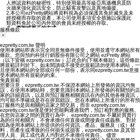
人辨認資料的秘密性，特別使用最高等級亞馬遜機房及防
火牆來強化資訊安全，防止駭客攻擊以及異地備援。
2.本公司ezPretty網站將資料視為必須保護其免於滅失及未
經授權而存取的資產，本公司使用多項安全措施以保護此
類資料免於公司內外部的會員未經授權的存取。
八、查詢或更正的方式
服務條款
用戶個人資料有變更、或發現個人資料不正確的時候，可
×
以隨時在本公司ezPretty網站中要求更正，包括要求停止
寄發相關訊息等。
ezpretty.com.tw 聲明
九、Instagram貼文同步功能
使用本網站即表示完全同意無條件接受，使用並遵守本網站所有
您可以透過ezPretty店家系統後台所提供Instagram貼文同
條款。您與預約科技行銷股份有限公司之網站 ezPretty 網站
步功能，來將Instagram的貼文同步到 ezPretty 的作品集，
（以下皆稱 ezpretty.com.tw ）訂此合約(下稱本條款)，這些條款
使用此功能您需要授權本公司存取您的Instagram帳號，您
將規範詳列於下。如未閱讀或不接受此規範請勿使用本網站，一
的授權將僅用於同步您的貼文至店家系統。
旦使用本網站的全部或任何一部份，表示同ezpretty.com.tw意接
十、取消Instagram授權方式
受本網站所有規範的約束。
如果您有使用ezPretty網站所提供Instagram貼文同步功
免責規範
能，您可以於任何時間取消您的 Instagram 授權，只需要
您要注意，ezpretty.com.tw 不保證本網站上所發佈的資訊均無
透過電子郵件和服務人員聯絡，本公司會盡快清除您的授
誤，在使用本網站時，您要意識到本網站上所發佈的有關預約店
權資料，或是您可以登入店家系統後台使用取消授權功
家的詳細資訊，以及與預訂服務相關資訊在內的其他各種資訊，
能，系統將立即清除您的授權資料，並完全清除您透過此
均可能不準確或是存在拼寫錯誤。您在本網站上所進行的所有預
功能所同步的Instagram貼文。
訂服務均是與相關的店家之間交易，而非 ezpretty.com.tw。
十一、取消帳號資料方式
ezpretty.com.tw僅是便於您能夠通過我們，預訂相對應的服務。
如果您有使用本公司ezPretty網站所提供功能，您可以於
在您與店家之間的買賣行為中， ezpretty.com.tw 不屬於買賣行
任何時間取消您的帳號或是資料，只需要透過電子郵件( e-
為的任何相關方，不會承擔任何直接或間接責任或義務。 對於
mail:
[email protected]
)和服務人員聯絡，本公司會盡快清
因為使用本網站上所提供的任何資訊、產品、服務及（或）材
除您的帳號和相關資料。
料，而產生或導致的任何損失或損害，ezpretty.com.tw 及其管
十二、隱私權聲明的更新
理人員、員工或代表人均對此不承擔任何責任。 儘管
本公司將不定時更新隱私權聲明，以反映服務的變更和顧