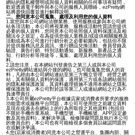
網站的隱私權聲明或與個人資料相關的任何事項有疑問，
歡迎透過電子郵件與本公司的服務人員聯絡，ezPretty網
站將盡快回覆並進行解釋說明。
二、您同意本公司蒐集、處理及利用您的個人資料
1.當您與本公司網站洽辦業務、使用服務或參與本公司網
站各項活動，本公司將視業務、服務或活動性質請您提供
必要的個人資料，您同意本公司依照個人資料保護法及相
關法令之規定，在為提供您個人業務及/或提供相關服務及
活動或為本公司進行行銷分析之必要範圍內，包括但不限
於提供服務訊息及資訊、進行贈品兌換活動、會員登錄及
驗證、廣告行銷、特別活動通知、新服務、新產品之通
知、行銷分析等用途等，蒐集、處理及利用您的個人資
料。
2.請您注意，在本網站刊登廣告之第三人或與本公司
ezPretty網站連結與介接的網站，也可能蒐集您個人的資
料，凡經由本公司網站連結至第三方獨立管理、經營之網
站，其有關個人資料的保護，適用第三方或各該網站個別
的隱私權保護政策，其資料處理措施不適用本網站之隱私
權保護政策，本公司對於該等第三人或連結網站之行為不
負連帶責任。
3.本公司所屬ezPretty平台根據店家或消費者所要求的服務
功能需求或服務平台問題，本公司可使用您之前建立資料
及現在或過去在網站上的行為所取得之其他資料 (包括但
不限於手機作業系統、手機型號、手機帳號、APP設定參
數及其他資料)，來解決爭議、檢修障礙問題及執行本公司
的會員合約，本公司也有可能檢視多個會員以確認問題所
在或解決爭議。
4.您(店家或消費者)同意本公司之營運平台、集團內部、關