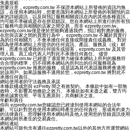
執行該項變更措施。本公司鼓勵您定期檢視隱私權聲明，
免責規範
以得知 ezPretty 網站如何保護您的個人資訊。
您要注意，ezpretty.com.tw 不保證本網站上所發佈的資訊均無
十三、自我保護措施
誤，在使用本網站時，您要意識到本網站上所發佈的有關預約店
請妥善保管您的使用者名稱、密碼及個人資料，不要提供
家的詳細資訊，以及與預訂服務相關資訊在內的其他各種資訊，
給任何人。在您完成個人化服務之使用後，請務必記得登
均可能不準確或是存在拼寫錯誤。您在本網站上所進行的所有預
出帳號。若您是與他人共享電腦或使用公共電腦，切記要
訂服務均是與相關的店家之間交易，而非 ezpretty.com.tw。
關閉瀏覽器視窗，以防止他人讀取您的個人資料、信件或
ezpretty.com.tw僅是便於您能夠通過我們，預訂相對應的服務。
進入所機關管理區。
在您與店家之間的買賣行為中， ezpretty.com.tw 不屬於買賣行
十四、傳送宣傳本站資訊或電子郵件之政策
為的任何相關方，不會承擔任何直接或間接責任或義務。 對於
您同意本公司網站，透過您所提供的郵件地址與您取得聯
因為使用本網站上所提供的任何資訊、產品、服務及（或）材
絡並傳送或宣傳本網站各項服務之資料或電子郵件供您參
料，而產生或導致的任何損失或損害，ezpretty.com.tw 及其管
考。您能依照該資料或電子郵件所指示之方法、說明或功
理人員、員工或代表人均對此不承擔任何責任。 儘管
能連結，隨時停止接收這些資料或電子郵件。
ezpretty.com.tw 已經盡了適當努力確保本網站上所列的服務符
十五、訊息通知
合合理的標準，仍不得將本網站內所列出的任何服務視為
本公司/本服務將以通知型訊息傳送重要訊息給您。即使未
ezpretty.com.tw 推薦的服務，或是認為其代表該服務將會適用
加入本公司/本服務好友，您仍可接收到通知型訊息。
於該用戶。如果該服務不適用於您，ezpretty.com.tw 將對此不
本公司/本服務傳送之通知型訊息以對您有效且重要的訊息
承擔任何責任。
為限，以廣告或其他目的的訊息皆不會被傳送。滿足以下
網站使用者的守法義務及承諾
三個條件者，將可收到通知型訊息。
本條款構成您與 ezPretty 間之有效契約。 本條款中如有一部無
1.LINE 帳號設定的電話號碼與本公司/本服務所傳來的電
效時，不影響其他條款之效力。 本條款如有未盡之處，雙方均
話號碼比對相符。
應依誠實信用、平等互惠原則，共商解決之道。
2.該 LINE 帳號已在 LINE APP 設定中，同意接收通知型
年齡和責任
訊息。
你向 ezpretty.com.tw您確認您已經達到使用本網站的合法年
3.LINE 帳號未封鎖傳送訊息之 LINE 官方帳號。
齡。可以針對您在使用本網站時產生的任何責任，形成有約束力
欲變更通知型訊息的設定，操作如下：
的法律責任。您理解使用本網站時及他人使用您的登錄資訊使用
1.點選「主頁」＞「設定」
本網站時所產生的交易責任。
2.點選「隱私設定」
網站連結
3.點選「提供使用資料」
本網站可能包含有通往ezpretty.com.tw以外的其他方所運營網站