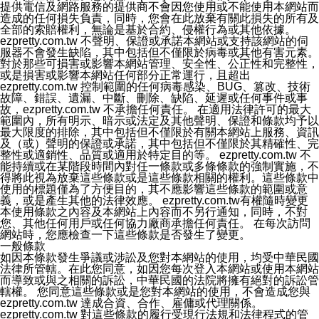
提供電信及網路服務的提供商不會因您使用或不能使用本網站而
造成的任何損失負責，同時，您會在此放棄有關此損失的所有及
全部的索賠權利，無論是基於合約、侵權行為或其他依據。
ezpretty.com.tw 不聲明、保證或承諾本網站或支持該網站的伺
服器不會發生缺陷，其中包括但不僅限於病毒或其他有害元素。
對於那些可損害或影響本網站管理、安全性、公正性和完整性，
或是損害或影響本網站任何部分正常運行，且超出
ezpretty.com.tw 控制範圍的任何病毒感染、BUG、篡改、技術
故障、錯誤、遺漏、中斷、刪除、缺陷、延遲或任何事件或事
故，ezpretty.com.tw 不承擔任何責任。 在適用法律許可的最大
範圍內，所有明示、暗示或法定及其他聲明、保證和條款均予以
最大限度的排除，其中包括但不僅限於有關本網站上服務、資訊
及（或）聲明的保證或承諾，其中包括但不僅限於其精確性、完
整性或適銷性、品質或適用於特定目的等。 ezpretty.com.tw 不
能持續或在某階段時間內對任一條款或多條條款的強制實施，不
得將此視為放棄這些條款或是這些條款相關的權利。這些條款中
使用的標題僅為了方便目的，其不應影響這些條款的範圍或意
義，或是產生其他的法律效應。 ezpretty.com.tw有權隨時變更
本使用條款之內容及本網站上內容而不另行通知，同時，不對
您、其他任何用戶或任何協力廠商承擔任何責任。 在每次訪問
網站時，您應檢查一下這些條款是否發生了變更。
一般條款
如因本條款發生爭議或涉訟及您對本網站的使用，均受中華民國
法律所管轄。在此您同意，如因您每次登入本網站或使用本網站
而導致或與之相關的訴訟，中華民國的法院將擁有絕對的訴訟管
轄權。 您同意這些條款或是您對本網站的使用，不會造成您與
ezpretty.com.tw 達成合資、合作、雇傭或代理關係。
ezpretty.com.tw 對這些條款的履行受現行法規和法律程式的管