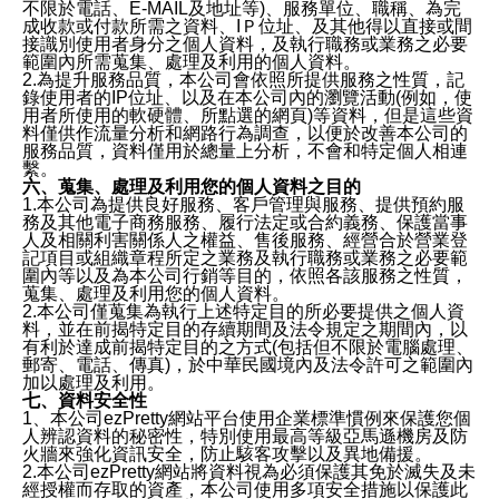
不限於電話、E-MAIL及地址等)、服務單位、職稱、為完
成收款或付款所需之資料、IＰ位址、及其他得以直接或間
接識別使用者身分之個人資料，及執行職務或業務之必要
範圍內所需蒐集、處理及利用的個人資料。
2.為提升服務品質，本公司會依照所提供服務之性質，記
錄使用者的IP位址、以及在本公司內的瀏覽活動(例如，使
用者所使用的軟硬體、所點選的網頁)等資料，但是這些資
料僅供作流量分析和網路行為調查，以便於改善本公司的
服務品質，資料僅用於總量上分析，不會和特定個人相連
繫。
六、蒐集、處理及利用您的個人資料之目的
1.本公司為提供良好服務、客戶管理與服務、提供預約服
務及其他電子商務服務、履行法定或合約義務、保護當事
人及相關利害關係人之權益、售後服務、經營合於營業登
記項目或組織章程所定之業務及執行職務或業務之必要範
圍內等以及為本公司行銷等目的，依照各該服務之性質，
蒐集、處理及利用您的個人資料。
2.本公司僅蒐集為執行上述特定目的所必要提供之個人資
料，並在前揭特定目的存續期間及法令規定之期間內，以
有利於達成前揭特定目的之方式(包括但不限於電腦處理、
郵寄、電話、傳真)，於中華民國境內及法令許可之範圍內
加以處理及利用。
七、資料安全性
1、本公司ezPretty網站平台使用企業標準慣例來保護您個
人辨認資料的秘密性，特別使用最高等級亞馬遜機房及防
火牆來強化資訊安全，防止駭客攻擊以及異地備援。
2.本公司ezPretty網站將資料視為必須保護其免於滅失及未
經授權而存取的資產，本公司使用多項安全措施以保護此