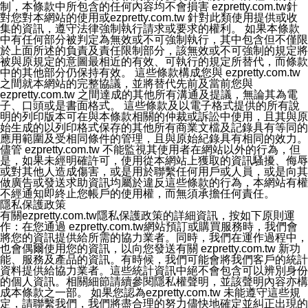
制，本條款中所包含的任何內容均不會損害 ezpretty.com.tw針
對您對本網站的使用或ezpretty.com.tw 針對此類使用提供或收
集的資訊，遵守法律強制執行請求或要求的權利。 如果本條款
中有任何部分被判定為無效或不可強制執行，其中包含但不僅限
於上面所述的負責及責任限制部分，該無效或不可強制的規定將
被與原規定的意圖最相近的有效、可執行的規定所替代，而條款
中的其他部分仍保持有效。 這些條款構成您與 ezpretty.com.tw
之間就本網站的完整協議，並將替代先前及當前您與
ezpretty.com.tw 之間達成的其他所有溝通及提議，無論其為電
子、口頭或是書面格式。 這些條款及以電子格式提供的所有說
明的列印版本可在與本條款相關的仲裁或訴訟中使用，且其與原
始生成的以列印格式保存的其他所有商業文檔及記錄具有等同的
應用範圍及受相同條件的管理，且與原始紀錄具有相同的效力。
儘管 ezpretty.com.tw 不能監視其使用者在網站以外的行為，但
是，如果未經明確許可，使用從本網站上獲取的資訊騷擾、侮辱
或對其他人造成傷害，或是用於聯繫任何用戶或人員，或是向其
做廣告或發送求助資訊均屬於違反這些條款的行為，本網站有權
不經通知即終止您帳戶的使用權，而無須承擔任何責任。
隱私保護政策
有關ezpretty.com.tw隱私保護政策的詳細資訊，按如下原則運
作：在您通過 ezpretty.com.tw網站預訂或購買服務時，我們會
將您的資訊提供給所需的協力業者。同時，我們在運作過程中，
也會偶爾使用您的資訊，以向您發送有關 ezpretty.com.tw 新功
能、服務及產品的資訊。有時候，我們可能會將我們客戶的統計
資料提供給協力業者。這些統計資訊中絕不會包含可以辨別身份
的個人資訊。相關細節請續參閱隱私權聲明，並該聲明內容亦構
成本條款之一部。 如果您認為ezpretty.com.tw 未能遵守這些規
定，請聯繫我們，我們將盡合理的努力儘快地確定並糾正出現的