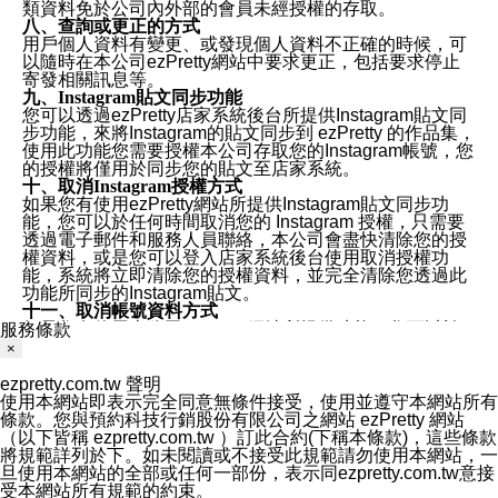
類資料免於公司內外部的會員未經授權的存取。
八、查詢或更正的方式
用戶個人資料有變更、或發現個人資料不正確的時候，可
以隨時在本公司ezPretty網站中要求更正，包括要求停止
寄發相關訊息等。
九、Instagram貼文同步功能
您可以透過ezPretty店家系統後台所提供Instagram貼文同
步功能，來將Instagram的貼文同步到 ezPretty 的作品集，
使用此功能您需要授權本公司存取您的Instagram帳號，您
的授權將僅用於同步您的貼文至店家系統。
十、取消Instagram授權方式
如果您有使用ezPretty網站所提供Instagram貼文同步功
能，您可以於任何時間取消您的 Instagram 授權，只需要
透過電子郵件和服務人員聯絡，本公司會盡快清除您的授
權資料，或是您可以登入店家系統後台使用取消授權功
能，系統將立即清除您的授權資料，並完全清除您透過此
功能所同步的Instagram貼文。
十一、取消帳號資料方式
如果您有使用本公司ezPretty網站所提供功能，您可以於
服務條款
任何時間取消您的帳號或是資料，只需要透過電子郵件( e-
×
mail:
[email protected]
)和服務人員聯絡，本公司會盡快清
除您的帳號和相關資料。
ezpretty.com.tw 聲明
十二、隱私權聲明的更新
使用本網站即表示完全同意無條件接受，使用並遵守本網站所有
本公司將不定時更新隱私權聲明，以反映服務的變更和顧
條款。您與預約科技行銷股份有限公司之網站 ezPretty 網站
客的意見反應。當本公司更新此隱私權聲明，您將在
（以下皆稱 ezpretty.com.tw ）訂此合約(下稱本條款)，這些條款
ezPretty網站 首頁上看到隱私權聲明連結旁的 "updated"
將規範詳列於下。如未閱讀或不接受此規範請勿使用本網站，一
註記。如果聲明的內容有所變更，或是處理您個人資訊的
旦使用本網站的全部或任何一部份，表示同ezpretty.com.tw意接
方式有所變動，本公司一定會先更新隱私權聲明才會接著
受本網站所有規範的約束。