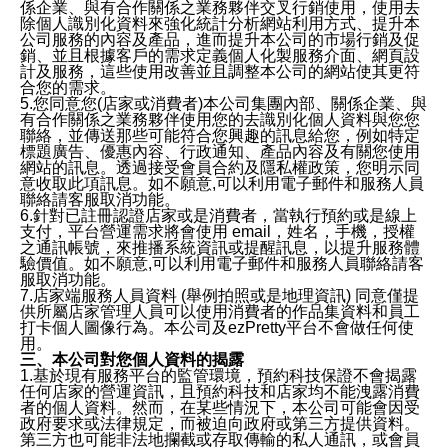
係企業、與有合作關係之業務夥伴交叉行銷使用，使用去
除個人識別化資料來強化統計分析網站利用方式、提升本
公司服務的內容及產品，進而提升本公司的市場行銷及促
銷、並且根據客戶的需求定義個人化製服務介面、網頁設
計及服務，這些使用改善並且調整本公司的網站使其更符
合您的需求。
5.您同意您(店家或消費者)本公司集團內部、關係企業、與
有合作關係之業務夥伴使用您的去識別化個人資料與您您
聯絡，並傳送那些可能符合您興趣的訊息給您，例如特定
標題廣告、優惠內容、行政通知、產品內容及有關您使用
網站的訊息。透過接受會員合約及隱私權政策，您明示同
意收取此項訊息。如不願意,可以利用電子郵件和服務人員
聯絡請客服取消功能。
6.針對已註冊認證店家或是消費者，當執行預約或是線上
支付，平台營運需求將會使用 email，姓名，手機，授權
之通訊帳號，來推播系統資訊或提醒訊息，以提升服務體
驗價值。如不願意,可以利用電子郵件和服務人員聯絡請客
服取消功能。
7.店家端服務人員資料 (舉例拍照或是地理資訊) 同意僅提
供所屬店家管理人員可以使用消費者的作品集資料和員工
打卡個人圖像行為。本公司及ezPretty平台不會做任何使
用。
三、本公司對您個人資料的揭露
1.基於現有服務平台的監管環境，預約科技保證不會揭露
任何店家的營運資訊，且預約科技和店家均不能洩露消費
者的個人資料。然而，在某些情況下，本公司可能會因受
政府要求或法律規定，而被迫向政府或第三方提供資料。
第三方也可能非法地攔截或存取傳輸的私人通訊，或會員