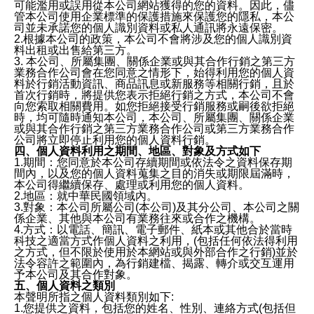
可能濫用或誤用從本公司網站獲得的您的資料。因此，儘
管本公司使用企業標準的保護措施來保護您的隱私，本公
司並未承諾您的個人識別資料或私人通訊將永遠保密。
2.根據本公司的政策，本公司不會將涉及您的個人識別資
料出租或出售給第三方。
3. 本公司、所屬集團、關係企業或與其合作行銷之第三方
業務合作公司會在您同意之情形下，始得利用您的個人資
料於行銷活動資訊、商品訊息或新服務等相關行銷，且於
首次行銷時，將提供您表示拒絕行銷之方式，本公司不會
向您索取相關費用。如您拒絕接受行銷服務或嗣後欲拒絕
時，均可隨時通知本公司，本公司、所屬集團、關係企業
或與其合作行銷之第三方業務合作公司或第三方業務合作
公司將立即停止利用您的個人資料行銷。
四、個人資料利用之期間、地區、對象及方式如下
1.期間：您同意於本公司存續期間或依法令之資料保存期
間內，以及您的個人資料蒐集之目的消失或期限屆滿時，
本公司得繼續保存、處理或利用您的個人資料。
2.地區：就中華民國領域內。
3.對象：本公司所屬公司(本公司)及其分公司、本公司之關
係企業、其他與本公司有業務往來或合作之機構。
4.方式：以電話、簡訊、電子郵件、紙本或其他合於當時
科技之適當方式作個人資料之利用，(包括任何依法得利用
之方式，但不限於使用於本網站或與外部合作之行銷)並於
法令容許之範圍內，為行銷建檔、揭露、轉介或交互運用
予本公司及其合作對象。
五、個人資料之類別
本聲明所指之個人資料類別如下:
1.您提供之資料，包括您的姓名、性別、連絡方式(包括但