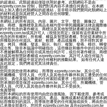
4.點選「LINE通知型訊息」
的超連結。此類超連結僅提供用於參考。此類網站不是由
5.開關「接收LINE通知型訊息」
ezpretty.com.tw 控制，我們對其內容不承擔任何責任。在本網
❗️關閉「接收通知型訊息」後，將不會接收到來自任何企業
站上加入通往此類網站的超連結，並非暗示我們贊同此類網站上
官方帳號或認證官方帳號的通知型訊息。
的材料或是與其經營人之間存在任何聯繫。
智慧財產權聲明
本網站上的所有資訊、內容、圖片、文字、聲音、圖像22、按
鈕、商標、服務標章及商品名稱均受中華民國國家法律及國際條
約中所包含的著作權法、商標法及其他智慧財產權法的保護。
ezpretty.com.tw或其許可人（視情況而定）保留有這些素材中所
包含的所有權利，所有權、權益及智慧財產權。對於從本網站上
所獲取的任何資訊、素材、軟體、產品或服務，您不得對其更
改、拷貝、傳播、發送、顯示、執行、複製、發佈、模仿、轉發
或出售。除非本協議中明確指出，這些條款和條件中的任何內容
不應被解釋為任何暗示或其他任何許可，或任何著作權法、商標
法或其他智慧財產權或 ezpretty.com.tw、其許可人或任何協力
廠商的業主權益中規定的任何權利的推斷結果。 如有任何人違
反此規定，我們將追究其法律責任。
賠償
您同意因您使用本網站，而導致 ezpretty.com.tw、其分公司、
所屬機構、管理人員、代理人及其他合作夥伴和員工遭受的任何
損失、責任及協力廠商的任何索賠或要求（包括律師費），將由
您承擔賠償並保證 ezpretty.com.tw、其分公司、所屬機構、管
理人員、代理人及其他合作夥伴和員工不受損失。
免責聲明
您對本網站的所有使用均由您自擔風險。 因下載使用、參考或
依賴本網站上所提供的資訊、產品、服務或素材或通過使用本網
站而獲取到的資訊，而導致您遭受的任何風險或損失，將由您自
己承擔全部責任。您同意 ezpretty.com.tw 及向ezpretty.com.tw