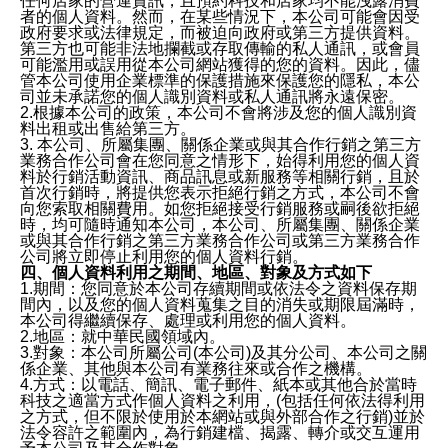
任何店家的營運資訊，且預約科技和店家均不能洩露消費
者的個人資料。然而，在某些情況下，本公司可能會因受
政府要求或法律規定，而被迫向政府或第三方提供資料。
第三方也可能非法地攔截或存取傳輸的私人通訊，或會員
可能濫用或誤用從本公司網站獲得的您的資料。因此，儘
管本公司使用企業標準的保護措施來保護您的隱私，本公
司並未承諾您的個人識別資料或私人通訊將永遠保密。
2.根據本公司的政策，本公司不會將涉及您的個人識別資
料出租或出售給第三方。
3. 本公司、所屬集團、關係企業或與其合作行銷之第三方
業務合作公司會在您同意之情形下，始得利用您的個人資
料於行銷活動資訊、商品訊息或新服務等相關行銷，且於
首次行銷時，將提供您表示拒絕行銷之方式，本公司不會
向您索取相關費用。如您拒絕接受行銷服務或嗣後欲拒絕
時，均可隨時通知本公司，本公司、所屬集團、關係企業
或與其合作行銷之第三方業務合作公司或第三方業務合作
公司將立即停止利用您的個人資料行銷。
四、個人資料利用之期間、地區、對象及方式如下
1.期間：您同意於本公司存續期間或依法令之資料保存期
間內，以及您的個人資料蒐集之目的消失或期限屆滿時，
本公司得繼續保存、處理或利用您的個人資料。
2.地區：就中華民國領域內。
3.對象：本公司所屬公司(本公司)及其分公司、本公司之關
係企業、其他與本公司有業務往來或合作之機構。
4.方式：以電話、簡訊、電子郵件、紙本或其他合於當時
科技之適當方式作個人資料之利用，(包括任何依法得利用
之方式，但不限於使用於本網站或與外部合作之行銷)並於
法令容許之範圍內，為行銷建檔、揭露、轉介或交互運用