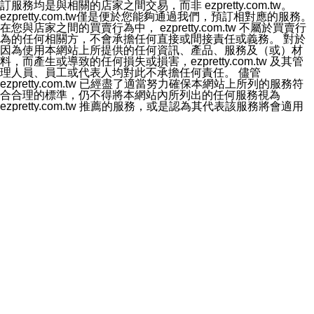
人辨認資料的秘密性，特別使用最高等級亞馬遜機房及防
訂服務均是與相關的店家之間交易，而非 ezpretty.com.tw。
火牆來強化資訊安全，防止駭客攻擊以及異地備援。
ezpretty.com.tw僅是便於您能夠通過我們，預訂相對應的服務。
2.本公司ezPretty網站將資料視為必須保護其免於滅失及未
在您與店家之間的買賣行為中， ezpretty.com.tw 不屬於買賣行
經授權而存取的資產，本公司使用多項安全措施以保護此
為的任何相關方，不會承擔任何直接或間接責任或義務。 對於
類資料免於公司內外部的會員未經授權的存取。
因為使用本網站上所提供的任何資訊、產品、服務及（或）材
八、查詢或更正的方式
料，而產生或導致的任何損失或損害，ezpretty.com.tw 及其管
用戶個人資料有變更、或發現個人資料不正確的時候，可
理人員、員工或代表人均對此不承擔任何責任。 儘管
以隨時在本公司ezPretty網站中要求更正，包括要求停止
ezpretty.com.tw 已經盡了適當努力確保本網站上所列的服務符
寄發相關訊息等。
合合理的標準，仍不得將本網站內所列出的任何服務視為
九、Instagram貼文同步功能
ezpretty.com.tw 推薦的服務，或是認為其代表該服務將會適用
您可以透過ezPretty店家系統後台所提供Instagram貼文同
於該用戶。如果該服務不適用於您，ezpretty.com.tw 將對此不
步功能，來將Instagram的貼文同步到 ezPretty 的作品集，
承擔任何責任。
使用此功能您需要授權本公司存取您的Instagram帳號，您
網站使用者的守法義務及承諾
的授權將僅用於同步您的貼文至店家系統。
本條款構成您與 ezPretty 間之有效契約。 本條款中如有一部無
十、取消Instagram授權方式
效時，不影響其他條款之效力。 本條款如有未盡之處，雙方均
如果您有使用ezPretty網站所提供Instagram貼文同步功
應依誠實信用、平等互惠原則，共商解決之道。
能，您可以於任何時間取消您的 Instagram 授權，只需要
年齡和責任
透過電子郵件和服務人員聯絡，本公司會盡快清除您的授
你向 ezpretty.com.tw您確認您已經達到使用本網站的合法年
權資料，或是您可以登入店家系統後台使用取消授權功
齡。可以針對您在使用本網站時產生的任何責任，形成有約束力
能，系統將立即清除您的授權資料，並完全清除您透過此
的法律責任。您理解使用本網站時及他人使用您的登錄資訊使用
功能所同步的Instagram貼文。
本網站時所產生的交易責任。
十一、取消帳號資料方式
網站連結
如果您有使用本公司ezPretty網站所提供功能，您可以於
本網站可能包含有通往ezpretty.com.tw以外的其他方所運營網站
任何時間取消您的帳號或是資料，只需要透過電子郵件( e-
的超連結。此類超連結僅提供用於參考。此類網站不是由
mail:
[email protected]
)和服務人員聯絡，本公司會盡快清
ezpretty.com.tw 控制，我們對其內容不承擔任何責任。在本網
除您的帳號和相關資料。
站上加入通往此類網站的超連結，並非暗示我們贊同此類網站上
十二、隱私權聲明的更新
的材料或是與其經營人之間存在任何聯繫。
本公司將不定時更新隱私權聲明，以反映服務的變更和顧
智慧財產權聲明