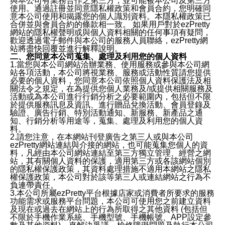
與本公司有業務合作之第三方，並可能被本公司及第三方
使用。通過註冊並同意隱私權政策和會員合約，您明確同
意本公司使用和揭露您的個人識別資料。本隱私權政策已
合併並與會員合約的條款相一致。 如果用戶對於ezPretty
網站的隱私權聲明或與個人資料相關的任何事項有疑問，
歡迎透過電子郵件與本公司的服務人員聯絡，ezPretty網
站將盡快回覆並進行解釋說明。
二、您同意本公司蒐集、處理及利用您的個人資料
1.當您與本公司網站洽辦業務、使用服務或參與本公司網
站各項活動，本公司將視業務、服務或活動性質請您提供
必要的個人資料，您同意本公司依照個人資料保護法及相
關法令之規定，在為提供您個人業務及/或提供相關服務及
活動或為本公司進行行銷分析之必要範圍內，包括但不限
於提供服務訊息及資訊、進行贈品兌換活動、會員登錄及
驗證、廣告行銷、特別活動通知、新服務、新產品之通
知、行銷分析等用途等，蒐集、處理及利用您的個人資
料。
2.請您注意，在本網站刊登廣告之第三人或與本公司
ezPretty網站連結與介接的網站，也可能蒐集您個人的資
料，凡經由本公司網站連結至第三方獨立管理、經營之網
站，其有關個人資料的保護，適用第三方或各該網站個別
的隱私權保護政策，其資料處理措施不適用本網站之隱私
權保護政策，本公司對於該等第三人或連結網站之行為不
負連帶責任。
3.本公司所屬ezPretty平台根據店家或消費者所要求的服務
功能需求或服務平台問題，本公司可使用您之前建立資料
及現在或過去在網站上的行為所取得之其他資料 (包括但
不限於手機作業系統、手機型號、手機帳號、APP設定參