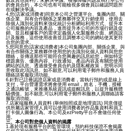
數及其他資料)，來解決爭議、檢修障礙問題及執行本公司
的會員合約，本公司也有可能檢視多個會員以確認問題所
在或解決爭議。
4.您(店家或消費者)同意本公司之營運平台、集團內部、關
係企業、與有合作關係之業務夥伴交叉行銷使用，使用去
除個人識別化資料來強化統計分析網站利用方式、提升本
公司服務的內容及產品，進而提升本公司的市場行銷及促
銷、並且根據客戶的需求定義個人化製服務介面、網頁設
計及服務，這些使用改善並且調整本公司的網站使其更符
合您的需求。
5.您同意您(店家或消費者)本公司集團內部、關係企業、與
有合作關係之業務夥伴使用您的去識別化個人資料與您您
聯絡，並傳送那些可能符合您興趣的訊息給您，例如特定
標題廣告、優惠內容、行政通知、產品內容及有關您使用
網站的訊息。透過接受會員合約及隱私權政策，您明示同
意收取此項訊息。如不願意,可以利用電子郵件和服務人員
聯絡請客服取消功能。
6.針對已註冊認證店家或是消費者，當執行預約或是線上
支付，平台營運需求將會使用 email，姓名，手機，授權
之通訊帳號，來推播系統資訊或提醒訊息，以提升服務體
驗價值。如不願意,可以利用電子郵件和服務人員聯絡請客
服取消功能。
7.店家端服務人員資料 (舉例拍照或是地理資訊) 同意僅提
供所屬店家管理人員可以使用消費者的作品集資料和員工
打卡個人圖像行為。本公司及ezPretty平台不會做任何使
用。
三、本公司對您個人資料的揭露
1.基於現有服務平台的監管環境，預約科技保證不會揭露