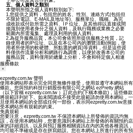
予本公司及其合作對象。
五、個人資料之類別
本聲明所指之個人資料類別如下:
1.您提供之資料，包括您的姓名、性別、連絡方式(包括但
不限於電話、E-MAIL及地址等)、服務單位、職稱、為完
成收款或付款所需之資料、IＰ位址、及其他得以直接或間
接識別使用者身分之個人資料，及執行職務或業務之必要
範圍內所需蒐集、處理及利用的個人資料。
2.為提升服務品質，本公司會依照所提供服務之性質，記
錄使用者的IP位址、以及在本公司內的瀏覽活動(例如，使
用者所使用的軟硬體、所點選的網頁)等資料，但是這些資
料僅供作流量分析和網路行為調查，以便於改善本公司的
服務品質，資料僅用於總量上分析，不會和特定個人相連
繫。
服務條款
六、蒐集、處理及利用您的個人資料之目的
×
1.本公司為提供良好服務、客戶管理與服務、提供預約服
務及其他電子商務服務、履行法定或合約義務、保護當事
ezpretty.com.tw 聲明
人及相關利害關係人之權益、售後服務、經營合於營業登
使用本網站即表示完全同意無條件接受，使用並遵守本網站所有
記項目或組織章程所定之業務及執行職務或業務之必要範
條款。您與預約科技行銷股份有限公司之網站 ezPretty 網站
圍內等以及為本公司行銷等目的，依照各該服務之性質，
（以下皆稱 ezpretty.com.tw ）訂此合約(下稱本條款)，這些條款
蒐集、處理及利用您的個人資料。
將規範詳列於下。如未閱讀或不接受此規範請勿使用本網站，一
2.本公司僅蒐集為執行上述特定目的所必要提供之個人資
旦使用本網站的全部或任何一部份，表示同ezpretty.com.tw意接
料，並在前揭特定目的存續期間及法令規定之期間內，以
受本網站所有規範的約束。
有利於達成前揭特定目的之方式(包括但不限於電腦處理、
免責規範
郵寄、電話、傳真)，於中華民國境內及法令許可之範圍內
您要注意，ezpretty.com.tw 不保證本網站上所發佈的資訊均無
加以處理及利用。
誤，在使用本網站時，您要意識到本網站上所發佈的有關預約店
七、資料安全性
家的詳細資訊，以及與預訂服務相關資訊在內的其他各種資訊，
1、本公司ezPretty網站平台使用企業標準慣例來保護您個
均可能不準確或是存在拼寫錯誤。您在本網站上所進行的所有預