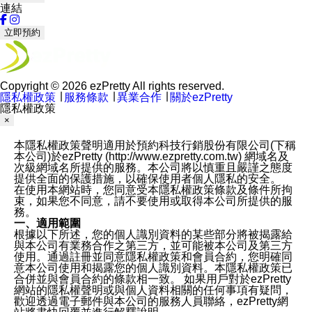
連結
立即預約
Copyright © 2026 ezPretty All rights reserved.
隱私權政策
∣
服務條款
∣
異業合作
∣
關於ezPretty
隱私權政策
×
本隱私權政策聲明適用於預約科技行銷股份有限公司(下稱
本公司)於ezPretty (http://www.ezpretty.com.tw) 網域名及
次級網域名所提供的服務。本公司將以慎重且嚴謹之態度
提供全面的保護措施，以確保使用者個人隱私的安全。
在使用本網站時，您同意受本隱私權政策條款及條件所拘
束，如果您不同意，請不要使用或取得本公司所提供的服
務。
一、適用範圍
根據以下所述，您的個人識別資料的某些部分將被揭露給
與本公司有業務合作之第三方，並可能被本公司及第三方
使用。通過註冊並同意隱私權政策和會員合約，您明確同
意本公司使用和揭露您的個人識別資料。本隱私權政策已
合併並與會員合約的條款相一致。 如果用戶對於ezPretty
網站的隱私權聲明或與個人資料相關的任何事項有疑問，
歡迎透過電子郵件與本公司的服務人員聯絡，ezPretty網