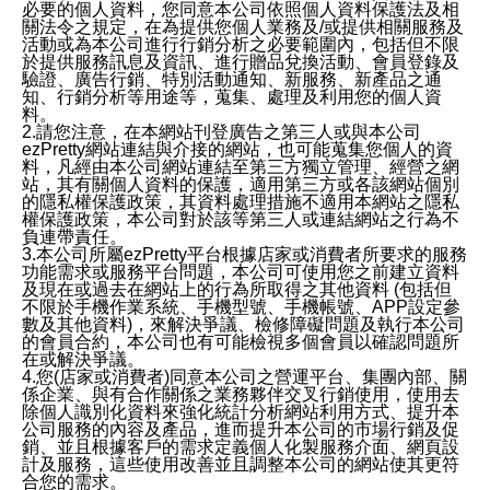
必要的個人資料，您同意本公司依照個人資料保護法及相
關法令之規定，在為提供您個人業務及/或提供相關服務及
活動或為本公司進行行銷分析之必要範圍內，包括但不限
於提供服務訊息及資訊、進行贈品兌換活動、會員登錄及
驗證、廣告行銷、特別活動通知、新服務、新產品之通
知、行銷分析等用途等，蒐集、處理及利用您的個人資
料。
2.請您注意，在本網站刊登廣告之第三人或與本公司
ezPretty網站連結與介接的網站，也可能蒐集您個人的資
料，凡經由本公司網站連結至第三方獨立管理、經營之網
站，其有關個人資料的保護，適用第三方或各該網站個別
的隱私權保護政策，其資料處理措施不適用本網站之隱私
權保護政策，本公司對於該等第三人或連結網站之行為不
負連帶責任。
3.本公司所屬ezPretty平台根據店家或消費者所要求的服務
功能需求或服務平台問題，本公司可使用您之前建立資料
及現在或過去在網站上的行為所取得之其他資料 (包括但
不限於手機作業系統、手機型號、手機帳號、APP設定參
數及其他資料)，來解決爭議、檢修障礙問題及執行本公司
的會員合約，本公司也有可能檢視多個會員以確認問題所
在或解決爭議。
4.您(店家或消費者)同意本公司之營運平台、集團內部、關
係企業、與有合作關係之業務夥伴交叉行銷使用，使用去
除個人識別化資料來強化統計分析網站利用方式、提升本
公司服務的內容及產品，進而提升本公司的市場行銷及促
銷、並且根據客戶的需求定義個人化製服務介面、網頁設
計及服務，這些使用改善並且調整本公司的網站使其更符
合您的需求。