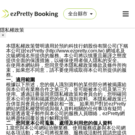
隱私權政策
×
本隱私權政策聲明適用於預約科技行銷股份有限公司(下稱
本公司)於ezPretty (http://www.ezpretty.com.tw) 網域名及
次級網域名所提供的服務。本公司將以慎重且嚴謹之態度
提供全面的保護措施，以確保使用者個人隱私的安全。
在使用本網站時，您同意受本隱私權政策條款及條件所拘
束，如果您不同意，請不要使用或取得本公司所提供的服
務。
一、適用範圍
根據以下所述，您的個人識別資料的某些部分將被揭露給
與本公司有業務合作之第三方，並可能被本公司及第三方
使用。通過註冊並同意隱私權政策和會員合約，您明確同
意本公司使用和揭露您的個人識別資料。本隱私權政策已
合併並與會員合約的條款相一致。 如果用戶對於ezPretty
網站的隱私權聲明或與個人資料相關的任何事項有疑問，
歡迎透過電子郵件與本公司的服務人員聯絡，ezPretty網
站將盡快回覆並進行解釋說明。
二、您同意本公司蒐集、處理及利用您的個人資料
1.當您與本公司網站洽辦業務、使用服務或參與本公司網
站各項活動，本公司將視業務、服務或活動性質請您提供