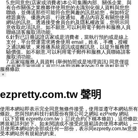
5.您同意您(店家或消費者)本公司集團內部、關係企業、與
有合作關係之業務夥伴使用您的去識別化個人資料與您您
聯絡，並傳送那些可能符合您興趣的訊息給您，例如特定
標題廣告、優惠內容、行政通知、產品內容及有關您使用
網站的訊息。透過接受會員合約及隱私權政策，您明示同
意收取此項訊息。如不願意,可以利用電子郵件和服務人員
聯絡請客服取消功能。
6.針對已註冊認證店家或是消費者，當執行預約或是線上
支付，平台營運需求將會使用 email，姓名，手機，授權
之通訊帳號，來推播系統資訊或提醒訊息，以提升服務體
驗價值。如不願意,可以利用電子郵件和服務人員聯絡請客
服取消功能。
7.店家端服務人員資料 (舉例拍照或是地理資訊) 同意僅提
供所屬店家管理人員可以使用消費者的作品集資料和員工
服務條款
打卡個人圖像行為。本公司及ezPretty平台不會做任何使
×
用。
三、本公司對您個人資料的揭露
1.基於現有服務平台的監管環境，預約科技保證不會揭露
ezpretty.com.tw 聲明
任何店家的營運資訊，且預約科技和店家均不能洩露消費
者的個人資料。然而，在某些情況下，本公司可能會因受
政府要求或法律規定，而被迫向政府或第三方提供資料。
第三方也可能非法地攔截或存取傳輸的私人通訊，或會員
使用本網站即表示完全同意無條件接受，使用並遵守本網站所有
可能濫用或誤用從本公司網站獲得的您的資料。因此，儘
條款。您與預約科技行銷股份有限公司之網站 ezPretty 網站
管本公司使用企業標準的保護措施來保護您的隱私，本公
（以下皆稱 ezpretty.com.tw ）訂此合約(下稱本條款)，這些條款
司並未承諾您的個人識別資料或私人通訊將永遠保密。
將規範詳列於下。如未閱讀或不接受此規範請勿使用本網站，一
2.根據本公司的政策，本公司不會將涉及您的個人識別資
旦使用本網站的全部或任何一部份，表示同ezpretty.com.tw意接
料出租或出售給第三方。
受本網站所有規範的約束。
3. 本公司、所屬集團、關係企業或與其合作行銷之第三方