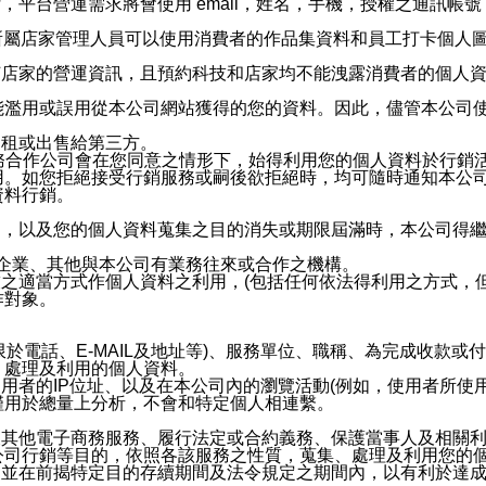
，平台營運需求將會使用 email，姓名，手機，授權之通訊
供所屬店家管理人員可以使用消費者的作品集資料和員工打卡個人圖像
何店家的營運資訊，且預約科技和店家均不能洩露消費者的個人
能濫用或誤用從本公司網站獲得的您的資料。因此，儘管本公司
出租或出售給第三方。
業務合作公司會在您同意之情形下，始得利用您的個人資料於行銷
用。如您拒絕接受行銷服務或嗣後欲拒絕時，均可隨時通知本公
資料行銷。
內，以及您的個人資料蒐集之目的消失或期限屆滿時，本公司得
係企業、其他與本公司有業務往來或合作之機構。
技之適當方式作個人資料之利用，(包括任何依法得利用之方式，
作對象。
限於電話、E-MAIL及地址等)、服務單位、職稱、為完成收款
、處理及利用的個人資料。
使用者的IP位址、以及在本公司內的瀏覽活動(例如，使用者所使
僅用於總量上分析，不會和特定個人相連繫。
及其他電子商務服務、履行法定或合約義務、保護當事人及相關
公司行銷等目的，依照各該服務之性質，蒐集、處理及利用您的
，並在前揭特定目的存續期間及法令規定之期間內，以有利於達成