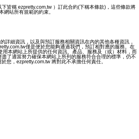
ezpretty.com.tw ）訂此合約(下稱本條款)，這些條款將
接受本網站所有規範的約束。
約店家的詳細資訊，以及與預訂服務相關資訊在內的其他各種資訊，
etty.com.tw僅是便於您能夠通過我們，預訂相對應的服務。在
對於因為使用本網站上所提供的任何資訊、產品、服務及（或）材料，而
m.tw 已經盡了適當努力確保本網站上所列的服務符合合理的標準，仍不
ezpretty.com.tw 將對此不承擔任何責任。
均應依誠實信用、平等互惠原則，共商解決之道。
力的法律責任。您理解使用本網站時及他人使用您的登錄資訊使用本