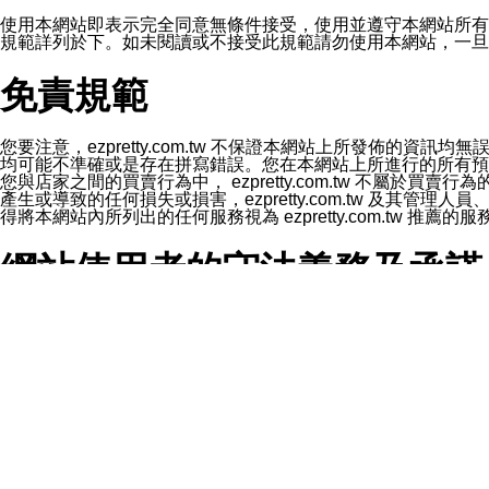
1.LINE 帳號設定的電話號碼與本公司/本服務所傳來的電話
2.該 LINE 帳號已在 LINE APP 設定中，同意接收通知型訊
使用本網站即表示完全同意無條件接受，使用並遵守本網站所有條款。您與
3.LINE 帳號未封鎖傳送訊息之 LINE 官方帳號。
規範詳列於下。如未閱讀或不接受此規範請勿使用本網站，一旦使用本
欲變更通知型訊息的設定，操作如下：
1.點選「主頁」＞「設定」
免責規範
2.點選「隱私設定」
3.點選「提供使用資料」
4.點選「LINE通知型訊息」
5.開關「接收LINE通知型訊息」
您要注意，ezpretty.com.tw 不保證本網站上所發佈
❗️關閉「接收通知型訊息」後，將不會接收到來自任何企業
均可能不準確或是存在拼寫錯誤。您在本網站上所進行的所有預訂服務均是與
您與店家之間的買賣行為中， ezpretty.com.tw 不
產生或導致的任何損失或損害，ezpretty.com.tw 及其管理
得將本網站內所列出的任何服務視為 ezpretty.com.tw 推
網站使用者的守法義務及承諾
本條款構成您與 ezPretty 間之有效契約。 本條款中如
年齡和責任
你向 ezpretty.com.tw您確認您已經達到使用本網站
網站時所產生的交易責任。