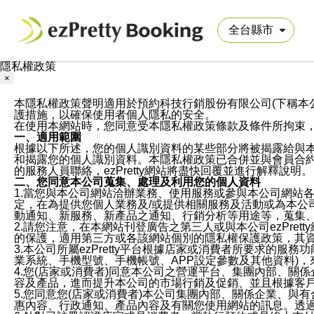
隱私權政策
×
本隱私權政策聲明適用於預約科技行銷股份有限公司(下稱本公司)於ezP
護措施，以確保使用者個人隱私的安全。
在使用本網站時，您同意受本隱私權政策條款及條件所拘束
一、適用範圍
根據以下所述，您的個人識別資料的某些部分將被揭露給與
和揭露您的個人識別資料。本隱私權政策已合併並與會員合約的
的服務人員聯絡，ezPretty網站將盡快回覆並進行解釋說明。
二、您同意本公司蒐集、處理及利用您的個人資料
1.當您與本公司網站洽辦業務、使用服務或參與本公司網站
定，在為提供您個人業務及/或提供相關服務及活動或為本
動通知、新服務、新產品之通知、行銷分析等用途等，蒐集
2.請您注意，在本網站刊登廣告之第三人或與本公司ezPr
的保護，適用第三方或各該網站個別的隱私權保護政策，其
3.本公司所屬ezPretty平台根據店家或消費者所要求的
業系統、手機型號、手機帳號、APP設定參數及其他資料)
4.您(店家或消費者)同意本公司之營運平台、集團內部、
容及產品，進而提升本公司的市場行銷及促銷、並且根據客
5.您同意您(店家或消費者)本公司集團內部、關係企業、
惠內容、行政通知、產品內容及有關您使用網站的訊息。透過