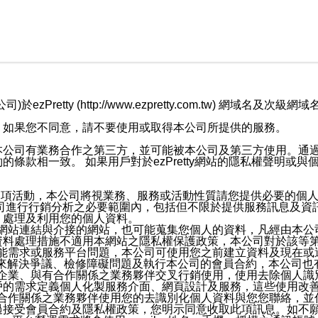
retty (http://www.ezpretty.com.tw) 網
，如果您不同意，請不要使用或取得本公司所提供的服務。
本公司有業務合作之第三方，並可能被本公司及第三方使用。通
條款相一致。 如果用戶對於ezPretty網站的隱私權聲明或
各項活動，本公司將視業務、服務或活動性質請您提供必要的個
公司進行行銷分析之必要範圍內，包括但不限於提供服務訊息及資
、處理及利用您的個人資料。
etty網站連結與介接的網站，也可能蒐集您個人的資料，凡經由
資料處理措施不適用本網站之隱私權保護政策，本公司對於該等
服務功能需求或服務平台問題，本公司可使用您之前建立資料及現在
，來解決爭議、檢修障礙問題及執行本公司的會員合約，本公司
關係企業、與有合作關係之業務夥伴交叉行銷使用，使用去除個人
戶的需求定義個人化製服務介面、網頁設計及服務，這些使用改
與有合作關係之業務夥伴使用您的去識別化個人資料與您您聯絡，
接受會員合約及隱私權政策，您明示同意收取此項訊息。如不願