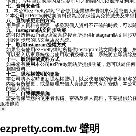
傳真)，於中華民國境內及法令許可之範圍內加以處理及利用
七、資料安全性
1、本公司ezPretty網站平台使用企業標準慣例來保護
2.本公司ezPretty網站將資料視為必須保護其免於滅
八、查詢或更正的方式
用戶個人資料有變更、或發現個人資料不正確的時候，可以隨時
九、Instagram貼文同步功能
您可以透過ezPretty店家系統後台所提供Instagram貼文同
用於同步您的貼文至店家系統。
十、取消Instagram授權方式
如果您有使用ezPretty網站所提供Instagram貼文同
可以登入店家系統後台使用取消授權功能，系統將立即清除您的
十一、取消帳號資料方式
如果您有使用本公司ezPretty網站所提供功能，您可以於任何
相關資料。
十二、隱私權聲明的更新
本公司將不定時更新隱私權聲明，以反映服務的變更和顧客的意見反
內容有所變更，或是處理您個人資訊的方式有所變動，本公司一
的個人資訊。
十三、自我保護措施
請妥善保管您的使用者名稱、密碼及個人資料，不要提供給
窗，以防止他人讀取您的個人資料、信件或進入所機關管理
服務條款
十四、傳送宣傳本站資訊或電子郵件之政策
×
您同意本公司網站，透過您所提供的郵件地址與您取得聯絡
停止接收這些資料或電子郵件。
十五、訊息通知
ezpretty.com.tw 聲明
本公司/本服務將以通知型訊息傳送重要訊息給您。即使未加
本公司/本服務傳送之通知型訊息以對您有效且重要的訊息為