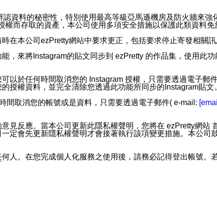
。
您個人辨認資料的秘密性，特別使用最高等級亞馬遜機房及防火牆來
失及未經授權而存取的資產，本公司使用多項安全措施以保護此類資料
在本公司ezPretty網站中要求更正，包括要求停止寄發相關
步功能，來將Instagram的貼文同步到 ezPretty 的作品集，使
步功能，您可以於任何時間取消您的 Instagram 授權，只需要
授權資料，並完全清除您透過此功能所同步的Instagram貼文
時間取消您的帳號或是資料，只需要透過電子郵件( e-mail:
[emai
應。當本公司更新此隱私權聲明，您將在 ezPretty網站 首頁
定會先更新隱私權聲明才會接著執行該項變更措施。本公司鼓勵您定
任何人。在您完成個人化服務之使用後，請務必記得登出帳號。
區。
並傳送或宣傳本網站各項服務之資料或電子郵件供您參考。您能
入本公司/本服務好友，您仍可接收到通知型訊息。
限，以廣告或其他目的的訊息皆不會被傳送。滿足以下三個條件