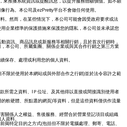
帳號，來推播系統資訊或提醒訊息，以提升服務體驗價值。如不願
行為。本公司及ezPretty平台不會做任何使用。
資料。然而，在某些情況下，本公司可能會因受政府要求或法
使用企業標準的保護措施來保護您的隱私，本公司並未承諾您
活動資訊、商品訊息或新服務等相關行銷，且於首次行銷時，
司，本公司、所屬集團、關係企業或與其合作行銷之第三方業
繼續保存、處理或利用您的個人資料。
但不限於使用於本網站或與外部合作之行銷)並於法令容許之範
或付款所需之資料、IＰ位址、及其他得以直接或間接識別使用者
用的軟硬體、所點選的網頁)等資料，但是這些資料僅供作流量
利害關係人之權益、售後服務、經營合於營業登記項目或組織
個人資料。
前揭特定目的之方式(包括但不限於電腦處理、郵寄、電話、