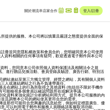
關於潮流串
店家合作
登入/註冊
域名及次級網域名所提供的服務。本公司將以慎重且嚴謹之態度提供全面的保
過註冊並同意隱私權政策和會員合約，您明確同意本公司使用
與個人資料相關的任何事項有疑問，歡迎透過電子郵件與本公司
人資料，您同意本公司依照個人資料保護法及相關法令之規
訊、進行贈品兌換活動、會員登錄及驗證、廣告行銷、特別活
本公司網站連結至第三方獨立管理、經營之網站，其有關個人資料
第三人或連結網站之行為不負連帶責任。
或過去在網站上的行為所取得之其他資料 (包括但不限於手機作
也有可能檢視多個會員以確認問題所在或解決爭議。
識別化資料來強化統計分析網站利用方式、提升本公司服務的內
善並且調整本公司的網站使其更符合您的需求。
並傳送那些可能符合您興趣的訊息給您，例如特定標題廣告、優
意,可以利用電子郵件和服務人員聯絡請客服取消功能。