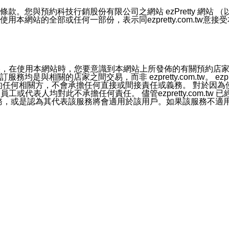
號碼比對相符。
息。
預約科技行銷股份有限公司之網站 ezPretty 網站 （以下皆稱 
網站的全部或任何一部份，表示同ezpretty.com.tw意
的資訊均無誤，在使用本網站時，您要意識到本網站上所發佈的有關預
官方帳號或認證官方帳號的通知型訊息。
相關的店家之間交易，而非 ezpretty.com.tw。 ezpr
屬於買賣行為的任何相關方，不會承擔任何直接或間接責任或義務。 
人員、員工或代表人均對此不承擔任何責任。 儘管ezpretty.co
薦的服務，或是認為其代表該服務將會適用於該用戶。如果該服務不適用於您，
有一部無效時，不影響其他條款之效力。 本條款如有未盡之處，雙方
的合法年齡。可以針對您在使用本網站時產生的任何責任，形成有約束