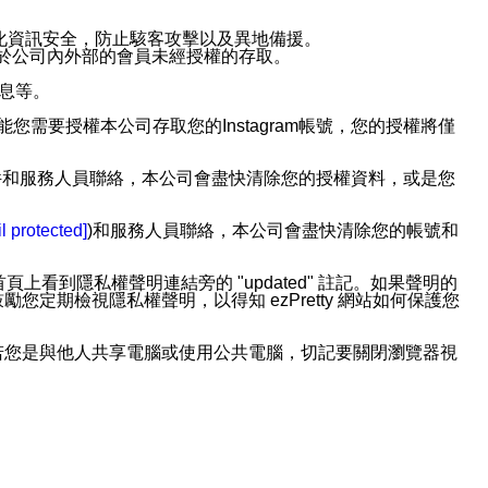
強化資訊安全，防止駭客攻擊以及異地備援。
免於公司內外部的會員未經授權的存取。
訊息等。
用此功能您需要授權本公司存取您的Instagram帳號，您的授權將僅
透過電子郵件和服務人員聯絡，本公司會盡快清除您的授權資料，或是您
。
l protected]
)和服務人員聯絡，本公司會盡快清除您的帳號和
上看到隱私權聲明連結旁的 "updated" 註記。如果聲明的
期檢視隱私權聲明，以得知 ezPretty 網站如何保護您
若您是與他人共享電腦或使用公共電腦，切記要關閉瀏覽器視
依照該資料或電子郵件所指示之方法、說明或功能連結，隨時
者，將可收到通知型訊息。