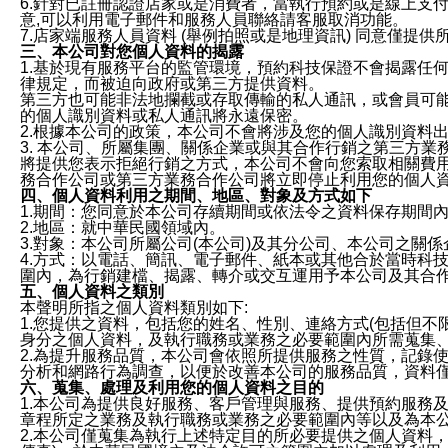
6.針對已註冊認證店家或是消費者，當執行預約或是線上支付
意,可以利用電子郵件和服務人員聯絡請客服取消功能。
7.店家端服務人員資料 (舉例拍照或是地理資訊) 同意僅提
三、本公司對您個人資料的揭露
1.基於現有服務平台的監管環境，預約科技保證不會揭露任
律規定，而被迫向政府或第三方提供資料。
第三方也可能非法地攔截或存取傳輸的私人通訊，或會員可
的個人識別資料或私人通訊將永遠保密。
2.根據本公司的政策，本公司不會將涉及您的個人識別資料
3. 本公司、所屬集團、關係企業或與其合作行銷之第三方
將提供您表示拒絕行銷之方式，本公司不會向您索取相關費
務合作公司或第三方業務合作公司將立即停止利用您的個人
四、個人資料利用之期間、地區、對象及方式如下
1.期間：您同意於本公司存續期間或依法令之資料保存期間
2.地區：就中華民國領域內。
3.對象：本公司所屬公司(本公司)及其分公司、本公司之關
4.方式：以電話、簡訊、電子郵件、紙本或其他合於當時科
圍內，為行銷建檔、揭露、轉介或交互運用予本公司及其合
五、個人資料之類別
本聲明所指之個人資料類別如下:
1.您提供之資料，包括您的姓名、性別、連絡方式(包括但不
身分之個人資料，及執行職務或業務之必要範圍內所需蒐集
2.為提升服務品質，本公司會依照所提供服務之性質，記錄
分析和網路行為調查，以便於改善本公司的服務品質，資料
六、蒐集、處理及利用您的個人資料之目的
1.本公司為提供良好服務、客戶管理與服務、提供預約服務
章程所定之業務及執行職務或業務之必要範圍內等以及為本
2.本公司僅蒐集為執行上述特定目的所必要提供之個人資料