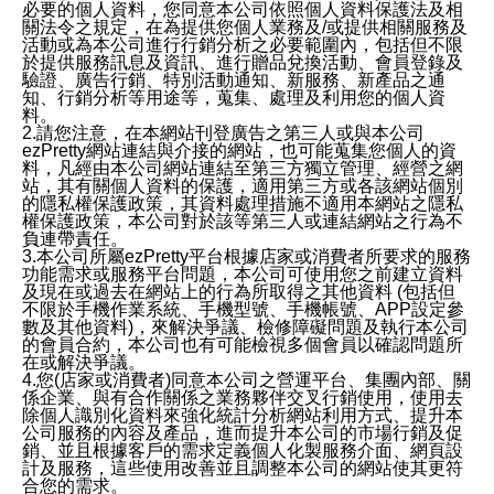
必要的個人資料，您同意本公司依照個人資料保護法及相
關法令之規定，在為提供您個人業務及/或提供相關服務及
活動或為本公司進行行銷分析之必要範圍內，包括但不限
於提供服務訊息及資訊、進行贈品兌換活動、會員登錄及
驗證、廣告行銷、特別活動通知、新服務、新產品之通
知、行銷分析等用途等，蒐集、處理及利用您的個人資
料。
2.請您注意，在本網站刊登廣告之第三人或與本公司
ezPretty網站連結與介接的網站，也可能蒐集您個人的資
料，凡經由本公司網站連結至第三方獨立管理、經營之網
站，其有關個人資料的保護，適用第三方或各該網站個別
的隱私權保護政策，其資料處理措施不適用本網站之隱私
權保護政策，本公司對於該等第三人或連結網站之行為不
負連帶責任。
3.本公司所屬ezPretty平台根據店家或消費者所要求的服務
功能需求或服務平台問題，本公司可使用您之前建立資料
及現在或過去在網站上的行為所取得之其他資料 (包括但
不限於手機作業系統、手機型號、手機帳號、APP設定參
數及其他資料)，來解決爭議、檢修障礙問題及執行本公司
的會員合約，本公司也有可能檢視多個會員以確認問題所
在或解決爭議。
4.您(店家或消費者)同意本公司之營運平台、集團內部、關
係企業、與有合作關係之業務夥伴交叉行銷使用，使用去
除個人識別化資料來強化統計分析網站利用方式、提升本
公司服務的內容及產品，進而提升本公司的市場行銷及促
銷、並且根據客戶的需求定義個人化製服務介面、網頁設
計及服務，這些使用改善並且調整本公司的網站使其更符
合您的需求。