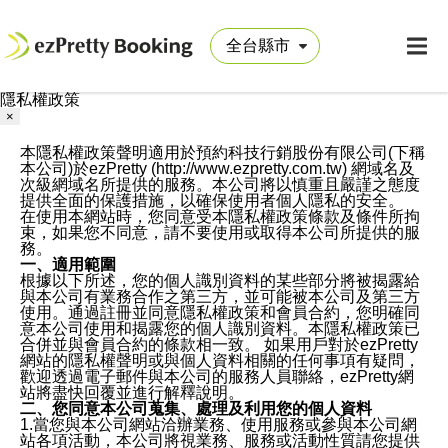
隱私權政策
×
本隱私權政策聲明適用於預約科技行銷股份有限公司(下稱
本公司)於ezPretty (http://www.ezpretty.com.tw) 網域名及
次級網域名所提供的服務。本公司將以慎重且嚴謹之態度
提供全面的保護措施，以確保使用者個人隱私的安全。
在使用本網站時，您同意受本隱私權政策條款及條件所拘
束，如果您不同意，請不要使用或取得本公司所提供的服
務。
一、適用範圍
根據以下所述，您的個人識別資料的某些部分將被揭露給
與本公司有業務合作之第三方，並可能被本公司及第三方
使用。通過註冊並同意隱私權政策和會員合約，您明確同
意本公司使用和揭露您的個人識別資料。本隱私權政策已
合併並與會員合約的條款相一致。 如果用戶對於ezPretty
網站的隱私權聲明或與個人資料相關的任何事項有疑問，
歡迎透過電子郵件與本公司的服務人員聯絡，ezPretty網
站將盡快回覆並進行解釋說明。
二、您同意本公司蒐集、處理及利用您的個人資料
1.當您與本公司網站洽辦業務、使用服務或參與本公司網
站各項活動，本公司將視業務、服務或活動性質請您提供