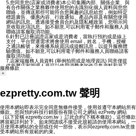
5.您同意您(店家或消費者)本公司集團內部、關係企業、與
有合作關係之業務夥伴使用您的去識別化個人資料與您您
聯絡，並傳送那些可能符合您興趣的訊息給您，例如特定
標題廣告、優惠內容、行政通知、產品內容及有關您使用
網站的訊息。透過接受會員合約及隱私權政策，您明示同
意收取此項訊息。如不願意,可以利用電子郵件和服務人員
聯絡請客服取消功能。
6.針對已註冊認證店家或是消費者，當執行預約或是線上
支付，平台營運需求將會使用 email，姓名，手機，授權
之通訊帳號，來推播系統資訊或提醒訊息，以提升服務體
驗價值。如不願意,可以利用電子郵件和服務人員聯絡請客
服取消功能。
7.店家端服務人員資料 (舉例拍照或是地理資訊) 同意僅提
供所屬店家管理人員可以使用消費者的作品集資料和員工
服務條款
打卡個人圖像行為。本公司及ezPretty平台不會做任何使
×
用。
三、本公司對您個人資料的揭露
1.基於現有服務平台的監管環境，預約科技保證不會揭露
ezpretty.com.tw 聲明
任何店家的營運資訊，且預約科技和店家均不能洩露消費
者的個人資料。然而，在某些情況下，本公司可能會因受
政府要求或法律規定，而被迫向政府或第三方提供資料。
第三方也可能非法地攔截或存取傳輸的私人通訊，或會員
使用本網站即表示完全同意無條件接受，使用並遵守本網站所有
可能濫用或誤用從本公司網站獲得的您的資料。因此，儘
條款。您與預約科技行銷股份有限公司之網站 ezPretty 網站
管本公司使用企業標準的保護措施來保護您的隱私，本公
（以下皆稱 ezpretty.com.tw ）訂此合約(下稱本條款)，這些條款
司並未承諾您的個人識別資料或私人通訊將永遠保密。
將規範詳列於下。如未閱讀或不接受此規範請勿使用本網站，一
2.根據本公司的政策，本公司不會將涉及您的個人識別資
旦使用本網站的全部或任何一部份，表示同ezpretty.com.tw意接
料出租或出售給第三方。
受本網站所有規範的約束。
3. 本公司、所屬集團、關係企業或與其合作行銷之第三方