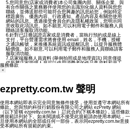
5.您同意您(店家或消費者)本公司集團內部、關係企業、與
有合作關係之業務夥伴使用您的去識別化個人資料與您您
聯絡，並傳送那些可能符合您興趣的訊息給您，例如特定
標題廣告、優惠內容、行政通知、產品內容及有關您使用
網站的訊息。透過接受會員合約及隱私權政策，您明示同
意收取此項訊息。如不願意,可以利用電子郵件和服務人員
聯絡請客服取消功能。
6.針對已註冊認證店家或是消費者，當執行預約或是線上
支付，平台營運需求將會使用 email，姓名，手機，授權
之通訊帳號，來推播系統資訊或提醒訊息，以提升服務體
驗價值。如不願意,可以利用電子郵件和服務人員聯絡請客
服取消功能。
7.店家端服務人員資料 (舉例拍照或是地理資訊) 同意僅提
供所屬店家管理人員可以使用消費者的作品集資料和員工
服務條款
打卡個人圖像行為。本公司及ezPretty平台不會做任何使
×
用。
三、本公司對您個人資料的揭露
1.基於現有服務平台的監管環境，預約科技保證不會揭露
ezpretty.com.tw 聲明
任何店家的營運資訊，且預約科技和店家均不能洩露消費
者的個人資料。然而，在某些情況下，本公司可能會因受
政府要求或法律規定，而被迫向政府或第三方提供資料。
第三方也可能非法地攔截或存取傳輸的私人通訊，或會員
使用本網站即表示完全同意無條件接受，使用並遵守本網站所有
可能濫用或誤用從本公司網站獲得的您的資料。因此，儘
條款。您與預約科技行銷股份有限公司之網站 ezPretty 網站
管本公司使用企業標準的保護措施來保護您的隱私，本公
（以下皆稱 ezpretty.com.tw ）訂此合約(下稱本條款)，這些條款
司並未承諾您的個人識別資料或私人通訊將永遠保密。
將規範詳列於下。如未閱讀或不接受此規範請勿使用本網站，一
2.根據本公司的政策，本公司不會將涉及您的個人識別資
旦使用本網站的全部或任何一部份，表示同ezpretty.com.tw意接
料出租或出售給第三方。
受本網站所有規範的約束。
3. 本公司、所屬集團、關係企業或與其合作行銷之第三方