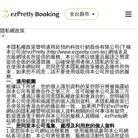
隱私權政策
×
本隱私權政策聲明適用於預約科技行銷股份有限公司(下稱
本公司)於ezPretty (http://www.ezpretty.com.tw) 網域名及
次級網域名所提供的服務。本公司將以慎重且嚴謹之態度
提供全面的保護措施，以確保使用者個人隱私的安全。
在使用本網站時，您同意受本隱私權政策條款及條件所拘
束，如果您不同意，請不要使用或取得本公司所提供的服
務。
一、適用範圍
根據以下所述，您的個人識別資料的某些部分將被揭露給
與本公司有業務合作之第三方，並可能被本公司及第三方
使用。通過註冊並同意隱私權政策和會員合約，您明確同
意本公司使用和揭露您的個人識別資料。本隱私權政策已
合併並與會員合約的條款相一致。 如果用戶對於ezPretty
網站的隱私權聲明或與個人資料相關的任何事項有疑問，
歡迎透過電子郵件與本公司的服務人員聯絡，ezPretty網
站將盡快回覆並進行解釋說明。
二、您同意本公司蒐集、處理及利用您的個人資料
1.當您與本公司網站洽辦業務、使用服務或參與本公司網
站各項活動，本公司將視業務、服務或活動性質請您提供