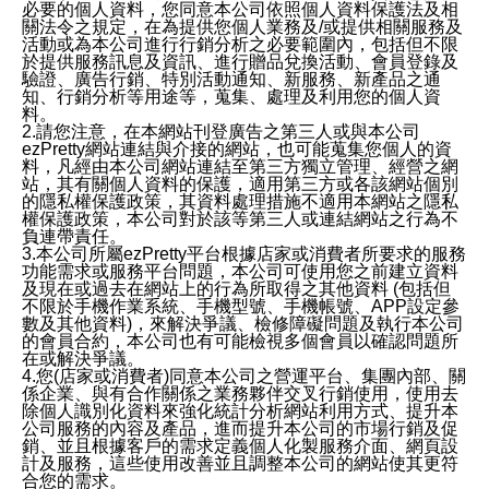
必要的個人資料，您同意本公司依照個人資料保護法及相
關法令之規定，在為提供您個人業務及/或提供相關服務及
活動或為本公司進行行銷分析之必要範圍內，包括但不限
於提供服務訊息及資訊、進行贈品兌換活動、會員登錄及
驗證、廣告行銷、特別活動通知、新服務、新產品之通
知、行銷分析等用途等，蒐集、處理及利用您的個人資
料。
2.請您注意，在本網站刊登廣告之第三人或與本公司
ezPretty網站連結與介接的網站，也可能蒐集您個人的資
料，凡經由本公司網站連結至第三方獨立管理、經營之網
站，其有關個人資料的保護，適用第三方或各該網站個別
的隱私權保護政策，其資料處理措施不適用本網站之隱私
權保護政策，本公司對於該等第三人或連結網站之行為不
負連帶責任。
3.本公司所屬ezPretty平台根據店家或消費者所要求的服務
功能需求或服務平台問題，本公司可使用您之前建立資料
及現在或過去在網站上的行為所取得之其他資料 (包括但
不限於手機作業系統、手機型號、手機帳號、APP設定參
數及其他資料)，來解決爭議、檢修障礙問題及執行本公司
的會員合約，本公司也有可能檢視多個會員以確認問題所
在或解決爭議。
4.您(店家或消費者)同意本公司之營運平台、集團內部、關
係企業、與有合作關係之業務夥伴交叉行銷使用，使用去
除個人識別化資料來強化統計分析網站利用方式、提升本
公司服務的內容及產品，進而提升本公司的市場行銷及促
銷、並且根據客戶的需求定義個人化製服務介面、網頁設
計及服務，這些使用改善並且調整本公司的網站使其更符
合您的需求。